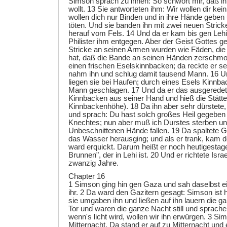
Simson sprach zu ihnen: So schwört mir, daß ihr
wollt. 13 Sie antworteten ihm: Wir wollen dir kei
wollen dich nur Binden und in ihre Hände geben 
töten. Und sie banden ihn mit zwei neuen Strick
herauf vom Fels. 14 Und da er kam bis gen Lehi
Philister ihm entgegen. Aber der Geist Gottes ger
Stricke an seinen Armen wurden wie Fäden, die
hat, daß die Bande an seinen Händen zerschmol
einen frischen Eselskinnbacken; da reckte er s
nahm ihn und schlug damit tausend Mann. 16 
liegen sie bei Haufen; durch eines Esels Kinnb
Mann geschlagen. 17 Und da er das ausgeredet 
Kinnbacken aus seiner Hand und hieß die Stätte
Kinnbackenhöhe). 18 Da ihn aber sehr dürstete
und sprach: Du hast solch großes Heil gegeben
Knechtes; nun aber muß ich Durstes sterben un
Unbeschnittenen Hände fallen. 19 Da spaltete Go
das Wasser herausging; und als er trank, kam de
ward erquickt. Darum heißt er noch heutigestag
Brunnen", der in Lehi ist. 20 Und er richtete Israe
zwanzig Jahre.
Chapter 16
1 Simson ging hin gen Gaza und sah daselbst 
ihr. 2 Da ward den Gazitern gesagt: Simson is
sie umgaben ihn und ließen auf ihn lauern die g
Tor und waren die ganze Nacht still und sprach
wenn's licht wird, wollen wir ihn erwürgen. 3 Si
Mitternacht. Da stand er auf zu Mitternacht und 