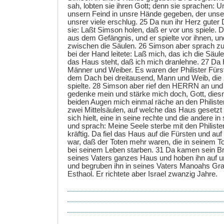
sah, lobten sie ihren Gott; denn sie sprachen: U
unsern Feind in unsre Hände gegeben, der unse
unsrer viele erschlug. 25 Da nun ihr Herz guter
sie: Laßt Simson holen, daß er vor uns spiele. 
aus dem Gefängnis, und er spielte vor ihnen, und 
zwischen die Säulen. 26 Simson aber sprach zu
bei der Hand leitete: Laß mich, das ich die Säul
das Haus steht, daß ich mich dranlehne. 27 Da 
Männer und Weiber. Es waren der Philister Fürst
dem Dach bei dreitausend, Mann und Weib, die
spielte. 28 Simson aber rief den HERRN an und
gedenke mein und stärke mich doch, Gott, diesm
beiden Augen mich einmal räche an den Philister
zwei Mittelsäulen, auf welche das Haus gesetzt
sich hielt, eine in seine rechte und die andere in
und sprach: Meine Seele sterbe mit den Philister
kräftig. Da fiel das Haus auf die Fürsten und auf 
war, daß der Toten mehr waren, die in seinem To
bei seinem Leben starben. 31 Da kamen sein Br
seines Vaters ganzes Haus und hoben ihn auf un
und begruben ihn in seines Vaters Manoahs Gr
Esthaol. Er richtete aber Israel zwanzig Jahre.