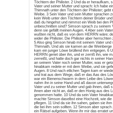
Töchtern der Philister. 2 Und da er heraufkam, 
Vater und seiner Mutter und sprach: Ich habe e
Thimnath unter den Töchtern der Philister; gebt
Weibe. 3 Sein Vater und sein Mutter sprachen z
kein Weib unter den Töchtern deiner Brüder und
daß du hingehst und nimmst ein Weib bei den Phi
unbeschnitten sind? Simson sprach zu seinem Va
denn sie gefällt meinen Augen. 4 Aber sein Vate
wußten nicht, daß es von dem HERRN wäre; de
wider die Philister. Die Philister aber herrschten 
5 Also ging Simson hinab mit seinem Vater und 
Thimnath. Und als sie kamen an die Weinberge 
kam ein junger Löwe brüllend ihm entgegen. 6 U
HERRN geriet über ihn, und er zerriß ihn, wie m
zerreißt, und hatte doch gar nichts in seiner Ha
an seinem Vater noch seiner Mutter, was er geta
hinabkam redete er mit dem Weibe, und sie gefi
Augen. 8 Und nach etlichen Tagen kam er wiede
und trat aus dem Wege, daß er das Aas des Lö
war ein Bienenschwarm in dem Leibe des Löwen
nahm ihn in seine Hand und aß davon unterweg
Vater und zu seiner Mutter und gab ihnen, daß s
ihnen aber nicht an, daß er den Honig aus des 
genommen hatte. 10 Und da sein Vater hinabk
machte Simson daselbst eine Hochzeit, wie die 
pflegen. 11 Und da sie ihn sahen, gaben sie ihm
die bei ihm sein sollten. 12 Simson aber sprach 
ein Rätsel aufgeben. Wenn ihr mir das erratet un