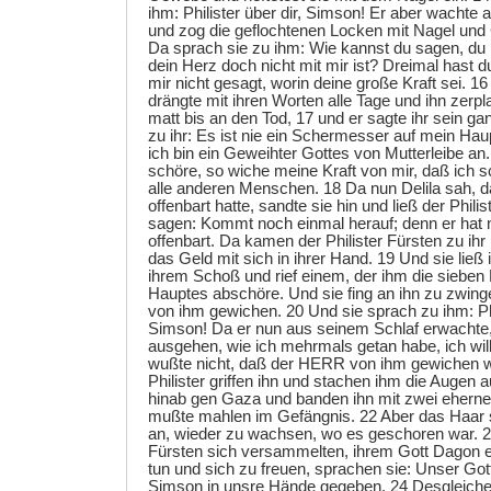
ihm: Philister über dir, Simson! Er aber wachte
und zog die geflochtenen Locken mit Nagel un
Da sprach sie zu ihm: Wie kannst du sagen, du 
dein Herz doch nicht mit mir ist? Dreimal hast 
mir nicht gesagt, worin deine große Kraft sei. 16
drängte mit ihren Worten alle Tage und ihn zerpl
matt bis an den Tod, 17 und er sagte ihr sein g
zu ihr: Es ist nie ein Schermesser auf mein H
ich bin ein Geweihter Gottes von Mutterleibe 
schöre, so wiche meine Kraft von mir, daß ich
alle anderen Menschen. 18 Da nun Delila sah, da
offenbart hatte, sandte sie hin und ließ der Phili
sagen: Kommt noch einmal herauf; denn er hat m
offenbart. Da kamen der Philister Fürsten zu ihr
das Geld mit sich in ihrer Hand. 19 Und sie ließ 
ihrem Schoß und rief einem, der ihm die sieben
Hauptes abschöre. Und sie fing an ihn zu zwinge
von ihm gewichen. 20 Und sie sprach zu ihm: Phil
Simson! Da er nun aus seinem Schlaf erwachte, 
ausgehen, wie ich mehrmals getan habe, ich will
wußte nicht, daß der HERR von ihm gewichen wa
Philister griffen ihn und stachen ihm die Augen a
hinab gen Gaza und banden ihn mit zwei eherne
mußte mahlen im Gefängnis. 22 Aber das Haar 
an, wieder zu wachsen, wo es geschoren war. 23
Fürsten sich versammelten, ihrem Gott Dagon e
tun und sich zu freuen, sprachen sie: Unser Got
Simson in unsre Hände gegeben. 24 Desgleichen