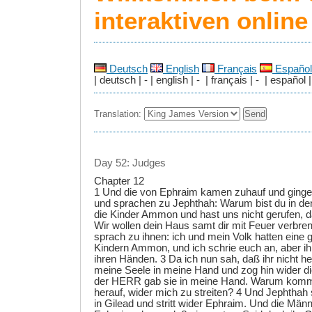
interaktiven onlin
Deutsch
English
Français
Español
| deutsch | - | english | - | français | - | español |
Translation:
Day 52: Judges
Chapter 12
1 Und die von Ephraim kamen zuhauf und ginge
und sprachen zu Jephthah: Warum bist du in den
die Kinder Ammon und hast uns nicht gerufen, d
Wir wollen dein Haus samt dir mit Feuer verbre
sprach zu ihnen: ich und mein Volk hatten eine
Kindern Ammon, und ich schrie euch an, aber ihr 
ihren Händen. 3 Da ich nun sah, daß ihr nicht helf
meine Seele in meine Hand und zog hin wider 
der HERR gab sie in meine Hand. Warum kommt
herauf, wider mich zu streiten? 4 Und Jephtha
in Gilead und stritt wider Ephraim. Und die Män