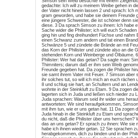
Simson sein Weib besuchte mit einem Ziegenböc
gedachte: Ich will zu meinem Weibe gehen in di
der Vater nicht hinein lassen 2 und sprach: Ich m
gram geworden, und habe sie deinem Freunde g
eine jüngere Schwester, die ist schöner denn sie;
diese. 3 Da sprach Simson zu ihnen: Ich habe e
Sache wider die Philister; ich will euch Schade
ging hin und fing dreihundert Füchse und nahm 
einen Schwanz zum andern und tat einen Brand
Schwänze 5 und zündete die Brände an mit Feuer
das Korn der Philister und zündete also an die
stehenden Korn und Weinberge und Ölbäume. 6
Philister: Wer hat das getan? Da sagte man: S
Thimniters; darum daß er ihm sein Weib geno
Freunde gegeben hat. Da zogen die Philister hi
sie samt ihrem Vater mit Feuer. 7 Simson aber
ihr solches tut, so will ich mich an euch rächen
8 und schlug sie hart, an Schultern und an Len
wohnte in der Steinkluft zu Etam. 9 Da zogen die
lagerten sich in Juda und ließen sich nieder zu L
Juda sprachen: Warum seid ihr wider uns hera
antworteten: Wir sind heraufgekommen, Simson 
mit ihm tun, wie er uns getan hat. 11 Da zogen
Juda hinab in die Steinkluft zu Etam und sprac
du nicht, daß die Philister über uns herrschen
das an uns getan? Er sprach zu ihnen: Wie sie 
habe ich ihnen wieder getan. 12 Sie sprachen zu
herabgekommen, dich zu binden und in der Phil