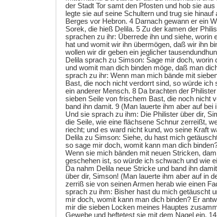
der Stadt Tor samt den Pfosten und hob sie aus
legte sie auf seine Schultern und trug sie hinauf
Berges vor Hebron. 4 Darnach gewann er ein W
Sorek, die hieß Delila. 5 Zu der kamen der Phili
sprachen zu ihr: Überrede ihn und siehe, worin 
hat und womit wir ihn übermögen, daß wir ihn b
wollen wir dir geben ein jeglicher tausendundhun
Delila sprach zu Simson: Sage mir doch, worin d
und womit man dich binden möge, daß man dic
sprach zu ihr: Wenn man mich bände mit sieben
Bast, die noch nicht verdorrt sind, so würde ic
ein anderer Mensch. 8 Da brachten der Philister 
sieben Seile von frischem Bast, die noch nicht v
band ihn damit. 9 (Man lauerte ihm aber auf bei 
Und sie sprach zu ihm: Die Philister über dir, S
die Seile, wie eine flächsene Schnur zerreißt, 
riecht; und es ward nicht kund, wo seine Kraft 
Delila zu Simson: Siehe, du hast mich getäuscht
so sage mir doch, womit kann man dich binden? 
Wenn sie mich bänden mit neuen Stricken, damit
geschehen ist, so würde ich schwach und wie e
Da nahm Delila neue Stricke und band ihn damit 
über dir, Simson! (Man lauerte ihm aber auf in 
zerriß sie von seinen Armen herab wie einen Fad
sprach zu ihm: Bisher hast du mich getäuscht u
mir doch, womit kann man dich binden? Er antw
mir die sieben Locken meines Hauptes zusamme
Gewebe und heftetest sie mit dem Nagel ein. 14