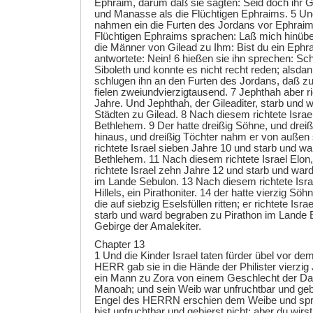
Ephraim, darum daß sie sagten: Seid doch ihr G
und Manasse als die Flüchtigen Ephraims. 5 Und
nahmen ein die Furten des Jordans vor Ephrai
Flüchtigen Ephraims sprachen: Laß mich hinüb
die Männer von Gilead zu Ihm: Bist du ein Ephr
antwortete: Nein! 6 hießen sie ihn sprechen: Sch
Siboleth und konnte es nicht recht reden; alsdann
schlugen ihn an den Furten des Jordans, daß zu
fielen zweiundvierzigtausend. 7 Jephthah aber ri
Jahre. Und Jephthah, der Gileaditer, starb und 
Städten zu Gilead. 8 Nach diesem richtete Isra
Bethlehem. 9 Der hatte dreißig Söhne, und dreiß
hinaus, und dreißig Töchter nahm er von außen
richtete Israel sieben Jahre 10 und starb und w
Bethlehem. 11 Nach diesem richtete Israel Elon, 
richtete Israel zehn Jahre 12 und starb und war
im Lande Sebulon. 13 Nach diesem richtete Isra
Hillels, ein Pirathoniter. 14 der hatte vierzig Sö
die auf siebzig Eselsfüllen ritten; er richtete Isr
starb und ward begraben zu Pirathon im Lande
Gebirge der Amalekiter.
Chapter 13
1 Und die Kinder Israel taten fürder übel vor 
HERR gab sie in die Hände der Philister vierzig
ein Mann zu Zora von einem Geschlecht der Da
Manoah; und sein Weib war unfruchtbar und geba
Engel des HERRN erschien dem Weibe und sprac
bist unfruchtbar und gebierst nicht; aber du wi