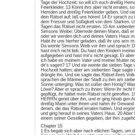
Tage der Hochzeit, so will ich euch dreißig He
Feierkleider. 13 Könnt ihrs aber nicht erraten, so 
Hemden und dreißig Feierkleider geben. Und si
dein Rätsel auf; laß uns hören! 14 Er sprach zu
dem Fresser und Süßigkeit von dem Starken. Un
Tagen das Rätsel nicht erraten. 15 Am siebente
Simsons Weibe: Überrede deinen Mann, daß er 
oder wir werden dich und deines Vaters Haus m
Habt ihr uns hierher geladen, daß ihr uns arm 
Da weinte Simsons Weib vor ihm und sprach: D
hast mich nicht lieb. Du hast den Kindern meine
aufgegeben und hast mir's nicht gesagt. Er aber 
ich habe es meinem Vater und meiner Mutter nic
dir's sagen? 17 Und sie weinte die sieben Tage v
Hochzeit hatten; aber am siebenten Tage sagte er
drängte ihn. Und sie sagte das Rätsel ihres Vol
sprachen die Männer der Stadt zu ihm am siebe
Sonne unterging: Was ist süßer den Honig? Was 
Löwe? Aber er sprach zu ihnen: Wenn ihr nicht 
gepflügt, ihr hättet mein Rätsel nicht getroffen.
HERRN geriet über ihn, und er ging hinab gen A
dreißig Mann unter ihnen und nahm ihr Gewand 
denen, die das Rätsel erraten hatten. Und ergr
und ging herauf in seines Vaters Haus. 20 Abe
einem seiner Gesellen gegeben, der ihm zugehö
Chapter 15
1 Es begab sich aber nach etlichen Tagen, um d