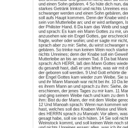
und einen Sohn gebären. 4 So hüte dich nun, da
starkes Getränk trinkst und nichts Unreines ess
schwanger werden und einen Sohn gebären, d
soll aufs Haupt kommen. Denn der Knabe wird 
sein von Mutterleibe an; und er wird anfangen, I
der Philister Hand. 6 Da kam das Weib und sag
und sprach: Es kam ein Mann Gottes zu mir, un
anzusehen wie ein Engel Gottes, gar erschreckli
fragte, woher oder wohin; und er sagte mir nicht,
sprach aber zu mir: Siehe, du wirst schwanger
gebären. So trinke nun keinen Wein noch starke
nichts Unreines; denn der Knabe soll ein Gewei
Mutterleibe an bis an seinen Tod. 8 Da bat M
sprach: Ach HERR, laß den Mann Gottes wied
du gesandt hast, daß er uns lehre, was wir mit 
der geboren soll werden. 9 Und Gott erhörte d
der Engel Gottes kam wieder zum Weibe. Sie s
und ihr Mann Manoah war nicht bei ihr. 10 Da lie
es ihrem Mann an und sprach zu ihm: Siehe, de
erschienen, der jenes Tages zu mir kam. 11 Ma
und ging seinem Weibe nach und kam zu dem 
ihm: Bist du der Mann, der mit dem Weibe gered
12 Und Manoah sprach: Wenn nun kommen wird
hast, welches soll des Knaben Weise und Werk 
des HERRN sprach zu Manoah: Vor allem, was
gesagt habe, soll sie sich hüten. 14 Sie soll n
Weinstock kommt, und soll keinen Wein noch st
und nichts Unreines essen; alles, was ich ihr ge