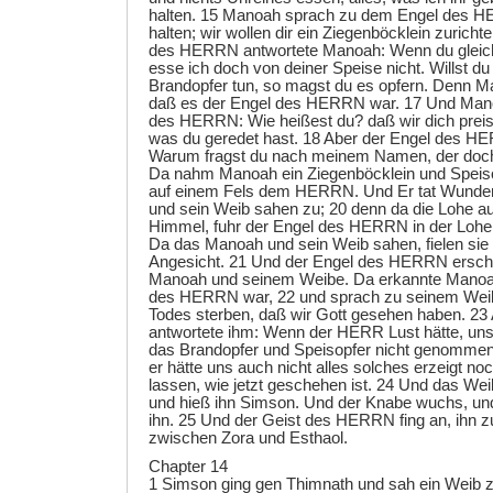
halten. 15 Manoah sprach zu dem Engel des H
halten; wir wollen dir ein Ziegenböcklein zuricht
des HERRN antwortete Manoah: Wenn du gleich 
esse ich doch von deiner Speise nicht. Willst
Brandopfer tun, so magst du es opfern. Denn M
daß es der Engel des HERRN war. 17 Und Man
des HERRN: Wie heißest du? daß wir dich prei
was du geredet hast. 18 Aber der Engel des H
Warum fragst du nach meinem Namen, der doc
Da nahm Manoah ein Ziegenböcklein und Speiso
auf einem Fels dem HERRN. Und Er tat Wunde
und sein Weib sahen zu; 20 denn da die Lohe au
Himmel, fuhr der Engel des HERRN in der Lohe d
Da das Manoah und sein Weib sahen, fielen sie 
Angesicht. 21 Und der Engel des HERRN erschi
Manoah und seinem Weibe. Da erkannte Manoah
des HERRN war, 22 und sprach zu seinem Wei
Todes sterben, daß wir Gott gesehen haben. 23
antwortete ihm: Wenn der HERR Lust hätte, uns 
das Brandopfer und Speisopfer nicht genomme
er hätte uns auch nicht alles solches erzeigt n
lassen, wie jetzt geschehen ist. 24 Und das We
und hieß ihn Simson. Und der Knabe wuchs, u
ihn. 25 Und der Geist des HERRN fing an, ihn z
zwischen Zora und Esthaol.
Chapter 14
1 Simson ging gen Thimnath und sah ein Weib z