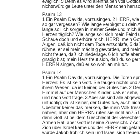
ewiglich! 9 Denn es wird allenthalben voll Gottlo
nichtswürdige Leute unter den Menschen herrs
Psalm 13
1 Ein Psalm Davids, vorzusingen. 2 HERR, wie l
so gar vergessen? Wie lange verbirgst du dein A
lange soll ich sorgen in meiner Seele und mich
Herzen täglich? Wie lange soll sich mein Feind
Schaue doch und erhöre mich, HERR, mein Gott
Augen, daß ich nicht dem Tode entschlafe, 5 da
rühme, er sei mein mächtig geworden, und mei
nicht freuen, daß ich niederlage. 6 Ich hoffe abe
gnädig bist; mein Herz freut sich, daß du so gerne
HERRN singen, daß er so wohl an mir tut.
Psalm 14
1 Ein Psalm Davids, vorzusingen. Die Toren spr
Herzen: Es ist kein Gott. Sie taugen nichts und 
ihrem Wesen; da ist keiner, der Gutes tue. 2 
Himmel auf der Menschen Kinder, daß er sehe, 
und nach Gott frage. 3 Aber sie sind alle abgew
untüchtig; da ist keiner, der Gutes tue, auch nich
Übeltäter keiner das merken, die mein Volk fres
nähren; aber den HERRN rufen sie nicht an? 5 D
denn Gott ist bei dem Geschlecht der Gerechten
Armen Rat; aber Gott ist seine Zuversicht. 7 Ach
Zion über Israel käme und der HERR sein gefan
würde Jakob fröhlich sein und Israel sich freuen