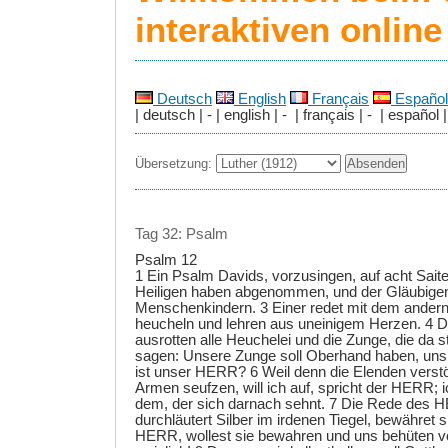
interaktiven onlin
Deutsch
English
Français
Español
| deutsch | - | english | - | français | - | español |
Übersetzung:
Tag 32: Psalm
Psalm 12
1 Ein Psalm Davids, vorzusingen, auf acht Saite
Heiligen haben abgenommen, und der Gläubigen 
Menschenkindern. 3 Einer redet mit dem andern
heucheln und lehren aus uneinigem Herzen. 4 
ausrotten alle Heuchelei und die Zunge, die da st
sagen: Unsere Zunge soll Oberhand haben, uns 
ist unser HERR? 6 Weil denn die Elenden verstö
Armen seufzen, will ich auf, spricht der HERR; ic
dem, der sich darnach sehnt. 7 Die Rede des H
durchläutert Silber im irdenen Tiegel, bewähret 
HERR, wollest sie bewahren und uns behüten v