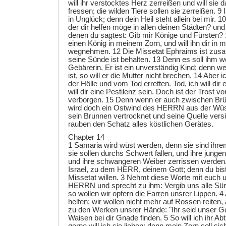
will ihr verstocktes Herz zerreißen und will sie 
fressen; die wilden Tiere sollen sie zerreißen. 9 I
in Unglück; denn dein Heil steht allein bei mir. 1
der dir helfen möge in allen deinen Städten? und
denen du sagtest: Gib mir Könige und Fürsten? 
einen König in meinem Zorn, und will ihn dir i
wegnehmen. 12 Die Missetat Ephraims ist zu
seine Sünde ist behalten. 13 Denn es soll ihm 
Gebärerin. Er ist ein unverständig Kind; denn 
ist, so will er die Mutter nicht brechen. 14 Aber i
der Hölle und vom Tod erretten. Tod, ich will dir e
will dir eine Pestilenz sein. Doch ist der Trost 
verborgen. 15 Denn wenn er auch zwischen Brüd
wird doch ein Ostwind des HERRN aus der Wüst
sein Brunnen vertrocknet und seine Quelle versi
rauben den Schatz alles köstlichen Gerätes.
Chapter 14
1 Samaria wird wüst werden, denn sie sind ihr
sie sollen durchs Schwert fallen, und ihre junge
und ihre schwangeren Weiber zerrissen werden.
Israel, zu dem HERR, deinem Gott; denn du bist
Missetat willen. 3 Nehmt diese Worte mit euch
HERRN und sprecht zu ihm: Vergib uns alle Sün
so wollen wir opfern die Farren unsrer Lippen. 4 
helfen; wir wollen nicht mehr auf Rossen reiten
zu den Werken unsrer Hände: "Ihr seid unser Got
Waisen bei dir Gnade finden. 5 So will ich ihr Abt