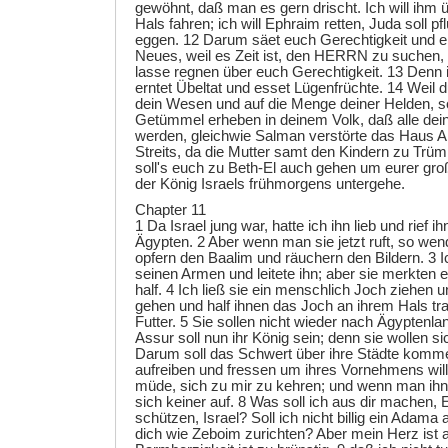
gewöhnt, daß man es gern drischt. Ich will ihm
Hals fahren; ich will Ephraim retten, Juda soll p
eggen. 12 Darum säet euch Gerechtigkeit und ern
Neues, weil es Zeit ist, den HERRN zu suchen
lasse regnen über euch Gerechtigkeit. 13 Denn 
erntet Übeltat und esset Lügenfrüchte. 14 Weil d
dein Wesen und auf die Menge deiner Helden, so 
Getümmel erheben in deinem Volk, daß alle dein
werden, gleichwie Salman verstörte das Haus Ar
Streits, da die Mutter samt den Kindern zu Trü
soll's euch zu Beth-El auch gehen um eurer gro
der König Israels frühmorgens untergehe.
Chapter 11
1 Da Israel jung war, hatte ich ihn lieb und rief 
Ägypten. 2 Aber wenn man sie jetzt ruft, so we
opfern den Baalim und räuchern den Bildern. 3 
seinen Armen und leitete ihn; aber sie merkten e
half. 4 Ich ließ sie ein menschlich Joch ziehen u
gehen und half ihnen das Joch an ihrem Hals tr
Futter. 5 Sie sollen nicht wieder nach Ägypten
Assur soll nun ihr König sein; denn sie wollen si
Darum soll das Schwert über ihre Städte kommen
aufreiben und fressen um ihres Vornehmens wille
müde, sich zu mir zu kehren; und wenn man ihnen
sich keiner auf. 8 Was soll ich aus dir machen, 
schützen, Israel? Soll ich nicht billig ein Adam
dich wie Zeboim zurichten? Aber mein Herz ist 