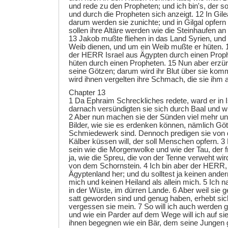
und rede zu den Propheten; und ich bin's, der s
und durch die Propheten sich anzeigt. 12 In Gilea
darum werden sie zunichte; und in Gilgal opfer
sollen ihre Altäre werden wie die Steinhaufen a
13 Jakob mußte fliehen in das Land Syrien, und
Weib dienen, und um ein Weib mußte er hüten. 
der HERR Israel aus Ägypten durch einen Proph
hüten durch einen Propheten. 15 Nun aber erzür
seine Götzen; darum wird ihr Blut über sie ko
wird ihnen vergelten ihre Schmach, die sie ihm 
Chapter 13
1 Da Ephraim Schreckliches redete, ward er in I
darnach versündigten sie sich durch Baal und w
2 Aber nun machen sie der Sünden viel mehr un
Bilder, wie sie es erdenken können, nämlich Göt
Schmiedewerk sind. Dennoch predigen sie von 
Kälber küssen will, der soll Menschen opfern. 
sein wie die Morgenwolke und wie der Tau, der 
ja, wie die Spreu, die von der Tenne verweht wi
von dem Schornstein. 4 Ich bin aber der HERR, 
Ägyptenland her; und du solltest ja keinen ande
mich und keinen Heiland als allein mich. 5 Ich 
in der Wüste, im dürren Lande. 6 Aber weil sie g
satt geworden sind und genug haben, erhebt sic
vergessen sie mein. 7 So will ich auch werden 
und wie ein Parder auf dem Wege will ich auf sie 
ihnen begegnen wie ein Bär, dem seine Jungen