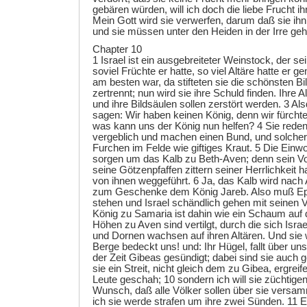
gebären würden, will ich doch die liebe Frucht ih
Mein Gott wird sie verwerfen, darum daß sie ihn
und sie müssen unter den Heiden in der Irre ge
Chapter 10
1 Israel ist ein ausgebreiteter Weinstock, der se
soviel Früchte er hatte, so viel Altäre hatte er
am besten war, da stifteten sie die schönsten Bil
zertrennt; nun wird sie ihre Schuld finden. Ihre 
und ihre Bildsäulen sollen zerstört werden. 3 A
sagen: Wir haben keinen König, denn wir fürch
was kann uns der König nun helfen? 4 Sie rede
vergeblich und machen einen Bund, und solcher 
Furchen im Felde wie giftiges Kraut. 5 Die Ein
sorgen um das Kalb zu Beth-Aven; denn sein Vo
seine Götzenpfaffen zittern seiner Herrlichkeit h
von ihnen weggeführt. 6 Ja, das Kalb wird nach
zum Geschenke dem König Jareb. Also muß Ep
stehen und Israel schändlich gehen mit seinen
König zu Samaria ist dahin wie ein Schaum auf
Höhen zu Aven sind vertilgt, durch die sich Israe
und Dornen wachsen auf ihren Altären. Und sie 
Berge bedeckt uns! und: Ihr Hügel, fallt über uns!
der Zeit Gibeas gesündigt; dabei sind sie auch g
sie ein Streit, nicht gleich dem zu Gibea, ergrei
Leute geschah; 10 sondern ich will sie züchtig
Wunsch, daß alle Völker sollen über sie vers
ich sie werde strafen um ihre zwei Sünden. 11 E