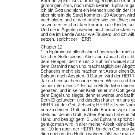
Barmherzigkeit ist zu brünstig, 9 daß ich nicht 
grimmigen Zorn, noch mich kehren, Ephraim ga
ich bin Gott und nicht ein Mensch und bin der Heil
aber nicht in die Stadt kommen. 10 Alsdann 
nachfolgen, und er wird brüllen wie ein Löwe; un
so werden erschrocken kommen die Kinder, so 
Und die in Ägypten werden auch erschrocken k
und die im Lande Assur wie Tauben; und ich will 
setzen, spricht der HERR.
Chapter 12
1 In Ephraim ist allenthalben Lügen wider mich 
falscher Gottesdienst. Aber auch Juda hält nicht
dem Heiligen, der treu ist. 2 Ephraim weidet sic
dem Ostwind nach und macht täglich der Abgött
Schadens mehr; sie machen mit Assur einen Bu
Balsam nach Ägypten. 3 Darum wird der HERR 
Jakob heimsuchen nach seinem Wesen und ihm
seinem Verdienst. 4 Er hat in Mutterleibe seine
gehalten, und in seiner Kraft hat er mit Gott gek
dem Engel und siegte, denn er weinte und bat ihn
Beth-El gefunden, und daselbst hat er mit uns g
HERR ist der Gott Zebaoth; HERR ist sein Nam
nun zu deinem Gott, und halte Barmherzigkeit u
stets auf deinen Gott. 8 Aber Kanaan hat eine f
Hand und betrügt gern. 9 Und Ephraim spricht: Ic
genug; man wird in aller meiner Arbeit keine Mis
sei. 10 Ich aber, der HERR, bin dein Gott aus Ä
dich noch in den Hütten wohnen läßt, wie man zur