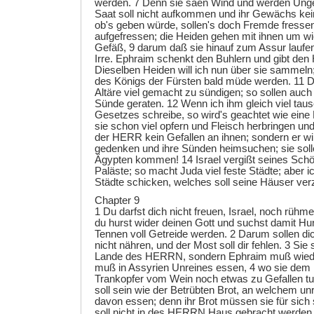
werden. 7 Denn sie säen Wind und werden Ungewi
Saat soll nicht aufkommen und ihr Gewächs kei
ob's geben würde, sollen's doch Fremde fressen.
aufgefressen; die Heiden gehen mit ihnen um w
Gefäß, 9 darum daß sie hinauf zum Assur laufen 
Irre. Ephraim schenkt den Buhlern und gibt den 
Dieselben Heiden will ich nun über sie sammeln;
des Königs der Fürsten bald müde werden. 11 
Altäre viel gemacht zu sündigen; so sollen auch 
Sünde geraten. 12 Wenn ich ihm gleich viel ta
Gesetzes schreibe, so wird's geachtet wie ein
sie schon viel opfern und Fleisch herbringen un
der HERR kein Gefallen an ihnen; sondern er wil
gedenken und ihre Sünden heimsuchen; sie soll
Ägypten kommen! 14 Israel vergißt seines Schö
Paläste; so macht Juda viel feste Städte; aber ic
Städte schicken, welches soll seine Häuser ver
Chapter 9
1 Du darfst dich nicht freuen, Israel, noch rühm
du hurst wider deinen Gott und suchst damit Hur
Tennen voll Getreide werden. 2 Darum sollen di
nicht nähren, und der Most soll dir fehlen. 3 Sie 
Lande des HERRN, sondern Ephraim muß wied
muß in Assyrien Unreines essen, 4 wo sie de
Trankopfer vom Wein noch etwas zu Gefallen tu
soll sein wie der Betrübten Brot, an welchem unr
davon essen; denn ihr Brot müssen sie für sich 
soll nicht in des HERRN Haus gebracht werden. 