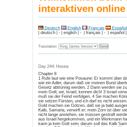
interaktiven onlin
Deutsch
English
Français
Español
| deutsch | - | english | - | français | - | español |
Translation:
Day 244: Hosea
Chapter 8
1 Rufe laut wie eine Posaune: Er kommt über
wie ein Adler, darum daß sie meinen Bund über
Gesetz abtrünnig werden. 2 Dann werden sie zu 
mein Gott; wir, Israel, kennen dich! 3 Israel ver
muß sie der Feind verfolgen. 4 Sie machen Köni
sie setzen Fürsten, und ich darf es nicht wissen
Gold machen sie Götzen, daß sie ja bald ausger
Kalb, Samaria, verwirft er; mein Zorn ist über s
nicht lange anstehen, sie müssen gestraft werde
aus Israel hergekommen, und ein Werkmann ha
kann ja kein Gott sein; darum soll das Kalb Sam