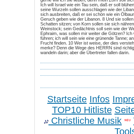
gerne will ich sie lieben; denn mein Zorn soll s
Ich will Israel wie ein Tau sein, daß er soll blüh
seine Wurzeln sollen ausschlagen wie der Liba
sich ausbreiten, daß er sei schön wie ein Ölbau
Geruch geben wie der Libanon. 8 Und sie sollen
Schatten sitzen; von Korn sollen sie sich nähre
Weinstock; sein Gedächtnis soll sein wie der W
Ephraim, was sollen mir weiter die Götzen? Ich w
führen; ich will sein wie eine grünende Tanne; a
Frucht finden. 10 Wer ist weise, der dies versteh
merke? Denn die Wege des HERRN sind richtig
wandeln darin; aber die Übertreter fallen darin.
Startseite
Infos
Impr
TOP10 Hitliste
Seit
Christliche Musik
Tool