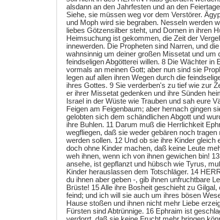
alsdann an den Jahrfesten und an den Feierta
Siehe, sie müssen weg vor dem Verstörer. Ägyp
und Moph wird sie begraben. Nesseln werden wa
liebes Götzensilber steht, und Dornen in ihren Hü
Heimsuchung ist gekommen, die Zeit der Vergelt
innewerden. Die Propheten sind Narren, und die
wahnsinnig um deiner großen Missetat und um 
feindseligen Abgötterei willen. 8 Die Wächter in 
vormals an meinen Gott; aber nun sind sie Proph
legen auf allen ihren Wegen durch die feindseli
ihres Gottes. 9 Sie verderben's zu tief wie zur 
er ihrer Missetat gedenken und ihre Sünden hei
Israel in der Wüste wie Trauben und sah eure Vä
Feigen am Feigenbaum; aber hernach gingen si
gelobten sich dem schändlichen Abgott und wurd
ihre Buhlen. 11 Darum muß die Herrlichkeit Eph
wegfliegen, daß sie weder gebären noch trage
werden sollen. 12 Und ob sie ihre Kinder gleich e
doch ohne Kinder machen, daß keine Leute mehr
weh ihnen, wenn ich von ihnen gewichen bin! 13
ansehe, ist gepflanzt und hübsch wie Tyrus, mu
Kinder herauslassen dem Totschläger. 14 HERR, 
du ihnen aber geben -, gib ihnen unfruchtbare Le
Brüste! 15 Alle ihre Bosheit geschieht zu Gilgal,
feind; und ich will sie auch um ihres bösen We
Hause stoßen und ihnen nicht mehr Liebe erzeige
Fürsten sind Abtrünnige. 16 Ephraim ist geschlag
verdorrt, daß sie keine Frucht mehr bringen kön