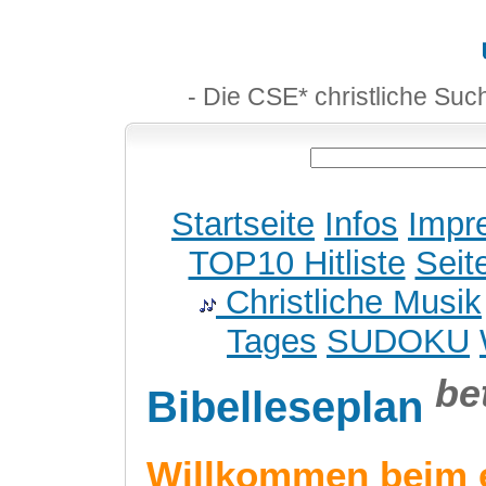
- Die CSE* christliche Suc
Startseite
Infos
Impr
TOP10 Hitliste
Seit
Christliche Musik
Tages
SUDOKU
be
Bibelleseplan
Willkommen beim 