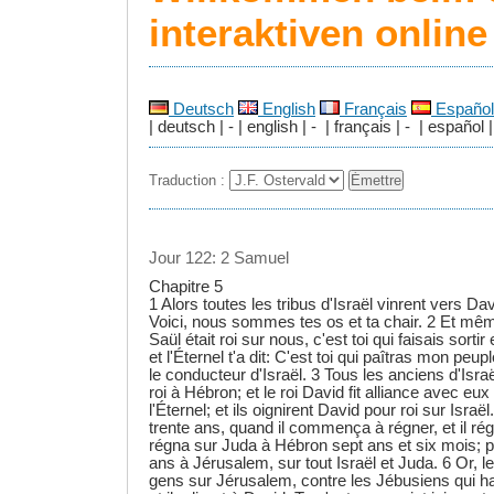
interaktiven onlin
Deutsch
English
Français
Español
| deutsch | - | english | - | français | - | español |
Traduction :
Jour 122: 2 Samuel
Chapitre 5
1 Alors toutes les tribus d'Israël vinrent vers Dav
Voici, nous sommes tes os et ta chair. 2 Et mê
Saül était roi sur nous, c'est toi qui faisais sortir
et l'Éternel t'a dit: C'est toi qui paîtras mon peupl
le conducteur d'Israël. 3 Tous les anciens d'Isra
roi à Hébron; et le roi David fit alliance avec e
l'Éternel; et ils oignirent David pour roi sur Israë
trente ans, quand il commença à régner, et il rég
régna sur Juda à Hébron sept ans et six mois; pui
ans à Jérusalem, sur tout Israël et Juda. 6 Or, 
gens sur Jérusalem, contre les Jébusiens qui ha