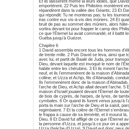
Et ils laissèrent même là leurs idoles, que Davi
emportèrent. 22 Puis les Philistins montèrent enc
répandirent dans la vallée des Géants; 23 Et Dav
qui répondit: Tu ne monteras pas; tu les tourneras
iras contre eux vis-à-vis des mûriers. 24 Et qua
bruit de pas au sommet des mûriers, alors hâte-to
sortira devant toi pour frapper le camp des Philis
ce que l'Éternel lui avait commandé; et il battit l
Guéba jusqu'à Guézer.
Chapitre 6
1 David assembla encore tous les hommes d'élit
de trente mille. 2 Puis David se leva, ainsi que to
avec lui, et partit de Baalé de Juda, pour transpo
Dieu, devant laquelle est invoqué le nom de l'Ét
habite entre les chérubins. 3 Et ils mirent l'arch
neuf, et ils l'emmenèrent de la maison d'Abinadab
colline; et Uzza et Achjo, fils d'Abinadab, conduis
Ils l'emmenèrent donc de la maison d'Abinadab, s
l'arche de Dieu, et Achjo allait devant l'arche. 5 
maison d'Israël jouaient devant l'Éternel de tout
de bois de cyprès, de harpes, de lyres, de tambo
cymbales. 6 Or quand ils furent venus jusqu'à l
porta la main sur l'arche de Dieu et la saisit, p
regimbaient. 7 Et la colère de l'Éternel s'embra
le frappa à cause de sa témérité, et il mourut là,
Dieu. 8 Et David fut affligé de ce que l'Éternel av
la personne d'Uzza, et jusqu'à ce jour on a appel
Uzza (brèche d'Uzza). 9 David eut donc peur de l