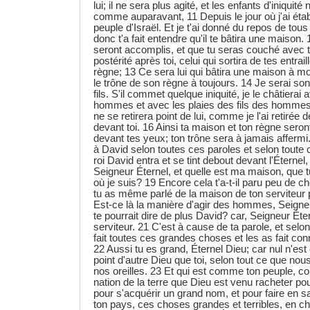
lui; il ne sera plus agité, et les enfants d'iniquité n
comme auparavant, 11 Depuis le jour où j'ai éta
peuple d'Israël. Et je t'ai donné du repos de tou
donc t'a fait entendre qu'il te bâtira une maison
seront accomplis, et que tu seras couché avec te
postérité après toi, celui qui sortira de tes entrail
règne; 13 Ce sera lui qui bâtira une maison à mon
le trône de son règne à toujours. 14 Je serai son
fils. S'il commet quelque iniquité, je le châtierai
hommes et avec les plaies des fils des homme
ne se retirera point de lui, comme je l'ai retirée d
devant toi. 16 Ainsi ta maison et ton règne sero
devant tes yeux; ton trône sera à jamais afferm
à David selon toutes ces paroles et selon toute c
roi David entra et se tint debout devant l'Éternel, 
Seigneur Éternel, et quelle est ma maison, que tu
où je suis? 19 Encore cela t'a-t-il paru peu de c
tu as même parlé de la maison de ton serviteur 
Est-ce là la manière d'agir des hommes, Seigne
te pourrait dire de plus David? car, Seigneur Éte
serviteur. 21 C'est à cause de ta parole, et selo
fait toutes ces grandes choses et les as fait conn
22 Aussi tu es grand, Éternel Dieu; car nul n'est 
point d'autre Dieu que toi, selon tout ce que no
nos oreilles. 23 Et qui est comme ton peuple, c
nation de la terre que Dieu est venu racheter pou
pour s'acquérir un grand nom, et pour faire en s
ton pays, ces choses grandes et terribles, en c