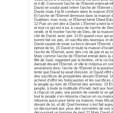
et il dit: Comment l'arche de l'Éternel entrerait-
David ne voulut point retirer l'arche de l'Éternel c
David; mais il la fit conduire dans la maison d
Et l'arche de l'Éternel demeura dans la maison
Guitthien, trois mois; et l'Éternel bénit Obed-Éd
12 Puis on vint dire à David: L'Éternel a béni 
et tout ce qui est à lui, à cause de l'arche de Di
rendit, et fit monter l'arche de Dieu, de la mai
cité de David, avec joie. 13 Et quand ceux qui po
eurent fait six pas, on sacrifia des taureaux et d
David sautait de toute sa force devant l'Éternel; et
éphod de lin. 15 David et toute la maison d'Israël
l'arche de l'Éternel, avec des cris de joie et au
Mais comme l'arche de l'Éternel entrait dans la c
fille de Saül, regardant par la fenêtre, vit le roi D
dansait devant l'Éternel, et elle le méprisa en so
amenèrent donc l'arche de l'Éternel et la posèren
tente que David lui avait dressée; et David offri
des sacrifices de prospérités devant l'Éternel. 
achevé d'offrir les holocaustes et les sacrifices d
le peuple au nom de l'Éternel des armées; 19 Et il
peuple, à toute la multitude d'Israël, tant aux
à chacun un pain, une portion de viande et un gâ
tout le peuple s'en retourna chacun en sa maiso
retourna aussi pour bénir sa maison; mais Mical, 
devant de lui, et dit: Quel honneur s'est fait aujour
se découvrant aux yeux des servantes de ses 
découvrirait un homme de rien! 21 Mais David di