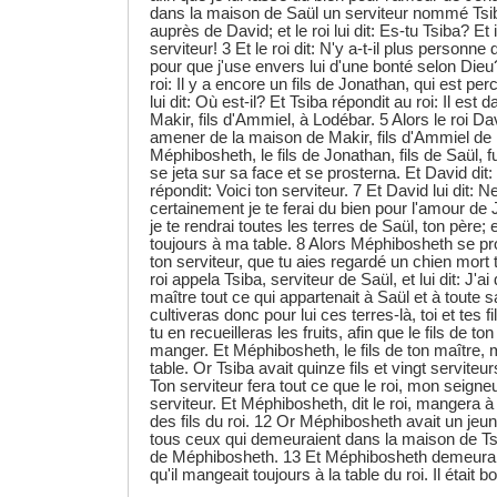
dans la maison de Saül un serviteur nommé Tsib
auprès de David; et le roi lui dit: Es-tu Tsiba? Et 
serviteur! 3 Et le roi dit: N'y a-t-il plus personn
pour que j'use envers lui d'une bonté selon Dieu
roi: Il y a encore un fils de Jonathan, qui est per
lui dit: Où est-il? Et Tsiba répondit au roi: Il est
Makir, fils d'Ammiel, à Lodébar. 5 Alors le roi Dav
amener de la maison de Makir, fils d'Ammiel de
Méphibosheth, le fils de Jonathan, fils de Saül, f
se jeta sur sa face et se prosterna. Et David dit
répondit: Voici ton serviteur. 7 Et David lui dit: N
certainement je te ferai du bien pour l'amour de 
je te rendrai toutes les terres de Saül, ton père; 
toujours à ma table. 8 Alors Méphibosheth se pro
ton serviteur, que tu aies regardé un chien mort 
roi appela Tsiba, serviteur de Saül, et lui dit: J'ai
maître tout ce qui appartenait à Saül et à toute 
cultiveras donc pour lui ces terres-là, toi et tes fi
tu en recueilleras les fruits, afin que le fils de to
manger. Et Méphibosheth, le fils de ton maître,
table. Or Tsiba avait quinze fils et vingt serviteurs
Ton serviteur fera tout ce que le roi, mon seig
serviteur. Et Méphibosheth, dit le roi, mangera
des fils du roi. 12 Or Méphibosheth avait un jeu
tous ceux qui demeuraient dans la maison de Tsi
de Méphibosheth. 13 Et Méphibosheth demeurai
qu'il mangeait toujours à la table du roi. Il était 