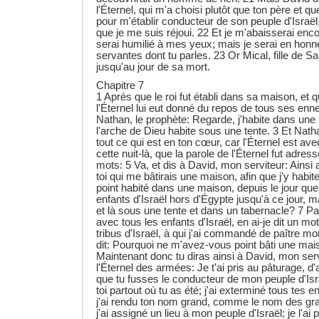
l'Éternel, qui m'a choisi plutôt que ton père et q
pour m'établir conducteur de son peuple d'Israël,
que je me suis réjoui. 22 Et je m'abaisserai enco
serai humilié à mes yeux; mais je serai en hon
servantes dont tu parles. 23 Or Mical, fille de Saü
jusqu'au jour de sa mort.
Chapitre 7
1 Après que le roi fut établi dans sa maison, et q
l'Éternel lui eut donné du repos de tous ses enne
Nathan, le prophète: Regarde, j'habite dans une
l'arche de Dieu habite sous une tente. 3 Et Nathan
tout ce qui est en ton cœur, car l'Éternel est avec 
cette nuit-là, que la parole de l'Éternel fut adre
mots: 5 Va, et dis à David, mon serviteur: Ainsi a
toi qui me bâtirais une maison, afin que j'y habite
point habité dans une maison, depuis le jour que j
enfants d'Israël hors d'Égypte jusqu'à ce jour, m
et là sous une tente et dans un tabernacle? 7 Pa
avec tous les enfants d'Israël, en ai-je dit un m
tribus d'Israël, à qui j'ai commandé de paître mo
dit: Pourquoi ne m'avez-vous point bâti une ma
Maintenant donc tu diras ainsi à David, mon servi
l'Éternel des armées: Je t'ai pris au pâturage, d'
que tu fusses le conducteur de mon peuple d'Israë
toi partout où tu as été; j'ai exterminé tous tes e
j'ai rendu ton nom grand, comme le nom des gran
j'ai assigné un lieu à mon peuple d'Israël; je l'ai p