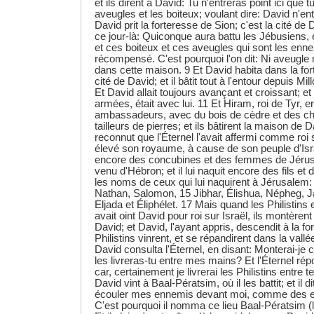
et ils dirent à David: Tu n'entreras point ici que t
aveugles et les boiteux; voulant dire: David n'ent
David prit la forteresse de Sion; c'est la cité de 
ce jour-là: Quiconque aura battu les Jébusiens, et
et ces boiteux et ces aveugles qui sont les enn
récompensé. C'est pourquoi l'on dit: Ni aveugle n
dans cette maison. 9 Et David habita dans la fort
cité de David; et il bâtit tout à l'entour depuis M
Et David allait toujours avançant et croissant; et 
armées, était avec lui. 11 Et Hiram, roi de Tyr,
ambassadeurs, avec du bois de cèdre et des ch
tailleurs de pierres; et ils bâtirent la maison de 
reconnut que l'Éternel l'avait affermi comme roi su
élevé son royaume, à cause de son peuple d'Isra
encore des concubines et des femmes de Jérusal
venu d'Hébron; et il lui naquit encore des fils et d
les noms de ceux qui lui naquirent à Jérusale
Nathan, Salomon, 15 Jibhar, Élishua, Népheg, J
Eljada et Éliphélet. 17 Mais quand les Philistins
avait oint David pour roi sur Israël, ils montèren
David; et David, l'ayant appris, descendit à la fo
Philistins vinrent, et se répandirent dans la val
David consulta l'Éternel, en disant: Monterai-je c
les livreras-tu entre mes mains? Et l'Éternel rép
car, certainement je livrerai les Philistins entre 
David vint à Baal-Pératsim, où il les battit; et il dit
écouler mes ennemis devant moi, comme des ea
C'est pourquoi il nomma ce lieu Baal-Pératsim (l