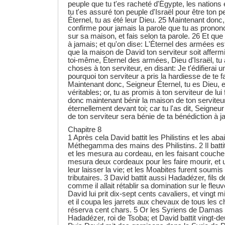
peuple que tu t'es racheté d'Égypte, les nations 
tu t'es assuré ton peuple d'Israël pour être ton pe
Éternel, tu as été leur Dieu. 25 Maintenant donc,
confirme pour jamais la parole que tu as prononc
sur sa maison, et fais selon ta parole. 26 Et que
à jamais; et qu'on dise: L'Éternel des armées est 
que la maison de David ton serviteur soit afferm
toi-même, Éternel des armées, Dieu d'Israël, tu 
choses à ton serviteur, en disant: Je t'édifierai 
pourquoi ton serviteur a pris la hardiesse de te fa
Maintenant donc, Seigneur Éternel, tu es Dieu, e
véritables; or, tu as promis à ton serviteur de lui 
donc maintenant bénir la maison de ton serviteur,
éternellement devant toi; car tu l'as dit, Seigneur
de ton serviteur sera bénie de ta bénédiction à j
Chapitre 8
1 Après cela David battit les Philistins et les ab
Méthegamma des mains des Philistins. 2 Il batti
et les mesura au cordeau, en les faisant coucher 
mesura deux cordeaux pour les faire mourir, et 
leur laisser la vie; et les Moabites furent soumi
tributaires. 3 David battit aussi Hadadézer, fils 
comme il allait rétablir sa domination sur le fleu
David lui prit dix-sept cents cavaliers, et vingt
et il coupa les jarrets aux chevaux de tous les c
réserva cent chars. 5 Or les Syriens de Damas 
Hadadézer, roi de Tsoba; et David battit vingt-de