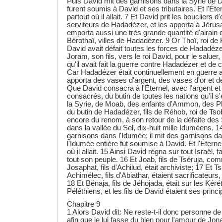
Puis David mit des garnisons dans la Syrie de 
furent soumis à David et ses tributaires. Et l'Éte
partout où il allait. 7 Et David prit les boucliers d
serviteurs de Hadadézer, et les apporta à Jérus
emporta aussi une très grande quantité d'airain 
Bérothaï, villes de Hadadézer. 9 Or Thoï, roi de
David avait défait toutes les forces de Hadadéze
Joram, son fils, vers le roi David, pour le saluer,
qu'il avait fait la guerre contre Hadadézer et de ce 
Car Hadadézer était continuellement en guerre 
apporta des vases d'argent, des vases d'or et de
Que David consacra à l'Éternel, avec l'argent et l'
consacrés, du butin de toutes les nations qu'il s'
la Syrie, de Moab, des enfants d'Ammon, des Phi
du butin de Hadadézer, fils de Réhob, roi de Tso
encore du renom, à son retour de la défaite des 
dans la vallée du Sel, dix-huit mille Iduméens, 14
garnisons dans l'Idumée; il mit des garnisons da
l'Idumée entière fut soumise à David. Et l'Éterne
où il allait. 15 Ainsi David régna sur tout Israël, fa
tout son peuple. 16 Et Joab, fils de Tséruja, co
Josaphat, fils d'Achilud, était archiviste; 17 Et Ts
Achimélec, fils d'Abiathar, étaient sacrificateurs,
18 Et Bénaja, fils de Jéhojada, était sur les Kéré
Péléthiens, et les fils de David étaient ses princi
Chapitre 9
1 Alors David dit: Ne reste-t-il donc personne d
afin que je lui fasse du bien pour l'amour de Jona