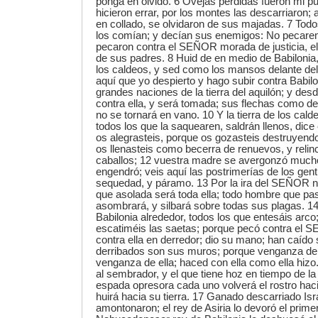
ponga en olvido. 6 Ovejas perdidas fueron mi pu
hicieron errar, por los montes las descarriaron
en collado, se olvidaron de sus majadas. 7 Todos
los comían; y decían sus enemigos: No pecarem
pecaron contra el SEÑOR morada de justicia, 
de sus padres. 8 Huid de en medio de Babilonia, y
los caldeos, y sed como los mansos delante de
aquí que yo despierto y hago subir contra Babilo
grandes naciones de la tierra del aquilón; y desd
contra ella, y será tomada; sus flechas como de 
no se tornará en vano. 10 Y la tierra de los cal
todos los que la saquearen, saldrán llenos, di
os alegrasteis, porque os gozasteis destruyend
os llenasteis como becerra de renuevos, y reli
caballos; 12 vuestra madre se avergonzó mucho,
engendró; veis aquí las postrimerías de los genti
sequedad, y páramo. 13 Por la ira del SEÑOR no
que asolada será toda ella; todo hombre que pas
asombrará, y silbará sobre todas sus plagas. 14
Babilonia alrededor, todos los que entesáis arco; 
escatiméis las saetas; porque pecó contra el 
contra ella en derredor; dio su mano; han caíd
derribados son sus muros; porque venganza 
venganza de ella; haced con ella como ella hizo.
al sembrador, y el que tiene hoz en tiempo de la 
espada opresora cada uno volverá el rostro hac
huirá hacia su tierra. 17 Ganado descarriado Isra
amontonaron; el rey de Asiria lo devoró el prime