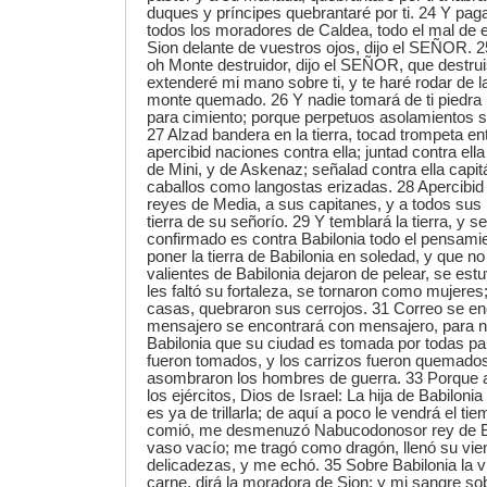
duques y príncipes quebrantaré por ti. 24 Y paga
todos los moradores de Caldea, todo el mal de e
Sion delante de vuestros ojos, dijo el SEÑOR. 25
oh Monte destruidor, dijo el SEÑOR, que destruist
extenderé mi mano sobre ti, y te haré rodar de l
monte quemado. 26 Y nadie tomará de ti piedra p
para cimiento; porque perpetuos asolamientos s
27 Alzad bandera en la tierra, tocad trompeta ent
apercibid naciones contra ella; juntad contra ella
de Mini, y de Askenaz; señalad contra ella capit
caballos como langostas erizadas. 28 Apercibid 
reyes de Media, a sus capitanes, y a todos sus p
tierra de su señorío. 29 Y temblará la tierra, y se
confirmado es contra Babilonia todo el pensam
poner la tierra de Babilonia en soledad, y que 
valientes de Babilonia dejaron de pelear, se estu
les faltó su fortaleza, se tornaron como mujere
casas, quebraron sus cerrojos. 31 Correo se en
mensajero se encontrará con mensajero, para not
Babilonia que su ciudad es tomada por todas pa
fueron tomados, y los carrizos fueron quemados
asombraron los hombres de guerra. 33 Porque 
los ejércitos, Dios de Israel: La hija de Babilon
es ya de trillarla; de aquí a poco le vendrá el ti
comió, me desmenuzó Nabucodonosor rey de Ba
vaso vacío; me tragó como dragón, llenó su vie
delicadezas, y me echó. 35 Sobre Babilonia la v
carne, dirá la moradora de Sion; y mi sangre s