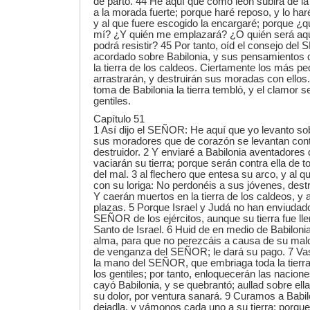
de parto. 44 He aquí que como león subirá de l
a la morada fuerte; porque haré reposo, y lo haré
y al que fuere escogido la encargaré; porque ¿
mí? ¿Y quién me emplazará? ¿O quién será aq
podrá resistir? 45 Por tanto, oíd el consejo de
acordado sobre Babilonia, y sus pensamientos 
la tierra de los caldeos. Ciertamente los más pe
arrastrarán, y destruirán sus moradas con ellos. 
toma de Babilonia la tierra tembló, y el clamor s
gentiles.
Capítulo 51
1 Así dijo el SEÑOR: He aquí que yo levanto sob
sus moradores que de corazón se levantan cont
destruidor. 2 Y enviaré a Babilonia aventadores 
vaciarán su tierra; porque serán contra ella de t
del mal. 3 al flechero que entesa su arco, y al 
con su loriga: No perdonéis a sus jóvenes, destru
Y caerán muertos en la tierra de los caldeos, y
plazas. 5 Porque Israel y Judá no han enviudado
SEÑOR de los ejércitos, aunque su tierra fue ll
Santo de Israel. 6 Huid de en medio de Babilonia
alma, para que no perezcáis a causa de su mald
de venganza del SEÑOR; le dará su pago. 7 Vas
la mano del SEÑOR, que embriaga toda la tierra
los gentiles; por tanto, enloquecerán las nacio
cayó Babilonia, y se quebrantó; aullad sobre el
su dolor, por ventura sanará. 9 Curamos a Babil
dejadla, y vámonos cada uno a su tierra; porque