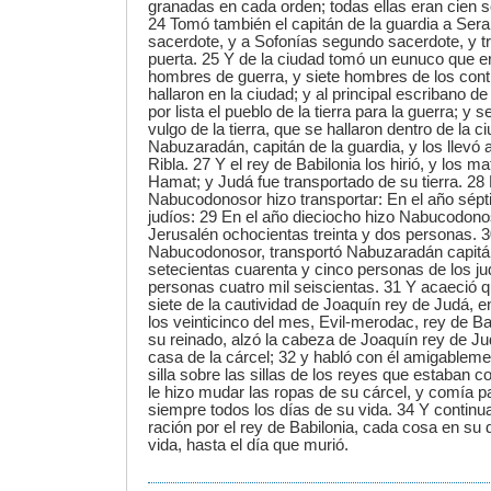
granadas en cada orden; todas ellas eran cien so
24 Tomó también el capitán de la guardia a Seraí
sacerdote, y a Sofonías segundo sacerdote, y t
puerta. 25 Y de la ciudad tomó un eunuco que er
hombres de guerra, y siete hombres de los conti
hallaron en la ciudad; y al principal escribano de
por lista el pueblo de la tierra para la guerra; y
vulgo de la tierra, que se hallaron dentro de la 
Nabuzaradán, capitán de la guardia, y los llevó a
Ribla. 27 Y el rey de Babilonia los hirió, y los ma
Hamat; y Judá fue transportado de su tierra. 28
Nabucodonosor hizo transportar: En el año séptim
judíos: 29 En el año dieciocho hizo Nabucodonos
Jerusalén ochocientas treinta y dos personas. 30
Nabucodonosor, transportó Nabuzaradán capitán
setecientas cuarenta y cinco personas de los ju
personas cuatro mil seiscientas. 31 Y acaeció qu
siete de la cautividad de Joaquín rey de Judá, 
los veinticinco del mes, Evil-merodac, rey de Ba
su reinado, alzó la cabeza de Joaquín rey de Ju
casa de la cárcel; 32 y habló con él amigableme
silla sobre las sillas de los reyes que estaban c
le hizo mudar las ropas de su cárcel, y comía p
siempre todos los días de su vida. 34 Y contin
ración por el rey de Babilonia, cada cosa en su 
vida, hasta el día que murió.