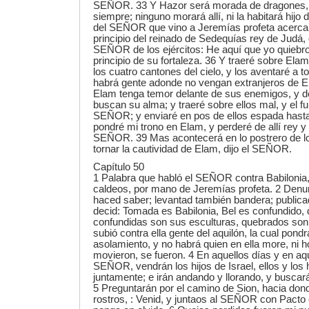
SEÑOR. 33 Y Hazor será morada de dragones, 
siempre; ninguno morará allí, ni la habitará hijo
del SEÑOR que vino a Jeremías profeta acerca 
principio del reinado de Sedequías rey de Judá, d
SEÑOR de los ejércitos: He aquí que yo quiebro
principio de su fortaleza. 36 Y traeré sobre Elam
los cuatro cantones del cielo, y los aventaré a t
habrá gente adonde no vengan extranjeros de E
Elam tenga temor delante de sus enemigos, y de
buscan su alma; y traeré sobre ellos mal, y el fur
SEÑOR; y enviaré en pos de ellos espada hasta
pondré mi trono en Elam, y perderé de allí rey y p
SEÑOR. 39 Mas acontecerá en lo postrero de lo
tornar la cautividad de Elam, dijo el SEÑOR.
Capítulo 50
1 Palabra que habló el SEÑOR contra Babilonia, c
caldeos, por mano de Jeremías profeta. 2 Denunc
haced saber; levantad también bandera; publicad
decid: Tomada es Babilonia, Bel es confundido
confundidas son sus esculturas, quebrados son
subió contra ella gente del aquilón, la cual pondr
asolamiento, y no habrá quien en ella more, ni 
movieron, se fueron. 4 En aquellos días y en aqu
SEÑOR, vendrán los hijos de Israel, ellos y los 
juntamente; e irán andando y llorando, y busca
5 Preguntarán por el camino de Sion, hacia don
rostros, : Venid, y juntaos al SEÑOR con Pacto