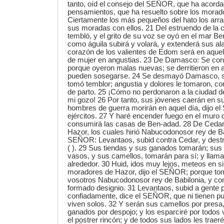
tanto, oíd el consejo del SEÑOR, que ha acord
pensamientos, que ha resuelto sobre los mora
Ciertamente los más pequeños del hato los arras
sus moradas con ellos. 21 Del estruendo de la ca
tembló, y el grito de su voz se oyó en el mar B
como águila subirá y volará, y extenderá sus al
corazón de los valientes de Edom será en aque
de mujer en angustias. 23 De Damasco: Se conf
porque oyeron malas nuevas; se derritieron en
pueden sosegarse. 24 Se desmayó Damasco, se v
tomó temblor; angustia y dolores le tomaron, c
de parto. 25 ¡Cómo no perdonaron a la ciudad d
mi gozo! 26 Por tanto, sus jóvenes caerán en su
hombres de guerra morirán en aquel día, dijo e
ejércitos. 27 Y haré encender fuego en el muro
consumirá las casas de Ben-adad. 28 De Cedar 
Hazor, los cuales hirió Nabucodonosor rey de Bab
SEÑOR: Levantaos, subid contra Cedar, y destrui
( ). 29 Sus tiendas y sus ganados tomarán; sus 
vasos, y sus camellos, tomarán para sí; y llama
alrededor. 30 Huid, idos muy lejos, meteos en s
moradores de Hazor, dijo el SEÑOR; porque to
vosotros Nabucodonosor rey de Babilonia, y con
formado designio. 31 Levantaos, subid a gente p
confiadamente, dice el SEÑOR, que ni tienen pue
viven solos. 32 Y serán sus camellos por presa,
ganados por despojo; y los esparciré por todos
el postrer rincón; y de todos sus lados les traeré 