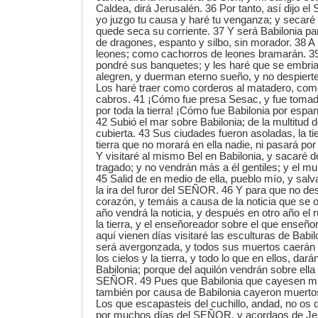
Caldea, dirá Jerusalén. 36 Por tanto, así dijo 
yo juzgo tu causa y haré tu venganza; y secaré
quede seca su corriente. 37 Y será Babilonia 
de dragones, espanto y silbo, sin morador. 38
leones; como cachorros de leones bramarán. 39
pondré sus banquetes; y les haré que se embri
alegren, y duerman eterno sueño, y no despiert
Los haré traer como corderos al matadero, com
cabros. 41 ¡Cómo fue presa Sesac, y fue tomad
por toda la tierra! ¡Cómo fue Babilonia por espant
42 Subió el mar sobre Babilonia; de la multitud 
cubierta. 43 Sus ciudades fueron asoladas, la ti
tierra que no morará en ella nadie, ni pasará por
Y visitaré al mismo Bel en Babilonia, y sacaré 
tragado; y no vendrán más a él gentiles; y el mu
45 Salid de en medio de ella, pueblo mío, y sal
la ira del furor del SEÑOR. 46 Y para que no d
corazón, y temáis a causa de la noticia que se oi
año vendrá la noticia, y después en otro año el r
la tierra, y el enseñoreador sobre el que enseño
aquí vienen días visitaré las esculturas de Babilo
será avergonzada, y todos sus muertos caerán 
los cielos y la tierra, y todo lo que en ellos, da
Babilonia; porque del aquilón vendrán sobre ella 
SEÑOR. 49 Pues que Babilonia que cayesen mue
también por causa de Babilonia cayeron muertos 
Los que escapasteis del cuchillo, andad, no os 
por muchos días del SEÑOR, y acordaos de Je