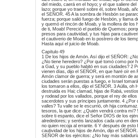
del miedo, caerá en el hoyo; y el que saliere del
lazo; porque yo traeré sobre él, sobre Moab, año 
el SEÑOR. 45 A la sombra de Hesbón se pararon
fuerza; porque salió fuego de Hesbón, y llama 
y quemó el rincón de Moab, y la mollera de los h
de ti, Moab! Pereció el pueblo de Quemos; porqu
presos para cautividad, y tus hijas para cautiver
el cautiverio de Moab en lo postrero de los tie
Hasta aquí el juicio de Moab.
Capítulo 49
1 De los hijos de Amón. Así dijo el SEÑOR: ¿No 
¿No tiene heredero? ¿Por qué tomó como por he
a Gad, y su pueblo habitó en sus ciudades? 2 Po
vienen días, dijo el SEÑOR, en que haré oír en 
Amón clamor de guerra; y será en montón de as
ciudades serán puestas a fuego, e Israel tomará
los tomaron a ellos, dijo el SEÑOR. 3 Aúlla, oh
destruida es Hai; clamad, hijas de Rabá, vestíos
y rodead por los vallados, porque el rey de ellos
sacerdotes y sus príncipes juntamente. 4 ¿Por q
valles? Tu valle se le escurrió, oh hija contumaz
tesoros, la que dice: ¿Quién vendrá contra mí? 
sobre ti espanto, dice el Señor DIOS de los ejér
alrededores; y seréis lanzados cada uno en dere
no quien recoja al errante. 6 Y después de esto h
cautividad de los hijos de Amón, dijo el SEÑOR.
SEÑOR de los ejércitos: ¿No hay más sabidur