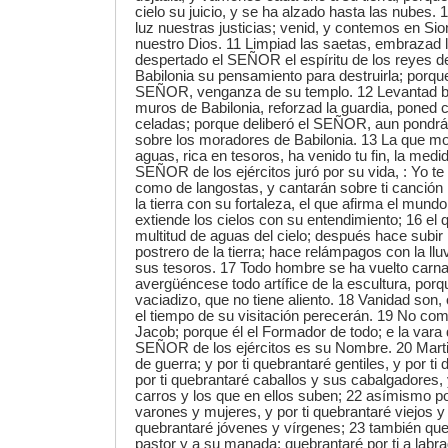
cielo su juicio, y se ha alzado hasta las nubes
luz nuestras justicias; venid, y contemos en S
nuestro Dios. 11 Limpiad las saetas, embrazad 
despertado el SEÑOR el espíritu de los reyes d
Babilonia su pensamiento para destruirla; porq
SEÑOR, venganza de su templo. 12 Levantad b
muros de Babilonia, reforzad la guardia, poned 
celadas; porque deliberó el SEÑOR, aun pondrá e
sobre los moradores de Babilonia. 13 La que m
aguas, rica en tesoros, ha venido tu fin, la medid
SEÑOR de los ejércitos juró por su vida, : Yo t
como de langostas, y cantarán sobre ti canción 
la tierra con su fortaleza, el que afirma el mund
extiende los cielos con su entendimiento; 16 el
multitud de aguas del cielo; después hace subir 
postrero de la tierra; hace relámpagos con la llu
sus tesoros. 17 Todo hombre se ha vuelto carnal,
avergüéncese todo artífice de la escultura, por
vaciadizo, que no tiene aliento. 18 Vanidad son, 
el tiempo de su visitación perecerán. 19 No como
Jacob; porque él el Formador de todo; e la vara 
SEÑOR de los ejércitos es su Nombre. 20 Marti
de guerra; y por ti quebrantaré gentiles, y por ti
por ti quebrantaré caballos y sus cabalgadores, 
carros y los que en ellos suben; 22 asímismo po
varones y mujeres, y por ti quebrantaré viejos y
quebrantaré jóvenes y vírgenes; 23 también queb
pastor y a su manada; quebrantaré por ti a labr