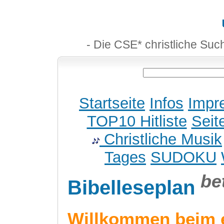
- Die CSE* christliche Suc
Startseite
Infos
Impr
TOP10 Hitliste
Seit
Christliche Musik
Tages
SUDOKU
be
Bibelleseplan
Willkommen beim 