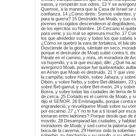
vasos, y romperán sus odres. 13 Y se avergon
Quemos, a la manera que la Casa de Israel se 
confianza. 14 ¿Cómo diréis: Somos valientes, 
para la guerra? 15 Destruido fue Moab, y sus c
jóvenes escogidos descendieron al degolladero,
de los ejércitos su Nombre. 16 Cercano el que
para venir, y su mal se apresura mucho. 17 Co
los que alrededor suyo; y todos los que sabéis 
¿Cómo se quebró la vara de fortaleza, el bácul
Desciende de la gloria, siéntate en seco, morado
porque el destruidor de Moab subió contra ti, dis
Párate en el camino, y mira, oh moradora de Aro
va huyendo, y a la que escapó; dile: ¿Qué ha a
avergonzó Moab, porque fue quebrantado; aulla
en Arnón que Moab es destruido. 21 Y que vino ju
la campiña; sobre Holón, sobre Jahaza, y sobre
Dibón, y sobre Nebo, y sobre Bet-diblataim, 23 
sobre Bet-gamul, y sobre Bet-meon, 24 y sobre 
Bosra, y sobre todas las ciudades de tierra de M
de cerca. 25 Cortado es el cuerno de Moab, y s
dijo el SEÑOR. 26 Embriagadlo, porque contra
engrandeció; y revuélquese Moab sobre su vómi
por escarnio. 27 ¿Y no te fue a ti Israel por esca
tomaran entre ladrones? Porque desde que de él
movido. 28 Desamparad las ciudades, y habita
moradores de Moab; y sed como la paloma que h
boca de la caverna. 29 Hemos oído la soberbi
soberbio, su hinchazón y su orgullo, y su altivez