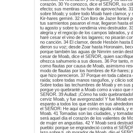
corazón. 30 Yo conozco, dice el SEÑOR, su cól
efecto; sus mentiras no han de aprovecharle. 31 
sobre Moab; y sobre todo Moab haré clamor, y 
Kir-hares gemiré. 32 Con lloro de Jazer lloraré p
tus sarmientos pasaron el mar, llegaron hasta e
tu agosto y sobre tu vendimia vino destruidor. 3
alegría y el regocijo de los campos labrados, y d
haré cesar el vino de los lagares; no pisarán co
no canción. 34 El clamor, desde Hesbón hasta 
dieron su voz; desde Zoar hasta Horonaim, bece
porque también las aguas de Nimrim serán dest
cesar de Moab, dice el SEÑOR, quien sacrifique 
ofrezca sahumerio a sus dioses. 36 Por tanto, 
como flautas por causa de Moab, asimismo res
modo de flautas por los hombres de Kir-hares; 
que hizo perecieron. 37 Porque en toda cabeza c
raída; sobre todas manos rasguños, y cilicio so
Sobre todas las techumbres de Moab y en sus pla
porque yo quebranté a Moab como a vaso que no
SEÑOR. 39 Aullad: ¡Cómo ha sido quebrantado!
cerviz Moab, y fue avergonzado! Y fue Moab en
espanto a todos los que están en sus alrededore
el SEÑOR: He aquí que como águila volará, y e
Moab. 41 Tomadas son las ciudades, y tomadas 
será aquel día el corazón de los valientes de 
de mujer en angustias. 42 Y Moab será destruid
pueblo: porque se engrandeció contra el SEÑO
lazo sobre ti, oh morador de Moab, dijo el SEÑ