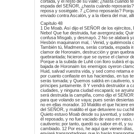
cortada, y el resto de su valle; ¿hasta cuándo 
espada del SEÑOR, ¿hasta cuándo reposarás? M
reposa y sosiégate. 7 ¿Cómo reposarás? Porq
enviado contra Ascalón, y a la ribera del mar, all
Capítulo 48
1 De Moab. Así dijo el SEÑOR de los ejércitos, 
Nebo! Que fue destruida, fue avergonzada; Quir
confusa Misgab, y desmayó. 2 No se alabará y
Hesbón maquinaron mal, : Venid, y quitémosla d
También tú, Madmena, serás cortada, espada irá 
clamor de Horonaim, destrucción y gran quebra
quebrantada; hicieron que se oyese el clamor d
Porque a la subida de Luhit con lloro subirá el qu
bajada de Horonaim los enemigos oyeron clamo
Huid, salvad vuestra vida, y sed como retama en
por cuanto confiaste en tus haciendas, en tus t
serás tomada; y Quemos saldrá en cautiverio, 
príncipes juntamente. 8 Y vendrá destruidor a c
ciudades, y ninguna ciudad escapará; se arruinar
será destruida la campiña, como dijo el SEÑOR
para que volando se vaya; pues serán desierta
no en ellas morador. 10 Maldito el que hiciere 
del SEÑOR, y maldito el que detuviere su cuchil
Quieto estuvo Moab desde su juventud, y sobre
él reposado, y no fue vaciado de vaso en vaso, 
cautiverio; por tanto, quedó su sabor en él, y su
cambiado. 12 Por eso, he aquí que vienen días,
enviaré transportadores que lo harán transporta