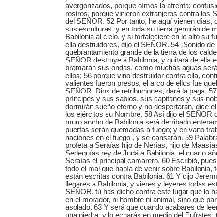
avergonzados, porque oímos la afrenta; confusi
rostros, porque vinieron extranjeros contra los 
del SEÑOR. 52 Por tanto, he aquí vienen días, d
sus esculturas, y en toda su tierra gemirán de 
Babilonia al cielo, y si fortaleciere en lo alto su
ella destruidores, dijo el SEÑOR. 54 ¡Sonido de g
quebrantamiento grande de la tierra de los cald
SEÑOR destruye a Babilonia, y quitará de ella 
bramarán sus ondas, como muchas aguas será e
ellos; 56 porque vino destruidor contra ella, cont
valientes fueron presos, el arco de ellos fue que
SEÑOR, Dios de retribuciones, dará la paga. 5
príncipes y sus sabios, sus capitanes y sus nob
dormirán sueño eterno y no despertarán, dice 
los ejércitos su Nombre. 58 Así dijo el SEÑOR de
muro ancho de Babilonia será derribado enteram
puertas serán quemadas a fuego; y en vano tra
naciones en el fuego , y se cansarán. 59 Palab
profeta a Seraías hijo de Nerías, hijo de Maasí
Sedequías rey de Judá a Babilonia, el cuarto añ
Seraías el principal camarero. 60 Escribió, pues
todo el mal que había de venir sobre Babilonia, 
están escritas contra Babilonia. 61 Y dijo Jere
llegares a Babilonia, y vieres y leyeres todas es
SEÑOR, tú has dicho contra este lugar que lo ha
en él morador, ni hombre ni animal, sino que pa
asolado. 63 Y será que cuando acabares de leer e
una piedra, y lo echarás en medio del Eufrates, 