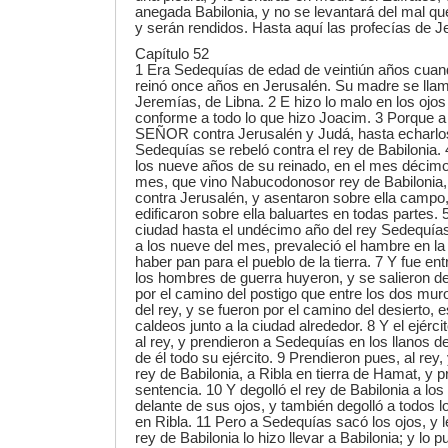
anegada Babilonia, y no se levantará del mal que
y serán rendidos. Hasta aquí las profecías de J
Capítulo 52
1 Era Sedequías de edad de veintiún años cuan
reinó once años en Jerusalén. Su madre se llam
Jeremías, de Libna. 2 E hizo lo malo en los oj
conforme a todo lo que hizo Joacim. 3 Porque a 
SEÑOR contra Jerusalén y Judá, hasta echarlos
Sedequías se rebeló contra el rey de Babilonia. 
los nueve años de su reinado, en el mes décimo,
mes, que vino Nabucodonosor rey de Babilonia, é
contra Jerusalén, y asentaron sobre ella campo,
edificaron sobre ella baluartes en todas partes.
ciudad hasta el undécimo año del rey Sedequías
a los nueve del mes, prevaleció el hambre en la
haber pan para el pueblo de la tierra. 7 Y fue en
los hombres de guerra huyeron, y se salieron d
por el camino del postigo que entre los dos muro
del rey, y se fueron por el camino del desierto, 
caldeos junto a la ciudad alrededor. 8 Y el ejérci
al rey, y prendieron a Sedequías en los llanos d
de él todo su ejército. 9 Prendieron pues, al rey, 
rey de Babilonia, a Ribla en tierra de Hamat, y p
sentencia. 10 Y degolló el rey de Babilonia a lo
delante de sus ojos, y también degolló a todos l
en Ribla. 11 Pero a Sedequías sacó los ojos, y le
rey de Babilonia lo hizo llevar a Babilonia; y lo 