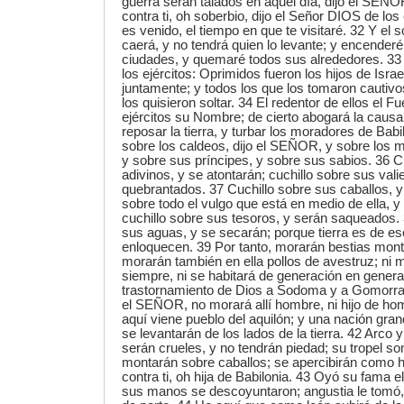
guerra serán talados en aquel día, dijo el SEÑO
contra ti, oh soberbio, dijo el Señor DIOS de los 
es venido, el tiempo en que te visitaré. 32 Y el 
caerá, y no tendrá quien lo levante; y encender
ciudades, y quemaré todos sus alrededores. 33
los ejércitos: Oprimidos fueron los hijos de Israe
juntamente; y todos los que los tomaron cautivos
los quisieron soltar. 34 El redentor de ellos el 
ejércitos su Nombre; de cierto abogará la causa
reposar la tierra, y turbar los moradores de Babi
sobre los caldeos, dijo el SEÑOR, y sobre los 
y sobre sus príncipes, y sobre sus sabios. 36 Cu
adivinos, y se atontarán; cuchillo sobre sus vali
quebrantados. 37 Cuchillo sobre sus caballos, y
sobre todo el vulgo que está en medio de ella, 
cuchillo sobre sus tesoros, y serán saqueados
sus aguas, y se secarán; porque tierra es de esc
enloquecen. 39 Por tanto, morarán bestias mon
morarán también en ella pollos de avestruz; ni
siempre, ni se habitará de generación en gener
trastornamiento de Dios a Sodoma y a Gomorra 
el SEÑOR, no morará allí hombre, ni hijo de hom
aquí viene pueblo del aquilón; y una nación gr
se levantarán de los lados de la tierra. 42 Arco
serán crueles, y no tendrán piedad; su tropel s
montarán sobre caballos; se apercibirán como h
contra ti, oh hija de Babilonia. 43 Oyó su fama el
sus manos se descoyuntaron; angustia le tomó,