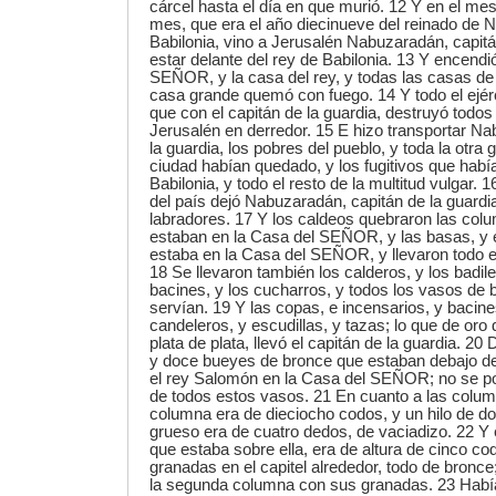
cárcel hasta el día en que murió. 12 Y en el mes 
mes, que era el año diecinueve del reinado de 
Babilonia, vino a Jerusalén Nabuzaradán, capitán
estar delante del rey de Babilonia. 13 Y encendi
SEÑOR, y la casa del rey, y todas las casas de
casa grande quemó con fuego. 14 Y todo el ejérc
que con el capitán de la guardia, destruyó todo
Jerusalén en derredor. 15 E hizo transportar N
la guardia, los pobres del pueblo, y toda la otra 
ciudad habían quedado, y los fugitivos que había
Babilonia, y todo el resto de la multitud vulgar.
del país dejó Nabuzaradán, capitán de la guardi
labradores. 17 Y los caldeos quebraron las co
estaban en la Casa del SEÑOR, y las basas, y 
estaba en la Casa del SEÑOR, y llevaron todo el
18 Se llevaron también los calderos, y los badiles
bacines, y los cucharros, y todos los vasos de
servían. 19 Y las copas, e incensarios, y bacines
candeleros, y escudillas, y tazas; lo que de oro 
plata de plata, llevó el capitán de la guardia. 2
y doce bueyes de bronce que estaban debajo de
el rey Salomón en la Casa del SEÑOR; no se po
de todos estos vasos. 21 En cuanto a las column
columna era de dieciocho codos, y un hilo de d
grueso era de cuatro dedos, de vaciadizo. 22 Y 
que estaba sobre ella, era de altura de cinco co
granadas en el capitel alrededor, todo de bronce
la segunda columna con sus granadas. 23 Habí