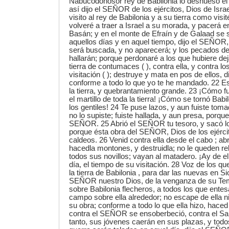
Nabucodonosor rey de Babilonia lo deshuesó el p
así dijo el SEÑOR de los ejércitos, Dios de Isra
visito al rey de Babilonia y a su tierra como visit
volveré a traer a Israel a su morada, y pacerá 
Basán; y en el monte de Efraín y de Galaad se 
aquellos días y en aquel tiempo, dijo el SEÑOR,
será buscada, y no aparecerá; y los pecados de
hallarán; porque perdonaré a los que hubiere de
tierra de contumaces ( ), contra ella, y contra l
visitación ( ); destruye y mata en pos de ellos,
conforme a todo lo que yo te he mandado. 22 E
la tierra, y quebrantamiento grande. 23 ¡Cómo 
el martillo de toda la tierra! ¡Cómo se tornó Babi
los gentiles! 24 Te puse lazos, y aun fuiste toma
no lo supiste; fuiste hallada, y aun presa, porqu
SEÑOR. 25 Abrió el SEÑOR tu tesoro, y sacó lo
porque ésta obra del SEÑOR, Dios de los ejército
caldeos. 26 Venid contra ella desde el cabo ; abr
hacedla montones, y destruidla; no le queden re
todos sus novillos; vayan al matadero. ¡Ay de e
día, el tiempo de su visitación. 28 Voz de los 
la tierra de Babilonia , para dar las nuevas en S
SEÑOR nuestro Dios, de la venganza de su Tem
sobre Babilonia flecheros, a todos los que ente
campo sobre ella alrededor; no escape de ella 
su obra; conforme a todo lo que ella hizo, haced
contra el SEÑOR se ensoberbeció, contra el San
tanto, sus jóvenes caerán en sus plazas, y to