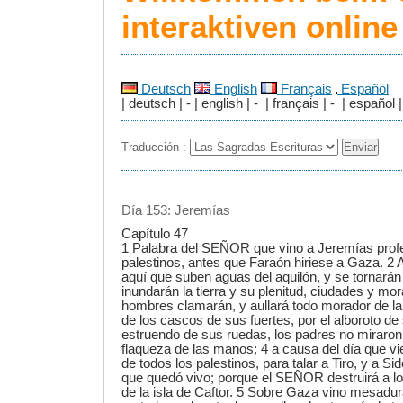
interaktiven onlin
Deutsch
English
Français
Español
| deutsch | - | english | - | français | - | español |
Traducción :
Día 153: Jeremías
Capítulo 47
1 Palabra del SEÑOR que vino a Jeremías profe
palestinos, antes que Faraón hiriese a Gaza. 2
aquí que suben aguas del aquilón, y se tornarán 
inundarán la tierra y su plenitud, ciudades y mor
hombres clamarán, y aullará todo morador de la t
de los cascos de sus fuertes, por el alboroto de 
estruendo de sus ruedas, los padres no miraron a
flaqueza de las manos; 4 a causa del día que vi
de todos los palestinos, para talar a Tiro, y a S
que quedó vivo; porque el SEÑOR destruirá a los
de la isla de Caftor. 5 Sobre Gaza vino mesadur