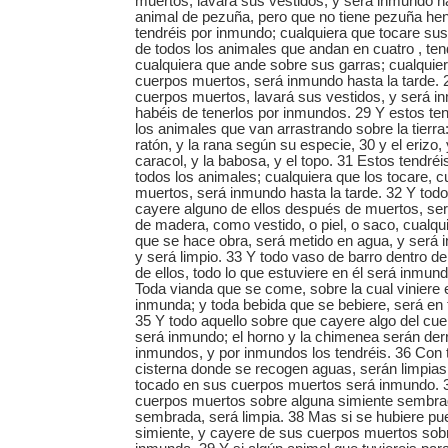
muertos, lavará sus vestidos, y será inmundo ha
animal de pezuña, pero que no tiene pezuña hend
tendréis por inmundo; cualquiera que tocare su
de todos los animales que andan en cuatro , te
cualquiera que ande sobre sus garras; cualquie
cuerpos muertos, será inmundo hasta la tarde. 2
cuerpos muertos, lavará sus vestidos, y será in
habéis de tenerlos por inmundos. 29 Y estos te
los animales que van arrastrando sobre la tierra:
ratón, y la rana según su especie, 30 y el erizo, y
caracol, y la babosa, y el topo. 31 Estos tendré
todos los animales; cualquiera que los tocare, 
muertos, será inmundo hasta la tarde. 32 Y todo
cayere alguno de ellos después de muertos, se
de madera, como vestido, o piel, o saco, cualqu
que se hace obra, será metido en agua, y será i
y será limpio. 33 Y todo vaso de barro dentro de
de ellos, todo lo que estuviere en él será inmund
Toda vianda que se come, sobre la cual viniere e
inmunda; y toda bebida que se bebiere, será e
35 Y todo aquello sobre que cayere algo del cue
será inmundo; el horno y la chimenea serán der
inmundos, y por inmundos los tendréis. 36 Con to
cisterna donde se recogen aguas, serán limpias
tocado en sus cuerpos muertos será inmundo. 3
cuerpos muertos sobre alguna simiente sembrad
sembrada, será limpia. 38 Mas si se hubiere pu
simiente, y cayere de sus cuerpos muertos sobre