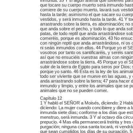
inmunda. 39 Y si algún animal que tuviereis par
que tocare su cuerpo muerto será inmundo hasta 
comiere de su cuerpo muerto, lavará sus vesti
hasta la tarde; asimismo el que sacare su cuer
vestidos, y será inmundo hasta la tarde. 41 Y to
arrastrando sobre la tierra, es abominación; no
que anda sobre el pecho, y todo lo que anda so
patas, de todo reptil que anda arrastrándose sobre
comeréis, porque es abominación. 43 No ensuc
con ningún reptil que anda arrastrándose, ni os 
ni seáis inmundos con ellos. 44 Porque yo el 
vosotros por tanto os santificaréis, y seréis san
así que no ensuciéis vuestras almas con ningún 
arrastrándose sobre la tierra. 45 Porque yo el
subir de la tierra de Egipto para seros por Dios;
porque yo santo. 46 Esta es la ley de los animal
todo ser viviente que se mueve en las aguas, y
anda arrastrando sobre la tierra; 47 para hacer d
inmundo y limpio, y entre los animales que se 
animales que no se pueden comer.
Capítulo 12
1 Y habló el SEÑOR a Moisés, diciendo: 2 Habla 
diciendo: La mujer cuando concibiere y diere a l
inmunda siete días; conforme a los días que es
menstruo, será inmunda. 3 Y al octavo día circu
prepucio. 4 Mas ella permanecerá treinta y tres 
purgación; ninguna cosa santa tocará, ni vendrá 
que sean cumplidos los días de su purgación. 5 Y