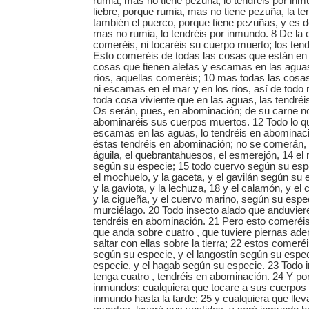
rumia, mas no tiene pezuña, lo tendréis por in
liebre, porque rumia, mas no tiene pezuña, la te
también el puerco, porque tiene pezuñas, y es 
mas no rumia, lo tendréis por inmundo. 8 De la 
comeréis, ni tocaréis su cuerpo muerto; los ten
Esto comeréis de todas las cosas que están en 
cosas que tienen aletas y escamas en las aguas
ríos, aquellas comeréis; 10 mas todas las cosas
ni escamas en el mar y en los ríos, así de todo
toda cosa viviente que en las aguas, las tendré
Os serán, pues, en abominación; de su carne n
abominaréis sus cuerpos muertos. 12 Todo lo qu
escamas en las aguas, lo tendréis en abominaci
éstas tendréis en abominación; no se comerán,
águila, el quebrantahuesos, el esmerejón, 14 el m
según su especie; 15 todo cuervo según su espe
el mochuelo, y la gaceta, y el gavilán según su 
y la gaviota, y la lechuza, 18 y el calamón, y el 
y la cigueña, y el cuervo marino, según su especi
murciélago. 20 Todo insecto alado que anduviere
tendréis en abominación. 21 Pero esto comeréis
que anda sobre cuatro , que tuviere piernas ad
saltar con ellas sobre la tierra; 22 estos comeréi
según su especie, y el langostín según su espec
especie, y el hagab según su especie. 23 Todo 
tenga cuatro , tendréis en abominación. 24 Y po
inmundos: cualquiera que tocare a sus cuerpos
inmundo hasta la tarde; 25 y cualquiera que lle