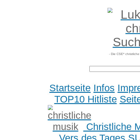
- Die CSE* christlich
Startseite
Infos
Impr
TOP10 Hitliste
Seit
Christliche 
Vers des Tages
S