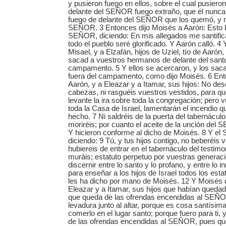
y pusieron fuego en ellos, sobre el cual pusiero
delante del SEÑOR fuego extraño, que él nunca 
fuego de delante del SEÑOR que los quemó, y m
SEÑOR. 3 Entonces dijo Moisés a Aarón: Esto l
SEÑOR, diciendo: En mis allegados me santific
todo el pueblo seré glorificado. Y Aarón calló. 4
Misael, y a Elzafán, hijos de Uziel, tío de Aarón,
sacad a vuestros hermanos de delante del santu
campamento. 5 Y ellos se acercaron, y los sac
fuera del campamento, como dijo Moisés. 6 Ent
Aarón, y a Eleazar y a Itamar, sus hijos: No de
cabezas, ni rasguéis vuestros vestidos, para q
levante la ira sobre toda la congregación; pero
toda la Casa de Israel, lamentarán el incendio
hecho. 7 Ni saldréis de la puerta del tabernáculo
moriréis; por cuanto el aceite de la unción del
Y hicieron conforme al dicho de Moisés. 8 Y e
diciendo: 9 Tú, y tus hijos contigo, no beberéis v
hubiereis de entrar en el tabernáculo del testimo
muráis; estatuto perpetuo por vuestras generac
discernir entre lo santo y lo profano, y entre lo i
para enseñar a los hijos de Israel todos los es
les ha dicho por mano de Moisés. 12 Y Moisés d
Eleazar y a Itamar, sus hijos que habían queda
que queda de las ofrendas encendidas al SEÑO
levadura junto al altar, porque es cosa santísim
comerlo en el lugar santo; porque fuero para ti, y
de las ofrendas encendidas al SEÑOR, pues qu