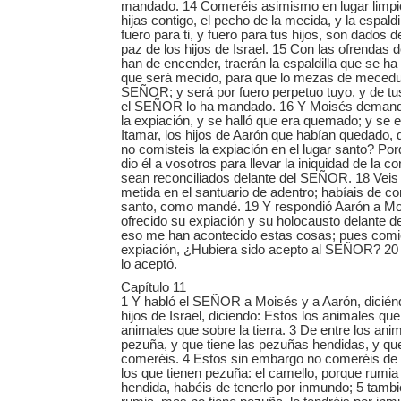
mandado. 14 Comeréis asimismo en lugar limpio, 
hijas contigo, el pecho de la mecida, y la espald
fuero para ti, y fuero para tus hijos, son dados de
paz de los hijos de Israel. 15 Con las ofrendas 
han de encender, traerán la espaldilla que se ha 
que será mecido, para que lo mezas de mecedur
SEÑOR; y será por fuero perpetuo tuyo, y de tu
el SEÑOR lo ha mandado. 16 Y Moisés demand
la expiación, y se halló que era quemado; y se 
Itamar, los hijos de Aarón que habían quedado, 
no comisteis la expiación en el lugar santo? Por
dio él a vosotros para llevar la iniquidad de la 
sean reconciliados delante del SEÑOR. 18 Veis
metida en el santuario de adentro; habíais de co
santo, como mandé. 19 Y respondió Aarón a Mo
ofrecido su expiación y su holocausto delante 
eso me han acontecido estas cosas; pues comie
expiación, ¿Hubiera sido acepto al SEÑOR? 20 
lo aceptó.
Capítulo 11
1 Y habló el SEÑOR a Moisés y a Aarón, diciénd
hijos de Israel, diciendo: Estos los animales qu
animales que sobre la tierra. 3 De entre los anim
pezuña, y que tiene las pezuñas hendidas, y qu
comeréis. 4 Estos sin embargo no comeréis de 
los que tienen pezuña: el camello, porque rumi
hendida, habéis de tenerlo por inmundo; 5 tambi