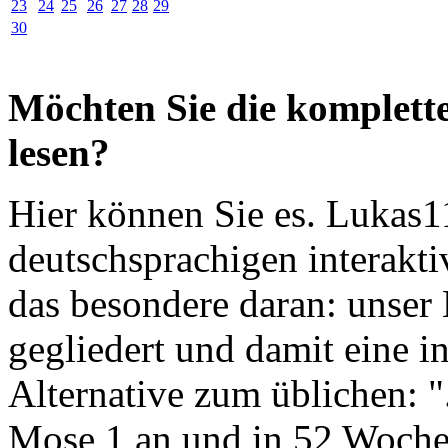
23
24
25
26
27
28
29
30
Möchten Sie die komplette
lesen?
Hier können Sie es. Lukas11
deutschsprachigen interakti
das besondere daran: unser 
gegliedert und damit eine 
Alternative zum üblichen: "
Mose 1 an und in 52 Wochen 