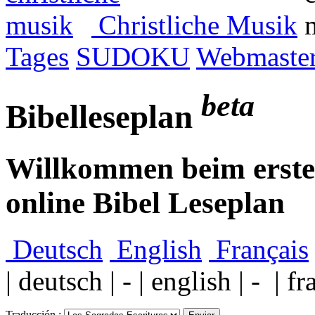
Christliche Musik
Tages
SUDOKU
Webmaster
beta
Bibelleseplan
Willkommen beim ersten
online Bibel Leseplan
Deutsch
English
Français
| deutsch | - | english | - | fr
Traducción :