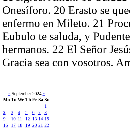
Onesíforo. 20 Erasto se que
enfermo en Mileto. 21 Procu
Eubulo te saluda, y Pudente
hermanos. 22 El Señor Jesús,
Gracia sea con vosotros. A
«
September 2024
»
Mo
Tu
We
Th
Fr
Sa
Su
1
2
3
4
5
6
7
8
9
10
11
12
13
14
15
16
17
18
19
20
21
22