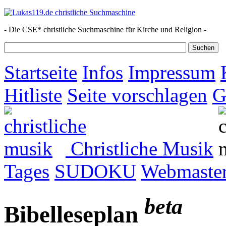
- Die CSE* christliche Suchmaschine für Kirche und Religion -
Startseite
Infos
Impressum
Hitliste
Seite vorschlagen
G
Christliche Musik
Tages
SUDOKU
Webmaster
beta
Bibelleseplan