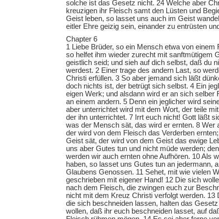
solche ist das Gesetz nicht. 24 Welche aber Chr
kreuzigen ihr Fleisch samt den Lüsten und Begi
Geist leben, so lasset uns auch im Geist wandel
eitler Ehre geizig sein, einander zu entrüsten u
Chapter 6
1 Liebe Brüder, so ein Mensch etwa von einem F
so helfet ihm wieder zurecht mit sanftmütigem Gei
geistlich seid; und sieh auf dich selbst, daß du 
werdest. 2 Einer trage des andern Last, so werd
Christi erfüllen. 3 So aber jemand sich läßt dünk
doch nichts ist, der betrügt sich selbst. 4 Ein jeg
eigen Werk; und alsdann wird er an sich selber
an einem andern. 5 Denn ein jeglicher wird seine
aber unterrichtet wird mit dem Wort, der teile mit
der ihn unterrichtet. 7 Irrt euch nicht! Gott läßt 
was der Mensch sät, das wird er ernten. 8 Wer a
der wird von dem Fleisch das Verderben ernten;
Geist sät, der wird von dem Geist das ewige Le
uns aber Gutes tun und nicht müde werden; denn
werden wir auch ernten ohne Aufhören. 10 Als w
haben, so lasset uns Gutes tun an jedermann, a
Glaubens Genossen. 11 Sehet, mit wie vielen W
geschrieben mit eigener Hand! 12 Die sich wo
nach dem Fleisch, die zwingen euch zur Beschn
nicht mit dem Kreuz Christi verfolgt werden. 13
die sich beschneiden lassen, halten das Gesetz 
wollen, daß ihr euch beschneiden lasset, auf da