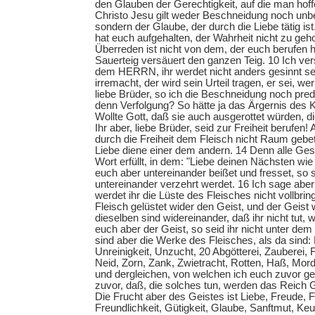
den Glauben der Gerechtigkeit, auf die man hof
Christo Jesu gilt weder Beschneidung noch unbe
sondern der Glaube, der durch die Liebe tätig ist. 
hat euch aufgehalten, der Wahrheit nicht zu ge
Überreden ist nicht von dem, der euch berufen h
Sauerteig versäuert den ganzen Teig. 10 Ich ve
dem HERRN, ihr werdet nicht anders gesinnt se
irremacht, der wird sein Urteil tragen, er sei, wer
liebe Brüder, so ich die Beschneidung noch pred
denn Verfolgung? So hätte ja das Ärgernis des 
Wollte Gott, daß sie auch ausgerottet würden, d
Ihr aber, liebe Brüder, seid zur Freiheit berufen! 
durch die Freiheit dem Fleisch nicht Raum gebe
Liebe diene einer dem andern. 14 Denn alle Ge
Wort erfüllt, in dem: "Liebe deinen Nächsten wie 
euch aber untereinander beißet und fresset, so s
untereinander verzehrt werdet. 16 Ich sage aber
werdet ihr die Lüste des Fleisches nicht vollbri
Fleisch gelüstet wider den Geist, und der Geist 
dieselben sind widereinander, daß ihr nicht tut, w
euch aber der Geist, so seid ihr nicht unter de
sind aber die Werke des Fleisches, als da sind:
Unreinigkeit, Unzucht, 20 Abgötterei, Zauberei, 
Neid, Zorn, Zank, Zwietracht, Rotten, Haß, Mor
und dergleichen, von welchen ich euch zuvor g
zuvor, daß, die solches tun, werden das Reich G
Die Frucht aber des Geistes ist Liebe, Freude, F
Freundlichkeit, Gütigkeit, Glaube, Sanftmut, Ke