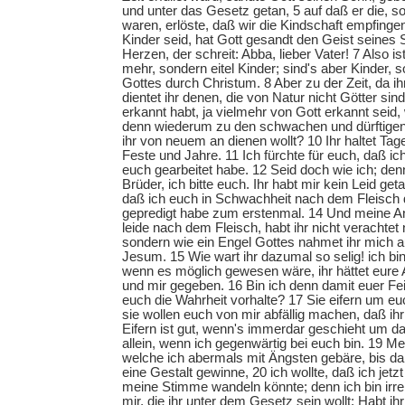
und unter das Gesetz getan, 5 auf daß er die, 
waren, erlöste, daß wir die Kindschaft empfingen
Kinder seid, hat Gott gesandt den Geist seines 
Herzen, der schreit: Abba, lieber Vater! 7 Also i
mehr, sondern eitel Kinder; sind's aber Kinder, 
Gottes durch Christum. 8 Aber zu der Zeit, da ihr
dientet ihr denen, die von Natur nicht Götter sin
erkannt habt, ja vielmehr von Gott erkannt seid,
denn wiederum zu den schwachen und dürftige
ihr von neuem an dienen wollt? 10 Ihr haltet Ta
Feste und Jahre. 11 Ich fürchte für euch, daß ic
euch gearbeitet habe. 12 Seid doch wie ich; denn 
Brüder, ich bitte euch. Ihr habt mir kein Leid get
daß ich euch in Schwachheit nach dem Fleisch
gepredigt habe zum erstenmal. 14 Und meine An
leide nach dem Fleisch, habt ihr nicht verachte
sondern wie ein Engel Gottes nahmet ihr mich a
Jesum. 15 Wie wart ihr dazumal so selig! ich bi
wenn es möglich gewesen wäre, ihr hättet eure
und mir gegeben. 16 Bin ich denn damit euer Fe
euch die Wahrheit vorhalte? 17 Sie eifern um euc
sie wollen euch von mir abfällig machen, daß ihr 
Eifern ist gut, wenn's immerdar geschieht um da
allein, wenn ich gegenwärtig bei euch bin. 19 Me
welche ich abermals mit Ängsten gebäre, bis da
eine Gestalt gewinne, 20 ich wollte, daß ich jetz
meine Stimme wandeln könnte; denn ich bin irre
mir, die ihr unter dem Gesetz sein wollt: Habt ih