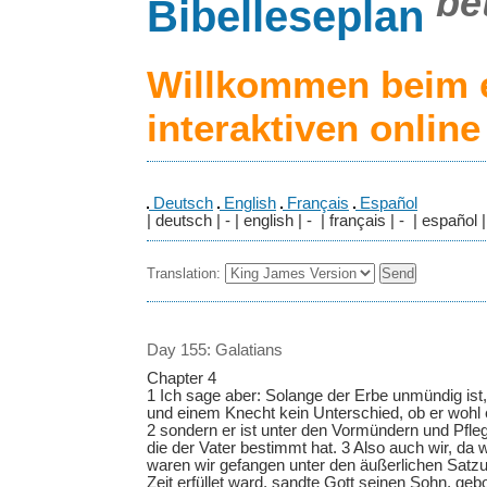
be
Bibelleseplan
Willkommen beim 
interaktiven onlin
Deutsch
English
Français
Español
| deutsch | - | english | - | français | - | español |
Translation:
Day 155: Galatians
Chapter 4
1 Ich sage aber: Solange der Erbe unmündig ist,
und einem Knecht kein Unterschied, ob er wohl ei
2 sondern er ist unter den Vormündern und Pflege
die der Vater bestimmt hat. 3 Also auch wir, da
waren wir gefangen unter den äußerlichen Satzu
Zeit erfüllet ward, sandte Gott seinen Sohn, g