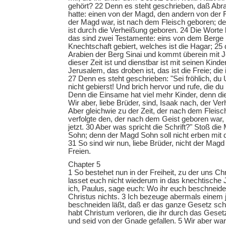
gehört? 22 Denn es steht geschrieben, daß Ab
hatte: einen von der Magd, den andern von der F
der Magd war, ist nach dem Fleisch geboren; de
ist durch die Verheißung geboren. 24 Die Wort
das sind zwei Testamente: eins von dem Berge 
Knechtschaft gebiert, welches ist die Hagar; 25
Arabien der Berg Sinai und kommt überein mit 
dieser Zeit ist und dienstbar ist mit seinen Kind
Jerusalem, das droben ist, das ist die Freie; die i
27 Denn es steht geschrieben: "Sei fröhlich, du 
nicht gebierst! Und brich hervor und rufe, die du
Denn die Einsame hat viel mehr Kinder, denn di
Wir aber, liebe Brüder, sind, Isaak nach, der Ve
Aber gleichwie zu der Zeit, der nach dem Fleisc
verfolgte den, der nach dem Geist geboren war,
jetzt. 30 Aber was spricht die Schrift?" Stoß di
Sohn; denn der Magd Sohn soll nicht erben mit 
31 So sind wir nun, liebe Brüder, nicht der Magd
Freien.
Chapter 5
1 So bestehet nun in der Freiheit, zu der uns Chr
lasset euch nicht wiederum in das knechtische 
ich, Paulus, sage euch: Wo ihr euch beschneide
Christus nichts. 3 Ich bezeuge abermals einem j
beschneiden läßt, daß er das ganze Gesetz schuld
habt Christum verloren, die ihr durch das Geset
und seid von der Gnade gefallen. 5 Wir aber wa