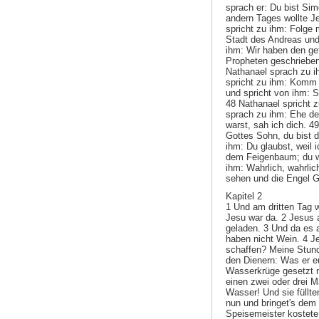
sprach er: Du bist Sim
andern Tages wollte Je
spricht zu ihm: Folge 
Stadt des Andreas und 
ihm: Wir haben den g
Propheten geschriebe
Nathanael sprach zu 
spricht zu ihm: Komm
und spricht von ihm: Si
48 Nathanael spricht 
sprach zu ihm: Ehe de
warst, sah ich dich. 4
Gottes Sohn, du bist d
ihm: Du glaubst, weil 
dem Feigenbaum; du wi
ihm: Wahrlich, wahrlic
sehen und die Engel G
Kapitel 2
1 Und am dritten Tag w
Jesu war da. 2 Jesus 
geladen. 3 Und da es 
haben nicht Wein. 4 Je
schaffen? Meine Stund
den Dienern: Was er eu
Wasserkrüge gesetzt n
einen zwei oder drei M
Wasser! Und sie füllte
nun und bringet's dem 
Speisemeister kostete