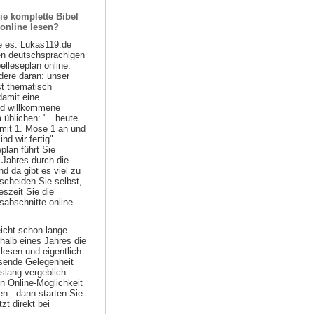
ie komplette Bibel
 online lesen?
e es. Lukas119.de
ten deutschsprachigen
belleseplan online.
ere daran: unser
st thematisch
damit eine
nd willkommene
 üblichen: "...heute
 mit 1. Mose 1 an und
d wir fertig"...
plan führt Sie
 Jahres durch die
nd da gibt es viel zu
scheiden Sie selbst,
szeit Sie die
sabschnitte online
eicht schon lange
halb eines Jahres die
lesen und eigentlich
ssende Gelegenheit
islang vergeblich
n Online-Möglichkeit
n - dann starten Sie
zt direkt bei