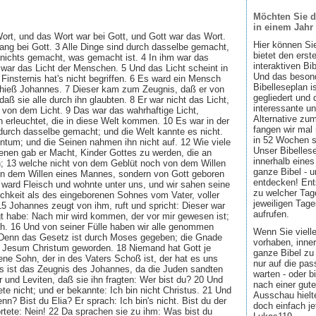
Möchten Sie d
in einem Jahr
ort, und das Wort war bei Gott, und Gott war das Wort.
Hier können Si
ang bei Gott. 3 Alle Dinge sind durch dasselbe gemacht,
bietet den ers
 nichts gemacht, was gemacht ist. 4 In ihm war das
interaktiven Bi
war das Licht der Menschen. 5 Und das Licht scheint in
Und das besond
 Finsternis hat's nicht begriffen. 6 Es ward ein Mensch
Bibelleseplan i
 hieß Johannes. 7 Dieser kam zum Zeugnis, daß er von
gegliedert und 
daß sie alle durch ihn glaubten. 8 Er war nicht das Licht,
interessante u
 von dem Licht. 9 Das war das wahrhaftige Licht,
Alternative zum
 erleuchtet, die in diese Welt kommen. 10 Es war in der
fangen wir mal
 durch dasselbe gemacht; und die Welt kannte es nicht.
in 52 Wochen sin
ntum; und die Seinen nahmen ihn nicht auf. 12 Wie viele
Unser Bibellese
enen gab er Macht, Kinder Gottes zu werden, die an
innerhalb eines
; 13 welche nicht von dem Geblüt noch von dem Willen
ganze Bibel - u
n dem Willen eines Mannes, sondern von Gott geboren
entdecken! Ent
 ward Fleisch und wohnte unter uns, und wir sahen seine
zu welcher Tage
rlichkeit als des eingeborenen Sohnes vom Vater, voller
jeweiligen Tage
5 Johannes zeugt von ihm, ruft und spricht: Dieser war
aufrufen.
t habe: Nach mir wird kommen, der vor mir gewesen ist;
ch. 16 Und von seiner Fülle haben wir alle genommen
Wenn Sie viell
enn das Gesetz ist durch Moses gegeben; die Gnade
vorhaben, inner
h Jesum Christum geworden. 18 Niemand hat Gott je
ganze Bibel zu 
ne Sohn, der in des Vaters Schoß ist, der hat es uns
nur auf die pa
es ist das Zeugnis des Johannes, da die Juden sandten
warten - oder b
 und Leviten, daß sie ihn fragten: Wer bist du? 20 Und
nach einer gute
te nicht; und er bekannte: Ich bin nicht Christus. 21 Und
Ausschau hielte
nn? Bist du Elia? Er sprach: Ich bin's nicht. Bist du der
doch einfach jet
rtete: Nein! 22 Da sprachen sie zu ihm: Was bist du