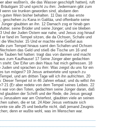
er aber wußten's, die das Wasser geschöpft hatten), ruft
 Bräutigam 10 und spricht zu ihm: Jedermann gibt zum
d wenn sie trunken geworden sind, alsdann den
n guten Wein bisher behalten. 11 Das ist das erste
, geschehen zu Kana in Galiläa, und offenbarte seine
e Jünger glaubten an ihn. 12 Darnach zog er hinab gen
utter, seine Brüder und seine Jünger; und sie blieben
 13 Und der Juden Ostern war nahe, und Jesus zog hinauf
 er fand im Tempel sitzen, die da Ochsen, Schafe und
d die Wechsler. 15 Und er machte eine Geißel aus
e alle zum Tempel hinaus samt den Schafen und Ochsen
Wechslern das Geld und stieß die Tische um 16 und
ie Tauben feil hatten: tragt das von dannen und macht
Haus zum Kaufhause! 17 Seine Jünger aber gedachten
n steht: Der Eifer um dein Haus hat mich gefressen. 18
e Juden und sprachen zu ihm: Was zeigst du uns für ein
es tun mögest? 19 Jesus antwortete und sprach zu
Tempel, und am dritten Tage will ich ihn aufrichten. 20
 Dieser Tempel ist in 46 Jahren erbaut; und du willst ihn
en? 21 (Er aber redete von dem Tempel seines Leibes. 22
n war von den Toten, gedachten seine Jünger daran, daß
und glaubten der Schrift und der Rede, die Jesus gesagt
 zu Jerusalem war am Osterfest, glaubten viele an seinen
hen sahen, die er tat. 24 Aber Jesus vertraute sich
annte sie alle 25 und bedurfte nicht, daß jemand Zeugnis
hen; denn er wußte wohl, was im Menschen war.