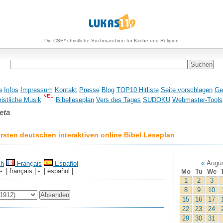
- Die CSE* christliche Suchmaschine für Kirche und Religion -
e
Infos
Impressum
Kontakt
Presse
Blog
TOP10 Hitliste
Seite vorschlagen
Ge
istliche Musik
Bibelleseplan
Vers des Tages
SUDOKU
Webmaster-Tools
eta
sten deutschen interaktiven online Bibel Leseplan
«
Augus
sh
Français
Español
 - | français | - | español |
Mo
Tu
We
1
2
3
8
9
10
15
16
17
22
23
24
29
30
31