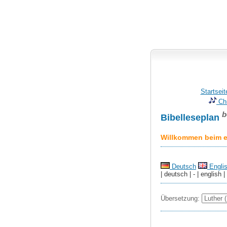
Startseit
Chr
b
Bibelleseplan
Willkommen beim er
Deutsch
Engli
| deutsch | - | english |
Übersetzung: