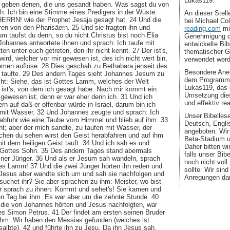
Lukas119.
 geben denen, die uns gesandt haben. Was sagst du von
ch: Ich bin eine Stimme eines Predigers in der Wüste:
An dieser Stel
ERRN! wie der Prophet Jesaja gesagt hat. 24 Und die
bei Michael Co
ren von den Pharisäern. 25 Und sie fragten ihn und
reading.com
mi
 taufst du denn, so du nicht Christus bist noch Elia
Genehmigung d
Johannes antwortete ihnen und sprach: Ich taufe mit
entwickelte Bib
ten unter euch getreten, den ihr nicht kennt. 27 Der ist's,
thematischer G
rd, welcher vor mir gewesen ist, des ich nicht wert bin,
verwendet wer
emen auflöse. 28 Dies geschah zu Bethabara jenseit des
Besondere Aner
 taufte. 29 Des andern Tages sieht Johannes Jesum zu
dem Programmi
t: Siehe, das ist Gottes Lamm, welches der Welt
Lukas119, das 
r ist's, von dem ich gesagt habe: Nach mir kommt ein
Umsetzung dies
gewesen ist; denn er war eher denn ich. 31 Und ich
und effektiv real
ern auf daß er offenbar würde in Israel, darum bin ich
mit Wasser. 32 Und Johannes zeugte und sprach: Ich
Unser Bibellese
rabfuhr wie eine Taube vom Himmel und blieb auf ihm. 33
Deutsch, Engli
ht; aber der mich sandte, zu taufen mit Wasser, der
angeboten. Wir
lchen du sehen wirst den Geist herabfahren und auf ihm
Beta-Stadium u
 mit dem heiligen Geist tauft. 34 Und ich sah es und
Daher bitten wi
t Gottes Sohn. 35 Des andern Tages stand abermals
falls unser Bib
ner Jünger. 36 Und als er Jesum sah wandeln, sprach
noch nicht voll
ttes Lamm! 37 Und die zwei Jünger hörten ihn reden und
sollte. Wir sin
 Jesus aber wandte sich um und sah sie nachfolgen und
Anregungen da
uchet ihr? Sie aber sprachen zu ihm: Meister, wo bist
r sprach zu ihnen: Kommt und sehet's! Sie kamen und
en Tag bei ihm. Es war aber um die zehnte Stunde. 40
 die von Johannes hörten und Jesus nachfolgten, war
es Simon Petrus. 41 Der findet am ersten seinen Bruder
ihm: Wir haben den Messias gefunden (welches ist
albte), 42 und führte ihn zu Jesu. Da ihn Jesus sah,