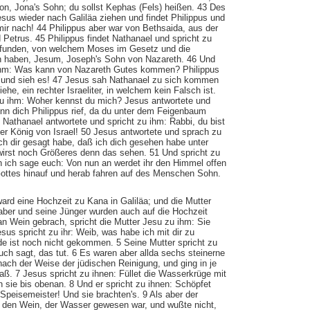
on, Jona's Sohn; du sollst Kephas (Fels) heißen. 43 Des
sus wieder nach Galiläa ziehen und findet Philippus und
mir nach! 44 Philippus aber war von Bethsaida, aus der
Petrus. 45 Philippus findet Nathanael und spricht zu
efunden, von welchem Moses im Gesetz und die
n haben, Jesum, Joseph's Sohn von Nazareth. 46 Und
ihm: Was kann von Nazareth Gutes kommen? Philippus
 und sieh es! 47 Jesus sah Nathanael zu sich kommen
ehe, ein rechter Israeliter, in welchem kein Falsch ist.
zu ihm: Woher kennst du mich? Jesus antwortete und
nn dich Philippus rief, da du unter dem Feigenbaum
9 Nathanael antwortete und spricht zu ihm: Rabbi, du bist
er König von Israel! 50 Jesus antwortete und sprach zu
ich dir gesagt habe, daß ich dich gesehen habe unter
rst noch Größeres denn das sehen. 51 Und spricht zu
h ich sage euch: Von nun an werdet ihr den Himmel offen
ottes hinauf und herab fahren auf des Menschen Sohn.
ard eine Hochzeit zu Kana in Galiläa; und die Mutter
aber und seine Jünger wurden auch auf die Hochzeit
an Wein gebrach, spricht die Mutter Jesu zu ihm: Sie
sus spricht zu ihr: Weib, was habe ich mit dir zu
e ist noch nicht gekommen. 5 Seine Mutter spricht zu
ch sagt, das tut. 6 Es waren aber allda sechs steinerne
ach der Weise der jüdischen Reinigung, und ging in je
aß. 7 Jesus spricht zu ihnen: Füllet die Wasserkrüge mit
n sie bis obenan. 8 Und er spricht zu ihnen: Schöpfet
Speisemeister! Und sie brachten's. 9 Als aber der
 den Wein, der Wasser gewesen war, und wußte nicht,