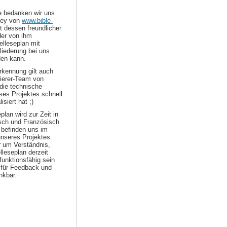
le bedanken wir uns
ley von
www.bible-
t dessen freundlicher
er von ihm
elleseplan mit
liederung bei uns
den kann.
kennung gilt auch
erer-Team von
die technische
es Projektes schnell
isiert hat ;)
plan wird zur Zeit in
sch und Französisch
 befinden uns im
nseres Projektes.
r um Verständnis,
elleseplan derzeit
 funktionsfähig sein
d für Feedback und
nkbar.