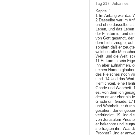
Tag 217: Johannes
Kapitel 1
1 Im Anfang war das W
2 Dasselbe war im Anf
und ohne dasselbe ist
Leben, und das Leben 
der Finsternis, und die
von Gott gesandt, der
dem Licht zeugte, auf 
sondern daß er zeugte
welches alle Menschen
Welt, und die Welt ist
11 Er kam in sein Eige
ihn aber aufnahmen, d
seinen Namen glauben
des Fleisches noch vo
sind. 14 Und das Wort
Herrlichkeit, eine Her
Gnade und Wahrheit. 1
es, von dem ich gesag
denn er war eher als i
Gnade um Gnade. 17 D
und Wahrheit ist durc
gesehen; der eingebore
verkündigt. 19 Und di
von Jerusalem Priester
er bekannte und leugne
sie fragten ihn: Was de
Prophet? Und er antwo