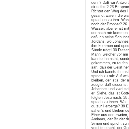
denn? Daß wir Antwort
dir selbst? 23 Er spra
Richtet den Weg des H
gesandt waren, die wa
sprachen zu ihm: Warum
noch der Prophet? 26 
Wasser; aber er ist mit
der nach mir kommen wi
daß ich seine Schuhri
Jordans, wo Johannes
ihm kommen und sprich
Sünde trägt! 30 Diese
Mann, welcher vor mir 
kannte ihn nicht; sond
gekommen, zu taufen 
sah, daß der Geist he
Und ich kannte ihn nic
sprach zu mir: Auf we
bleiben, der ist's, der
zeugte, daß dieser is
Johannes und zwei sei
er: Siehe, das ist Go
folgten Jesu nach. 38
sprach zu ihnen: Was s
du zur Herberge? 39 E
sahen's und blieben d
Einer aus den zweien,
Andreas, der Bruder d
Simon und spricht zu 
verdolmetscht: der Ges