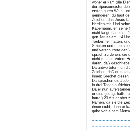
woher er kam (die Dien
der Speisemeister den
ersten guten Wein, un
geringeren; du hast de
Zeichen, das Jesus tat
Herrlichkeit. Und sein
Kapernaum, er, seine M
nicht lange daselbst.
gen Jerusalem. 14 Und
Tauben feil hatten, un
Stricken und trieb si
und verschüttete den 
sprach zu denen, die d
nicht meines Vaters 
daran, daß geschriebe
Da antworteten nun di
Zeichen, daß du solch
ihnen: Brechet diesen 
Da sprachen die Juden:
in drei Tagen aufricht
Da er nun auferstande
er dies gesagt hatte, 
hatte.) 23 Als er aber
Namen, da sie die Zeic
ihnen nicht; denn er k
gäbe von einem Mensc