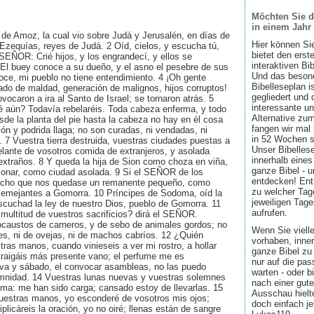
Möchten Sie d
in einem Jahr
o de Amoz, la cual vio sobre Judá y Jerusalén, en días de
Hier können Si
Ezequías, reyes de Judá. 2 Oíd, cielos, y escucha tú,
bietet den ers
l SEÑOR: Crié hijos, y los engrandecí, y ellos se
interaktiven Bi
 El buey conoce a su dueño, y el asno el pesebre de sus
Und das besond
oce, mi pueblo no tiene entendimiento. 4 ¡Oh gente
Bibelleseplan i
ado de maldad, generación de malignos, hijos corruptos!
gegliedert und 
ocaron a ira al Santo de Israel; se tornaron atrás. 5
interessante u
é aún? Todavía rebelaréis. Toda cabeza enferma, y todo
Alternative zum
sde la planta del pie hasta la cabeza no hay en él cosa
fangen wir mal
zón y podrida llaga; no son curadas, ni vendadas, ni
in 52 Wochen sin
 7 Vuestra tierra destruida, vuestras ciudades puestas a
Unser Bibellese
delante de vosotros comida de extranjeros, y asolada
innerhalb eines
xtraños. 8 Y queda la hija de Sion como choza en viña,
ganze Bibel - u
onar, como ciudad asolada. 9 Si el SEÑOR de los
entdecken! Ent
 hecho que nos quedase un remanente pequeño, como
zu welcher Tage
emejantes a Gomorra. 10 Príncipes de Sodoma, oíd la
jeweiligen Tage
cuchad la ley de nuestro Dios, pueblo de Gomorra. 11
aufrufen.
multitud de vuestros sacrificios? dirá el SEÑOR.
ocaustos de carneros, y de sebo de animales gordos; no
Wenn Sie viell
es, ni de ovejas, ni de machos cabríos. 12 ¿Quién
vorhaben, inner
as manos, cuando vinieseis a ver mi rostro, a hollar
ganze Bibel zu 
traigáis más presente vano; el perfume me es
nur auf die pa
va y sábado, el convocar asambleas, no las puedo
warten - oder b
olemnidad. 14 Vuestras lunas nuevas y vuestras solemnes
nach einer gute
lma: me han sido carga; cansado estoy de llevarlas. 15
Ausschau hielte
uestras manos, yo esconderé de vosotros mis ojos;
doch einfach jet
licáreis la oración, yo no oiré; llenas están de sangre