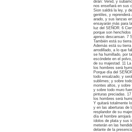
dirán: Venid, y subam
nos enseñará en sus 
Sion saldrá la ley, y 
gentiles, y reprender
arado, y sus lanzas en
ensayarán más para la
luz del SEÑOR. 6 Cier
porque son henchidos d
ajenos descansan. 7 Su 
También está su tierra
Además está su tierra 
arrodillado, a lo que 
se ha humillado, por t
escóndete en el polvo
de su majestad. 11 La 
los hombres será humi
Porque día del SEÑOR d
todo ensalzado; y será
sublimes; y sobre tod
montes altos, y sobre 
y sobre todo muro fuer
pinturas preciadas. 17
los hombres será humi
Y quitará totalmente l
y en las aberturas de 
resplandor de su majest
día el hombre arrojará
ídolos de plata y sus 
meterán en las hendidu
delante de la presenc