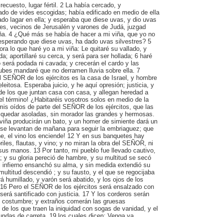
ecuesto, lugar fértil. 2 La había cercado, y
ado de vides escogidas; había edificado en medio de ella
ado lagar en ella; y esperaba que diese uvas, y dio uvas
ues, vecinos de Jerusalén y varones de Judá, juzgad
iña. 4 ¿Qué más se había de hacer a mi viña, que yo no
esperando que diese uvas, ha dado uvas silvestres? 5
ra lo que haré yo a mi viña: Le quitaré su vallado, y
a; aportillaré su cerca, y será para ser hollada; 6 haré
 será podada ni cavada; y crecerán el cardo y las
ubes mandaré que no derramen lluvia sobre ella. 7
l SEÑOR de los ejércitos es la casa de Israel, y hombre
eitosa. Esperaba juicio, y he aquí opresión; justicia, y
de los que juntan casa con casa, y allegan heredad a
l término! ¿Habitaréis vosotros solos en medio de la
 mis oídos de parte del SEÑOR de los ejércitos, que las
quedar asoladas, sin morador las grandes y hermosas.
viña producirán un bato, y un homer de simiente dará un
e se levantan de mañana para seguir la embriaguez; que
he, el vino los enciende! 12 Y en sus banquetes hay
riles, flautas, y vino; y no miran la obra del SEÑOR, ni
sus manos. 13 Por tanto, mi pueblo fue llevado cautivo,
; y su gloria pereció de hambre, y su multitud se secó
l infierno ensanchó su alma, y sin medida extendió su
 multitud descendió ; y su fausto, y el que se regocijaba
á humillado, y varón será abatido, y los ojos de los
. 16 Pero el SEÑOR de los ejércitos será ensalzado con
 será santificado con justicia. 17 Y los corderos serán
 costumbre; y extraños comerán las gruesas
e los que traen la iniquidad con sogas de vanidad, y el
das de carreta, 19 los cuales dicen: Venga ya,