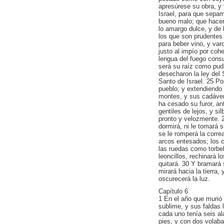
apresúrese su obra, y
Israel, para que sepam
bueno malo; que hacen d
lo amargo dulce, y de 
los que son prudentes
para beber vino, y var
justo al impío por cohe
lengua del fuego consu
será su raíz como pud
desecharon la ley del 
Santo de Israel. 25 P
pueblo; y extendiendo 
montes, y sus cadáver
ha cesado su furor, a
gentiles de lejos, y si
pronto y velozmente. 2
dormirá, ni le tomará 
se le romperá la corr
arcos entesados; los 
las ruedas como torbel
leoncillos, rechinará l
quitará. 30 Y bramará
mirará hacia la tierra,
oscurecerá la luz.
Capítulo 6
1 En el año que murió 
sublime, y sus faldas 
cada uno tenía seis al
pies, y con dos volaba