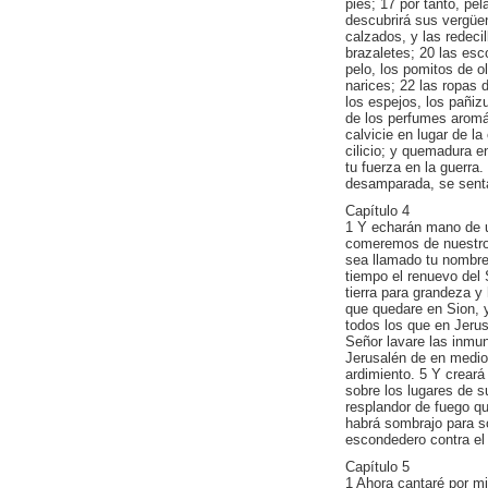
pies; 17 por tanto, pe
descubrirá sus vergüen
calzados, y las redecil
brazaletes; 20 las esco
pelo, los pomitos de olo
narices; 22 las ropas d
los espejos, los pañiz
de los perfumes aromát
calvicie en lugar de l
cilicio; y quemadura e
tu fuerza en la guerra.
desamparada, se sentar
Capítulo 4
1 Y echarán mano de u
comeremos de nuestro 
sea llamado tu nombre 
tiempo el renuevo del 
tierra para grandeza y 
que quedare en Sion, y
todos los que en Jerus
Señor lavare las inmun
Jerusalén de en medio d
ardimiento. 5 Y crear
sobre los lugares de 
resplandor de fuego qu
habrá sombrajo para so
escondedero contra el 
Capítulo 5
1 Ahora cantaré por m