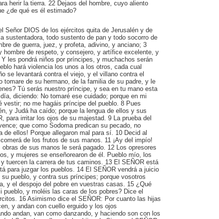
ra herir la tierra. 22 Dejaos del hombre, cuyo aliento
que ¿de qué es él estimado?
l Señor DIOS de los ejércitos quita de Jerusalén y de
la sustentadora, todo sustento de pan y todo socorro de
bre de guerra, juez, y profeta, adivino, y anciano; 3
y hombre de respeto, y consejero, y artífice excelente, y
4 Y les pondrá niños por príncipes, y muchachos serán
eblo hará violencia los unos a los otros, cada cual
ño se levantará contra el viejo, y el villano contra el
 tomare de su hermano, de la familia de su padre, y le
ienes? Tú serás nuestro príncipe, y sea en tu mano esta
el día, diciendo: No tomaré ese cuidado; porque en mi
é vestir; no me hagáis príncipe del pueblo. 8 Pues
én, y Judá ha caído; porque la lengua de ellos y sus
 para irritar los ojos de su majestad. 9 La prueba del
onvence; que como Sodoma predican su pecado, no
a de ellos! Porque allegaron mal para sí. 10 Decid al
 comerá de los frutos de sus manos. 11 ¡Ay del impío!
s obras de sus manos le será pagado. 12 Los opresores
s, y mujeres se enseñorearon de él. Pueblo mío, los
 y tuercen la carrera de tus caminos. 13 El SEÑOR está
 está para juzgar los pueblos. 14 El SEÑOR vendrá a juicio
 su pueblo, y contra sus príncipes; porque vosotros
ña, y el despojo del pobre en vuestras casas. 15 ¿Qué
 pueblo, y moléis las caras de los pobres? Dice el
rcitos. 16 Asimismo dice el SEÑOR: Por cuanto las hijas
en, y andan con cuello erguido y los ojos
ndo andan, van como danzando, y haciendo son con los