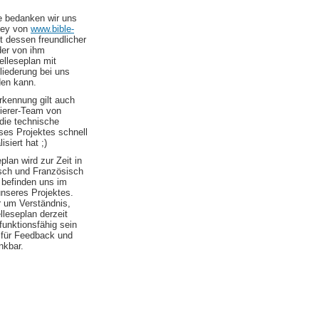
le bedanken wir uns
ley von
www.bible-
t dessen freundlicher
er von ihm
elleseplan mit
liederung bei uns
den kann.
kennung gilt auch
erer-Team von
die technische
es Projektes schnell
isiert hat ;)
plan wird zur Zeit in
sch und Französisch
 befinden uns im
nseres Projektes.
r um Verständnis,
elleseplan derzeit
 funktionsfähig sein
d für Feedback und
nkbar.