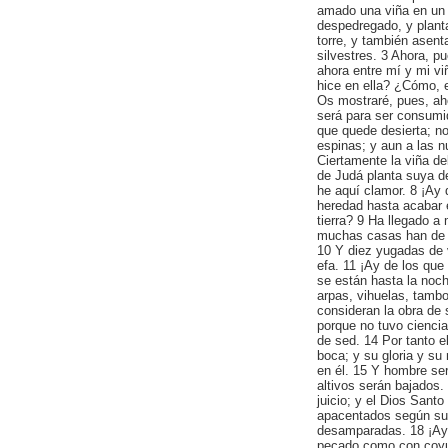
amado una viña en un r
despedregado, y plant
torre, y también asent
silvestres. 3 Ahora, p
ahora entre mí y mi v
hice en ella? ¿Cómo, 
Os mostraré, pues, aho
será para ser consumid
que quede desierta; no
espinas; y aun a las n
Ciertamente la viña de
de Judá planta suya del
he aquí clamor. 8 ¡Ay 
heredad hasta acabar e
tierra? 9 Ha llegado a
muchas casas han de 
10 Y diez yugadas de 
efa. 11 ¡Ay de los qu
se están hasta la noc
arpas, vihuelas, tambo
consideran la obra de 
porque no tuvo ciencia
de sed. 14 Por tanto e
boca; y su gloria y su
en él. 15 Y hombre ser
altivos serán bajados
juicio; y el Dios Santo
apacentados según su
desamparadas. 18 ¡Ay d
pecado como con coyun