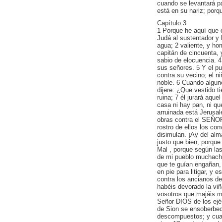
cuando se levantará pa
está en su nariz; por
Capítulo 3
1 Porque he aquí que e
Judá al sustentador y 
agua; 2 valiente, y hom
capitán de cincuenta, 
sabio de elocuencia. 
sus señores. 5 Y el pu
contra su vecino; el ni
noble. 6 Cuando alguno
dijere: ¿Que vestido t
ruina; 7 él jurará aqu
casa ni hay pan, ni qu
arruinada está Jerusal
obras contra el SEÑOR,
rostro de ellos los c
disimulan. ¡Ay del alm
justo que bien, porque
Mal , porque según la
de mi pueblo muchacho
que te guían engañan,
en pie para litigar, y
contra los ancianos de
habéis devorado la vi
vosotros que majáis mi
Señor DIOS de los ejé
de Sion se ensoberbec
descompuestos; y cua