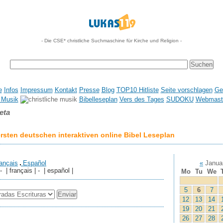
- Die CSE* christliche Suchmaschine für Kirche und Religion -
e
Infos
Impressum
Kontakt
Presse
Blog
TOP10 Hitliste
Seite vorschlagen
Ge
 Musik
Bibelleseplan
Vers des Tages
SUDOKU
Webmaste
eta
sten deutschen interaktiven online Bibel Leseplan
ançais
Español
«
Janua
 - | français | - | español |
Mo
Tu
We
5
6
7
12
13
14
19
20
21
26
27
28