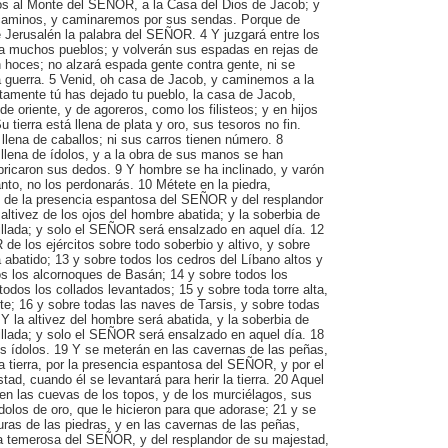
os al Monte del SEÑOR, a la Casa del Dios de Jacob; y
caminos, y caminaremos por sus sendas. Porque de
de Jerusalén la palabra del SEÑOR. 4 Y juzgará entre los
á a muchos pueblos; y volverán sus espadas en rejas de
 hoces; no alzará espada gente contra gente, ni se
 guerra. 5 Venid, oh casa de Jacob, y caminemos a la
tamente tú has dejado tu pueblo, la casa de Jacob,
e oriente, y de agoreros, como los filisteos; y en hijos
tierra está llena de plata y oro, sus tesoros no fin.
 llena de caballos; ni sus carros tienen número. 8
llena de ídolos, y a la obra de sus manos se han
fabricaron sus dedos. 9 Y hombre se ha inclinado, y varón
anto, no los perdonarás. 10 Métete en la piedra,
, de la presencia espantosa del SEÑOR y del resplandor
altivez de los ojos del hombre abatida; y la soberbia de
llada; y solo el SEÑOR será ensalzado en aquel día. 12
e los ejércitos sobre todo soberbio y altivo, y sobre
 abatido; 13 y sobre todos los cedros del Líbano altos y
os los alcornoques de Basán; 14 y sobre todos los
todos los collados levantados; 15 y sobre toda torre alta,
te; 16 y sobre todas las naves de Tarsis, y sobre todas
 Y la altivez del hombre será abatida, y la soberbia de
llada; y solo el SEÑOR será ensalzado en aquel día. 18
os ídolos. 19 Y se meterán en las cavernas de las peñas,
la tierra, por la presencia espantosa del SEÑOR, y por el
ad, cuando él se levantará para herir la tierra. 20 Aquel
 en las cuevas de los topos, y de los murciélagos, sus
ídolos de oro, que le hicieron para que adorase; 21 y se
ras de las piedras, y en las cavernas de las peñas,
ia temerosa del SEÑOR, y del resplandor de su majestad,