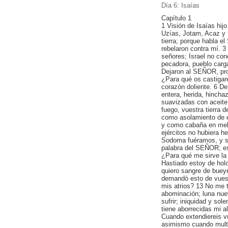
Día 6: Isaías
Capítulo 1
1 Visión de Isaías hij
Uzías, Jotam, Acaz y 
tierra; porque habla e
rebelaron contra mí. 3
señores; Israel no con
pecadora, pueblo carg
Dejaron al SEÑOR, prov
¿Para qué os castigar
corazón doliente. 6 De
entera, herida, hincha
suavizadas con aceite.
fuego, vuestra tierra 
como asolamiento de e
y como cabaña en mel
ejércitos no hubiera
Sodoma fuéramos, y s
palabra del SEÑOR; es
¿Para qué me sirve la 
Hastiado estoy de hol
quiero sangre de buey
demandó esto de vuestr
mis atrios? 13 No me 
abominación; luna nue
sufrir; iniquidad y s
tiene aborrecidas mi a
Cuando extendiereis v
asimismo cuando multip