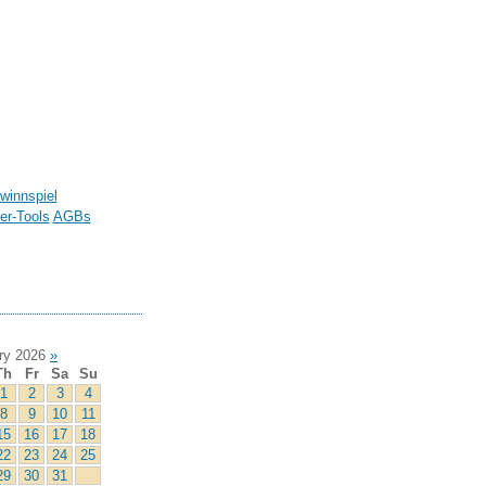
winnspiel
r-Tools
AGBs
ry 2026
»
Th
Fr
Sa
Su
1
2
3
4
8
9
10
11
15
16
17
18
22
23
24
25
29
30
31