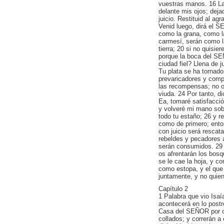
vuestras manos. 16 Lav
delante mis ojos; deja
juicio. Restituid al a
Venid luego, dirá el 
como la grana, como l
carmesí, serán como la
tierra; 20 si no quisie
porque la boca del SE
ciudad fiel? Llena de 
Tu plata se ha tornado
prevaricadores y comp
las recompensas; no oye
viuda. 24 Por tanto, di
Ea, tomaré satisfacci
y volveré mi mano sobr
todo tu estaño; 26 y re
como de primero; enton
con juicio será rescata
rebeldes y pecadores 
serán consumidos. 29 
os afrentarán los bos
se le cae la hoja, y co
como estopa, y el que
juntamente, y no quie
Capítulo 2
1 Palabra que vio Isaí
acontecerá en lo postr
Casa del SEÑOR por c
collados; y correrán a