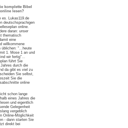
ie komplette Bibel
 online lesen?
e es. Lukas119.de
ten deutschsprachigen
belleseplan online.
ere daran: unser
st thematisch
damit eine
nd willkommene
 üblichen: "...heute
 mit 1. Mose 1 an und
d wir fertig"...
plan führt Sie
 Jahres durch die
nd da gibt es viel zu
scheiden Sie selbst,
szeit Sie die
sabschnitte online
eicht schon lange
halb eines Jahres die
lesen und eigentlich
ssende Gelegenheit
islang vergeblich
n Online-Möglichkeit
n - dann starten Sie
zt direkt bei