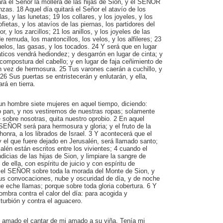
lará el Señor la mollera de las hijas de Sion, y el SEÑOR
zas. 18 Aquel día quitará el Señor el atavío de los
las, y las lunetas; 19 los collares, y los joyeles, y los
fietas, y los atavíos de las piernas, los partidores del
r, y los zarcillos; 21 los anillos, y los joyeles de las
e remuda, los mantoncillos, los velos, y los alfileres; 23
uelos, las gasas, y los tocados. 24 Y será que en lugar
icos vendrá hediondez; y desgarrón en lugar de cinta; y
a compostura del cabello; y en lugar de faja ceñimiento de
n vez de hermosura. 25 Tus varones caerán a cuchillo, y
 26 Sus puertas se entristecerán y enlutarán, y ella,
á en tierra.
n hombre siete mujeres en aquel tiempo, diciendo:
pan, y nos vestiremos de nuestras ropas; solamente
sobre nosotras, quita nuestro oprobio. 2 En aquel
SEÑOR será para hermosura y gloria; y el fruto de la
honra, a los librados de Israel. 3 Y acontecerá que el
 el que fuere dejado en Jerusalén, será llamado santo;
alén están escritos entre los vivientes; 4 cuando el
dicias de las hijas de Sion, y limpiare la sangre de
e ella, con espíritu de juicio y con espíritu de
á el SEÑOR sobre toda la morada del Monte de Sion, y
sus convocaciones, nube y oscuridad de día, y de noche
e eche llamas; porque sobre toda gloria cobertura. 6 Y
mbra contra el calor del día: para acogida y
turbión y contra el aguacero.
i amado el cantar de mi amado a su viña. Tenía mi