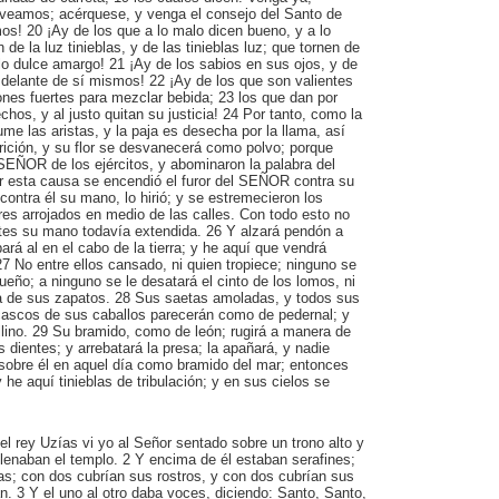
 veamos; acérquese, y venga el consejo del Santo de
os! 20 ¡Ay de los que a lo malo dicen bueno, y a lo
e la luz tinieblas, y de las tinieblas luz; que tornen de
lo dulce amargo! 21 ¡Ay de los sabios en sus ojos, y de
 delante de sí mismos! 22 ¡Ay de los que son valientes
ones fuertes para mezclar bebida; 23 los que dan por
chos, y al justo quitan su justicia! 24 Por tanto, como la
me las aristas, y la paja es desecha por la llama, así
rición, y su flor se desvanecerá como polvo; porque
SEÑOR de los ejércitos, y abominaron la palabra del
or esta causa se encendió el furor del SEÑOR contra su
contra él su mano, lo hirió; y se estremecieron los
es arrojados en medio de las calles. Con todo esto no
ntes su mano todavía extendida. 26 Y alzará pendón a
lbará al en el cabo de la tierra; y he aquí que vendrá
7 No entre ellos cansado, ni quien tropiece; ninguno se
sueño; a ninguno se le desatará el cinto de los lomos, ni
ea de sus zapatos. 28 Sus saetas amoladas, y todos sus
cascos de sus caballos parecerán como de pedernal; y
lino. 29 Su bramido, como de león; rugirá a manera de
os dientes; y arrebatará la presa; la apañará, y nadie
 sobre él en aquel día como bramido del mar; entonces
 y he aquí tinieblas de tribulación; y en sus cielos se
el rey Uzías vi yo al Señor sentado sobre un trono alto y
llenaban el templo. 2 Y encima de él estaban serafines;
as; con dos cubrían sus rostros, y con dos cubrían sus
n. 3 Y el uno al otro daba voces, diciendo: Santo, Santo,