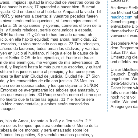
Lukas119.
aos, limpiaos; quitad la iniquidad de vuestras obras de
d de hacer lo malo; 17 aprended a hacer bien. Buscad
An dieser Stel
graviado. Oíd en derecho al huérfano. Amparad la viuda. 18
bei Michael Co
SEÑOR, y estemos a cuenta: si vuestros pecados fueren
reading.com
mi
a nieve serán emblanquecidos; si fueren rojos como el
Genehmigung d
 lana. 19 Si quisiereis, y oyereis, comeréis el bien de la
entwickelte Bib
reis, y fuereis rebeldes, seréis consumidos a espada,
thematischer G
ÑOR ha dicho. 21 ¿Cómo te has tornado ramera, oh
verwendet wer
juicio, en ella habitó equidad; mas ahora, homicidas. 22
Besondere Aner
 escorias, tu vino mezclado con agua. 23 Tus príncipes,
dem Programmi
añeros de ladrones; todos aman las dádivas, y van tras
Lukas119, das 
n en juicio al huérfano, ni llega a ellos la causa de la
Umsetzung dies
ce el Señor DIOS de los ejércitos, el Fuerte de Israel:
und effektiv real
ón de mis enemigos, me vengaré de mis adversarios; 25
e ti, y limpiaré hasta lo más puro tus escorias, y quitaré
Unser Bibellese
stituiré tus jueces como al principio, y tus consejeros
Deutsch, Engli
ces te llamarán Ciudad de justicia, Ciudad fiel. 27 Sion
angeboten. Wir
da, y los convertidos de ella con justicia. 28 Mas los
Beta-Stadium u
a una serán quebrantados; y los que dejaron al SEÑOR
Daher bitten wi
Entonces os avergonzarán los árboles que amasteis, y
falls unser Bib
ques que escogisteis. 30 Porque seréis como el olmo que
noch nicht voll
mo huerto que le faltan las aguas. 31 Y el fuerte será
sollte. Wir sin
 lo hizo como centella; y ambos serán encendidos
Anregungen da
n apague.
as, hijo de Amoz, tocante a Judá y a Jerusalén. 2 Y
ero de los tiempos, que será confirmado el Monte de la
abeza de los montes; y será ensalzado sobre los
 él todos los gentiles; 3 y vendrán muchos pueblos, y