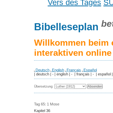
Vers des Tages
S
be
Bibelleseplan
Willkommen beim 
interaktiven onlin
Deutsch
English
Français
Español
| deutsch | - | english | - | français | - | español |
Übersetzung:
Tag 65: 1 Mose
Kapitel 36