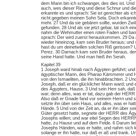
dem Mann bin ich schwanger, des dies ist. Und
auch, wes dieser Ring und diese Schnur und die
erkannte es und sprach: Sie ist gerechter als ic
nicht gegeben meinen Sohn Sela. Doch erkannte 
mehr. 27 Und da sie gebären sollte, wurden Zwill
gefunden. 28 Und als sie jetzt gebar, tat sich e
nahm die Wehmutter einen roten Faden und ban
sprach: Der wird zuerst herauskommen. 29 Da 
wieder hineinzog, kam sein Bruder heraus; und
hast du um deinetwillen solchen Riß gerissen? 
Perez. 30 Darnach kam sein Bruder heraus, de
seine Hand hatte. Und man hieß ihn Serah.
Kapitel 39
1 Joseph ward hinab nach Ägypten geführt; und 
ägyptischer Mann, des Pharao Kämmerer und H
von den Ismaeliten, die ihn hinabbrachten. 2 U
Joseph, daß er ein glücklicher Mann ward; und e
des Ägypters, Hause. 3 Und sein Herr sah, da
war; denn alles, was er tat, dazu gab der HERR
Also daß er Gnade fand vor seinem Herrn und s
setzte ihn über sein Haus, und alles, was er hatte
Hände. 5 Und von der Zeit an, da er ihn über se
Güter gesetzt hatte, segnete der HERR des Äg
Josephs willen; und war eitel Segen des HERRN
hatte, zu Hause und auf dem Felde. 6 Darum ließ
Josephs Händen, was er hatte, und nahm sich k
solange er ihn hatte, nur daß er aß und trank.