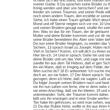
richtete sich auf und stand, und eure Garben um
meiner Garbe. 8 Da sprachen seine Brüder zu ih
König werden und über uns herrschen? und sie
feinder um seines Traumes und seiner Rede will
noch einen andern Traum, den erzählte er seine
Siehe, ich habe einen Traum gehabt: Mich deuch
Mond und elf Sterne neigten sich vor mir. 10 U
und seinen Brüdern gesagt ward, strafte ihn sei
ihm: Was ist das für ein Traum, der dir geträumt 
Mutter und deine Brüder kommen und vor dir nie
seine Brüder beneideten ihn. Aber sein Vater beh
Da nun seine Brüder hingingen, zu weiden das Vi
Sichem, 13 sprach Israel zu Joseph: Hüten nich
Vieh in Sichem? Komm, ich will dich zu ihnen s
Hier bin ich. 14 Und er sprach: Gehe hin und si
deine Brüder und um das Vieh, und sage mir wie
sandte ihn aus dem Tal Hebron, daß er gen Sic
ihn ein Mann, daß er irreging auf dem Felde; der
Wen suchst du? 16 Er antwortete: Ich suche me
doch an, wo sie hüten. 17 Der Mann sprach: Si
gezogen; denn ich hörte, daß sie sagten: Laßt 
Da folgte Joseph seinen Brüdern nach und fand 
sie ihn nun sahen von ferne, ehe er denn nahe
sie einen Anschlag, daß sie ihn töteten, 19 und
untereinander: Seht, der Träumer kommt daher
laßt uns ihn erwürgen und in eine Grube werfen
Tier habe ihn gefressen, so wird man sehen, wa
21 Da das Ruben hörte, wollte er ihn aus ihren 