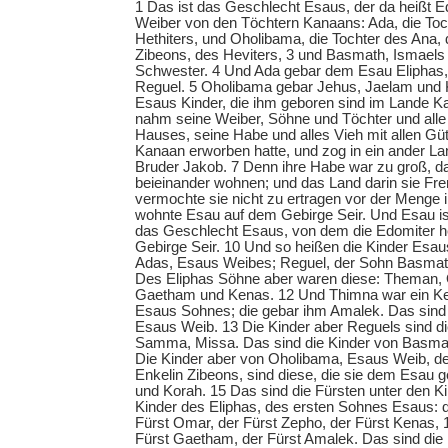
1 Das ist das Geschlecht Esaus, der da heißt
Weiber von den Töchtern Kanaans: Ada, die Toc
Hethiters, und Oholibama, die Tochter des Ana, 
Zibeons, des Heviters, 3 und Basmath, Ismaels 
Schwester. 4 Und Ada gebar dem Esau Eliphas
Reguel. 5 Oholibama gebar Jehus, Jaelam und 
Esaus Kinder, die ihm geboren sind im Lande 
nahm seine Weiber, Söhne und Töchter und alle
Hauses, seine Habe und alles Vieh mit allen Gü
Kanaan erworben hatte, und zog in ein ander L
Bruder Jakob. 7 Denn ihre Habe war zu groß, da
beieinander wohnen; und das Land darin sie Fr
vermochte sie nicht zu ertragen vor der Menge i
wohnte Esau auf dem Gebirge Seir. Und Esau is
das Geschlecht Esaus, von dem die Edomiter 
Gebirge Seir. 10 Und so heißen die Kinder Esau
Adas, Esaus Weibes; Reguel, der Sohn Basmat
Des Eliphas Söhne aber waren diese: Theman,
Gaetham und Kenas. 12 Und Thimna war ein Ke
Esaus Sohnes; die gebar ihm Amalek. Das sind 
Esaus Weib. 13 Die Kinder aber Reguels sind di
Samma, Missa. Das sind die Kinder von Basma
Die Kinder aber von Oholibama, Esaus Weib, de
Enkelin Zibeons, sind diese, die sie dem Esau 
und Korah. 15 Das sind die Fürsten unter den K
Kinder des Eliphas, des ersten Sohnes Esaus: 
Fürst Omar, der Fürst Zepho, der Fürst Kenas, 1
Fürst Gaetham, der Fürst Amalek. Das sind die 