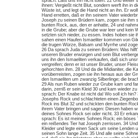
sprach: Laßt uns ihn nicht töten. 22 Und weiter
ihnen: Vergießt nicht Blut, sondern werft ihn in d
Wüste ist, und legt die Hand nicht an ihn. Er woll
Hand erretten, daß er ihn seinem Vater wiederbr
Joseph zu seinen Brüdern kam, zogen sie ihm 
bunten Rock, aus, den er anhatte, 24 und nahme
in die Grube; aber die Grube war leer und kein 
setzten sich nieder, zu essen. Indes hoben sie 
sahen einen Haufen Ismaeliter kommen von Gil
die trugen Würze, Balsam und Myrrhe und zoge
26 Da sprach Juda zu seinen Brüdern: Was hilft'
unseren Bruder erwürgen und sein Blut verberg
uns ihn den Ismaeliten verkaufen, daß sich uns
vergreifen; denn er ist unser Bruder, unser Fleis
gehorchten ihm. 28 Und da die Midianiter, die Ka
vorüberreisten, zogen sie ihn heraus aus der Gr
den Ismaeliten um zwanzig Silberlinge; die brac
29 Als nun Ruben wieder zur Grube kam und fan
darin, zerriß er sein Kleid 30 und kam wieder z
sprach: Der Knabe ist nicht da! Wo soll ich hin
Josephs Rock und schlachteten einen Ziegenbo
Rock ins Blut 32 und schickten den bunten Rock
ihrem Vater bringen und sagen: Diesen haben wi
deines Sohnes Rock sei oder nicht. 33 Er erkan
sprach: Es ist meines Sohnes Rock; ein böses T
ein reißendes Tier hat Joseph zerrissen. 34 Und
Kleider und legte einen Sack um seine Lenden u
seinen Sohn lange Zeit. 35 Und alle seine Söhne