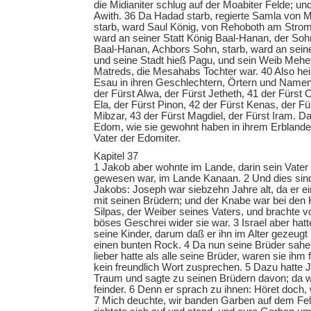
die Midianiter schlug auf der Moabiter Felde; un
Awith. 36 Da Hadad starb, regierte Samla von 
starb, ward Saul König, von Rehoboth am Strom
ward an seiner Statt König Baal-Hanan, der So
Baal-Hanan, Achbors Sohn, starb, ward an seine
und seine Stadt hieß Pagu, und sein Weib Mehet
Matreds, die Mesahabs Tochter war. 40 Also hei
Esau in ihren Geschlechtern, Örtern und Namen
der Fürst Alwa, der Fürst Jetheth, 41 der Fürst 
Ela, der Fürst Pinon, 42 der Fürst Kenas, der F
Mibzar, 43 der Fürst Magdiel, der Fürst Iram. Da
Edom, wie sie gewohnt haben in ihrem Erblande.
Vater der Edomiter.
Kapitel 37
1 Jakob aber wohnte im Lande, darin sein Vater
gewesen war, im Lande Kanaan. 2 Und dies sin
Jakobs: Joseph war siebzehn Jahre alt, da er ei
mit seinen Brüdern; und der Knabe war bei den 
Silpas, der Weiber seines Vaters, und brachte vo
böses Geschrei wider sie war. 3 Israel aber hatte
seine Kinder, darum daß er ihn im Alter gezeugt
einen bunten Rock. 4 Da nun seine Brüder sahen
lieber hatte als alle seine Brüder, waren sie ihm
kein freundlich Wort zusprechen. 5 Dazu hatte 
Traum und sagte zu seinen Brüdern davon; da 
feinder. 6 Denn er sprach zu ihnen: Höret doch,
7 Mich deuchte, wir banden Garben auf dem Fe