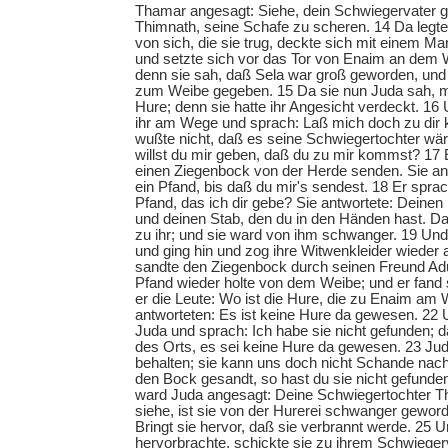
Thamar angesagt: Siehe, dein Schwiegervater g
Thimnath, seine Schafe zu scheren. 14 Da legte
von sich, die sie trug, deckte sich mit einem Man
und setzte sich vor das Tor von Enaim an dem
denn sie sah, daß Sela war groß geworden, und 
zum Weibe gegeben. 15 Da sie nun Juda sah, me
Hure; denn sie hatte ihr Angesicht verdeckt. 16
ihr am Wege und sprach: Laß mich doch zu dir
wußte nicht, daß es seine Schwiegertochter wär
willst du mir geben, daß du zu mir kommst? 17 Er
einen Ziegenbock von der Herde senden. Sie ant
ein Pfand, bis daß du mir's sendest. 18 Er sprach
Pfand, das ich dir gebe? Sie antwortete: Deine
und deinen Stab, den du in den Händen hast. Da
zu ihr; und sie ward von ihm schwanger. 19 Und
und ging hin und zog ihre Witwenkleider wieder 
sandte den Ziegenbock durch seinen Freund Adu
Pfand wieder holte von dem Weibe; und er fand s
er die Leute: Wo ist die Hure, die zu Enaim am
antworteten: Es ist keine Hure da gewesen. 22
Juda und sprach: Ich habe sie nicht gefunden; 
des Orts, es sei keine Hure da gewesen. 23 Ju
behalten; sie kann uns doch nicht Schande nac
den Bock gesandt, so hast du sie nicht gefunde
ward Juda angesagt: Deine Schwiegertochter T
siehe, ist sie von der Hurerei schwanger geword
Bringt sie hervor, daß sie verbrannt werde. 25 
hervorbrachte, schickte sie zu ihrem Schwieger