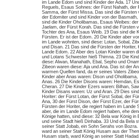
im Lande Edom und sind Kinder der Ada. 17 Und
Reguels, Esaus Sohnes: der Fürst Nahath, der F
Samma, der Fürst Missa. Das sind die Fürsten
der Edomiter und sind Kinder von der Basmath
sind die Kinder Oholibamas, Esaus Weibes: der 
Jaelam, der Fürst Korah. Das sind die Fürsten 
Tochter des Ana, Esaus Weib. 19 Das sind die K
Fürsten. Er ist der Edom. 20 Die Kinder aber von
im Lande wohnten, sind diese: Lotan, Sobal, Zib
und Disan. 21 Das sind die Fürsten der Horiter, 
Lande Edom. 22 Aber des Lotan Kinder waren d
und Lotans Schwester hieß Thimna. 23 Die Kin
diese: Alwan, Manahath, Ebal, Sepho und Onam
Zibeon waren diese: Aja und Ana. Das ist der An
warmen Quellen fand, da er seines Vaters Zibeo
Kinder aber Anas waren: Dison und Oholibama, d
Anas. 26 Die Kinder Disons waren: Hemdan, Es
Cheran. 27 Die Kinder Ezers waren: Bilhan, Sa
Kinder Disans waren: Uz und Aran. 29 Dies sind
Horiter: der Fürst Lotan, der Fürst Sobal, der Fü
Ana, 30 der Fürst Dison, der Fürst Ezer, der Für
Fürsten der Horiter, die regiert haben im Lande 
aber, die im Lande Edom regiert haben, ehe denn
Könige hatten, sind diese: 32 Bela war König in
und seine Stadt hieß Dinhaba. 33 Und da Bela s
seiner Statt Jobab, ein Sohn Serahs von Bozra.
ward an seiner Statt König Husam aus der Them
Husam starb, ward König an seiner Statt Hadad