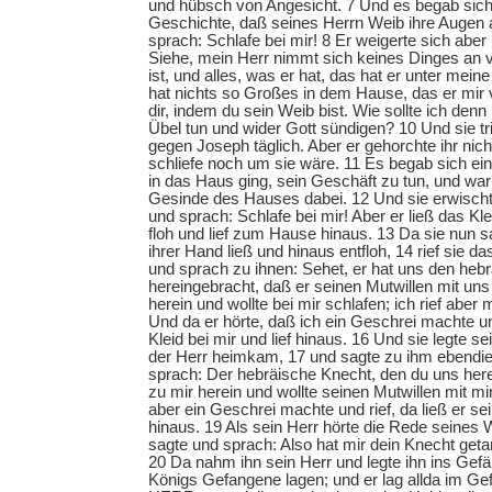
und hübsch von Angesicht. 7 Und es begab sich
Geschichte, daß seines Herrn Weib ihre Augen 
sprach: Schlafe bei mir! 8 Er weigerte sich aber
Siehe, mein Herr nimmt sich keines Dinges an 
ist, und alles, was er hat, das hat er unter mei
hat nichts so Großes in dem Hause, das er mir
dir, indem du sein Weib bist. Wie sollte ich denn
Übel tun und wider Gott sündigen? 10 Und sie t
gegen Joseph täglich. Aber er gehorchte ihr nicht
schliefe noch um sie wäre. 11 Es begab sich e
in das Haus ging, sein Geschäft zu tun, und w
Gesinde des Hauses dabei. 12 Und sie erwischt
und sprach: Schlafe bei mir! Aber er ließ das Kle
floh und lief zum Hause hinaus. 13 Da sie nun sa
ihrer Hand ließ und hinaus entfloh, 14 rief sie 
und sprach zu ihnen: Sehet, er hat uns den he
hereingebracht, daß er seinen Mutwillen mit uns
herein und wollte bei mir schlafen; ich rief aber 
Und da er hörte, daß ich ein Geschrei machte und
Kleid bei mir und lief hinaus. 16 Und sie legte se
der Herr heimkam, 17 und sagte zu ihm ebendi
sprach: Der hebräische Knecht, den du uns her
zu mir herein und wollte seinen Mutwillen mit mir
aber ein Geschrei machte und rief, da ließ er sei
hinaus. 19 Als sein Herr hörte die Rede seines 
sagte und sprach: Also hat mir dein Knecht geta
20 Da nahm ihn sein Herr und legte ihn ins Gefä
Königs Gefangene lagen; und er lag allda im Ge