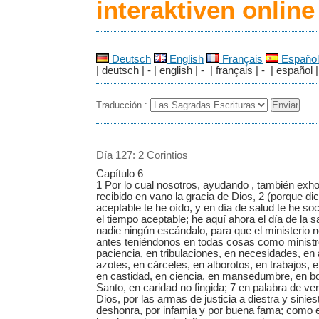
interaktiven onlin
Deutsch
English
Français
Español
| deutsch | - | english | - | français | - | español |
Traducción :
Día 127: 2 Corintios
Capítulo 6
1 Por lo cual nosotros, ayudando , también exh
recibido en vano la gracia de Dios, 2 (porque di
aceptable te he oído, y en día de salud te he so
el tiempo aceptable; he aquí ahora el día de la 
nadie ningún escándalo, para que el ministerio n
antes teniéndonos en todas cosas como minist
paciencia, en tribulaciones, en necesidades, en 
azotes, en cárceles, en alborotos, en trabajos, e
en castidad, en ciencia, en mansedumbre, en bo
Santo, en caridad no fingida; 7 en palabra de ve
Dios, por las armas de justicia a diestra y sinies
deshonra, por infamia y por buena fama; como