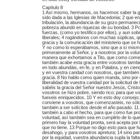
Capítulo 8
1 Así mismo, hermanos, os hacemos saber la g
sido dada a las Iglesias de Macedonia; 2 que e
tribulación, la abundancia de su gozo permaneci
pobreza abundó en riquezas de su bondad. 3 P
fuerzas, (como yo testifico por ellos), y aun sob
liberales; 4 rogándonos con muchas súplicas, q
gracia y la comunicación del ministerio que se h
Y no como lo esperábamos, sino que a sí mism
primeramente al Señor, y a nosotros por la volun
manera que exhortamos a Tito, que como comen
también acabe esta gracia entre vosotros tambi
en todo abundáis, en fe, y en Palabra, y en cienci
y en vuestra caridad con nosotros, que también
gracia. 8 No hablo como quien manda, sino por 
liberalidad de vuestra caridad por la solicitud de
sabéis la gracia del Señor nuestro Jesús, Crist
vosotros se hizo pobre, siendo rico; para que v
fueseis enriquecidos. 10 Y en esto doy consejo;
conviene a vosotros, que comenzasteis, no sólo
también a ser solícitos desde el año pasado. 11
también a cabo el hecho, para que como fue pro
voluntad, así también sea en cumplirlo de lo que
primero hay la voluntad pronta, será acepta por l
que no tiene. 13 Porque no digo esto para que h
desahogo, y para vosotros apretura; 14 sino par
por la equidad, vuestra abundancia supla la falta