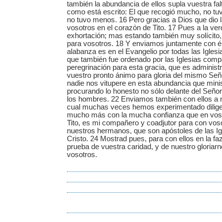
también la abundancia de ellos supla vuestra fal
como está escrito: El que recogió mucho, no tu
no tuvo menos. 16 Pero gracias a Dios que dio l
vosotros en el corazón de Tito. 17 Pues a la verd
exhortación; mas estando también muy solícito, 
para vosotros. 18 Y enviamos juntamente con é
alabanza es en el Evangelio por todas las Iglesia
que también fue ordenado por las Iglesias com
peregrinación para esta gracia, que es administ
vuestro pronto ánimo para gloria del mismo Señ
nadie nos vitupere en esta abundancia que mini
procurando lo honesto no sólo delante del Señor
los hombres. 22 Enviamos también con ellos a 
cual muchas veces hemos experimentado dilige
mucho más con la mucha confianza que en voso
Tito, es mi compañero y coadjutor para con vos
nuestros hermanos, que son apóstoles de las Igle
Cristo. 24 Mostrad pues, para con ellos en la faz
prueba de vuestra caridad, y de nuestro gloriar
vosotros.