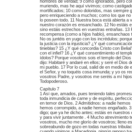
hombres de verdad; 9 como ignorados, pero co
muriendo, mas he aquí vivimos; como castigado
mortificados; 10 como doloridos, mas siempre
pero enriqueciendo a muchos; como los que no
lo poseen todo. 11 Nuestra boca está abierta a v
nuestro corazón es ensanchado. 12 No estáis e
sino estáis estrechos en vuestras entrañas. 13
recompensa (como a hijos hablo), ensanchaos 
No os juntéis en yugo con los incrédulos; porq
la justicia con la injusticia? ¿Y qué comunicación
tinieblas? 15 ¿Y qué concordia Cristo con Belial?
con el infiel? 16 ¿Y qué consentimiento el templ
ídolos? Porque vosotros sois el templo del Dios
dijo: Habitaré y andaré en ellos; y seré el Dios d
mi pueblo. 17 Por lo cual, salid de en medio de e
el Señor, y no toquéis cosa inmunda; y yo os rec
vosotros Padre, y vosotros me seréis a mí hijos 
Todopoderoso.
Capítulo 7
1 Así que, amados, pues teniendo tales promes
toda inmundicia de carne y de espíritu, perfecci
en temor de Dios. 2 Admitidnos: a nadie hemos i
hemos corrompido, a nadie hemos engañado. 3
digo; que ya he dicho antes; estáis en nuestros
y para vivir juntamente . 4 Mucho atrevimiento 
vosotros, mucho me glorío de vosotros; lleno e
sobreabundo de gozo en todas nuestras tribula
cuando vinimos a Macedonia, ningún reposo tuv