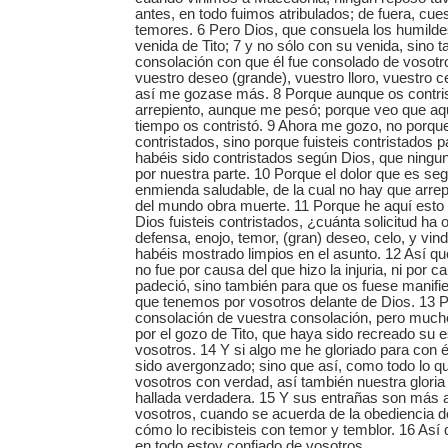
antes, en todo fuimos atribulados; de fuera, cue
temores. 6 Pero Dios, que consuela los humilde
venida de Tito; 7 y no sólo con su venida, sino 
consolación con que él fue consolado de vosot
vuestro deseo (grande), vuestro lloro, vuestro c
así me gozase más. 8 Porque aunque os contrist
arrepiento, aunque me pesó; porque veo que aqu
tiempo os contristó. 9 Ahora me gozo, no porqu
contristados, sino porque fuisteis contristados
habéis sido contristados según Dios, que ningu
por nuestra parte. 10 Porque el dolor que es se
enmienda saludable, de la cual no hay que arrepe
del mundo obra muerte. 11 Porque he aquí est
Dios fuisteis contristados, ¿cuánta solicitud ha
defensa, enojo, temor, (gran) deseo, celo, y vin
habéis mostrado limpios en el asunto. 12 Así qu
no fue por causa del que hizo la injuria, ni por c
padeció, sino también para que os fuese manifie
que tenemos por vosotros delante de Dios. 13 
consolación de vuestra consolación, pero mu
por el gozo de Tito, que haya sido recreado su e
vosotros. 14 Y si algo me he gloriado para con é
sido avergonzado; sino que así, como todo lo 
vosotros con verdad, así también nuestra gloria 
hallada verdadera. 15 Y sus entrañas son más 
vosotros, cuando se acuerda de la obediencia d
cómo lo recibisteis con temor y temblor. 16 As
en todo estoy confiado de vosotros.