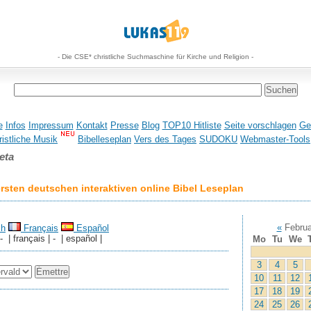
- Die CSE* christliche Suchmaschine für Kirche und Religion -
e
Infos
Impressum
Kontakt
Presse
Blog
TOP10 Hitliste
Seite vorschlagen
Ge
istliche Musik
Bibelleseplan
Vers des Tages
SUDOKU
Webmaster-Tools
eta
sten deutschen interaktiven online Bibel Leseplan
«
Februa
sh
Français
Español
 - | français | - | español |
Mo
Tu
We
3
4
5
10
11
12
17
18
19
24
25
26