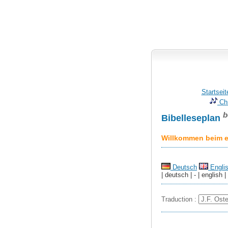
Startseit
Chr
b
Bibelleseplan
Willkommen beim er
Deutsch
Engli
| deutsch | - | english |
Traduction :