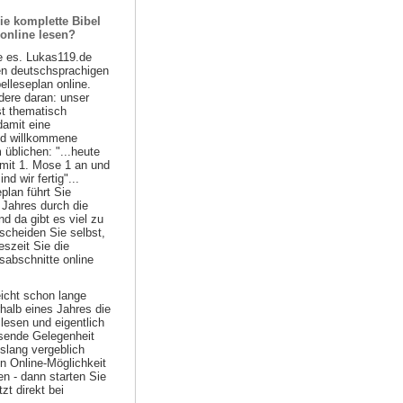
ie komplette Bibel
 online lesen?
e es. Lukas119.de
ten deutschsprachigen
belleseplan online.
ere daran: unser
st thematisch
damit eine
nd willkommene
 üblichen: "...heute
 mit 1. Mose 1 an und
d wir fertig"...
plan führt Sie
 Jahres durch die
nd da gibt es viel zu
scheiden Sie selbst,
szeit Sie die
sabschnitte online
eicht schon lange
halb eines Jahres die
lesen und eigentlich
ssende Gelegenheit
islang vergeblich
n Online-Möglichkeit
n - dann starten Sie
zt direkt bei