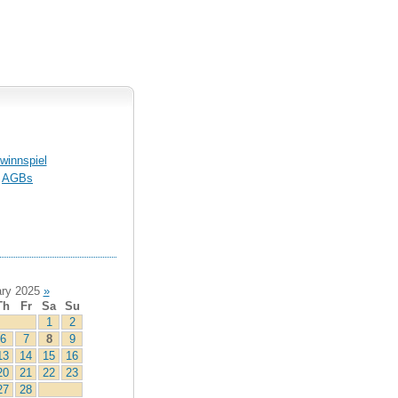
winnspiel
AGBs
ry 2025
»
Th
Fr
Sa
Su
1
2
6
7
8
9
13
14
15
16
20
21
22
23
27
28