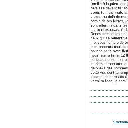
l'oreille à la prière q
paraisse devant ta fac
cœur, tu m'as visité la
va pas au-delà de ma 
parole de tes lèvres, 
sont affermis dans tes
car tu m'exauces, ô Die
Rends admirables tes bo
ceux qui se retirent ve
moi sous l'ombre de te
mes ennemis mortels qu
bouche parle avec fiert
nous jeter à terre. 12 
lionceau qui se tient 
le; délivre mon âme du
délivre-la des hommes
cette vie, dont tu rempl
laissent leurs restes à
verrai ta face; je sera
Startseit