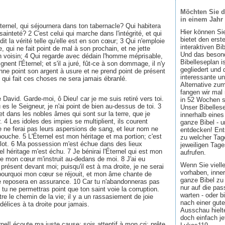
Möchten Sie d
in einem Jahr
rnel, qui séjournera dans ton tabernacle? Qui habitera
Hier können Si
ainteté? 2 C'est celui qui marche dans l'intégrité, et qui
bietet den ers
 dit la vérité telle qu'elle est en son cœur; 3 Qui n'emploie
interaktiven Bi
 qui ne fait point de mal à son prochain, et ne jette
Und das besond
on voisin; 4 Qui regarde avec dédain l'homme méprisable,
Bibelleseplan i
gnent l'Éternel; et s'il a juré, fût-ce à son dommage, il n'y
gegliedert und 
onne point son argent à usure et ne prend point de présent
interessante u
i qui fait ces choses ne sera jamais ébranlé.
Alternative zum
fangen wir mal
 David. Garde-moi, ô Dieu! car je me suis retiré vers toi.
in 52 Wochen sin
Tu es le Seigneur, je n'ai point de bien au-dessus de toi. 3
Unser Bibellese
et dans les nobles âmes qui sont sur la terre, que je
innerhalb eines
. 4 Les idoles des impies se multiplient, ils courent
ganze Bibel - u
je ne ferai pas leurs aspersions de sang, et leur nom ne
entdecken! Ent
ouche. 5 L'Éternel est mon héritage et ma portion; c'est
zu welcher Tage
 lot. 6 Ma possession m'est échue dans des lieux
jeweiligen Tage
el héritage m'est échu. 7 Je bénirai l'Éternel qui est mon
aufrufen.
e mon cœur m'instruit au-dedans de moi. 8 J'ai eu
Wenn Sie viell
présent devant moi; puisqu'il est à ma droite, je ne serai
vorhaben, inner
 pourquoi mon cœur se réjouit, et mon âme chante de
ganze Bibel zu 
e reposera en assurance. 10 Car tu n'abandonneras pas
nur auf die pa
u ne permettras point que ton saint voie la corruption.
warten - oder b
re le chemin de la vie; il y a un rassasiement de joie
nach einer gute
délices à ta droite pour jamais.
Ausschau hielte
doch einfach jet
nel! écoute ma juste cause; sois attentif à mon cri; prête