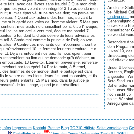
Lukas119.
ue je te fais, avec des lèvres sans fraude! 2 Que mon droit
An dieser Stel
e; que tes yeux voient mon intégrité! 3 Tu as sondé mon
bei Michael Co
 nuit; tu m'as éprouvé, tu ne trouves rien; ma parole ne
reading.com
mi
pensée. 4 Quant aux actions des hommes, suivant la
Genehmigung d
je me suis gardé des voies de l'homme violent. 5 Mes pas
entwickelte Bib
 sentiers, mes pieds ne chancellent point. 6 Je t'invoque,
thematischer G
u! Incline ton oreille vers moi, écoute ma parole! 7
verwendet wer
ntés, ô toi, dont la droite délivre de leurs adversaires
rs toi! 8 Garde-moi comme la prunelle de l'œil; couvre-
Besondere Aner
s ailes, 9 Contre ces méchants qui m'oppriment, contre
dem Programmi
i m'environnent! 10 Ils ferment leur cœur endurci; leur
Lukas119, das 
é. 11 Déjà ils entourent nos pas; ils nous épient pour
Umsetzung dies
Ils ressemblent au lion qui ne demande qu'à déchirer, au
und effektiv real
en embuscade. 13 Lève-toi, Éternel! préviens-le, renverse-
 méchant par ton épée! 14 Par ta main, ô Éternel,
Unser Bibellese
, des hommes de ce monde, dont le partage est dans
Deutsch, Engli
is le ventre de tes biens; leurs fils sont rassasiés, et ils
angeboten. Wir
 leurs petits enfants. 15 Mais moi, dans la justice je
Beta-Stadium u
i rassasié de ton image, quand je me réveillerai.
Daher bitten wi
falls unser Bib
noch nicht voll
sollte. Wir sin
Anregungen da
e
Infos
Impressum
Kontakt
Presse
Blog
TOP10 Hitliste
Seite vorschlagen
Ge
Christliche Musik
Vers des Tages
Webmaster-Tools
SUDOKU