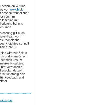
le bedanken wir uns
ley von
www.bible-
t dessen freundlicher
er von ihm
elleseplan mit
liederung bei uns
den kann.
kennung gilt auch
erer-Team von
die technische
es Projektes schnell
isiert hat ;)
plan wird zur Zeit in
sch und Französisch
 befinden uns im
nseres Projektes.
r um Verständnis,
elleseplan derzeit
 funktionsfähig sein
d für Feedback und
nkbar.
winnspiel