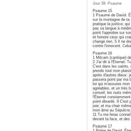
Jour 39: Psaume
Psaume 15
1 Psaume de David. Éte
sur la montagne de ta s
pratique la justice; qui
pas sa langue à médire,
point l'opprobre sur s
et honore ceux qui crai
change rien. 5 Il ne d
contre l'innocent. Celu
Psaume 16
1 Mitcam (cantique) de
2 J'ai dit à l'Éternel: 
C'est dans les saints, 
prends tout mon plaisir
après d'autres dieux: 
passera point par ma b
toi qui m'assures mon
agréables, et un très b
conseil; les nuits mêm
l'Éternel constamment 
point ébranlé. 9 C'est
joie; et ma chair mêm
mon âme au Sépulcre; t
11 Tu me feras connaît
devant ta face, et des 
Psaume 17
1 Prière de David. Éter