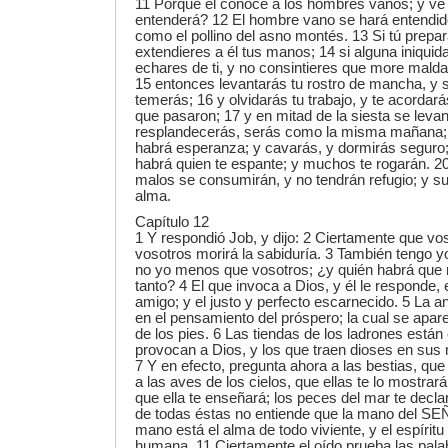
11 Porque él conoce a los hombres vanos; y ve l
entenderá? 12 El hombre vano se hará entendi
como el pollino del asno montés. 13 Si tú prepar
extendieres a él tus manos; 14 si alguna iniquid
echares de ti, y no consintieres que more malda
15 entonces levantarás tu rostro de mancha, y s
temerás; 16 y olvidarás tu trabajo, y te acorda
que pasaron; 17 y en mitad de la siesta se leva
resplandecerás, serás como la misma mañana; 
habrá esperanza; y cavarás, y dormirás seguro;
habrá quien te espante; y muchos te rogarán. 20
malos se consumirán, y no tendrán refugio; y s
alma.
Capítulo 12
1 Y respondió Job, y dijo: 2 Ciertamente que vos
vosotros morirá la sabiduría. 3 También tengo 
no yo menos que vosotros; ¿y quién habrá que 
tanto? 4 El que invoca a Dios, y él le responde,
amigo; y el justo y perfecto escarnecido. 5 La a
en el pensamiento del próspero; la cual se apare
de los pies. 6 Las tiendas de los ladrones están
provocan a Dios, y los que traen dioses en sus
7 Y en efecto, pregunta ahora a las bestias, que
a las aves de los cielos, que ellas te lo mostrarán
que ella te enseñará; los peces del mar te decl
de todas éstas no entiende que la mano del SE
mano está el alma de todo viviente, y el espíritu
humana. 11 Ciertamente el oído prueba las palab