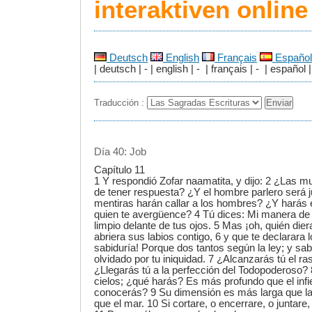
interaktiven onlin
Deutsch
English
Français
Español
| deutsch | - | english | - | français | - | español |
Traducción :
Día 40: Job
Capítulo 11
1 Y respondió Zofar naamatita, y dijo: 2 ¿Las 
de tener respuesta? ¿Y el hombre parlero será j
mentiras harán callar a los hombres? ¿Y harás 
quien te avergüence? 4 Tú dices: Mi manera de v
limpio delante de tus ojos. 5 Mas ¡oh, quién dier
abriera sus labios contigo, 6 y que te declarara 
sabiduría! Porque dos tantos según la ley; y sa
olvidado por tu iniquidad. 7 ¿Alcanzarás tú el ra
¿Llegarás tú a la perfección del Todopoderoso? 
cielos; ¿qué harás? Es más profundo que el inf
conocerás? 9 Su dimensión es más larga que la
que el mar. 10 Si cortare, o encerrare, o juntare