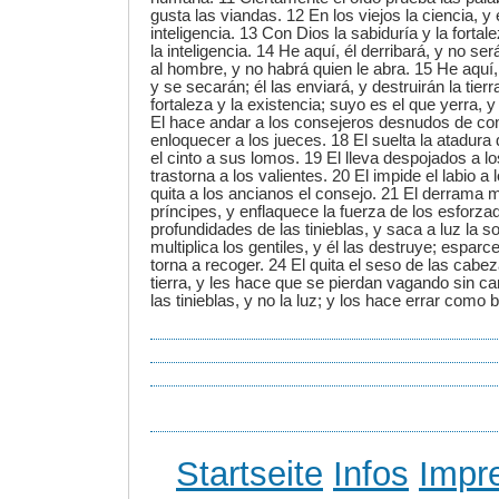
gusta las viandas. 12 En los viejos la ciencia, y 
inteligencia. 13 Con Dios la sabiduría y la fortal
la inteligencia. 14 He aquí, él derribará, y no se
al hombre, y no habrá quien le abra. 15 He aquí,
y se secarán; él las enviará, y destruirán la tierr
fortaleza y la existencia; suyo es el que yerra, y
El hace andar a los consejeros desnudos de co
enloquecer a los jueces. 18 El suelta la atadura d
el cinto a sus lomos. 19 El lleva despojados a lo
trastorna a los valientes. 20 El impide el labio a
quita a los ancianos el consejo. 21 El derrama 
príncipes, y enflaquece la fuerza de los esforza
profundidades de las tinieblas, y saca a luz la 
multiplica los gentiles, y él las destruye; esparce
torna a recoger. 24 El quita el seso de las cabez
tierra, y les hace que se pierdan vagando sin c
las tinieblas, y no la luz; y los hace errar como 
Startseite
Infos
Impr