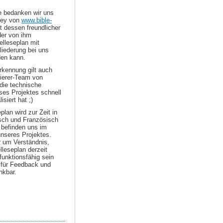
le bedanken wir uns
ley von
www.bible-
t dessen freundlicher
er von ihm
elleseplan mit
liederung bei uns
den kann.
kennung gilt auch
erer-Team von
die technische
es Projektes schnell
isiert hat ;)
plan wird zur Zeit in
sch und Französisch
 befinden uns im
nseres Projektes.
r um Verständnis,
elleseplan derzeit
 funktionsfähig sein
d für Feedback und
nkbar.