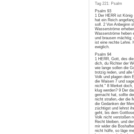
Tag 221: Psalm
Psalm 93
1 Der HERR ist König
hat ein Reich angefang
soll. 2 Von Anbeginn s
Wasserströme erheben 
Wasserströme heben e
und brausen mächtig; 
ist eine rechte Lehre.
ewiglich.
Psalm 94
1 HERR, Gott, des die 
dich, du Richter der W
wie lange sollen die G
trotzig reden, und all
Volk und plagen dein 
die Waisen 7 und sage
nicht." 8 Merket doch,
klug werden? 9 Der das
gemacht hat, sollte de
nicht strafen,-der di
die Gedanken der Mens
züchtigst und lehrst i
geht, bis dem Gottlos
Volk nicht verstoßen 
Recht bleiben, und de
mir wider die Boshafte
nicht hülfe, so läge me