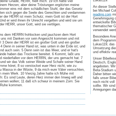
Lukas119.
 deine Gnade, HERR, hielt mich. 19 Ich hatte viel
nem Herzen; aber deine Tröstungen ergötzten meine
An dieser Stel
 nimmer eins mit dem schädlichen Stuhl, der das Gesetz
bei Michael Co
üsten sich gegen die Seele des Gerechten und verdammen
reading.com
mi
er der HERR ist mein Schutz; mein Gott ist der Hort
Genehmigung d
Und er wird ihnen ihr Unrecht vergelten und wird sie um
entwickelte Bib
 der HERR, unser Gott, wird sie vertilgen.
thematischer G
verwendet wer
uns dem HERRN frohlocken und jauchzen dem Hort
Besondere Aner
t uns mit Danken vor sein Angesicht kommen und mit
dem Programmi
 3 Denn der HERR ist ein großer Gott und ein großer
Lukas119, das 
 4 Denn in seiner Hand ist, was unten in der Erde ist; und
Umsetzung dies
nd auch sein. 5 Denn sein ist das Meer, und er hat's
und effektiv real
nde haben das Trockene bereitet. 6 Kommt, laßt uns
d niederfallen vor dem HERRN, der uns gemacht hat. 7
Unser Bibellese
t und wir das Volk seiner Weide und Schafe seiner Hand.
Deutsch, Engli
imme höret, 8 so verstocket euer Herz nicht, wie zu
angeboten. Wir
u Massa in der Wüste, 9 da mich eure Väter versuchten,
Beta-Stadium u
n mein Werk. 10 Vierzig Jahre hatte ich Mühe mit
Daher bitten wi
h: Es sind Leute, deren Herz immer den Irrweg will und
falls unser Bib
lernen wollen; 11 daß ich schwur in meinem Zorn: Sie
noch nicht voll
er Ruhe kommen.
sollte. Wir sin
Anregungen da