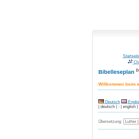
Startseit
Chr
b
Bibelleseplan
Willkommen beim er
Deutsch
Engli
| deutsch | - | english |
Übersetzung: