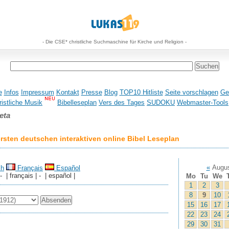
- Die CSE* christliche Suchmaschine für Kirche und Religion -
e
Infos
Impressum
Kontakt
Presse
Blog
TOP10 Hitliste
Seite vorschlagen
Ge
istliche Musik
Bibelleseplan
Vers des Tages
SUDOKU
Webmaster-Tools
eta
sten deutschen interaktiven online Bibel Leseplan
«
Augus
sh
Français
Español
 - | français | - | español |
Mo
Tu
We
1
2
3
8
9
10
15
16
17
22
23
24
29
30
31