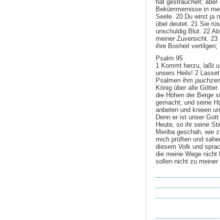
hat gestrauchelt; aber
Bekümmernisse in mei
Seele. 20 Du wirst ja
übel deutet. 21 Sie r
unschuldig Blut. 22 Ab
meiner Zuversicht. 23 
ihre Bosheit vertilgen;
Psalm 95
1 Kommt herzu, laßt 
unsers Heils! 2 Lasse
Psalmen ihm jauchzen!
König über alle Götter.
die Höhen der Berge si
gemacht; und seine Hä
anbeten und knieen un
Denn er ist unser Got
Heute, so ihr seine St
Meriba geschah, wie z
mich prüften und sahe
diesem Volk und sprac
die meine Wege nicht 
sollen nicht zu mein