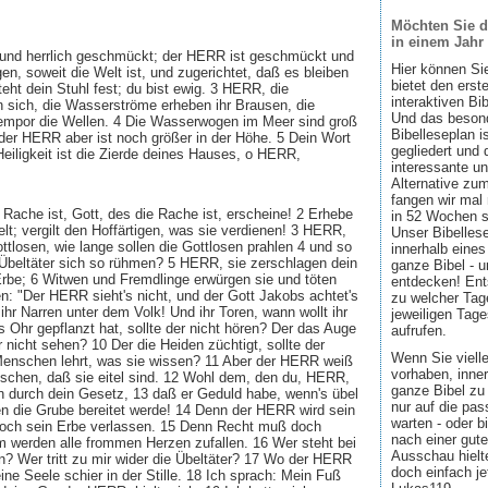
Möchten Sie d
in einem Jahr
 und herrlich geschmückt; der HERR ist geschmückt und
Hier können Si
en, soweit die Welt ist, und zugerichtet, daß es bleiben
bietet den ers
teht dein Stuhl fest; du bist ewig. 3 HERR, die
interaktiven Bi
sich, die Wasserströme erheben ihr Brausen, die
Und das besond
mpor die Wellen. 4 Die Wasserwogen im Meer sind groß
Bibelleseplan i
der HERR aber ist noch größer in der Höhe. 5 Dein Wort
gegliedert und 
 Heiligkeit ist die Zierde deines Hauses, o HERR,
interessante u
Alternative zum
fangen wir mal
Rache ist, Gott, des die Rache ist, erscheine! 2 Erhebe
in 52 Wochen sin
elt; vergilt den Hoffärtigen, was sie verdienen! 3 HERR,
Unser Bibellese
ottlosen, wie lange sollen die Gottlosen prahlen 4 und so
innerhalb eines
e Übeltäter sich so rühmen? 5 HERR, sie zerschlagen dein
ganze Bibel - u
Erbe; 6 Witwen und Fremdlinge erwürgen sie und töten
entdecken! Ent
n: "Der HERR sieht's nicht, und der Gott Jakobs achtet's
zu welcher Tage
 ihr Narren unter dem Volk! Und ihr Toren, wann wollt ihr
jeweiligen Tage
 Ohr gepflanzt hat, sollte der nicht hören? Der das Auge
aufrufen.
r nicht sehen? 10 Der die Heiden züchtigt, sollte der
Wenn Sie viell
e Menschen lehrt, was sie wissen? 11 Aber der HERR weiß
vorhaben, inner
chen, daß sie eitel sind. 12 Wohl dem, den du, HERR,
ganze Bibel zu 
hn durch dein Gesetz, 13 daß er Geduld habe, wenn's übel
nur auf die pa
en die Grube bereitet werde! 14 Denn der HERR wird sein
warten - oder b
noch sein Erbe verlassen. 15 Denn Recht muß doch
nach einer gute
m werden alle frommen Herzen zufallen. 16 Wer steht bei
Ausschau hielte
n? Wer tritt zu mir wider die Übeltäter? 17 Wo der HERR
doch einfach jet
ine Seele schier in der Stille. 18 Ich sprach: Mein Fuß