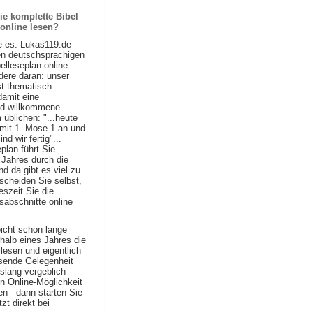
ie komplette Bibel
 online lesen?
e es. Lukas119.de
ten deutschsprachigen
belleseplan online.
ere daran: unser
st thematisch
damit eine
nd willkommene
 üblichen: "...heute
 mit 1. Mose 1 an und
d wir fertig"...
plan führt Sie
 Jahres durch die
nd da gibt es viel zu
scheiden Sie selbst,
szeit Sie die
sabschnitte online
eicht schon lange
halb eines Jahres die
lesen und eigentlich
ssende Gelegenheit
islang vergeblich
n Online-Möglichkeit
n - dann starten Sie
zt direkt bei