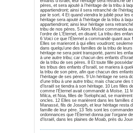
enfants d'Israël, leur héritage sera retranché de 
pères, et sera ajouté à l'héritage de la tribu à laq
appartiendront; ainsi il sera retranché de l'hérit
par le sort. 4 Et quand viendra le jubilé pour les e
héritage sera ajouté à l'héritage de la tribu à laqu
appartiendront; ainsi leur héritage sera retranché
tribu de nos pères. 5 Alors Moïse commanda aux
l'ordre de L'Éternel, en disant: La tribu des enfa
6 Voici ce que l'Éternel a commandé quant aux f
Elles se marieront à qui elles voudront; seuleme
dans quelqu'une des familles de la tribu de leurs
héritage ne sera point transporté, parmi les enfan
à une autre tribu; car chacun des enfants d'Israël
de la tribu de ses pères. 8 Et toute fille possédan
les tribus des enfants d'Israël, se mariera à que
la tribu de son père, afin que chacun des enfant
l'héritage de ses pères. 9 Un héritage ne sera d
d'une tribu à une autre tribu; mais chacune des 
d'Israël se tiendra à son héritage. 10 Les filles 
comme l'Éternel avait commandé à Moïse. 11 Ma
Milca, et Noa, filles de Tselophcad, se marièrent 
oncles. 12 Elles se marièrent dans les familles 
Manassé, fils de Joseph, et leur héritage resta da
famille de leur père. 13 Tels sont les commande
ordonnances que l'Éternel donna par l'organe d
d'Israël, dans les plaines de Moab, près du Jour