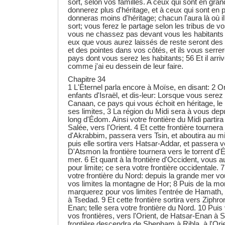
sort, selon vos familles. A ceux qui sont en gr
donnerez plus d'héritage, et à ceux qui sont en p
donneras moins d'héritage; chacun l'aura là où il
sort; vous ferez le partage selon les tribus de v
vous ne chassez pas devant vous les habitants 
eux que vous aurez laissés de reste seront de
et des pointes dans vos côtés, et ils vous serre
pays dont vous serez les habitants; 56 Et il arriv
comme j'ai eu dessein de leur faire.
Chapitre 34
1 L'Éternel parla encore à Moïse, en disant: 2 
enfants d'Israël, et dis-leur: Lorsque vous sere
Canaan, ce pays qui vous échoit en héritage, l
ses limites, 3 La région du Midi sera à vous depu
long d'Édom. Ainsi votre frontière du Midi partir
Salée, vers l'Orient. 4 Et cette frontière tourner
d'Akrabbim, passera vers Tsin, et aboutira au 
puis elle sortira vers Hatsar-Addar, et passera 
D'Atsmon la frontière tournera vers le torrent d'É
mer. 6 Et quant à la frontière d'Occident, vous 
pour limite; ce sera votre frontière occidentale. 7
votre frontière du Nord: depuis la grande mer 
vos limites la montagne de Hor; 8 Puis de la m
marquerez pour vos limites l'entrée de Hamath, et
à Tsedad. 9 Et cette frontière sortira vers Ziphro
Enan; telle sera votre frontière du Nord. 10 Pui
vos frontières, vers l'Orient, de Hatsar-Enan à 
frontière descendra de Shepham à Ribla, à l'Orie