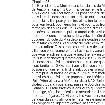
Chapitre 35
1 L'Éternel parla à Moïse, dans les plaines de 
de Jérico, en disant: 2 Commande aux enfants d'
aux Lévites, sur l'héritage qu'ils posséderont, des
vous leur donnerez aussi un territoire tout autour 
auront les villes pour y habiter; et les territoires
pour leur bétail, pour leurs biens et pour tous l
territoires des villes que vous donnerez aux Lévi
coudées tout autour, depuis la muraille de la vil
mesurerez donc, en dehors de la ville, du côté de
coudées, du côté du Midi deux mille coudées, du
deux mille coudées, et du côté du Nord deux mill
sera au milieu. Tels seront les territoires de leur
villes que vous donnerez aux Lévites, il y aura le
que vous établirez afin que le meurtrier s'y enfuie
vous leur donnerez quarante-deux villes. 7 Toute
donnerez aux Lévites, seront au nombre de quara
leurs territoires. 8 Or, quant aux villes que vous
possession des enfants d'Israël, vous en prendr
auront plus, et moins de ceux qui en auront mo
ses villes aux Lévites, en proportion de l'héritag
Puis l'Éternel parla à Moïse, en disant: 10 Parle 
dis-leur: Quand vous aurez passé le Jourdain p
Canaan, 11 Établissez-vous des villes qui soient
de refuge, où puisse s'enfuir le meurtrier, qui au
mort par mégarde. 12 Et ces villes vous serviron
vengeur du sang, afin que le meurtrier ne meure p
ait comparu en jugement devant l'assemblée. 13 