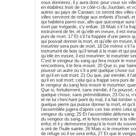
vous donnerez, il y aura donc pour vous six vill
en établirez trois de ce côté-ci du Jourdain, et vo
autres au pays de Canaan; ce seront des villes 
villes serviront de refuge aux enfants d'Israël, et 
qui habitera parmi eux, afin que quiconque aura
mort par mégarde, s'y enfuie. 16 Mais s'il l'a fr
instrument de fer, et qu'elle en meure, il est meur
puni de mort. 17 Et s'il l'a frappée d'une pierre qu'
qui pouvait donner la mort, et qu'elle en meure, il
meurtrier sera puni de mort. 18 De même s'il l'a
instrument de bois qu'il tenait à la main et qui po
qu'elle en meure, il est meurtrier; le meurtrier s
C'est le vengeur du sang qui fera mourir le meurtr
rencontrera, il le fera mourir. 20 Que si, par ha
poussé un autre ou s'il a jeté quelque chose sur 
et qu'il en soit mort; 21 Ou que, par inimitié, il l'
qu'il en soit mort; celui qui a frappé sera puni de 
le vengeur du sang fera mourir le meurtrier, quan
Que si, fortuitement, sans inimitié, il l'a poussé, o
quelque chose, sans préméditation, 23 Ou si, n'
et ne lui cherchant point du mal, il a fait tomber s
quelque pierre qui puisse donner la mort, et qu'i
l'assemblée jugera d'après ces lois entre celui qu
vengeur du sang; 25 Et l'assemblée délivrera le 
du vengeur du sang, et le fera retourner à la ville 
enfui; et il y demeurera jusqu'à la mort du souve
a oint de l'huile sainte. 26 Mais si le meurtrier sor
de refuge où il se sera enfui, 27 Et que le venge