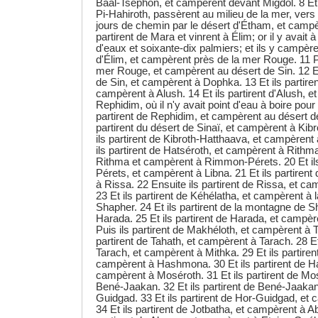
Baal-Tsephon, et campèrent devant Migdol. 8 Et i
Pi-Hahiroth, passèrent au milieu de la mer, vers l
jours de chemin par le désert d'Étham, et campè
partirent de Mara et vinrent à Élim; or il y avait
d'eaux et soixante-dix palmiers; et ils y campèren
d'Élim, et campèrent près de la mer Rouge. 11 Pui
mer Rouge, et campèrent au désert de Sin. 12 Et 
de Sin, et campèrent à Dophka. 13 Et ils partire
campèrent à Alush. 14 Et ils partirent d'Alush, 
Rephidim, où il n'y avait point d'eau à boire pour 
partirent de Rephidim, et campèrent au désert de
partirent du désert de Sinaï, et campèrent à Kib
ils partirent de Kibroth-Hatthaava, et campèrent
ils partirent de Hatséroth, et campèrent à Rithma.
Rithma et campèrent à Rimmon-Pérets. 20 Et il
Pérets, et campèrent à Libna. 21 Et ils partirent
à Rissa. 22 Ensuite ils partirent de Rissa, et c
23 Et ils partirent de Kéhélatha, et campèrent à
Shapher. 24 Et ils partirent de la montagne de 
Harada. 25 Et ils partirent de Harada, et campè
Puis ils partirent de Makhéloth, et campèrent à T
partirent de Tahath, et campèrent à Tarach. 28 Et 
Tarach, et campèrent à Mithka. 29 Et ils partiren
campèrent à Hashmona. 30 Et ils partirent de 
campèrent à Moséroth. 31 Et ils partirent de Mo
Bené-Jaakan. 32 Et ils partirent de Bené-Jaaka
Guidgad. 33 Et ils partirent de Hor-Guidgad, et
34 Et ils partirent de Jotbatha, et campèrent à Ab