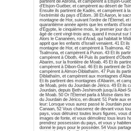
partirent de Abrona, et campèrent à Etsjon-Guéber
d'Etsjon-Guéber, et campèrent au désert de Tsin
Ensuite ils partirent de Kadès, et campèrent à l
l'extrémité du pays d'Édom. 38 Et Aaron, le sacri
montagne de Hor, suivant l'ordre de l'Éternel, et 
quarantième année après que les enfants d'Israë
d'Égypte, le cinquième mois, le premier jour du 
âgé de cent vingt-trois ans, quand il mourut sur
Alors le Cananéen, roi d'Arad, qui habitait le M
apprit que les enfants d'Israël venaient. 41 Et ils 
montagne de Hor, et campèrent à Tsalmona. 42 Et
Tsalmona, et campèrent à Punon. 43 Et ils parti
campèrent à Oboth. 44 Puis ils partirent d'Oboth,
Abarim, sur la frontière de Moab. 45 Et ils partire
campèrent à Dibon-Gad. 46 Et ils partirent de D
campèrent à Almon-Diblathaïm. 47 Puis ils parti
Diblathaïm, et campèrent aux montagnes d'Aba
Et ils partirent des montagnes d'Abarim, et cam
de Moab, près du Jourdain de Jérico. 49 Et ils 
Jourdain, depuis Beth-Jeshimoth jusqu'à Abel-Si
de Moab. 50 Or l'Éternel parla à Moïse dans les
du Jourdain de Jérico, en disant: 51 Parle aux enf
leur: Lorsque vous aurez passé le Jourdain pour
Canaan, 52 Vous chasserez de devant vous tous
pays, vous détruirez toutes leurs figures, vous d
images de fonte, et vous démolirez tous leurs ha
prendrez possession du pays, et vous y habitere
donné le pays pour le posséder. 54 Vous partage