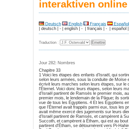
interaktiven onlin
Deutsch
English
Français
Español
| deutsch | - | english | - | français | - | español |
Traduction :
Jour 282: Nombres
Chapitre 33
1 Voici les étapes des enfants d'Israël, qui sorti
selon leurs armées, sous la conduite de Moïse 
écrivit leurs marches selon leurs étapes, sur 
l'Éternel. Voici donc leurs étapes, selon leurs 
d'Israël partirent de Ramsès le premier mois, a
premier mois, le lendemain de la Pâque; ils sorti
vue de tous les Égyptiens. 4 Et les Égyptiens e
que l'Éternel avait frappés parmi eux, tous les p
avait même exercé des jugements sur leurs dieu
d'Israël partirent de Ramsès, et campèrent à Suc
Succoth, et campèrent à Étham, qui est au bout d
partirent d'Étham, se détournèrent vers Pi-Hahir