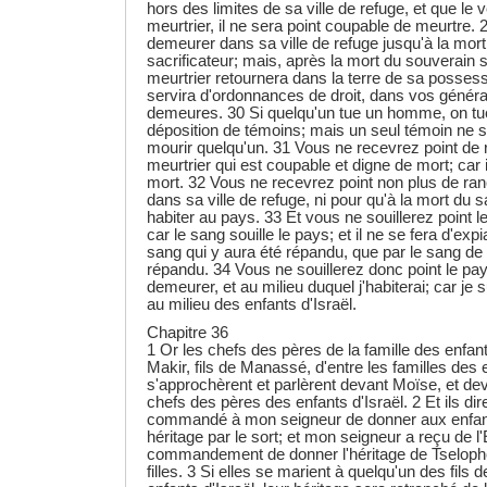
hors des limites de sa ville de refuge, et que le
meurtrier, il ne sera point coupable de meurtre. 2
demeurer dans sa ville de refuge jusqu'à la mor
sacrificateur; mais, après la mort du souverain sa
meurtrier retournera dans la terre de sa possess
servira d'ordonnances de droit, dans vos généra
demeures. 30 Si quelqu'un tue un homme, on tuer
déposition de témoins; mais un seul témoin ne su
mourir quelqu'un. 31 Vous ne recevrez point de 
meurtrier qui est coupable et digne de mort; car i
mort. 32 Vous ne recevrez point non plus de ranç
dans sa ville de refuge, ni pour qu'à la mort du sa
habiter au pays. 33 Et vous ne souillerez point 
car le sang souille le pays; et il ne se fera d'exp
sang qui y aura été répandu, que par le sang de c
répandu. 34 Vous ne souillerez donc point le pa
demeurer, et au milieu duquel j'habiterai; car je s
au milieu des enfants d'Israël.
Chapitre 36
1 Or les chefs des pères de la famille des enfant
Makir, fils de Manassé, d'entre les familles des
s'approchèrent et parlèrent devant Moïse, et dev
chefs des pères des enfants d'Israël. 2 Et ils dire
commandé à mon seigneur de donner aux enfants
héritage par le sort; et mon seigneur a reçu de l'
commandement de donner l'héritage de Tselophca
filles. 3 Si elles se marient à quelqu'un des fils 