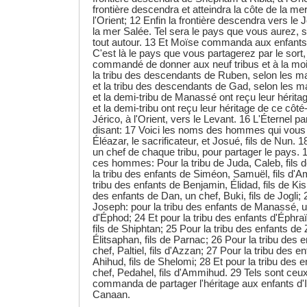
frontière descendra et atteindra la côte de la me
l'Orient; 12 Enfin la frontière descendra vers le J
la mer Salée. Tel sera le pays que vous aurez, s
tout autour. 13 Et Moïse commanda aux enfants d'
C'est là le pays que vous partagerez par le sort, 
commandé de donner aux neuf tribus et à la moit
la tribu des descendants de Ruben, selon les m
et la tribu des descendants de Gad, selon les m
et la demi-tribu de Manassé ont reçu leur hérita
et la demi-tribu ont reçu leur héritage de ce côté
Jérico, à l'Orient, vers le Levant. 16 L'Éternel 
disant: 17 Voici les noms des hommes qui vous 
Éléazar, le sacrificateur, et Josué, fils de Nun.
un chef de chaque tribu, pour partager le pays. 
ces hommes: Pour la tribu de Juda, Caleb, fils
la tribu des enfants de Siméon, Samuël, fils d'
tribu des enfants de Benjamin, Élidad, fils de Kis
des enfants de Dan, un chef, Buki, fils de Jogli;
Joseph: pour la tribu des enfants de Manassé, un
d'Éphod; 24 Et pour la tribu des enfants d'Éphr
fils de Shiphtan; 25 Pour la tribu des enfants de
Élitsaphan, fils de Parnac; 26 Pour la tribu des e
chef, Paltiel, fils d'Azzan; 27 Pour la tribu des e
Ahihud, fils de Shelomi; 28 Et pour la tribu des 
chef, Pedahel, fils d'Ammihud. 29 Tels sont ceux
commanda de partager l'héritage aux enfants d'I
Canaan.