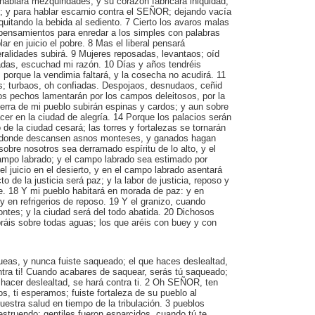
hablará mezquindades, y su corazón fabricará iniquidad,
d; y para hablar escarnio contra el SEÑOR; dejando vacía
quitando la bebida al sediento. 7 Cierto los avaros malas
pensamientos para enredar a los simples con palabras
ar en juicio el pobre. 8 Mas el liberal pensará
beralidades subirá. 9 Mujeres reposadas, levantaos; oíd
adas, escuchad mi razón. 10 Días y años tendréis
 porque la vendimia faltará, y la cosecha no acudirá. 11
; turbaos, oh confiadas. Despojaos, desnudaos, ceñid
os pechos lamentarán por los campos deleitosos, por la
 tierra de mi pueblo subirán espinas y cardos; y aun sobre
cer en la ciudad de alegría. 14 Porque los palacios serán
 de la ciudad cesará; las torres y fortalezas se tornarán
 donde descansen asnos monteses, y ganados hagan
obre nosotros sea derramado espíritu de lo alto, y el
campo labrado; y el campo labrado sea estimado por
el juicio en el desierto, y en el campo labrado asentará
cto de la justicia será paz; y la labor de justicia, reposo y
e. 18 Y mi pueblo habitará en morada de paz: y en
y en refrigerios de reposo. 19 Y el granizo, cuando
ntes; y la ciudad será del todo abatida. 20 Dichosos
ráis sobre todas aguas; los que aréis con buey y con
queas, y nunca fuiste saqueado; el que haces deslealtad,
ntra ti! Cuando acabares de saquear, serás tú saqueado;
hacer deslealtad, se hará contra ti. 2 Oh SEÑOR, ten
os, ti esperamos; fuiste fortaleza de su pueblo al
nuestra salud en tiempo de la tribulación. 3 pueblos
estruendo; gentiles fueron esparcidos, cuando tú te