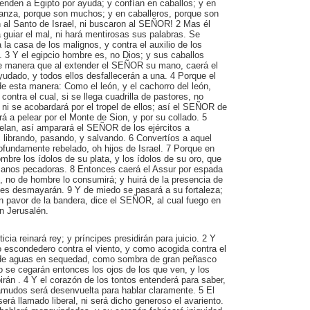
enden a Egipto por ayuda; y confían en caballos; y en
anza, porque son muchos; y en caballeros, porque son
n al Santo de Israel, ni buscaron al SEÑOR! 2 Mas él
 guiar el mal, ni hará mentirosas sus palabras. Se
 la casa de los malignos, y contra el auxilio de los
. 3 Y el egipcio hombre es, no Dios; y sus caballos
 de manera que al extender el SEÑOR su mano, caerá el
yudado, y todos ellos desfallecerán a una. 4 Porque el
 esta manera: Como el león, y el cachorro del león,
ontra el cual, si se llega cuadrilla de pastores, no
ni se acobardará por el tropel de ellos; así el SEÑOR de
rá a pelear por el Monte de Sion, y por su collado. 5
lan, así amparará el SEÑOR de los ejércitos a
 librando, pasando, y salvando. 6 Convertíos a aquel
ofundamente rebelado, oh hijos de Israel. 7 Porque en
ombre los ídolos de su plata, y los ídolos de su oro, que
manos pecadoras. 8 Entonces caerá el Assur por espada
o, no de hombre lo consumirá; y huirá de la presencia de
nes desmayarán. 9 Y de miedo se pasará a su fortaleza;
n pavor de la bandera, dice el SEÑOR, al cual fuego en
en Jerusalén.
icia reinará rey; y príncipes presidirán para juicio. 2 Y
 escondedero contra el viento, y como acogida contra el
s de aguas en sequedad, como sombra de gran peñasco
No se cegarán entonces los ojos de los que ven, y los
irán . 4 Y el corazón de los tontos entenderá para saber,
tamudos será desenvuelta para hablar claramente. 5 El
á llamado liberal, ni será dicho generoso el avariento.