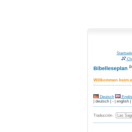
Startseit
Chr
b
Bibelleseplan
Willkommen beim er
Deutsch
Engli
| deutsch | - | english |
Traducción :