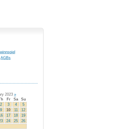
winnspiel
AGBs
ry 2023
»
Th
Fr
Sa
Su
2
3
4
5
9
10
11
12
16
17
18
19
23
24
25
26