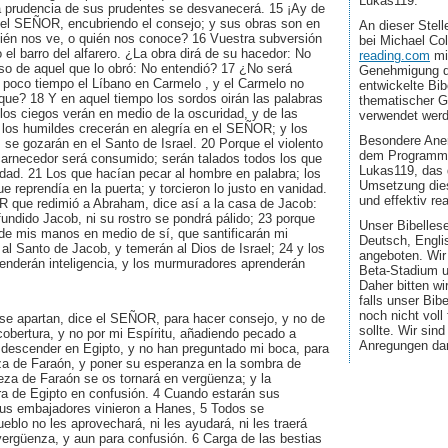
Lukas119.
la prudencia de sus prudentes se desvanecerá. 15 ¡Ay de
el SEÑOR, encubriendo el consejo; y sus obras son en
An dieser Stel
Quién nos ve, o quién nos conoce? 16 Vuestra subversión
bei Michael Co
el barro del alfarero. ¿La obra dirá de su hacedor: No
reading.com
mi
aso de aquel que lo obró: No entendió? 17 ¿No será
Genehmigung d
 poco tiempo el Líbano en Carmelo , y el Carmelo no
entwickelte Bib
que? 18 Y en aquel tiempo los sordos oirán las palabras
thematischer G
e los ciegos verán en medio de la oscuridad, y de las
verwendet wer
 los humildes crecerán en alegría en el SEÑOR; y los
Besondere Aner
se gozarán en el Santo de Israel. 20 Porque el violento
dem Programmi
carnecedor será consumido; serán talados todos los que
Lukas119, das 
dad. 21 Los que hacían pecar al hombre en palabra; los
Umsetzung dies
e reprendía en la puerta; y torcieron lo justo en vanidad.
und effektiv real
R que redimió a Abraham, dice así a la casa de Jacob:
undido Jacob, ni su rostro se pondrá pálido; 23 porque
Unser Bibellese
 de mis manos en medio de sí, que santificarán mi
Deutsch, Engli
 al Santo de Jacob, y temerán al Dios de Israel; 24 y los
angeboten. Wir
renderán inteligencia, y los murmuradores aprenderán
Beta-Stadium u
Daher bitten wi
falls unser Bib
noch nicht voll
 se apartan, dice el SEÑOR, para hacer consejo, y no de
sollte. Wir sin
cobertura, y no por mi Espíritu, añadiendo pecado a
Anregungen da
 descender en Egipto, y no han preguntado mi boca, para
erza de Faraón, y poner su esperanza en la sombra de
leza de Faraón se os tornará en vergüenza; y la
a de Egipto en confusión. 4 Cuando estarán sus
sus embajadores vinieron a Hanes, 5 Todos se
eblo no les aprovechará, ni les ayudará, ni les traerá
vergüenza, y aun para confusión. 6 Carga de las bestias