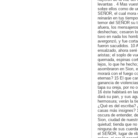
levantas . 4 Mas vues
sobre ellos como de un
SEÑOR, el cual mora en 
reinarán en tus tiempos
temor del SEÑOR su t
afuera, los mensajero
deshechas; cesaron los
tuvo en nada los hombr
avergonzó, y fue cort
fueron sacudidos. 10 
ensalzado, ahora seré 
aristas; el soplo de v
quemada, espinas cort
lejos, lo que he hech
asombraron en Sion, e
morará con el fuego c
eternas? 15 El que cami
ganancia de violencia
tapa su oreja, por no o
16 éste habitará en la
dará su pan, y sus agu
hermosura; verán la ti
¿Qué es del escriba? 
casas más insignes? 1
oscura de entender, d
Sion, ciudad de nuest
quietud; tienda que no
ninguna de sus cuerdas
el SEÑOR, lugar de ri