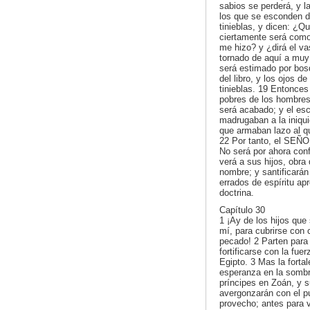
sabios se perderá, y 
los que se esconden d
tinieblas, y dicen: ¿
ciertamente será como 
me hizo? y ¿dirá el v
tornado de aquí a muy
será estimado por bos
del libro, y los ojos d
tinieblas. 19 Entonces
pobres de los hombres 
será acabado; y el es
madrugaban a la iniqui
que armaban lazo al qu
22 Por tanto, el SEÑO
No será por ahora conf
verá a sus hijos, obra
nombre; y santificarán
errados de espíritu ap
doctrina.
Capítulo 30
1 ¡Ay de los hijos que
mí, para cubrirse con 
pecado! 2 Parten para
fortificarse con la fu
Egipto. 3 Mas la forta
esperanza en la sombr
príncipes en Zoán, y 
avergonzarán con el pu
provecho; antes para 