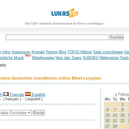
- Die CSE* christliche Suchmaschine für Kirche und Religion -
e
Infos
Impressum
Kontakt
Presse
Blog
TOP10 Hitliste
Seite vorschlagen
Ge
istliche Musik
Bibelleseplan
Vers des Tages
SUDOKU
Webmaster-Tools
eta
sten deutschen interaktiven online Bibel Leseplan
«
Februa
sh
Français
Español
 - | français | - | español |
Mo
Tu
We
1
6
7
8
13
14
15
20
21
22
27
28