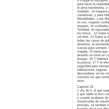
6 Porque el mezquino 
para hacer la impieda
el alma hambrienta, y 
medidas ; él maquina 
cautelosas; y para habl
liberalidades; y por li
mi voz; mujeres confi
espanto, oh confiadas;
Temblad, oh reposadas
los lomos . 12 Sobre l
vid fértil. 13 Sobre la
todas las casas de pla
desiertos, el estruendo
cuevas para siempre,
majada, 15 hasta que s
desierto se torne en 
bosque. 16 Y habitará 
la justicia. 17 Y el efe
seguridad para siempr
habitaciones seguras, 
descendiere, en los mo
vosotros los que semb
asno.
Capítulo 33
1 ¡Ay de ti, el que sa
y que nadie la hizo co
y cuando acabares de 
misericordia de nosotr
principio, sé también 
huyeron de la voz del 