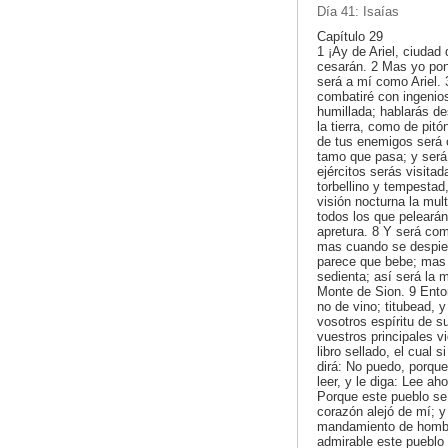
Día 41: Isaías
Capítulo 29
1 ¡Ay de Ariel, ciudad
cesarán. 2 Mas yo pond
será a mí como Ariel. 
combatiré con ingenios
humillada; hablarás des
la tierra, como de pitó
de tus enemigos será 
tamo que pasa; y ser
ejércitos serás visita
torbellino y tempesta
visión nocturna la mult
todos los que pelearán
apretura. 8 Y será co
mas cuando se despier
parece que bebe; mas 
sedienta; así será la m
Monte de Sion. 9 Ento
no de vino; titubead,
vosotros espíritu de s
vuestros principales v
libro sellado, el cual s
dirá: No puedo, porque 
leer, y le diga: Lee ah
Porque este pueblo se
corazón alejó de mí; 
mandamiento de hombre
admirable este pueblo