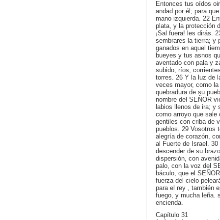
Entonces tus oídos oir
andad por él; para que
mano izquierda. 22 Ent
plata, y la protección
¡Sal fuera! les dirás.
sembrares la tierra; y p
ganados en aquel tie
bueyes y tus asnos que
aventado con pala y za
subido, ríos, corrient
torres. 26 Y la luz de 
veces mayor, como la 
quebradura de su puebl
nombre del SEÑOR viene
labios llenos de ira; 
como arroyo que sale d
gentiles con criba de 
pueblos. 29 Vosotros 
alegría de corazón, c
al Fuerte de Israel. 3
descender de su brazo,
dispersión, con avenid
palo, con la voz del 
báculo, que el SEÑOR 
fuerza del cielo pelea
para el rey , también 
fuego, y mucha leña. 
encienda.
Capítulo 31