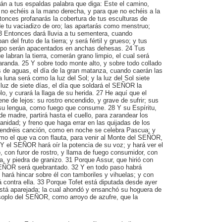
án a tus espaldas palabra que diga: Este el camino,
 no echéis a la mano derecha, y para que no echéis a la
onces profanarás la cobertura de tus esculturas de
 de tu vaciadizo de oro; las apartarás como menstruo;
 23 Entonces dará lluvia a tu sementera, cuando
an del fruto de la tierra; y será fértil y grueso; y tus
mpo serán apacentados en anchas dehesas. 24 Tus
 labran la tierra, comerán grano limpio, el cual será
randa. 25 Y sobre todo monte alto, y sobre todo collado
es de aguas, el día de la gran matanza, cuando caerán las
la luna será como la luz del Sol; y la luz del Sol siete
luz de siete días, el día que soldará el SEÑOR la
o, y curará la llaga de su herida. 27 He aquí que el
 de lejos: su rostro encendido, y grave de sufrir; sus
y su lengua, como fuego que consume. 28 Y su Espíritu,
e madre, partirá hasta el cuello, para zarandear los
vanidad; y freno que haga errar en las quijadas de los
tendréis canción, como en noche se celebra Pascua; y
omo el que va con flauta, para venir al Monte del SEÑOR,
0 Y el SEÑOR hará oír la potencia de su voz; y hará ver el
 con furor de rostro, y llama de fuego consumidor, con
a, y piedra de granizo. 31 Porque Assur, que hirió con
SEÑOR será quebrantado. 32 Y en todo paso habrá
hará hincar sobre él con tamboriles y vihuelas; y con
rá contra ella. 33 Porque Tofet está diputada desde ayer
está aparejada; la cual ahondó y ensanchó su hoguera de
soplo del SEÑOR, como arroyo de azufre, que la