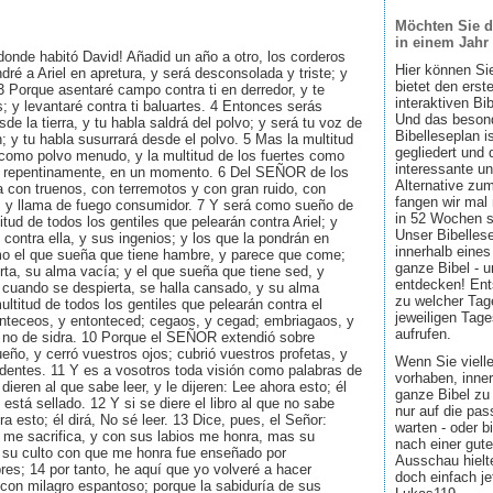
Möchten Sie d
in einem Jahr
 donde habitó David! Añadid un año a otro, los corderos
Hier können Si
ré a Ariel en apretura, y será desconsolada y triste; y
bietet den ers
3 Porque asentaré campo contra ti en derredor, y te
interaktiven Bi
; y levantaré contra ti baluartes. 4 Entonces serás
Und das besond
de la tierra, y tu habla saldrá del polvo; y será tu voz de
Bibelleseplan i
n; y tu habla susurrará desde el polvo. 5 Mas la multitud
gegliedert und 
como polvo menudo, y la multitud de los fuertes como
interessante u
á repentinamente, en un momento. 6 Del SEÑOR de los
Alternative zum
da con truenos, con terremotos y con gran ruido, con
fangen wir mal
d, y llama de fuego consumidor. 7 Y será como sueño de
in 52 Wochen sin
itud de todos los gentiles que pelearán contra Ariel; y
Unser Bibellese
 contra ella, y sus ingenios; y los que la pondrán en
innerhalb eines
mo el que sueña que tiene hambre, y parece que come;
ganze Bibel - u
ta, su alma vacía; y el que sueña que tiene sed, y
entdecken! Ent
cuando se despierta, se halla cansado, y su alma
zu welcher Tage
ultitud de todos los gentiles que pelearán contra el
jeweiligen Tage
nteceos, y entonteced; cegaos, y cegad; embriagaos, y
aufrufen.
 y no de sidra. 10 Porque el SEÑOR extendió sobre
ueño, y cerró vuestros ojos; cubrió vuestros profetas, y
Wenn Sie viell
identes. 11 Y es a vosotros toda visión como palabras de
vorhaben, inner
i dieren al que sabe leer, y le dijeren: Lee ahora esto; él
ganze Bibel zu 
está sellado. 12 Y si se diere el libro al que no sabe
nur auf die pa
ora esto; él dirá, No sé leer. 13 Dice, pues, el Señor:
warten - oder b
 me sacrifica, y con sus labios me honra, mas su
nach einer gute
y su culto con que me honra fue enseñado por
Ausschau hielte
s; 14 por tanto, he aquí que yo volveré a hacer
doch einfach jet
 con milagro espantoso; porque la sabiduría de sus