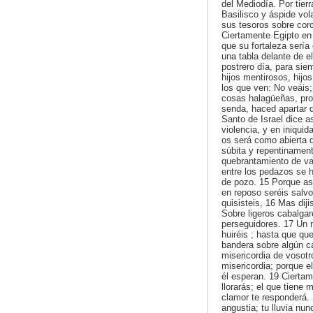
del Mediodía. Por tierr
Basilisco y áspide vol
sus tesoros sobre cor
Ciertamente Egipto en 
que su fortaleza sería
una tabla delante de el
postrero día, para sie
hijos mentirosos, hijo
los que ven: No veáis; 
cosas halagüeñas, prof
senda, haced apartar d
Santo de Israel dice a
violencia, y en iniquid
os será como abierta 
súbita y repentinamen
quebrantamiento de vas
entre los pedazos se h
de pozo. 15 Porque así
en reposo seréis salvo
quisisteis, 16 Mas diji
Sobre ligeros cabalgar
perseguidores. 17 Un 
huiréis ; hasta que q
bandera sobre algún c
misericordia de vosotr
misericordia; porque 
él esperan. 19 Cierta
llorarás; el que tiene m
clamor te responderá.
angustia; tu lluvia nu