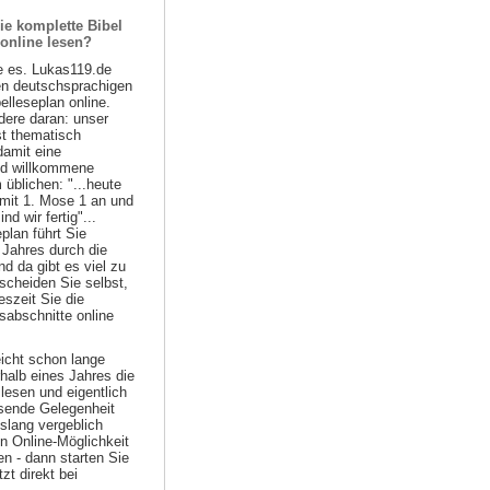
ie komplette Bibel
 online lesen?
e es. Lukas119.de
ten deutschsprachigen
belleseplan online.
ere daran: unser
st thematisch
damit eine
nd willkommene
 üblichen: "...heute
 mit 1. Mose 1 an und
d wir fertig"...
plan führt Sie
 Jahres durch die
nd da gibt es viel zu
scheiden Sie selbst,
szeit Sie die
sabschnitte online
eicht schon lange
halb eines Jahres die
lesen und eigentlich
ssende Gelegenheit
islang vergeblich
n Online-Möglichkeit
n - dann starten Sie
zt direkt bei