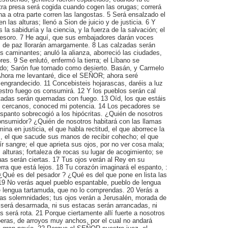
tra presa será cogida cuando cogen las orugas; correrá
a a otra parte corren las langostas. 5 Será ensalzado el
las alturas; llenó a Sion de juicio y de justicia. 6 Y
 la sabiduría y la ciencia, y la fuerza de la salvación; el
esoro. 7 He aquí, que sus embajadores darán voces
s de paz llorarán amargamente. 8 Las calzadas serán
 caminantes; anuló la alianza, aborreció las ciudades,
es. 9 Se enlutó, enfermó la tierra; el Líbano se
ado; Sarón fue tornado como desierto. Basán, y Carmelo
Ahora me levantaré, dice el SEÑOR; ahora seré
engrandecido. 11 Concebisteis hojarascas, daréis a luz
uestro fuego os consumirá. 12 Y los pueblos serán cal
adas serán quemadas con fuego. 13 Oíd, los que estáis
o; cercanos, conoced mi potencia. 14 Los pecadores se
spanto sobrecogió a los hipócritas. ¿Quién de nosotros
onsumidor? ¿Quién de nosotros habitará con las llamas
na en justicia, el que habla rectitud, el que aborrece la
s, el que sacude sus manos de recibir cohecho; el que
ír sangre; el que aprieta sus ojos, por no ver cosa mala;
s alturas; fortaleza de rocas su lugar de acogimiento; se
as serán ciertas. 17 Tus ojos verán al Rey en su
erra que está lejos. 18 Tu corazón imaginará el espanto, :
¿Qué es del pesador ? ¿Qué es del que pone en lista las
9 No verás aquel pueblo espantable, pueblo de lengua
e lengua tartamuda, que no lo comprendas. 20 Verás a
ras solemnidades; tus ojos verán a Jerusalén, morada de
 será desarmada, ni sus estacas serán arrancadas, ni
 será rota. 21 Porque ciertamente allí fuerte a nosotros
beras, de arroyos muy anchos, por el cual no andará