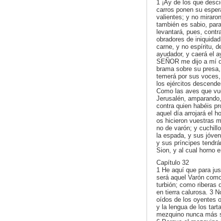
1 ¡Ay de los que desci
carros ponen su esper
valientes; y no miraro
también es sabio, para
levantará, pues, contra
obradores de iniquidad
carne, y no espíritu,
ayudador, y caerá el a
SEÑOR me dijo a mí de
brama sobre su presa, c
temerá por sus voces, 
los ejércitos descende
Como las aves que vue
Jerusalén, amparando,
contra quien habéis pr
aquel día arrojará el h
os hicieron vuestras 
no de varón; y cuchill
la espada, y sus jóve
y sus príncipes tendrá
Sion, y al cual horno 
Capítulo 32
1 He aquí que para just
será aquel Varón como
turbión; como ribera
en tierra calurosa. 3 
oídos de los oyentes o
y la lengua de los tar
mezquino nunca más ser