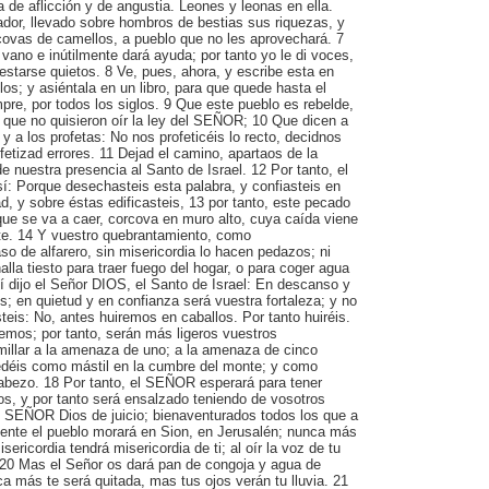
a de aflicción y de angustia. Leones y leonas en ella.
ador, llevado sobre hombros de bestias sus riquezas, y
covas de camellos, a pueblo que no les aprovechará. 7
vano e inútilmente dará ayuda; por tanto yo le di voces,
 estarse quietos. 8 Ve, pues, ahora, y escribe esta en
los; y asiéntala en un libro, para que quede hasta el
mpre, por todos los siglos. 9 Que este pueblo es rebelde,
s que no quisieron oír la ley del SEÑOR; 10 Que dicen a
y a los profetas: No nos profeticéis lo recto, decidnos
etizad errores. 11 Dejad el camino, apartaos de la
e nuestra presencia al Santo de Israel. 12 Por tanto, el
sí: Porque desechasteis esta palabra, y confiasteis en
ad, y sobre éstas edificasteis, 13 por tanto, este pecado
que se va a caer, corcova en muro alto, cuya caída viene
te. 14 Y vuestro quebrantamiento, como
o de alfarero, sin misericordia lo hacen pedazos; ni
alla tiesto para traer fuego del hogar, o para coger agua
 dijo el Señor DIOS, el Santo de Israel: En descanso y
s; en quietud y en confianza será vuestra fortaleza; y no
steis: No, antes huiremos en caballos. Por tanto huiréis.
emos; por tanto, serán más ligeros vuestros
millar a la amenaza de uno; a la amenaza de cinco
uedéis como mástil en la cumbre del monte; y como
abezo. 18 Por tanto, el SEÑOR esperará para tener
os, y por tanto será ensalzado teniendo de vosotros
el SEÑOR Dios de juicio; bienaventurados todos los que a
mente el pueblo morará en Sion, en Jerusalén; nunca más
isericordia tendrá misericordia de ti; al oír la voz de tu
 20 Mas el Señor os dará pan de congoja y agua de
nca más te será quitada, mas tus ojos verán tu lluvia. 21