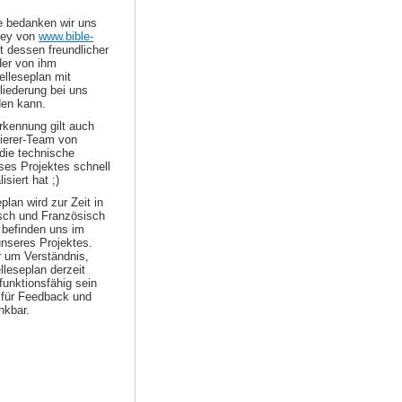
le bedanken wir uns
ley von
www.bible-
t dessen freundlicher
er von ihm
elleseplan mit
liederung bei uns
den kann.
kennung gilt auch
erer-Team von
die technische
es Projektes schnell
isiert hat ;)
plan wird zur Zeit in
sch und Französisch
 befinden uns im
nseres Projektes.
r um Verständnis,
elleseplan derzeit
 funktionsfähig sein
d für Feedback und
nkbar.