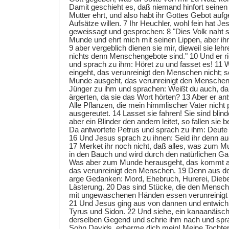
Damit geschieht es, daß niemand hinfort seinen
Mutter ehrt, und also habt ihr Gottes Gebot au
Aufsätze willen. 7 Ihr Heuchler, wohl fein hat J
geweissagt und gesprochen: 8 "Dies Volk naht s
Munde und ehrt mich mit seinen Lippen, aber ihr 
9 aber vergeblich dienen sie mir, dieweil sie leh
nichts denn Menschengebote sind." 10 Und er ri
und sprach zu ihm: Höret zu und fasset es! 1
eingeht, das verunreinigt den Menschen nicht;
Munde ausgeht, das verunreinigt den Menschen.
Jünger zu ihm und sprachen: Weißt du auch, daß
ärgerten, da sie das Wort hörten? 13 Aber er an
Alle Pflanzen, die mein himmlischer Vater nicht 
ausgereutet. 14 Lasset sie fahren! Sie sind blind
aber ein Blinder den andern leitet, so fallen sie 
Da antwortete Petrus und sprach zu ihm: Deute 
16 Und Jesus sprach zu ihnen: Seid ihr denn a
17 Merket ihr noch nicht, daß alles, was zum M
in den Bauch und wird durch den natürlichen G
Was aber zum Munde herausgeht, das kommt 
das verunreinigt den Menschen. 19 Denn aus
arge Gedanken: Mord, Ehebruch, Hurerei, Dieber
Lästerung. 20 Das sind Stücke, die den Mensch
mit ungewaschenen Händen essen verunreinigt
21 Und Jesus ging aus von dannen und entwich
Tyrus und Sidon. 22 Und siehe, ein kanaanäis
derselben Gegend und schrie ihm nach und sp
Sohn Davids, erbarme dich mein! Meine Tochter