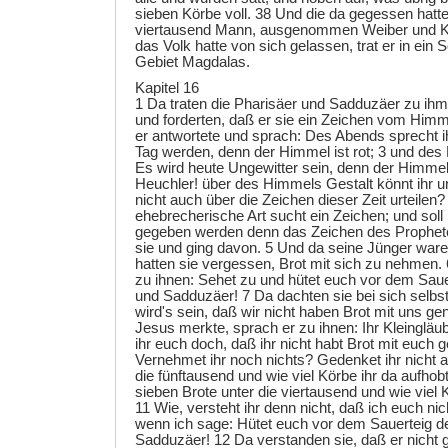
sieben Körbe voll. 38 Und die da gegessen hatt
viertausend Mann, ausgenommen Weiber und Ki
das Volk hatte von sich gelassen, trat er in ein 
Gebiet Magdalas.
Kapitel 16
1 Da traten die Pharisäer und Sadduzäer zu ihm
und forderten, daß er sie ein Zeichen vom Himm
er antwortete und sprach: Des Abends sprecht i
Tag werden, denn der Himmel ist rot; 3 und des 
Es wird heute Ungewitter sein, denn der Himmel i
Heuchler! über des Himmels Gestalt könnt ihr urt
nicht auch über die Zeichen dieser Zeit urteilen
ehebrecherische Art sucht ein Zeichen; und soll 
gegeben werden denn das Zeichen des Prophete
sie und ging davon. 5 Und da seine Jünger ware
hatten sie vergessen, Brot mit sich zu nehmen.
zu ihnen: Sehet zu und hütet euch vor dem Saue
und Sadduzäer! 7 Da dachten sie bei sich selbs
wird's sein, daß wir nicht haben Brot mit uns 
Jesus merkte, sprach er zu ihnen: Ihr Kleingl
ihr euch doch, daß ihr nicht habt Brot mit euc
Vernehmet ihr noch nichts? Gedenket ihr nicht an
die fünftausend und wie viel Körbe ihr da aufhob
sieben Brote unter die viertausend und wie viel 
11 Wie, versteht ihr denn nicht, daß ich euch ni
wenn ich sage: Hütet euch vor dem Sauerteig d
Sadduzäer! 12 Da verstanden sie, daß er nicht g