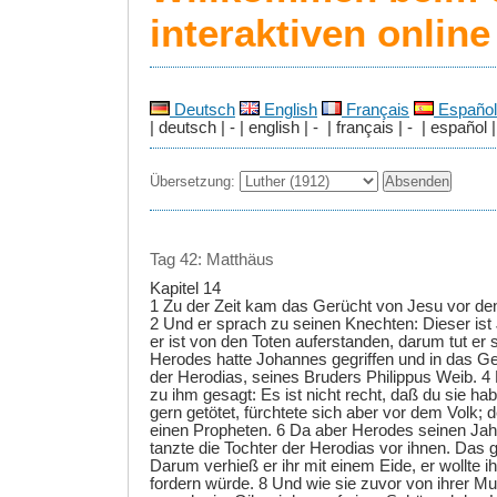
interaktiven onlin
Deutsch
English
Français
Español
| deutsch | - | english | - | français | - | español |
Übersetzung:
Tag 42: Matthäus
Kapitel 14
1 Zu der Zeit kam das Gerücht von Jesu vor de
2 Und er sprach zu seinen Knechten: Dieser ist
er ist von den Toten auferstanden, darum tut er
Herodes hatte Johannes gegriffen und in das G
der Herodias, seines Bruders Philippus Weib. 
zu ihm gesagt: Es ist nicht recht, daß du sie hab
gern getötet, fürchtete sich aber vor dem Volk; de
einen Propheten. 6 Da aber Herodes seinen Jah
tanzte die Tochter der Herodias vor ihnen. Das 
Darum verhieß er ihr mit einem Eide, er wollte i
fordern würde. 8 Und wie sie zuvor von ihrer Mut