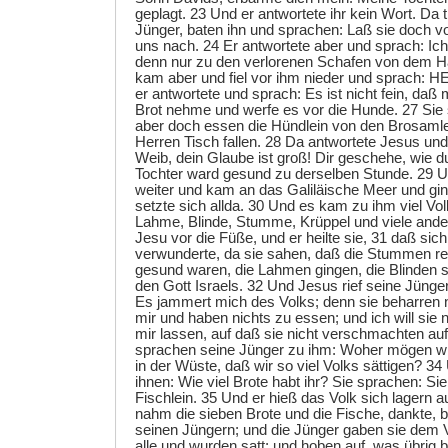
geplagt. 23 Und er antwortete ihr kein Wort. Da 
Jünger, baten ihn und sprachen: Laß sie doch von
uns nach. 24 Er antwortete aber und sprach: Ich
denn nur zu den verlorenen Schafen von dem Ha
kam aber und fiel vor ihm nieder und sprach: HE
er antwortete und sprach: Es ist nicht fein, daß
Brot nehme und werfe es vor die Hunde. 27 Sie
aber doch essen die Hündlein von den Brosamlei
Herren Tisch fallen. 28 Da antwortete Jesus und
Weib, dein Glaube ist groß! Dir geschehe, wie du
Tochter ward gesund zu derselben Stunde. 29 U
weiter und kam an das Galiläische Meer und gin
setzte sich allda. 30 Und es kam zu ihm viel Volk
Lahme, Blinde, Stumme, Krüppel und viele ande
Jesu vor die Füße, und er heilte sie, 31 daß sic
verwunderte, da sie sahen, daß die Stummen re
gesund waren, die Lahmen gingen, die Blinden s
den Gott Israels. 32 Und Jesus rief seine Jünge
Es jammert mich des Volks; denn sie beharren n
mir und haben nichts zu essen; und ich will sie
mir lassen, auf daß sie nicht verschmachten a
sprachen seine Jünger zu ihm: Woher mögen wi
in der Wüste, daß wir so viel Volks sättigen? 3
ihnen: Wie viel Brote habt ihr? Sie sprachen: Si
Fischlein. 35 Und er hieß das Volk sich lagern a
nahm die sieben Brote und die Fische, dankte, b
seinen Jüngern; und die Jünger gaben sie dem 
alle und wurden satt; und hoben auf, was übrig 