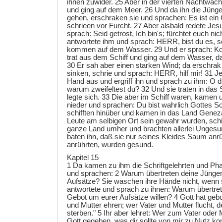
ihnen zuwider. 25 Aber in der vierten Nachtwa
und ging auf dem Meer. 26 Und da ihn die Jüng
gehen, erschraken sie und sprachen: Es ist ein
schrieen vor Furcht. 27 Aber alsbald redete Jes
sprach: Seid getrost, Ich bin's; fürchtet euch nic
antwortete ihm und sprach: HERR, bist du es, s
kommen auf dem Wasser. 29 Und er sprach: K
trat aus dem Schiff und ging auf dem Wasser, 
30 Er sah aber einen starken Wind; da erschrak
sinken, schrie und sprach: HERR, hilf mir! 31 Je
Hand aus und ergriff ihn und sprach zu ihm: O d
warum zweifeltest du? 32 Und sie traten in das 
legte sich. 33 Die aber im Schiff waren, kamen u
nieder und sprachen: Du bist wahrlich Gottes S
schifften hinüber und kamen in das Land Geneza
Leute am selbigen Ort sein gewahr wurden, schi
ganze Land umher und brachten allerlei Ungesu
baten ihn, daß sie nur seines Kleides Saum anrüh
anrührten, wurden gesund.
Kapitel 15
1 Da kamen zu ihm die Schriftgelehrten und Ph
und sprachen: 2 Warum übertreten deine Jünger
Aufsätze? Sie waschen ihre Hände nicht, wenn s
antwortete und sprach zu ihnen: Warum übertret
Gebot um eurer Aufsätze willen? 4 Gott hat gebo
und Mutter ehren; wer Vater und Mutter flucht, d
sterben." 5 Ihr aber lehret: Wer zum Vater oder M
Gott gegeben, was dir sollte von mir zu Nutz ko