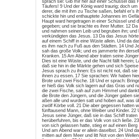
sprach sie: Gib mir her auf einer Schüssel das
Täufers! 9 Und der König ward traurig; doch um 
derer, die mit ihm zu Tische saßen, befahl er's 
schickte hin und enthauptete Johannes im Gefä
Haupt ward hergetragen in einer Schüssel und
gegeben; und sie brachte es ihrer Mutter. 12 D
und nahmen seinen Leib und begruben ihn; und
verkündigten das Jesus. 13 Da das Jesus hörte
auf einem Schiff in eine Wüste allein. Und da das
es ihm nach zu Fuß aus den Städten. 14 Und Je
sah das große Volk; und es jammerte ihn derselb
Kranken. 15 Am Abend aber traten seine Jünger
Dies ist eine Wüste, und die Nacht fällt herein; L
daß sie hin in die Märkte gehen und sich Speise
Jesus sprach zu ihnen: Es ist nicht not, daß sie 
ihnen zu essen. 17 Sie sprachen: Wir haben hier
Brote und zwei Fische. 18 Und er sprach: Bringe
er hieß das Volk sich lagern auf das Gras und n
die zwei Fische, sah auf zum Himmel und dankt
die Brote den Jüngern, und die Jünger gaben si
aßen alle und wurden satt und hoben auf, was ü
zwölf Körbe voll. 21 Die aber gegessen hatten 
fünftausend Mann, ohne Weiber und Kinder. 22 U
Jesus seine Jünger, daß sie in das Schiff traten
herüberfuhren, bis er das Volk von sich ließe. 2
von sich gelassen hatte, stieg er auf einen Berg a
Und am Abend war er allein daselbst. 24 Und da
mitten auf dem Meer und litt Not von den Welle