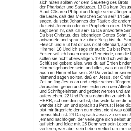
sich hüten sollten vor dem Sauerteig des Brots,
der Pharisäer und Sadduzäer. 13 Da kam Jesus
Stadt Cäsarea Philippi und fragte seine Jünger
die Leute, daß des Menschen Sohn sei? 14 Sie 
sagen, du seist Johannes der Täufer; die andern, 
du seist Jeremia oder der Propheten einer. 15 E
sagt denn ihr, daß ich sei? 16 Da antwortete Si
Du bist Christus, des lebendigen Gottes Sohn!
antwortete und sprach zu ihm: Selig bist du, Si
Fleisch und Blut hat dir das nicht offenbart, son
Himmel. 18 Und ich sage dir auch: Du bist Petru
Felsen will ich bauen meine Gemeinde, und die P
sollen sie nicht überwältigen. 19 Und ich will d
Schlüssel geben: alles, was du auf Erden binden 
Himmel gebunden sein, und alles, was du auf Erd
auch im Himmel los sein. 20 Da verbot er seine
niemand sagen sollten, daß er, Jesus, der Chris
Zeit an fing Jesus an und zeigte seinen Jüngern
Jerusalem gehen und viel leiden von den Ältest
und Schriftgelehrten und getötet werden und am 
auferstehen. 22 Und Petrus nahm ihn zu sich, fu
HERR, schone dein selbst; das widerfahre dir nu
wandte sich um und sprach zu Petrus: Hebe dich
bist mir ärgerlich; denn du meinst nicht was göt
menschlich ist. 24 Da sprach Jesus zu seinen J
jemand nachfolgen, der verleugne sich selbst 
auf sich und folge mir. 25 Denn wer sein Leben er
verlieren; wer aber sein Leben verliert um meinet