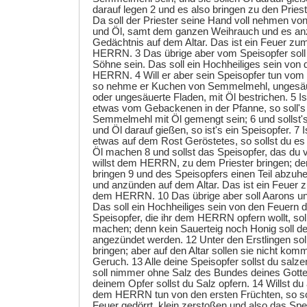
darauf legen 2 und es also bringen zu den Pries
Da soll der Priester seine Hand voll nehmen 
und Öl, samt dem ganzen Weihrauch und es a
Gedächtnis auf dem Altar. Das ist ein Feuer 
HERRN. 3 Das übrige aber vom Speisopfer soll
Söhne sein. Das soll ein Hochheiliges sein von
HERRN. 4 Will er aber sein Speisopfer tun vo
so nehme er Kuchen von Semmelmehl, ungesäue
oder ungesäuerte Fladen, mit Öl bestrichen. 5 Is
etwas vom Gebackenen in der Pfanne, so soll'
Semmelmehl mit Öl gemengt sein; 6 und sollst's 
und Öl darauf gießen, so ist's ein Speisopfer. 7 
etwas auf dem Rost Geröstetes, so sollst du 
Öl machen 8 und sollst das Speisopfer, das du 
willst dem HERRN, zu dem Priester bringen; der
bringen 9 und des Speisopfers einen Teil abzu
und anzünden auf dem Altar. Das ist ein Feuer
dem HERRN. 10 Das übrige aber soll Aarons un
Das soll ein Hochheiliges sein von den Feuern
Speisopfer, die ihr dem HERRN opfern wollt, soll
machen; denn kein Sauerteig noch Honig sol
angezündet werden. 12 Unter den Erstlingen so
bringen; aber auf den Altar sollen sie nicht k
Geruch. 13 Alle deine Speisopfer sollst du salze
soll nimmer ohne Salz des Bundes deines Gottes
deinem Opfer sollst du Salz opfern. 14 Willst du
dem HERRN tun von den ersten Früchten, so so
Feuer gedörrt, klein zerstoßen und also das Spe