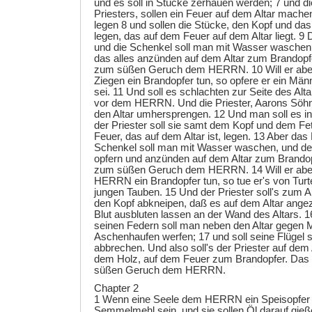
und es soll in Stücke zerhauen werden; 7 und d
Priesters, sollen ein Feuer auf dem Altar mach
legen 8 und sollen die Stücke, den Kopf und das
legen, das auf dem Feuer auf dem Altar liegt. 9
und die Schenkel soll man mit Wasser waschen, 
das alles anzünden auf dem Altar zum Brandopfe
zum süßen Geruch dem HERRN. 10 Will er abe
Ziegen ein Brandopfer tun, so opfere er ein Män
sei. 11 Und soll es schlachten zur Seite des Alt
vor dem HERRN. Und die Priester, Aarons Söhne,
den Altar umhersprengen. 12 Und man soll es i
der Priester soll sie samt dem Kopf und dem Fe
Feuer, das auf dem Altar ist, legen. 13 Aber da
Schenkel soll man mit Wasser waschen, und der 
opfern und anzünden auf dem Altar zum Brandopf
zum süßen Geruch dem HERRN. 14 Will er abe
HERRN ein Brandopfer tun, so tue er's von Turt
jungen Tauben. 15 Und der Priester soll's zum A
den Kopf abkneipen, daß es auf dem Altar ange
Blut ausbluten lassen an der Wand des Altars. 1
seinen Federn soll man neben den Altar gegen 
Aschenhaufen werfen; 17 und soll seine Flügel s
abbrechen. Und also soll's der Priester auf dem
dem Holz, auf dem Feuer zum Brandopfer. Das 
süßen Geruch dem HERRN.
Chapter 2
1 Wenn eine Seele dem HERRN ein Speisopfer tu
Semmelmehl sein, und sie sollen Öl darauf gie