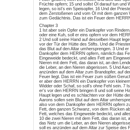
Früchte opfern; 15 und sollst Öl darauf tun und
legen, so ist's ein Speisopfer. 16 Und der Prieste
dem Zerstoßenen und vom Öl mit dem ganzen 
zum Gedächtnis. Das ist ein Feuer dem HERR
Chapter 3
1 Ist aber sein Opfer ein Dankopfer von Rindern
oder eine Kuh, soll er eins opfern vor dem HER
2 Und soll seine Hand auf desselben Haupt leg
vor der Tür der Hütte des Stifts. Und die Prieste
das Blut auf den Altar umhersprengen. 3 Und er
Dankopfer dem HERRN opfern, nämlich das Fett
Eingeweide bedeckt, und alles Fett am Eingewei
Nieren mit dem Fett, das daran ist, an den Len
die Leber, an den Nieren abgerissen. 5 Und Aar
anzünden auf dem Altar zum Brandopfer, auf d
Feuer liegt. Das ist ein Feuer zum süßen Geru
er aber dem HERRN ein Dankopfer von kleinem V
Widder oder Schaf, so soll's ohne Fehl sein. 7 Is
er's vor den HERRN bringen 8 und soll seine H
Haupt legen und es schlachten vor der Hütte des
Aarons sollen sein Blut auf dem Altar umherspre
also von dem Dankopfer dem HERRN opfern zu
Fett, den ganzen Schwanz, von dem Rücken ab
Fett, welches das Eingeweide bedeckt, und alle
10 die zwei Nieren mit dem Fett, das daran ist,
das Netz um die Leber, an den Nieren abgerisse
soll es anzünden auf dem Altar zur Speise de