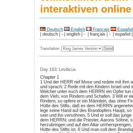
interaktiven onlin
Deutsch
English
Français
Español
| deutsch | - | english | - | français | - | español |
Translation:
Day 163: Leviticus
Chapter 1
1 Und der HERR rief Mose und redete mit ihm au
und sprach: 2 Rede mit den Kindern Israel und s
Welcher unter euch dem HERRN ein Opfer tun wi
dem Vieh, von Rindern und Schafen. 3 Will er ei
Rindern, so opfere er ein Männlein, das ohne Feh
Hütte des Stifts, daß es dem HERRN angenehm 
lege seine Hand auf des Brandopfers Haupt, s
sein und ihn versöhnen. 5 Und er soll das junge
dem HERRN; und die Priester, Aarons Söhne, so
herzubringen und auf den Altar umhersprengen, 
Hütte des Stifts ist. 6 Und man soll dem Brando