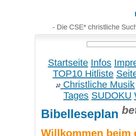
- Die CSE* christliche Suc
Startseite
Infos
Impr
TOP10 Hitliste
Seit
Christliche Musik
Tages
SUDOKU
be
Bibelleseplan
Willkommen beim 