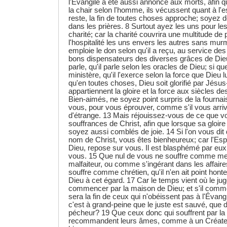
l'Évangile a été aussi annoncé aux morts, afin
la chair selon l'homme, ils vécussent quant à l'e
reste, la fin de toutes choses approche; soyez d
dans les prières. 8 Surtout ayez les uns pour le
charité; car la charité couvrira une multitude d
l'hospitalité les uns envers les autres sans m
emploie le don selon qu'il a reçu, au service d
bons dispensateurs des diverses grâces de Dieu
parle, qu'il parle selon les oracles de Dieu; si q
ministère, qu'il l'exerce selon la force que Dieu
qu'en toutes choses, Dieu soit glorifié par Jésus-
appartiennent la gloire et la force aux siècles d
Bien-aimés, ne soyez point surpris de la fournai
vous, pour vous éprouver, comme s'il vous arri
d'étrange. 13 Mais réjouissez-vous de ce que v
souffrances de Christ, afin que lorsque sa gloir
soyez aussi comblés de joie. 14 Si l'on vous dit 
nom de Christ, vous êtes bienheureux; car l'Esprit
Dieu, repose sur vous. Il est blasphémé par eux, 
vous. 15 Que nul de vous ne souffre comme meur
malfaiteur, ou comme s'ingérant dans les affaires
souffre comme chrétien, qu'il n'en ait point honte,
Dieu à cet égard. 17 Car le temps vient où le ju
commencer par la maison de Dieu; et s'il comm
sera la fin de ceux qui n'obéissent pas à l'Évang
c'est à grand-peine que le juste est sauvé, que d
pécheur? 19 Que ceux donc qui souffrent par la v
recommandent leurs âmes, comme à un Créateur 