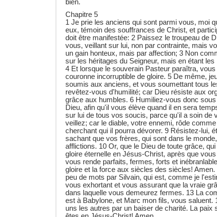
bien.
Chapitre 5
1 Je prie les anciens qui sont parmi vous, moi q
eux, témoin des souffrances de Christ, et particip
doit être manifestée: 2 Paissez le troupeau de D
vous, veillant sur lui, non par contrainte, mais 
un gain honteux, mais par affection; 3 Non com
sur les héritages du Seigneur, mais en étant le
4 Et lorsque le souverain Pasteur paraîtra, vous
couronne incorruptible de gloire. 5 De même, j
soumis aux anciens, et vous soumettant tous le
revêtez-vous d'humilité; car Dieu résiste aux orgu
grâce aux humbles. 6 Humiliez-vous donc sous 
Dieu, afin qu'il vous élève quand il en sera tem
sur lui de tous vos soucis, parce qu'il a soin d
veillez; car le diable, votre ennemi, rôde comme 
cherchant qui il pourra dévorer. 9 Résistez-lui, é
sachant que vos frères, qui sont dans le monde
afflictions. 10 Or, que le Dieu de toute grâce, q
gloire éternelle en Jésus-Christ, après que vous
vous rende parfaits, fermes, forts et inébranlables
gloire et la force aux siècles des siècles! Amen.
peu de mots par Silvain, qui est, comme je l'estim
vous exhortant et vous assurant que la vraie grâ
dans laquelle vous demeurez fermes. 13 La co
est à Babylone, et Marc mon fils, vous saluent.
uns les autres par un baiser de charité. La paix 
êtes en Jésus-Christ! Amen.