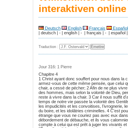
interaktiven onlin
Deutsch
English
Français
Español
| deutsch | - | english | - | français | - | español |
Traduction :
Jour 316: 1 Pierre
Chapitre 4
1 Christ ayant donc souffert pour nous dans la c
armez-vous de cette même pensée, que celui qui
chair, a cessé de pécher; 2 Afin de ne plus vivre
des hommes, mais selon la volonté de Dieu, pend
reste à vivre dans la chair. 3 Car il nous suffit d
temps de notre vie passée la volonté des Genti
les impudicités et les convoitises, l'ivrognerie,
du boire, et les idolâtries criminelles. 4 C'est pou
étrange que vous ne couriez pas avec eux dan
débordement de débauche, et ils vous calomnient
compte à celui qui est prêt à juger les vivants et