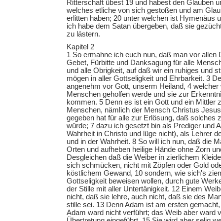
Ritterschaft übest 19 und habest den Glauben 
welches etliche von sich gestoßen und am Glau
erlitten haben; 20 unter welchen ist Hymenäus 
ich habe dem Satan übergeben, daß sie gezücht
zu lästern.
Kapitel 2
1 So ermahne ich euch nun, daß man vor allen D
Gebet, Fürbitte und Danksagung für alle Mensch
und alle Obrigkeit, auf daß wir ein ruhiges und s
mögen in aller Gottseligkeit und Ehrbarkeit. 3 D
angenehm vor Gott, unserm Heiland, 4 welcher wi
Menschen geholfen werde und sie zur Erkenntni
kommen. 5 Denn es ist ein Gott und ein Mittler
Menschen, nämlich der Mensch Christus Jesus, 
gegeben hat für alle zur Erlösung, daß solches z
würde; 7 dazu ich gesetzt bin als Prediger und A
Wahrheit in Christo und lüge nicht), als Lehrer 
und in der Wahrheit. 8 So will ich nun, daß die 
Orten und aufheben heilige Hände ohne Zorn und
Desgleichen daß die Weiber in zierlichem Klei
sich schmücken, nicht mit Zöpfen oder Gold ode
köstlichem Gewand, 10 sondern, wie sich's zie
Gottseligkeit beweisen wollen, durch gute Werke
der Stille mit aller Untertänigkeit. 12 Einem Wei
nicht, daß sie lehre, auch nicht, daß sie des Ma
stille sei. 13 Denn Adam ist am ersten gemacht
Adam ward nicht verführt; das Weib aber ward ve
Übertretung eingeführt. 15 Sie wird aber selig 