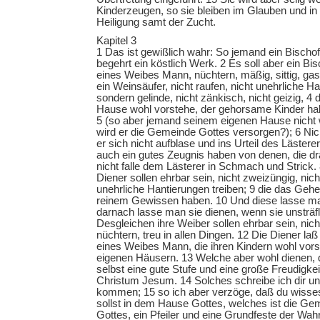
Kinderzeugen, so sie bleiben im Glauben und in 
Heiligung samt der Zucht.
Kapitel 3
1 Das ist gewißlich wahr: So jemand ein Bischo
begehrt ein köstlich Werk. 2 Es soll aber ein Bisc
eines Weibes Mann, nüchtern, mäßig, sittig, gastfr
ein Weinsäufer, nicht raufen, nicht unehrliche Ha
sondern gelinde, nicht zänkisch, nicht geizig, 4
Hause wohl vorstehe, der gehorsame Kinder habe
5 (so aber jemand seinem eigenen Hause nicht 
wird er die Gemeinde Gottes versorgen?); 6 Nich
er sich nicht aufblase und ins Urteil des Lästere
auch ein gutes Zeugnis haben von denen, die dr
nicht falle dem Lästerer in Schmach und Strick.
Diener sollen ehrbar sein, nicht zweizüngig, nich
unehrliche Hantierungen treiben; 9 die das Geh
reinem Gewissen haben. 10 Und diese lasse m
darnach lasse man sie dienen, wenn sie unsträfl
Desgleichen ihre Weiber sollen ehrbar sein, nich
nüchtern, treu in allen Dingen. 12 Die Diener laß
eines Weibes Mann, die ihren Kindern wohl vors
eigenen Häusern. 13 Welche aber wohl dienen, 
selbst eine gute Stufe und eine große Freudigke
Christum Jesum. 14 Solches schreibe ich dir und
kommen; 15 so ich aber verzöge, daß du wisses
sollst in dem Hause Gottes, welches ist die Ge
Gottes, ein Pfeiler und eine Grundfeste der Wah