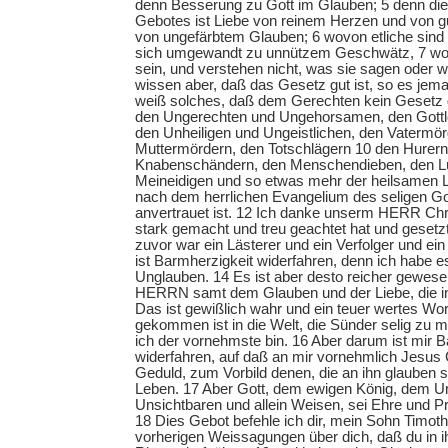
denn Besserung zu Gott im Glauben; 5 denn d
Gebotes ist Liebe von reinem Herzen und von
von ungefärbtem Glauben; 6 wovon etliche sind 
sich umgewandt zu unnützem Geschwätz, 7 woll
sein, und verstehen nicht, was sie sagen oder w
wissen aber, daß das Gesetz gut ist, so es jem
weiß solches, daß dem Gerechten kein Gesetz 
den Ungerechten und Ungehorsamen, den Gottl
den Unheiligen und Ungeistlichen, den Vatermö
Muttermördern, den Totschlägern 10 den Hurern
Knabenschändern, den Menschendieben, den L
Meineidigen und so etwas mehr der heilsamen Le
nach dem herrlichen Evangelium des seligen Go
anvertrauet ist. 12 Ich danke unserm HERR Chr
stark gemacht und treu geachtet hat und gesetzt
zuvor war ein Lästerer und ein Verfolger und ei
ist Barmherzigkeit widerfahren, denn ich habe 
Unglauben. 14 Es ist aber desto reicher gewes
HERRN samt dem Glauben und der Liebe, die in 
Das ist gewißlich wahr und ein teuer wertes Wo
gekommen ist in die Welt, die Sünder selig zu 
ich der vornehmste bin. 16 Aber darum ist mir 
widerfahren, auf daß an mir vornehmlich Jesus C
Geduld, zum Vorbild denen, die an ihn glauben 
Leben. 17 Aber Gott, dem ewigen König, dem U
Unsichtbaren und allein Weisen, sei Ehre und Pr
18 Dies Gebot befehle ich dir, mein Sohn Timot
vorherigen Weissagungen über dich, daß du in i