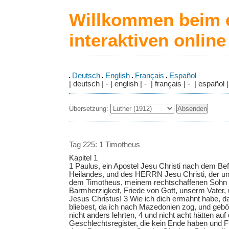
Willkommen beim 
interaktiven onlin
Deutsch
English
Français
Español
| deutsch | - | english | - | français | - | español |
Übersetzung:
Tag 225: 1 Timotheus
Kapitel 1
1 Paulus, ein Apostel Jesu Christi nach dem Be
Heilandes, und des HERRN Jesu Christi, der uns
dem Timotheus, meinem rechtschaffenen Sohn 
Barmherzigkeit, Friede von Gott, unserm Vate
Jesus Christus! 3 Wie ich dich ermahnt habe, 
bliebest, da ich nach Mazedonien zog, und geböt
nicht anders lehrten, 4 und nicht acht hätten auf
Geschlechtsregister, die kein Ende haben und 