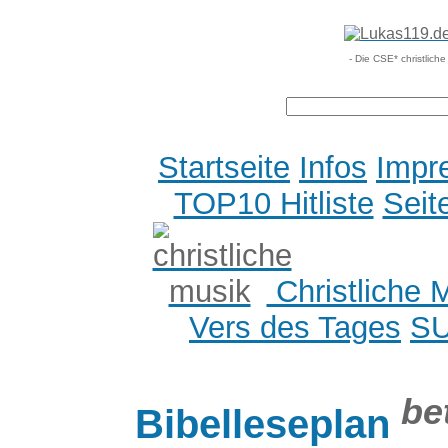
- Die CSE* christlich
Startseite
Infos
Impr
TOP10 Hitliste
Seit
Christliche 
Vers des Tages
S
be
Bibelleseplan