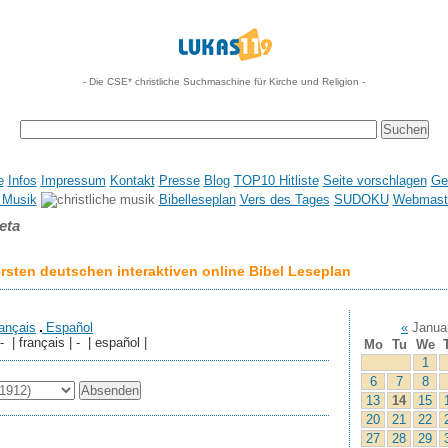
- Die CSE* christliche Suchmaschine für Kirche und Religion -
e
Infos
Impressum
Kontakt
Presse
Blog
TOP10 Hitliste
Seite vorschlagen
Ge
 Musik
Bibelleseplan
Vers des Tages
SUDOKU
Webmaste
eta
sten deutschen interaktiven online Bibel Leseplan
ançais
Español
«
Janua
 - | français | - | español |
Mo
Tu
We
1
6
7
8
13
14
15
20
21
22
27
28
29