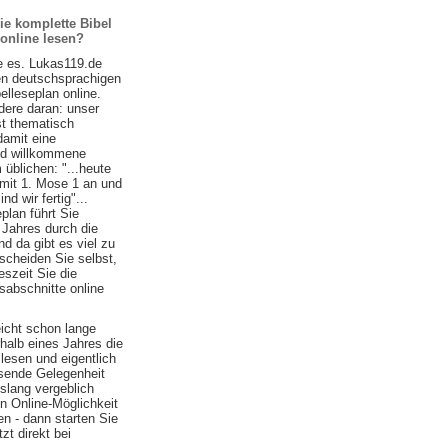
ie komplette Bibel
 online lesen?
e es. Lukas119.de
ten deutschsprachigen
belleseplan online.
ere daran: unser
st thematisch
damit eine
nd willkommene
 üblichen: "...heute
 mit 1. Mose 1 an und
d wir fertig"...
plan führt Sie
 Jahres durch die
nd da gibt es viel zu
scheiden Sie selbst,
szeit Sie die
sabschnitte online
eicht schon lange
halb eines Jahres die
lesen und eigentlich
ssende Gelegenheit
islang vergeblich
n Online-Möglichkeit
n - dann starten Sie
zt direkt bei