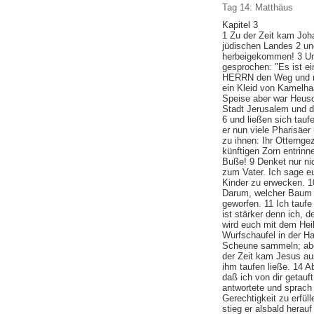
Tag 14: Matthäus
Kapitel 3
1 Zu der Zeit kam Joh
jüdischen Landes 2 un
herbeigekommen! 3 Und
gesprochen: "Es ist e
HERRN den Weg und mac
ein Kleid von Kamelha
Speise aber war Heusc
Stadt Jerusalem und d
6 und ließen sich tau
er nun viele Pharisäe
zu ihnen: Ihr Otterng
künftigen Zorn entrinn
Buße! 9 Denket nur ni
zum Vater. Ich sage 
Kinder zu erwecken. 1
Darum, welcher Baum n
geworfen. 11 Ich tauf
ist stärker denn ich, 
wird euch mit dem Heil
Wurfschaufel in der H
Scheune sammeln; aber
der Zeit kam Jesus au
ihm taufen ließe. 14 A
daß ich von dir getau
antwortete und sprach 
Gerechtigkeit zu erfül
stieg er alsbald herau