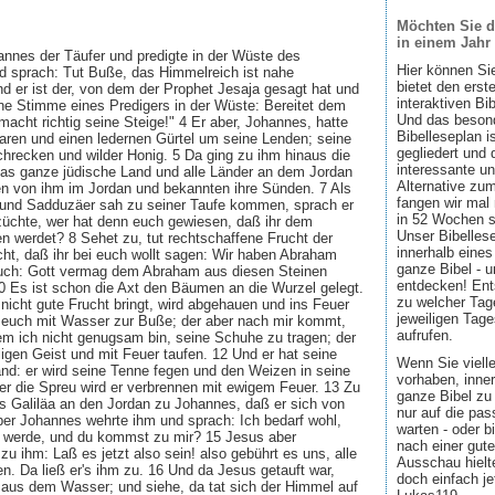
Möchten Sie d
in einem Jahr
annes der Täufer und predigte in der Wüste des
Hier können Si
d sprach: Tut Buße, das Himmelreich ist nahe
bietet den ers
 er ist der, von dem der Prophet Jesaja gesagt hat und
interaktiven Bi
ine Stimme eines Predigers in der Wüste: Bereitet dem
Und das besond
ht richtig seine Steige!" 4 Er aber, Johannes, hatte
Bibelleseplan i
aren und einen ledernen Gürtel um seine Lenden; seine
gegliedert und 
hrecken und wilder Honig. 5 Da ging zu ihm hinaus die
interessante u
as ganze jüdische Land und alle Länder an dem Jordan
Alternative zum
fen von ihm im Jordan und bekannten ihre Sünden. 7 Als
fangen wir mal
r und Sadduzäer sah zu seiner Taufe kommen, sprach er
in 52 Wochen sin
ezüchte, wer hat denn euch gewiesen, daß ihr dem
Unser Bibellese
en werdet? 8 Sehet zu, tut rechtschaffene Frucht der
innerhalb eines
cht, daß ihr bei euch wollt sagen: Wir haben Abraham
ganze Bibel - u
euch: Gott vermag dem Abraham aus diesen Steinen
entdecken! Ent
0 Es ist schon die Axt den Bäumen an die Wurzel gelegt.
zu welcher Tage
icht gute Frucht bringt, wird abgehauen und ins Feuer
jeweiligen Tage
e euch mit Wasser zur Buße; der aber nach mir kommt,
aufrufen.
dem ich nicht genugsam bin, seine Schuhe zu tragen; der
igen Geist und mit Feuer taufen. 12 Und er hat seine
Wenn Sie viell
and: er wird seine Tenne fegen und den Weizen in seine
vorhaben, inner
 die Spreu wird er verbrennen mit ewigem Feuer. 13 Zu
ganze Bibel zu 
s Galiläa an den Jordan zu Johannes, daß er sich von
nur auf die pa
ber Johannes wehrte ihm und sprach: Ich bedarf wohl,
warten - oder b
ft werde, und du kommst zu mir? 15 Jesus aber
nach einer gute
zu ihm: Laß es jetzt also sein! also gebührt es uns, alle
Ausschau hielte
len. Da ließ er's ihm zu. 16 Und da Jesus getauft war,
doch einfach jet
f aus dem Wasser; und siehe, da tat sich der Himmel auf