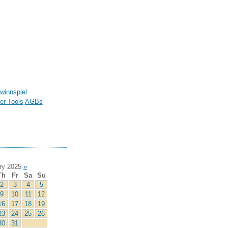
winnspiel
r-Tools
AGBs
ry 2025
»
Th
Fr
Sa
Su
2
3
4
5
9
10
11
12
16
17
18
19
23
24
25
26
30
31