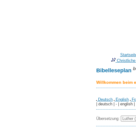
Startseit
Christliche
b
Bibelleseplan
Willkommen beim er
Deutsch
English
Fr
| deutsch | - | english |
Übersetzung: