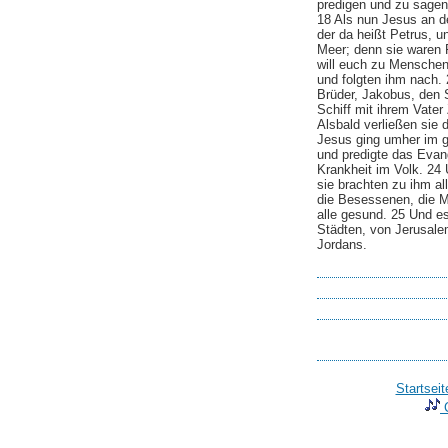
predigen und zu sagen
18 Als nun Jesus an d
der da heißt Petrus, u
Meer; denn sie waren F
will euch zu Menschen
und folgten ihm nach. 
Brüder, Jakobus, den 
Schiff mit ihrem Vater 
Alsbald verließen sie 
Jesus ging umher im ga
und predigte das Evan
Krankheit im Volk. 24 
sie brachten zu ihm al
die Besessenen, die M
alle gesund. 25 Und es
Städten, von Jerusale
Jordans.
Startseit
C