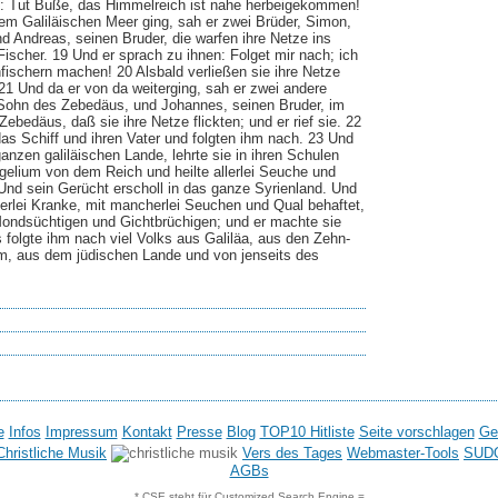
: Tut Buße, das Himmelreich ist nahe herbeigekommen!
em Galiläischen Meer ging, sah er zwei Brüder, Simon,
nd Andreas, seinen Bruder, die warfen ihre Netze ins
ischer. 19 Und er sprach zu ihnen: Folget mir nach; ich
fischern machen! 20 Alsbald verließen sie ihre Netze
21 Und da er von da weiterging, sah er zwei andere
Sohn des Zebedäus, und Johannes, seinen Bruder, im
Zebedäus, daß sie ihre Netze flickten; und er rief sie. 22
das Schiff und ihren Vater und folgten ihm nach. 23 Und
nzen galiläischen Lande, lehrte sie in ihren Schulen
gelium von dem Reich und heilte allerlei Seuche und
Und sein Gerücht erscholl in das ganze Syrienland. Und
lerlei Kranke, mit mancherlei Seuchen und Qual behaftet,
ondsüchtigen und Gichtbrüchigen; und er machte sie
 folgte ihm nach viel Volks aus Galiläa, aus den Zehn-
m, aus dem jüdischen Lande und von jenseits des
e
Infos
Impressum
Kontakt
Presse
Blog
TOP10 Hitliste
Seite vorschlagen
Ge
hristliche Musik
Vers des Tages
Webmaster-Tools
SUD
AGBs
* CSE steht für Customized Search Engine =