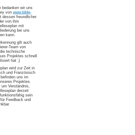
le bedanken wir uns
ley von
www.bible-
t dessen freundlicher
er von ihm
elleseplan mit
liederung bei uns
den kann.
kennung gilt auch
erer-Team von
die technische
es Projektes schnell
isiert hat ;)
plan wird zur Zeit in
sch und Französisch
 befinden uns im
nseres Projektes.
r um Verständnis,
elleseplan derzeit
 funktionsfähig sein
d für Feedback und
nkbar.