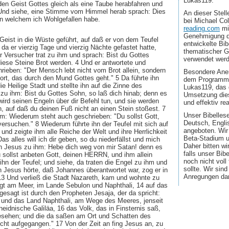
Lukas119.
den Geist Gottes gleich als eine Taube herabfahren und
Und siehe, eine Stimme vom Himmel herab sprach: Dies
An dieser Stel
an welchem ich Wohlgefallen habe.
bei Michael Co
reading.com
mi
Genehmigung d
eist in die Wüste geführt, auf daß er von dem Teufel
entwickelte Bib
da er vierzig Tage und vierzig Nächte gefastet hatte,
thematischer G
r Versucher trat zu ihm und sprach: Bist du Gottes
verwendet wer
iese Steine Brot werden. 4 Und er antwortete und
rieben: "Der Mensch lebt nicht vom Brot allein, sondern
Besondere Aner
ort, das durch den Mund Gottes geht." 5 Da führte ihn
dem Programmi
die Heilige Stadt und stellte ihn auf die Zinne des
Lukas119, das 
zu ihm: Bist du Gottes Sohn, so laß dich hinab; denn es
Umsetzung dies
wird seinen Engeln über dir Befehl tun, und sie werden
und effektiv real
, auf daß du deinen Fuß nicht an einen Stein stoßest. 7
Unser Bibellese
m: Wiederum steht auch geschrieben: "Du sollst Gott,
Deutsch, Engli
ersuchen." 8 Wiederum führte ihn der Teufel mit sich auf
angeboten. Wir
und zeigte ihm alle Reiche der Welt und ihre Herrlichkeit
Beta-Stadium u
s alles will ich dir geben, so du niederfällst und mich
Daher bitten wi
h Jesus zu ihm: Hebe dich weg von mir Satan! denn es
falls unser Bib
u sollst anbeten Gott, deinen HERRN, und ihm allein
noch nicht voll
 ihn der Teufel; und siehe, da traten die Engel zu ihm und
sollte. Wir sin
n Jesus hörte, daß Johannes überantwortet war, zog er in
Anregungen da
 13 Und verließ die Stadt Nazareth, kam und wohnte zu
gt am Meer, im Lande Sebulon und Naphthali, 14 auf das
 gesagt ist durch den Propheten Jesaja, der da spricht:
 und das Land Naphthali, am Wege des Meeres, jenseit
eidnische Galiläa, 16 das Volk, das in Finsternis saß,
gesehen; und die da saßen am Ort und Schatten des
icht aufgegangen." 17 Von der Zeit an fing Jesus an, zu