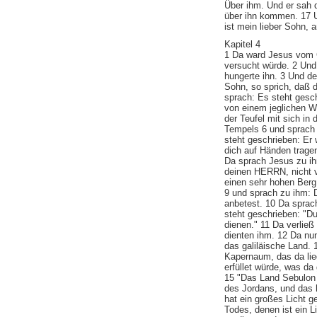
Über ihm. Und er sah 
über ihn kommen. 17 
ist mein lieber Sohn, 
Kapitel 4
1 Da ward Jesus vom G
versucht würde. 2 Und 
hungerte ihn. 3 Und de
Sohn, so sprich, daß d
sprach: Es steht gesch
von einem jeglichen W
der Teufel mit sich in 
Tempels 6 und sprach 
steht geschrieben: Er 
dich auf Händen tragen
Da sprach Jesus zu ih
deinen HERRN, nicht v
einen sehr hohen Berg 
9 und sprach zu ihm: Da
anbetest. 10 Da sprac
steht geschrieben: "D
dienen." 11 Da verließ
dienten ihm. 12 Da nu
das galiläische Land.
Kapernaum, das da lie
erfüllet würde, was da
15 "Das Land Sebulon
des Jordans, und das h
hat ein großes Licht 
Todes, denen ist ein L