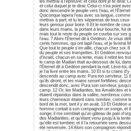
les mettrai à l'épreuve; et celui dont je te dirai: Ce
et celui duquel je te dirai: Celui-ci n'ira point avec t
donc descendre le peuple vers l'eau, et l'Éternel
Quiconque lapera l'eau avec sa langue, comme le
mettras à part; et tu les sépareras de tous ceux
leurs genoux pour boire. 6 Et le nombre de ceux 
dans leurs mains, la portant à leur bouche, fut 
mais tout le reste du peuple se courba sur ses 
l'eau. 7 Alors l'Éternel dit à Gédéon: Je vous déli
cents hommes, qui ont lapé l'eau, et je livrerai 
Que tout le peuple s'en aille, chacun chez soi. 
du peuple et ses trompettes. Et Gédéon renvo
d'Israël, chacun en sa tente, mais il retint les t
le camp de Madian était au-dessous de lui, dans 
l'Éternel dit à Gédéon pendant la nuit: Lève-toi
je l'ai livré entre tes mains. 10 Et si tu crains d
descends au camp avec Pura ton serviteur, 11 E
qu'ils diront, et tes mains seront fortifiées; des
descendit donc, avec Pura son serviteur, jusqu
camp. 12 Or, les Madianites, les Amalécites et tou
étaient répandus dans la vallée, nombreux comm
leurs chameaux étaient sans nombre, comme le s
bord de la mer, tant il y en avait. 13 Et Gédéon ar
homme contait à son compagnon un songe, et il dis
songe; il me semblait qu'un gâteau de pain d'org
des Madianites, et qu'étant venu jusqu'à la tente, 
qu'elle est tombée; et il l'a retournée sens dessu
été renversée. 14 Alors son compagnon répondit