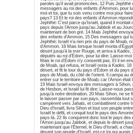
paroles qu'il avait prononcées. 12 Puis Jephthé
messagers au roi des enfants d'Ammon, pour lui d
moi et toi, que tu sois venu contre moi pour fai
pays? 13 Et le roi des enfants d'Ammon répond
Jephthé: C'est parce qu'Israël, quand il montait
pays depuis l'Arnon jusqu'au Jabbok et au Jour
maintenant de bon gré. 14 Mais Jephthé envoya
des enfants d'Ammon, 15 Des messagers qui lui d
Jephthé: Israël n'a rien pris du pays de Moab, n
d'Ammon. 16 Mais lorsque Israël monta d'Égypte
désert jusqu'à la mer Rouge, et arriva à Kadès,
députés au roi d'Édom, pour lui dire: Laisse-moi
Mais le roi d'Édom n'y consentit pas. Et il en 
de Moab, qui refusa, et Israël resta à Kadès. 18 
désert, et fit le tour du pays d'Édom et du pays 
pays de Moab, du côté de l'orient. Il campa au d
entrer sur le territoire de Moab; car l'Arnon était
19 Mais Israël envoya des messagers à Sihon, 
de Hesbon, et Israël lui fit dire: Laisse-nous pas
jusqu'à notre destination. 20 Mais Sihon, ne se fi
le laisser passer par son pays, rassembla tout s
campèrent vers Jahats, et combattirent contre Isr
Dieu d'Israël, livra Sihon et tout son peuple entre
Israël le défit, et conquit tout le pays des Amoré
pays-là. 22 Ils conquirent donc tout le pays de
l'Arnon jusqu'au Jabbok, et depuis le désert jus
maintenant que l'Éternel, le Dieu d'Israël, a ch
devant son peuple d'Israël, est-ce toi qui aurais