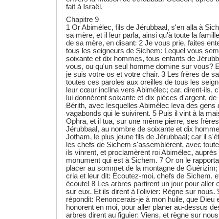
fait à Israël.
Chapitre 9
1 Or Abimélec, fils de Jérubbaal, s'en alla à Sic
sa mère, et il leur parla, ainsi qu'à toute la fami
de sa mère, en disant: 2 Je vous prie, faites en
tous les seigneurs de Sichem: Lequel vous semb
soixante et dix hommes, tous enfants de Jérubb
vous, ou qu'un seul homme domine sur vous? 
je suis votre os et votre chair. 3 Les frères de s
toutes ces paroles aux oreilles de tous les seig
leur cœur inclina vers Abimélec; car, dirent-ils, c'
lui donnèrent soixante et dix pièces d'argent, de
Bérith, avec lesquelles Abimélec leva des gens 
vagabonds qui le suivirent. 5 Puis il vint à la m
Ophra, et il tua, sur une même pierre, ses frères
Jérubbaal, au nombre de soixante et dix hommes
Jotham, le plus jeune fils de Jérubbaal; car il s'é
les chefs de Sichem s'assemblèrent, avec toute 
ils vinrent, et proclamèrent roi Abimélec, auprè
monument qui est à Sichem. 7 Or on le rapporta à
placer au sommet de la montagne de Guérizim; et,
cria et leur dit: Écoutez-moi, chefs de Sichem, 
écoute! 8 Les arbres partirent un jour pour aller 
sur eux. Et ils dirent à l'olivier: Règne sur nous. 9
répondit: Renoncerais-je à mon huile, que Dieu
honorent en moi, pour aller planer au-dessus de
arbres dirent au figuier: Viens, et règne sur nous.