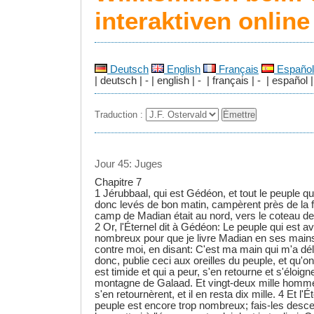
interaktiven onlin
Deutsch
English
Français
Español
| deutsch | - | english | - | français | - | español |
Traduction :
Jour 45: Juges
Chapitre 7
1 Jérubbaal, qui est Gédéon, et tout le peuple qui 
donc levés de bon matin, campèrent près de la f
camp de Madian était au nord, vers le coteau de
2 Or, l'Éternel dit à Gédéon: Le peuple qui est ave
nombreux pour que je livre Madian en ses mains; I
contre moi, en disant: C'est ma main qui m'a dél
donc, publie ceci aux oreilles du peuple, et qu'on
est timide et qui a peur, s'en retourne et s'éloign
montagne de Galaad. Et vingt-deux mille homme
s'en retournèrent, et il en resta dix mille. 4 Et l'
peuple est encore trop nombreux; fais-les descen