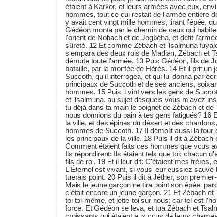
étaient à Karkor, et leurs armées avec eux, envi
hommes, tout ce qui restait de l'armée entière des 
y avait cent vingt mille hommes, tirant l'épée, qu
Gédéon monta par le chemin de ceux qui habiten
l'orient de Nobach et de Jogbéha, et défit l'armé
sûreté. 12 Et comme Zébach et Tsalmuna fuyaient, 
s'empara des deux rois de Madian, Zébach et T
déroute toute l'armée. 13 Puis Gédéon, fils de Jo
bataille, par la montée de Hérès. 14 Et il prit un
Succoth, qu'il interrogea, et qui lui donna par éc
principaux de Succoth et de ses anciens, soixan
hommes. 15 Puis il vint vers les gens de Succoth
et Tsalmuna, au sujet desquels vous m'avez insu
tu déjà dans ta main le poignet de Zébach et de
nous donnions du pain à tes gens fatigués? 16 Et 
la ville, et des épines du désert et des chardons, 
hommes de Succoth. 17 Il démolit aussi la tour d
les principaux de la ville. 18 Puis il dit à Zébach
Comment étaient faits ces hommes que vous a
Ils répondirent: Ils étaient tels que toi; chacun d'e
fils de roi. 19 Et il leur dit: C'étaient mes frère
L'Éternel est vivant, si vous leur eussiez sauvé l
tuerais point. 20 Puis il dit à Jéther, son premier-
Mais le jeune garçon ne tira point son épée, parce
c'était encore un jeune garçon. 21 Et Zébach et
toi toi-même, et jette-toi sur nous; car tel est l'
force. Et Gédéon se leva, et tua Zébach et Tsalmu
croissants qui étaient aux cous de leurs cham