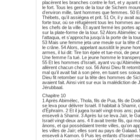
placèrent les branches contre le fort, et y ayant m
le fort. Tous les gens de la tour de Sichem mour
d'environ mille, tant hommes que femmes. 50 En
Thébets, qu'il assiégea et prit. 51 Or, il y avait au
forte tour, où se réfugièrent tous les hommes a
les chefs de la ville. Et ayant fermé les portes a
sur la plate-forme de la tour. 52 Alors Abimélec vi
l'attaqua, et s'approcha jusqu'à la porte de la tou
53 Mais une femme jeta une meule sur la tête d'A
le crâne. 54 Alors, appelant aussitôt le jeune ho
armes, il lui dit: Tire ton épée et tue-moi, de peu
Une femme l'a tué. Le jeune homme le transperça
55 Et les hommes d'Israël, ayant vu qu'Abimélec
allèrent chacun chez soi. 56 Ainsi Dieu fit retom
mal qu'il avait fait à son père, en tuant ses soixa
Dieu fit retomber sur la tête des hommes de Sich
avaient fait. Ainsi vint sur eux la malédiction de 
Jérubbaal.
Chapitre 10
1 Après Abimélec, Thola, fils de Pua, fils de D
se leva pour délivrer Israël. Il habitait à Shamir
d'Éphraïm. 2 Et il jugea Israël vingt-trois ans; pui
enseveli à Shamir. 3 Après lui se leva Jaïr, le Ga
Israël vingt-deux ans. 4 Il avait trente fils, qui m
ânons, et qui possédaient trente villes, qu'on ap
les villes de Jaïr; elles sont au pays de Galaad. 5
enseveli à Kamon. 6 Puis les enfants d'Israël r