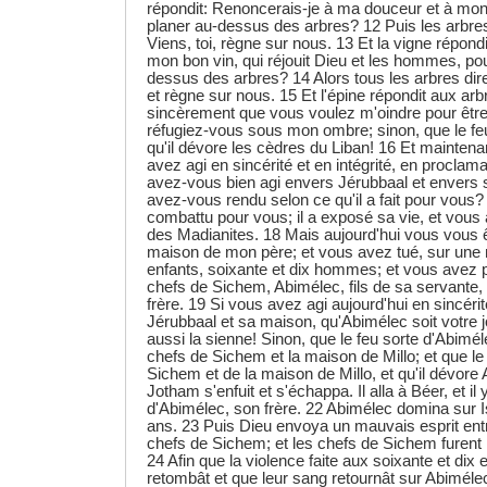
répondit: Renoncerais-je à ma douceur et à mon b
planer au-dessus des arbres? 12 Puis les arbres 
Viens, toi, règne sur nous. 13 Et la vigne répond
mon bon vin, qui réjouit Dieu et les hommes, pou
dessus des arbres? 14 Alors tous les arbres diren
et règne sur nous. 15 Et l'épine répondit aux arbr
sincèrement que vous voulez m'oindre pour être 
réfugiez-vous sous mon ombre; sinon, que le feu 
qu'il dévore les cèdres du Liban! 16 Et maintena
avez agi en sincérité et en intégrité, en proclam
avez-vous bien agi envers Jérubbaal et envers 
avez-vous rendu selon ce qu'il a fait pour vous
combattu pour vous; il a exposé sa vie, et vous 
des Madianites. 18 Mais aujourd'hui vous vous ê
maison de mon père; et vous avez tué, sur une
enfants, soixante et dix hommes; et vous avez p
chefs de Sichem, Abimélec, fils de sa servante, p
frère. 19 Si vous avez agi aujourd'hui en sincérit
Jérubbaal et sa maison, qu'Abimélec soit votre 
aussi la sienne! Sinon, que le feu sorte d'Abimél
chefs de Sichem et la maison de Millo; et que le
Sichem et de la maison de Millo, et qu'il dévore
Jotham s'enfuit et s'échappa. Il alla à Béer, et il
d'Abimélec, son frère. 22 Abimélec domina sur I
ans. 23 Puis Dieu envoya un mauvais esprit ent
chefs de Sichem; et les chefs de Sichem furent 
24 Afin que la violence faite aux soixante et dix
retombât et que leur sang retournât sur Abimélec,