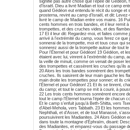
signifie pas autre chose que l'épée de Gédéon,
d'Israël. Dieu a livré Madian et tout ce camp en
quand Gédéon eut entendu le récit du songe et son
prosterna, revint au camp d'Israël, et dit: Levez-
livré le camp de Madian entre vos mains. 16 Puis 
cents hommes en trois bandes, et il leur remit 
trompettes, et des cruches vides, et des flamb
17 Et il leur dit: Regardez-moi, et faites comme j
arrivé à l'extrémité du camp, vous ferez ce que j
sonnerai de la trompette, moi et tous ceux qui 
sonnerez aussi de la trompette autour de tout le
Pour l'Éternel et pour Gédéon! 19 Gédéon, et l
étaient avec lui, vinrent à l'extrémité du cam
la veille de minuit, comme on venait de poser le
des trompettes et cassèrent les cruches qu'ils a
20 Alors les trois bandes sonnèrent des trompett
cruches. Ils saisirent de leur main gauche les fl
main droite les trompettes pour sonner; et ils cr
l'Éternel et pour Gédéon! 21 Et ils se tinrent, c
du camp; et tout le camp se mit à courir, à pousse
22 Les trois cents hommes sonnèrent encore de
tout le camp l'Éternel tourna l'épée de chacun
Et le camp s'enfuit jusqu'à Beth-Shitta, vers Tse
d'Abel-Mehola, vers Tabbath. 23 Et les hommes 
Nephthali, et d'Asser, et de tout Manassé, s'ass
poursuivirent les Madianites. 24 Alors Gédéon
dans toute la montagne d'Éphraïm, disant: Desc
des Madianites, et emparez-vous du passage de