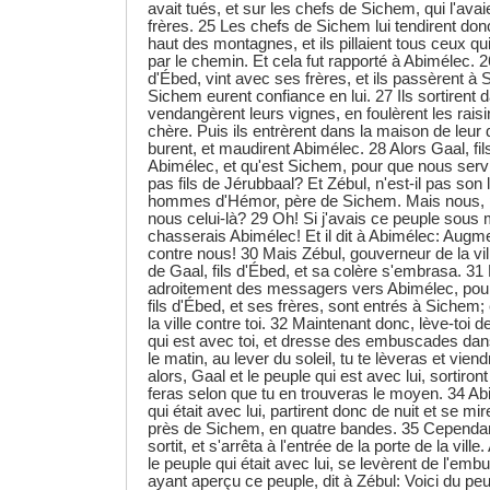
avait tués, et sur les chefs de Sichem, qui l'avai
frères. 25 Les chefs de Sichem lui tendirent do
haut des montagnes, et ils pillaient tous ceux qu
par le chemin. Et cela fut rapporté à Abimélec. 26
d'Ébed, vint avec ses frères, et ils passèrent à 
Sichem eurent confiance en lui. 27 Ils sortirent
vendangèrent leurs vignes, en foulèrent les raisi
chère. Puis ils entrèrent dans la maison de leur
burent, et maudirent Abimélec. 28 Alors Gaal, fils
Abimélec, et qu'est Sichem, pour que nous serv
pas fils de Jérubbaal? Et Zébul, n'est-il pas son
hommes d'Hémor, père de Sichem. Mais nous, p
nous celui-là? 29 Oh! Si j'avais ce peuple sous 
chasserais Abimélec! Et il dit à Abimélec: Augm
contre nous! 30 Mais Zébul, gouverneur de la vill
de Gaal, fils d'Ébed, et sa colère s'embrasa. 31 
adroitement des messagers vers Abimélec, pour l
fils d'Ébed, et ses frères, sont entrés à Sichem; e
la ville contre toi. 32 Maintenant donc, lève-toi de
qui est avec toi, et dresse des embuscades da
le matin, au lever du soleil, tu te lèveras et viend
alors, Gaal et le peuple qui est avec lui, sortiront 
feras selon que tu en trouveras le moyen. 34 Abi
qui était avec lui, partirent donc de nuit et se 
près de Sichem, en quatre bandes. 35 Cependant
sortit, et s'arrêta à l'entrée de la porte de la vill
le peuple qui était avec lui, se levèrent de l'em
ayant aperçu ce peuple, dit à Zébul: Voici du pe