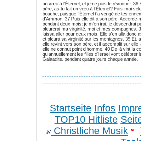
un vœu à l'Éternel, et je ne puis le révoquer. 36 E
père, as-tu fait un vœu à l'Éternel? Fais-moi selo
bouche, puisque l'Éternel t'a vengé de tes ennem
d'Ammon. 37 Puis elle dit à son père: Accorde-m
pendant deux mois; je m'en irai, je descendrai p
pleurerai ma virginité, moi et mes compagnes. 38 Et
laissa aller pour deux mois. Elle s'en alla don
et pleura sa virginité sur les montagnes. 39 Et,
elle revint vers son père, et il accomplit sur elle l
elle ne connut point d'homme. 40 De là vint la c
qu'annuellement les filles d'Israël vont célébrer la
Galaadite, pendant quatre jours chaque année.
Startseite
Infos
Impr
TOP10 Hitliste
Seit
Christliche Musik