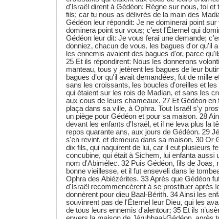
d'Israël dirent à Gédéon: Règne sur nous, toi et ton
fils; car tu nous as délivrés de la main des Madi
Gédéon leur répondit: Je ne dominerai point sur 
dominera point sur vous; c'est l'Éternel qui dom
Gédéon leur dit: Je vous ferai une demande; c'
donniez, chacun de vous, les bagues d'or qu'il a
les ennemis avaient des bagues d'or, parce qu'il
25 Et ils répondirent: Nous les donnerons volont
manteau, tous y jetèrent les bagues de leur butin
bagues d'or qu'il avait demandées, fut de mille et
sans les croissants, les boucles d'oreilles et le
qui étaient sur les rois de Madian, et sans les cr
aux cous de leurs chameaux. 27 Et Gédéon en fit
plaça dans sa ville, à Ophra. Tout Israël s'y prost
un piège pour Gédéon et pour sa maison. 28 Ains
devant les enfants d'Israël, et il ne leva plus la tê
repos quarante ans, aux jours de Gédéon. 29 Jér
s'en revint, et demeura dans sa maison. 30 Or 
dix fils, qui naquirent de lui, car il eut plusieur
concubine, qui était à Sichem, lui enfanta aussi un
nom d'Abimélec. 32 Puis Gédéon, fils de Joas,
bonne vieillesse, et il fut enseveli dans le tomb
Ophra des Abiézérites. 33 Après que Gédéon fut
d'Israël recommencèrent à se prostituer après l
donnèrent pour dieu Baal-Bérith. 34 Ainsi les enf
souvinrent pas de l'Éternel leur Dieu, qui les ava
de tous leurs ennemis d'alentour; 35 Et ils n'usè
envers la maison de Jérubbaal-Gédéon, après tout