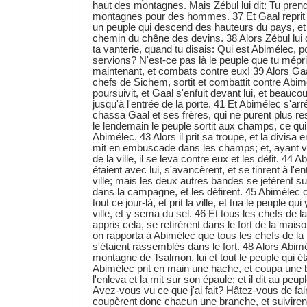
haut des montagnes. Mais Zébul lui dit: Tu pren
montagnes pour des hommes. 37 Et Gaal reprit la 
un peuple qui descend des hauteurs du pays, et 
chemin du chêne des devins. 38 Alors Zébul lui 
ta vanterie, quand tu disais: Qui est Abimélec, 
servions? N'est-ce pas là le peuple que tu mépr
maintenant, et combats contre eux! 39 Alors Gaa
chefs de Sichem, sortit et combattit contre Abim
poursuivit, et Gaal s'enfuit devant lui, et beauc
jusqu'à l'entrée de la porte. 41 Et Abimélec s'ar
chassa Gaal et ses frères, qui ne purent plus r
le lendemain le peuple sortit aux champs, ce qui 
Abimélec. 43 Alors il prit sa troupe, et la divisa 
mit en embuscade dans les champs; et, ayant vu
de la ville, il se leva contre eux et les défit. 44 
étaient avec lui, s'avancèrent, et se tinrent à l'en
ville; mais les deux autres bandes se jetèrent su
dans la campagne, et les défirent. 45 Abimélec co
tout ce jour-là, et prit la ville, et tua le peuple qui 
ville, et y sema du sel. 46 Et tous les chefs de 
appris cela, se retirèrent dans le fort de la mais
on rapporta à Abimélec que tous les chefs de la
s'étaient rassemblés dans le fort. 48 Alors Abim
montagne de Tsalmon, lui et tout le peuple qui éta
Abimélec prit en main une hache, et coupa une 
l'enleva et la mit sur son épaule; et il dit au peupl
Avez-vous vu ce que j'ai fait? Hâtez-vous de fa
coupèrent donc chacun une branche, et suivirent