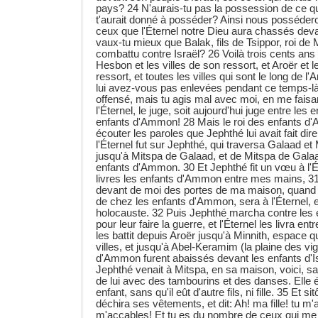
pays? 24 N'aurais-tu pas la possession de ce 
t'aurait donné à posséder? Ainsi nous posséder
ceux que l'Éternel notre Dieu aura chassés deva
vaux-tu mieux que Balak, fils de Tsippor, roi de 
combattu contre Israël? 26 Voilà trois cents ans 
Hesbon et les villes de son ressort, et Aroër et l
ressort, et toutes les villes qui sont le long de l
lui avez-vous pas enlevées pendant ce temps-là?
offensé, mais tu agis mal avec moi, en me faisa
l'Éternel, le juge, soit aujourd'hui juge entre les e
enfants d'Ammon! 28 Mais le roi des enfants d'
écouter les paroles que Jephthé lui avait fait dire
l'Éternel fut sur Jephthé, qui traversa Galaad e
jusqu'à Mitspa de Galaad, et de Mitspa de Galaa
enfants d'Ammon. 30 Et Jephthé fit un vœu à l'Éte
livres les enfants d'Ammon entre mes mains, 31 
devant de moi des portes de ma maison, quand j
de chez les enfants d'Ammon, sera à l'Éternel, et j
holocauste. 32 Puis Jephthé marcha contre les
pour leur faire la guerre, et l'Éternel les livra ent
les battit depuis Aroër jusqu'à Minnith, espace qu
villes, et jusqu'à Abel-Keramim (la plaine des vig
d'Ammon furent abaissés devant les enfants d'
Jephthé venait à Mitspa, en sa maison, voici, sa f
de lui avec des tambourins et des danses. Elle é
enfant, sans qu'il eût d'autre fils, ni fille. 35 Et sitô
déchira ses vêtements, et dit: Ah! ma fille! tu m'
m'accables! Et tu es du nombre de ceux qui me tro