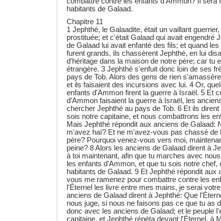
combattre contre les enfants d'Ammon? Il sera l
habitants de Galaad.
Chapitre 11
1 Jephthé, le Galaadite, était un vaillant guerrie
prostituée; et c'était Galaad qui avait engendré
de Galaad lui avait enfanté des fils; et quand les
furent grands, ils chassèrent Jephthé, en lui disa
d'héritage dans la maison de notre père; car tu 
étrangère. 3 Jephthé s'enfuit donc loin de ses frè
pays de Tob. Alors des gens de rien s'amassère
et ils faisaient des incursions avec lui. 4 Or, qu
enfants d'Ammon firent la guerre à Israël. 5 Et
d'Ammon faisaient la guerre à Israël, les ancien
chercher Jephthé au pays de Tob. 6 Et ils dirent
sois notre capitaine, et nous combattrons les e
Mais Jephthé répondit aux anciens de Galaad: N
m'avez haï? Et ne m'avez-vous pas chassé de
père? Pourquoi venez-vous vers moi, maintenan
peine? 8 Alors les anciens de Galaad dirent à 
à toi maintenant, afin que tu marches avec nous
les enfants d'Ammon, et que tu sois notre chef, c
habitants de Galaad. 9 Et Jephthé répondit aux 
vous me ramenez pour combattre contre les en
l'Éternel les livre entre mes mains, je serai votre
anciens de Galaad dirent à Jephthé: Que l'Étern
nous juge, si nous ne faisons pas ce que tu as di
donc avec les anciens de Galaad; et le peuple l'é
capitaine, et Jephthé répéta devant l'Éternel, à M