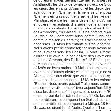
ce qui est mauvais devant l'Éternel, et ils servire
Ashtharoth, les dieux de Syrie, les dieux de Sid
les dieux des enfants d'Ammon et les dieux des Ph
abandonnèrent l'Éternel, et ils ne le servirent pas
l'Éternel s'embrasa contre Israël, et il les livra 
Philistins, et entre les mains des enfants d'Am
et foulèrent les enfants d'Israël en cette année-là
ans tous les enfants d'Israël qui étaient au delà
des Amoréens, en Galaad. 9 Et les enfants d'A
Jourdain, pour combattre aussi contre Juda, et 
contre la maison d'Éphraïm; et Israël fut dans d
angoisses. 10 Alors les enfants d'Israël crièrent à
Nous avons péché contre toi; car nous avons a
et nous avons servi les Baalim. 11 Mais l'Éterne
d'Israël: Ne vous ai-je pas délivré des Égyptie
enfants d'Ammon, des Philistins? 12 Et lorsque 
et Maon vous ont opprimés et que vous avez cri
délivrés de leurs mains. 13 Mais vous m'avez 
avez servi d'autres dieux; c'est pourquoi je ne v
Allez, et criez aux dieux que vous avez choisis; 
au temps de votre angoisse. 15 Mais les enfants 
l'Éternel: Nous avons péché! Traite-nous comme
seulement veuille nous délivrer aujourd'hui. 16 Et
d'eux les dieux des étrangers, et ils servirent l'É
en son cœur de l'affliction d'Israël. 17 Or, les 
rassemblèrent, et campèrent en Galaad; et les e
se rassemblèrent et campèrent à Mitspa. 18 Et l
Galaad, se dirent l'un à l'autre: Quel est l'ho