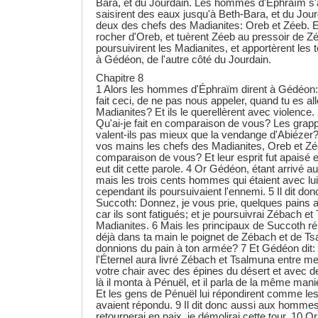
Bara, et du Jourdain. Les hommes d'Éphraïm s
saisirent des eaux jusqu'à Beth-Bara, et du Jourda
deux des chefs des Madianites: Oreb et Zéeb. Et
rocher d'Oreb, et tuèrent Zéeb au pressoir de Zé
poursuivirent les Madianites, et apportèrent les
à Gédéon, de l'autre côté du Jourdain.
Chapitre 8
1 Alors les hommes d'Éphraïm dirent à Gédéon:
fait ceci, de ne pas nous appeler, quand tu es all
Madianites? Et ils le querellèrent avec violence. 2
Qu'ai-je fait en comparaison de vous? Les grap
valent-ils pas mieux que la vendange d'Abiézer? 
vos mains les chefs des Madianites, Oreb et Zée
comparaison de vous? Et leur esprit fut apaisé en
eut dit cette parole. 4 Or Gédéon, étant arrivé a
mais les trois cents hommes qui étaient avec lui,
cependant ils poursuivaient l'ennemi. 5 Il dit do
Succoth: Donnez, je vous prie, quelques pains a
car ils sont fatigués; et je poursuivrai Zébach e
Madianites. 6 Mais les principaux de Succoth ré
déjà dans ta main le poignet de Zébach et de T
donnions du pain à ton armée? 7 Et Gédéon dit:
l'Éternel aura livré Zébach et Tsalmuna entre me
votre chair avec des épines du désert et avec d
là il monta à Pénuël, et il parla de la même man
Et les gens de Pénuël lui répondirent comme le
avaient répondu. 9 Il dit donc aussi aux homme
retournerai en paix, je démolirai cette tour. 10 