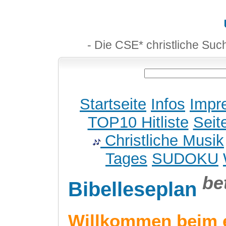
- Die CSE* christliche Suc
Startseite
Infos
Impr
TOP10 Hitliste
Seit
Christliche Musik
Tages
SUDOKU
be
Bibelleseplan
Willkommen beim 