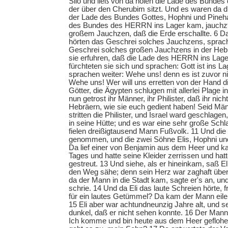
Silo und ließ von da holen die Lade des Bund
der über den Cherubim sitzt. Und es waren da d
der Lade des Bundes Gottes, Hophni und Pineha
des Bundes des HERRN ins Lager kam, jauchzte
großem Jauchzen, daß die Erde erschallte. 6 Da 
hörten das Geschrei solches Jauchzens, sprach
Geschrei solches großen Jauchzens in der Heb
sie erfuhren, daß die Lade des HERRN ins La
fürchteten sie sich und sprachen: Gott ist ins
sprachen weiter: Wehe uns! denn es ist zuvor ni
Wehe uns! Wer will uns erretten von der Hand d
Götter, die Ägypten schlugen mit allerlei Plage i
nun getrost ihr Männer, ihr Philister, daß ihr ni
Hebräern, wie sie euch gedient haben! Seid Männ
stritten die Philister, und Israel ward geschlagen,
in seine Hütte; und es war eine sehr große Schl
fielen dreißigtausend Mann Fußvolk. 11 Und di
genommen, und die zwei Söhne Elis, Hophni und
Da lief einer von Benjamin aus dem Heer und k
Tages und hatte seine Kleider zerrissen und hat
gestreut. 13 Und siehe, als er hineinkam, saß El
den Weg sähe; denn sein Herz war zaghaft über
da der Mann in die Stadt kam, sagte er's an, un
schrie. 14 Und da Eli das laute Schreien hörte, f
für ein lautes Getümmel? Da kam der Mann eilen
15 Eli aber war achtundneunzig Jahre alt, und 
dunkel, daß er nicht sehen konnte. 16 Der Mann 
Ich komme und bin heute aus dem Heer geflohen