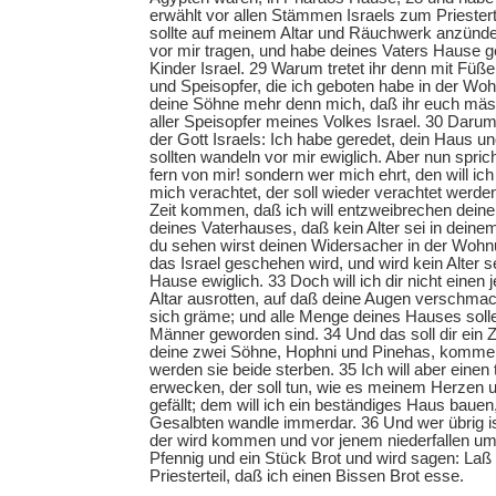
erwählt vor allen Stämmen Israels zum Priester
sollte auf meinem Altar und Räuchwerk anzünd
vor mir tragen, und habe deines Vaters Hause g
Kinder Israel. 29 Warum tretet ihr denn mit Füß
und Speisopfer, die ich geboten habe in der Wo
deine Söhne mehr denn mich, daß ihr euch mäs
aller Speisopfer meines Volkes Israel. 30 Daru
der Gott Israels: Ich habe geredet, dein Haus u
sollten wandeln vor mir ewiglich. Aber nun spri
fern von mir! sondern wer mich ehrt, den will ic
mich verachtet, der soll wieder verachtet werden
Zeit kommen, daß ich will entzweibrechen dein
deines Vaterhauses, daß kein Alter sei in dein
du sehen wirst deinen Widersacher in der Wohnu
das Israel geschehen wird, und wird kein Alter s
Hause ewiglich. 33 Doch will ich dir nicht einen
Altar ausrotten, auf daß deine Augen verschma
sich gräme; und alle Menge deines Hauses soll
Männer geworden sind. 34 Und das soll dir ein 
deine zwei Söhne, Hophni und Pinehas, kommen 
werden sie beide sterben. 35 Ich will aber einen 
erwecken, der soll tun, wie es meinem Herzen 
gefällt; dem will ich ein beständiges Haus baue
Gesalbten wandle immerdar. 36 Und wer übrig i
der wird kommen und vor jenem niederfallen um
Pfennig und ein Stück Brot und wird sagen: La
Priesterteil, daß ich einen Bissen Brot esse.