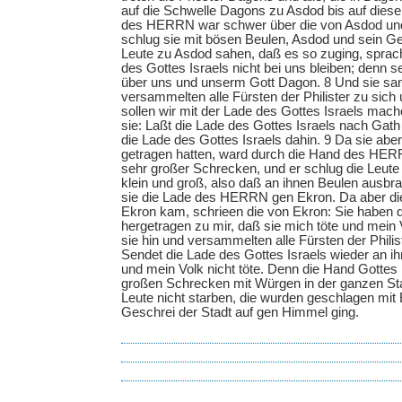
auf die Schwelle Dagons zu Asdod bis auf diese
des HERRN war schwer über die von Asdod und
schlug sie mit bösen Beulen, Asdod und sein Ge
Leute zu Asdod sahen, daß es so zuging, sprach
des Gottes Israels nicht bei uns bleiben; denn s
über uns und unserm Gott Dagon. 8 Und sie san
versammelten alle Fürsten der Philister zu sic
sollen wir mit der Lade des Gottes Israels mac
sie: Laßt die Lade des Gottes Israels nach Gath
die Lade des Gottes Israels dahin. 9 Da sie aber
getragen hatten, ward durch die Hand des HERR
sehr großer Schrecken, und er schlug die Leute i
klein und groß, also daß an ihnen Beulen ausbr
sie die Lade des HERRN gen Ekron. Da aber di
Ekron kam, schrieen die von Ekron: Sie haben 
hergetragen zu mir, daß sie mich töte und mein
sie hin und versammelten alle Fürsten der Phili
Sendet die Lade des Gottes Israels wieder an ih
und mein Volk nicht töte. Denn die Hand Gottes
großen Schrecken mit Würgen in der ganzen St
Leute nicht starben, die wurden geschlagen mit
Geschrei der Stadt auf gen Himmel ging.