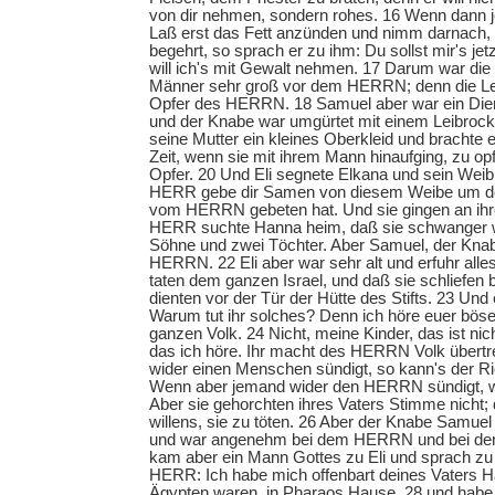
von dir nehmen, sondern rohes. 16 Wenn dann 
Laß erst das Fett anzünden und nimm darnach,
begehrt, so sprach er zu ihm: Du sollst mir's jet
will ich's mit Gewalt nehmen. 17 Darum war die
Männer sehr groß vor dem HERRN; denn die Leu
Opfer des HERRN. 18 Samuel aber war ein Di
und der Knabe war umgürtet mit einem Leibroc
seine Mutter ein kleines Oberkleid und brachte 
Zeit, wenn sie mit ihrem Mann hinaufging, zu opf
Opfer. 20 Und Eli segnete Elkana und sein Weib
HERR gebe dir Samen von diesem Weibe um der B
vom HERRN gebeten hat. Und sie gingen an ihr
HERR suchte Hanna heim, daß sie schwanger w
Söhne und zwei Töchter. Aber Samuel, der Kna
HERRN. 22 Eli aber war sehr alt und erfuhr all
taten dem ganzen Israel, und daß sie schliefen 
dienten vor der Tür der Hütte des Stifts. 23 Und
Warum tut ihr solches? Denn ich höre euer bö
ganzen Volk. 24 Nicht, meine Kinder, das ist nic
das ich höre. Ihr macht des HERRN Volk übert
wider einen Menschen sündigt, so kann's der Ric
Wenn aber jemand wider den HERRN sündigt, wer
Aber sie gehorchten ihres Vaters Stimme nicht
willens, sie zu töten. 26 Aber der Knabe Samu
und war angenehm bei dem HERRN und bei de
kam aber ein Mann Gottes zu Eli und sprach zu 
HERR: Ich habe mich offenbart deines Vaters Ha
Ägypten waren, in Pharaos Hause, 28 und habe 