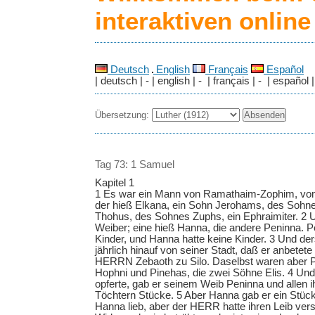
interaktiven onlin
Deutsch
English
Français
Español
| deutsch | - | english | - | français | - | español |
Übersetzung:
Tag 73: 1 Samuel
Kapitel 1
1 Es war ein Mann von Ramathaim-Zophim, vo
der hieß Elkana, ein Sohn Jerohams, des Sohn
Thohus, des Sohnes Zuphs, ein Ephraimiter. 2 U
Weiber; eine hieß Hanna, die andere Peninna. P
Kinder, und Hanna hatte keine Kinder. 3 Und de
jährlich hinauf von seiner Stadt, daß er anbetet
HERRN Zebaoth zu Silo. Daselbst waren aber 
Hophni und Pinehas, die zwei Söhne Elis. 4 Un
opferte, gab er seinem Weib Peninna und allen 
Töchtern Stücke. 5 Aber Hanna gab er ein Stück 
Hanna lieb, aber der HERR hatte ihren Leib ver