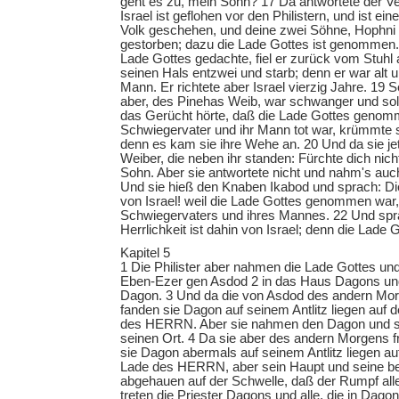
geht es zu, mein Sohn? 17 Da antwortete der V
Israel ist geflohen vor den Philistern, und ist ei
Volk geschehen, und deine zwei Söhne, Hophni 
gestorben; dazu die Lade Gottes ist genommen.
Lade Gottes gedachte, fiel er zurück vom Stuhl
seinen Hals entzwei und starb; denn er war alt 
Mann. Er richtete aber Israel vierzig Jahre. 19 
aber, des Pinehas Weib, war schwanger und soll
das Gerücht hörte, daß die Lade Gottes genom
Schwiegervater und ihr Mann tot war, krümmte s
denn es kam sie ihre Wehe an. 20 Und da sie jet
Weiber, die neben ihr standen: Fürchte dich nich
Sohn. Aber sie antwortete nicht und nahm's auc
Und sie hieß den Knaben Ikabod und sprach: Die 
von Israel! weil die Lade Gottes genommen war
Schwiegervaters und ihres Mannes. 22 Und spr
Herrlichkeit ist dahin von Israel; denn die Lade
Kapitel 5
1 Die Philister aber nahmen die Lade Gottes un
Eben-Ezer gen Asdod 2 in das Haus Dagons und 
Dagon. 3 Und da die von Asdod des andern Mor
fanden sie Dagon auf seinem Antlitz liegen auf 
des HERRN. Aber sie nahmen den Dagon und se
seinen Ort. 4 Da sie aber des andern Morgens f
sie Dagon abermals auf seinem Antlitz liegen au
Lade des HERRN, aber sein Haupt und seine b
abgehauen auf der Schwelle, daß der Rumpf all
treten die Priester Dagons und alle, die in Dago