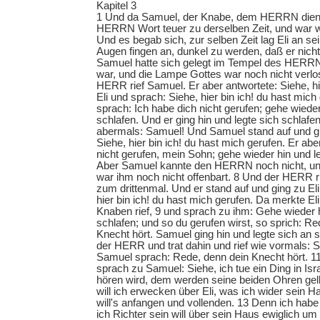
Kapitel 3
1 Und da Samuel, der Knabe, dem HERRN diente
HERRN Wort teuer zu derselben Zeit, und war 
Und es begab sich, zur selben Zeit lag Eli an s
Augen fingen an, dunkel zu werden, daß er nich
Samuel hatte sich gelegt im Tempel des HERRN
war, und die Lampe Gottes war noch nicht verl
HERR rief Samuel. Er aber antwortete: Siehe, hier
Eli und sprach: Siehe, hier bin ich! du hast mich
sprach: Ich habe dich nicht gerufen; gehe wieder
schlafen. Und er ging hin und legte sich schlafe
abermals: Samuel! Und Samuel stand auf und gi
Siehe, hier bin ich! du hast mich gerufen. Er ab
nicht gerufen, mein Sohn; gehe wieder hin und l
Aber Samuel kannte den HERRN noch nicht, 
war ihm noch nicht offenbart. 8 Und der HERR r
zum drittenmal. Und er stand auf und ging zu El
hier bin ich! du hast mich gerufen. Da merkte E
Knaben rief, 9 und sprach zu ihm: Gehe wieder h
schlafen; und so du gerufen wirst, so sprich: 
Knecht hört. Samuel ging hin und legte sich an
der HERR und trat dahin und rief wie vormals:
Samuel sprach: Rede, denn dein Knecht hört. 
sprach zu Samuel: Siehe, ich tue ein Ding in Isr
hören wird, dem werden seine beiden Ohren gel
will ich erwecken über Eli, was ich wider sein H
will's anfangen und vollenden. 13 Denn ich hab
ich Richter sein will über sein Haus ewiglich um 