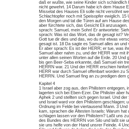
daß er wußte, wie seine Kinder sich schändlich h
nicht gewehrt. 14 Darum habe ich dem Hause El
Missetat des Hauses Eli solle nicht versöhnt w
Schlachtopfer noch mit Speisopfer ewiglich. 15
den Morgen und tat die Türen auf am Hause 
aber fürchtete sich, das Gesicht Eli anzusagen. 1
sprach: Samuel, mein Sohn! Er antwortete: Siehe,
sprach: Was ist das Wort, das dir gesagt ist? V
Gott tue dir dies und das, wo du mir etwas versc
gesagt ist. 18 Da sagte es Samuel alles an und
Er aber sprach: Es ist der HERR; er tue, was ihm
Samuel aber nahm zu, und der HERR war mit ihm
unter allen seinen Worten auf die Erde. 20 Und 
bis gen Beer-Seba erkannte, daß Samuel ein tr
HERRN war. 21 Und der HERR erschien hinfort 
HERR war durch Samuel offenbart worden zu Si
HERRN. Und Samuel fing an zu predigen dem g
Kapitel 4
1 Israel aber zog aus, den Philistern entgegen, i
lagerten sich bei Eben-Ezer. Die Philister aber h
Aphek 2 und stellten sich gegen Israel. Und der St
und Israel ward vor den Philistern geschlagen; u
Ordnung im Felde bei viertausend Mann. 3 Und 
kam, sprachen die Ältesten Israels: Warum hat
schlagen lassen vor den Philistern? Laßt uns 
des Bundes des HERRN von Silo und laßt sie 
sie uns helfe von der Hand unsrer Feinde. 4 Un