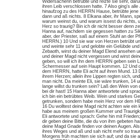
Widersacherin betrübte und reizte sie sehr, d
ihren Leib verschlossen hatte. 7 Also ging's alle
hinaufzog zu des HERRN Hause, betrübte jene si
dann und aß nichts. 8 Elkana aber, ihr Mann, sp
warum weinst du, und warum issest du nichts, 
Herz so traurig? Bin ich dir nicht besser denn 
Hanna auf, nachdem sie gegessen hatten zu Silo
aber, der Priester, saß auf einem Stuhl an der 
HERRN.) 10 Und sie war von Herzen betrübt 
und weinte sehr 11 und gelobte ein Gelübde u
Zebaoth, wirst du deiner Magd Elend ansehen 
und deiner Magd nicht vergessen und wirst dei
geben, so will ich ihn dem HERRN geben sein Le
Schermesser auf sein Haupt kommen. 12 Und da
dem HERRN, hatte Eli acht auf ihren Mund. 13 
ihrem Herzen; allein ihre Lippen regten sich, un
man nicht. Da meinte Eli, sie wäre trunken, 14 u
lange willst du trunken sein? Laß den Wein von
bei dir hast! 15 Hanna aber antwortete und spra
ich bin ein betrübtes Weib. Wein und starkes Ge
getrunken, sondern habe mein Herz vor dem H
16 Du wolltest deine Magd nicht achten wie ein 
habe aus meinem großen Kummer und Traurigkei
Eli antwortete und sprach: Gehe hin mit Frieden;
dir geben deine Bitte, die du von ihm gebeten ha
deine Magd Gnade finden vor deinen Augen. Als
ihres Weges und aß und sah nicht mehr so traur
Morgens früh machten sie sich auf; und da sie a