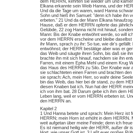
dem HERRN, kehrten sie wieder um und kame
Elkana erkannte sein Weib Hanna, und der HER
Und da die Tage um waren, ward Hanna schwan
Sohn und hieß ihn Samuel: "denn ich habe ih
erbeten." 21 Und da der Mann Elkana hinaufzo
Hause, daß er dem HERRN opferte das jährlich
Gelübde, 22 zog Hanna nicht mit hinauf, sonder
Mann: Bis der Knabe entwöhnt werde, so will ich
vor dem HERRN erscheine und bleibe daselbst e
ihr Mann, sprach zu ihr: So tue, wie dir's gefällt: 
entwöhnst; der HERR bestätige aber was er gere
das Weib und säugte ihren Sohn, bis daß sie ih
brachte ihn mit sich hinauf, nachdem sie ihn entw
Farren, mit einem Epha Mehl und einem Krug We
das Haus des HERRN zu Silo. Der Knabe war a
sie schlachteten einen Farren und brachten den
sie sprach: Ach, mein Herr, so wahr deine Seele 
bin das Weib, das hier bei dir stand, zu dem 
diesen Knaben bat ich. Nun hat der HERR meine
ich von ihm bat. 28 Darum gebe ich ihm dem 
Leben lang, weil er vom HERRN erbeten ist. Und
den HERRN an.
Kapitel 2
1 Und Hanna betete und sprach: Mein Herz ist f
HERRN; mein Horn ist erhöht in dem HERRN. M
weit aufgetan über meine Feinde; denn ich freue
Es ist niemand heilig wie der HERR, außer dir ist
Hort, wie unser Gott ist. 3 Laßt euer großes R