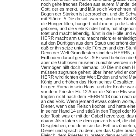
noch gehe freches Reden aus eurem Munde; de
Gott, der es merkt, und läßt solch Vornehmen ni
Bogen der Starken ist zerbrochen, und die Sch
mit Stärke. 5 Die da satt waren, sind ums Brot
die Hunger litten, hungert nicht mehr; ja die Unf
geboren, und die viele Kinder hatte, hat abge
tötet und macht lebendig, führt in die Hölle und 
HERR macht arm und macht reich; er erniedrigt 
auf den Dürftigen aus dem Staub und erhöht d
daß er ihn setze unter die Fürsten und den Stuhl
Denn der Welt Grundfesten sind des HERRN, un
Erdboden darauf gesetzt. 9 Er wird behüten die 
aber die Gottlosen müssen zunichte werden in Fi
Vermögen hilft doch niemand. 10 Die mit dem
müssen zugrunde gehen; über ihnen wird er do
HERR wird richten der Welt Enden und wird Ma
König und erhöhen das Horn seines Gesalbten. 
hin gen Rama in sein Haus; und der Knabe wa
vor dem Priester Eli. 12 Aber die Söhne Elis wa
fragten nicht nach dem HERRN 13 noch nach de
an das Volk. Wenn jemand etwas opfern wollte,
Diener, wenn das Fleisch kochte, und hatte eine
in seiner Hand 14 und stieß in den Tiegel oder 
oder Topf; was er mit der Gabel hervorzog, das
davon. Also taten sie dem ganzen Israel, die da
Desgleichen, ehe denn sie das Fett anzündeten
Diener und sprach zu dem, der das Opfer bracht
Fleisch, dem Priester zu braten; denn er will ni