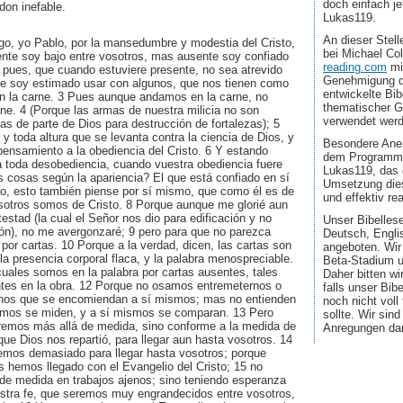
doch einfach jet
don inefable.
Lukas119.
An dieser Stel
go, yo Pablo, por la mansedumbre y modestia del Cristo,
bei Michael Co
ente soy bajo entre vosotros, mas ausente soy confiado
reading.com
mi
 pues, que cuando estuviere presente, no sea atrevido
Genehmigung d
ue soy estimado usar con algunos, que nos tienen como
entwickelte Bib
 la carne. 3 Pues aunque andamos en la carne, no
thematischer G
ne. 4 (Porque las armas de nuestra milicia no son
verwendet wer
as de parte de Dios para destrucción de fortalezas); 5
y toda altura que se levanta contra la ciencia de Dios, y
Besondere Aner
pensamiento a la obediencia del Cristo. 6 Y estando
dem Programmi
a toda desobediencia, cuando vuestra obediencia fuere
Lukas119, das 
s cosas según la apariencia? El que está confiado en sí
Umsetzung dies
o, esto también piense por sí mismo, que como él es de
und effektiv real
osotros somos de Cristo. 8 Porque aunque me glorié aun
estad (la cual el Señor nos dio para edificación y no
Unser Bibellese
ión), no me avergonzaré; 9 pero para que no parezca
Deutsch, Engli
or cartas. 10 Porque a la verdad, dicen, las cartas son
angeboten. Wir
la presencia corporal flaca, y la palabra menospreciable.
Beta-Stadium u
 cuales somos en la palabra por cartas ausentes, tales
Daher bitten wi
tes en la obra. 12 Porque no osamos entremeternos o
falls unser Bib
nos que se encomiendan a sí mismos; mas no entienden
noch nicht voll
smos se miden, y a sí mismos se comparan. 13 Pero
sollte. Wir sin
aremos más allá de medida, sino conforme a la medida de
Anregungen da
 que Dios nos repartió, para llegar aun hasta vosotros. 14
mos demasiado para llegar hasta vosotros; porque
s hemos llegado con el Evangelio del Cristo; 15 no
 de medida en trabajos ajenos; sino teniendo esperanza
estra fe, que seremos muy engrandecidos entre vosotros,