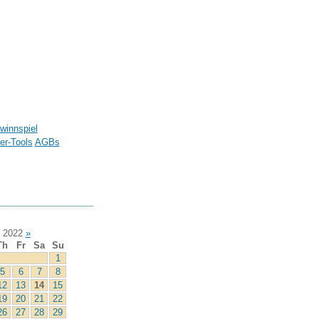
winnspiel
r-Tools
AGBs
 2022
»
Th
Fr
Sa
Su
1
5
6
7
8
12
13
14
15
19
20
21
22
26
27
28
29