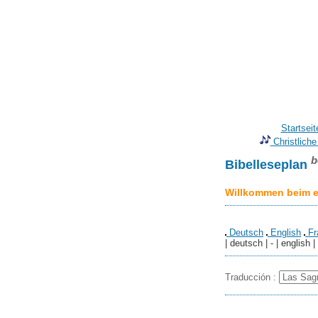
Startseit
Christliche
b
Bibelleseplan
Willkommen beim er
Deutsch
English
Fr
| deutsch | - | english |
Traducción :