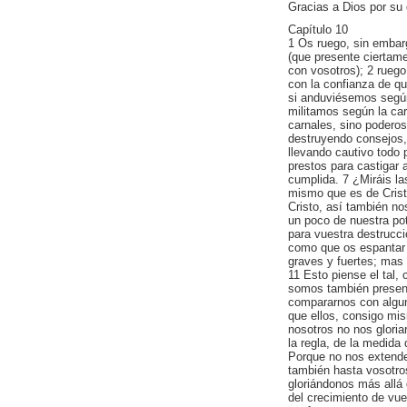
Gracias a Dios por su 
Capítulo 10
1 Os ruego, sin embar
(que presente ciertam
con vosotros); 2 ruego
con la confianza de q
si anduviésemos según
militamos según la car
carnales, sino poderos
destruyendo consejos, 
llevando cautivo todo 
prestos para castigar 
cumplida. 7 ¿Miráis la
mismo que es de Crist
Cristo, así también n
un poco de nuestra pot
para vuestra destrucc
como que os espantar p
graves y fuertes; mas 
11 Esto piense el tal,
somos también presen
compararnos con algu
que ellos, consigo mi
nosotros no nos glori
la regla, de la medida
Porque no nos extende
también hasta vosotro
gloriándonos más allá
del crecimiento de vu