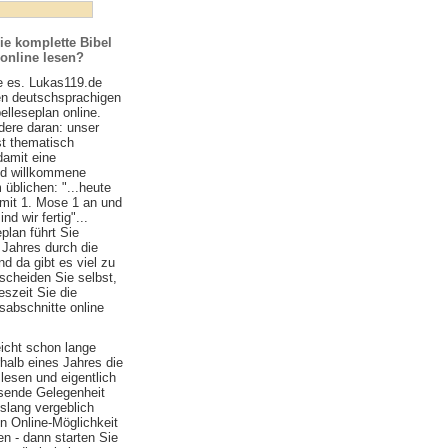
ie komplette Bibel
 online lesen?
e es. Lukas119.de
ten deutschsprachigen
belleseplan online.
ere daran: unser
st thematisch
damit eine
nd willkommene
 üblichen: "...heute
 mit 1. Mose 1 an und
d wir fertig"...
plan führt Sie
 Jahres durch die
nd da gibt es viel zu
scheiden Sie selbst,
szeit Sie die
sabschnitte online
eicht schon lange
halb eines Jahres die
lesen und eigentlich
ssende Gelegenheit
islang vergeblich
n Online-Möglichkeit
n - dann starten Sie