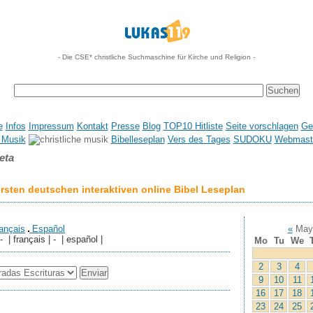
- Die CSE* christliche Suchmaschine für Kirche und Religion -
e
Infos
Impressum
Kontakt
Presse
Blog
TOP10 Hitliste
Seite vorschlagen
Ge
 Musik
Bibelleseplan
Vers des Tages
SUDOKU
Webmaste
eta
sten deutschen interaktiven online Bibel Leseplan
ançais
Español
«
May
 - | français | - | español |
Mo
Tu
We
2
3
4
9
10
11
16
17
18
23
24
25