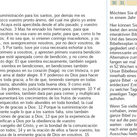
30
31
Möchten Sie d
suministración para los santos, por demás me es
in einem Jahr
ozco vuestro pronto ánimo, del cual me glorío yo entre
 Acaya está apercibida desde el año pasado; y vuestro
Hier können Si
muchos. 3 Mas he enviado los hermanos, para que
bietet den ers
vosotros no sea vano en esta parte; para que, como lo he
interaktiven Bi
dos; 4 no sea que, si vinieren conmigo macedonios, y os
Und das besond
s, nos avergoncemos nosotros, por no decir vosotros, de
Bibelleseplan i
. 5 Por tanto, tuve por cosa necesaria exhortar a los
gegliedert und 
rimero a vosotros, y apresten primero vuestra bendición
interessante u
que esté aparejada como de bendición, y no como de
Alternative zum
to digo: El que siembra escasamente, también segará
fangen wir mal
 siembra en bendiciones, en bendiciones también
in 52 Wochen sin
mo propuso en su corazón (haga): no con tristeza, o por
Unser Bibellese
s ama al dador alegre. 8 Y poderoso es Dios para hacer
innerhalb eines
 toda gracia; a fin de que, teniendo siempre en todas
ganze Bibel - u
 basta, abundéis para toda buena obra; 9 como está
entdecken! Ent
a los pobres; su justicia permanece para siempre. 10 Y el
zu welcher Tage
que siembra, también dará pan para comer, y multiplicará
jeweiligen Tage
umentará los crecimientos de los frutos de vuestra
aufrufen.
enriquecidos en todo abundéis en toda bondad, la cual
Wenn Sie viell
ón de gracias a Dios. 12 Porque la suministración de
vorhaben, inner
mente suple lo que a los santos falta, sino también
ganze Bibel zu 
ones de gracias a Dios; 13 que por la experiencia de
nur auf die pa
orifican a Dios por la obediencia de vuestro
warten - oder b
vangelio del Cristo, y en la bondad de la comunicación
nach einer gute
on todos; 14 y en la oración de ellos a favor vuestro, los
Ausschau hielte
usa de la eminente gracia de Dios en vosotros. 15