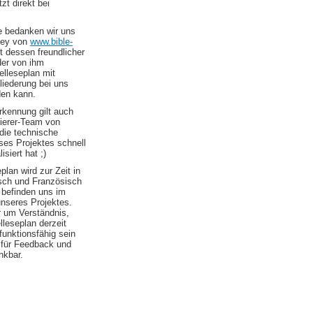
zt direkt bei
le bedanken wir uns
ley von
www.bible-
t dessen freundlicher
er von ihm
elleseplan mit
liederung bei uns
den kann.
kennung gilt auch
erer-Team von
die technische
es Projektes schnell
isiert hat ;)
plan wird zur Zeit in
sch und Französisch
 befinden uns im
nseres Projektes.
r um Verständnis,
elleseplan derzeit
 funktionsfähig sein
d für Feedback und
nkbar.