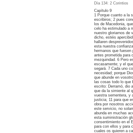
Día 134: 2 Corintios
Capítulo 9
1 Porque cuanto a la 
escribiros; 2 pues con
los de Macedonia, que
celo ha estimulado a 
nuestro gloriarnos de 
dicho, estéis apercibi
hallaren desprevenido
esta nuestra confianza
hermanos que fuesen p
antes prometida para 
mezquindad. 6 Pero es
escasamente; y el que
segará. 7 Cada uno co
necesidad; porque Dio
que abunde en vosotros
las cosas todo lo que
escrito: Derramó, dio 
que da la simiente al 
vuestra sementera, y a
justicia; 11 para que 
obra por nosotros acci
este servicio, no sola
abunda en muchas acci
esta suministración gl
consentimiento en el E
para con ellos y para c
cuales os quieren a ca