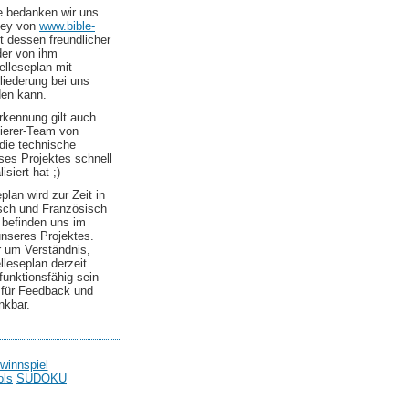
le bedanken wir uns
ley von
www.bible-
t dessen freundlicher
er von ihm
elleseplan mit
liederung bei uns
den kann.
kennung gilt auch
erer-Team von
die technische
es Projektes schnell
isiert hat ;)
plan wird zur Zeit in
sch und Französisch
 befinden uns im
nseres Projektes.
r um Verständnis,
elleseplan derzeit
 funktionsfähig sein
d für Feedback und
nkbar.
winnspiel
ols
SUDOKU