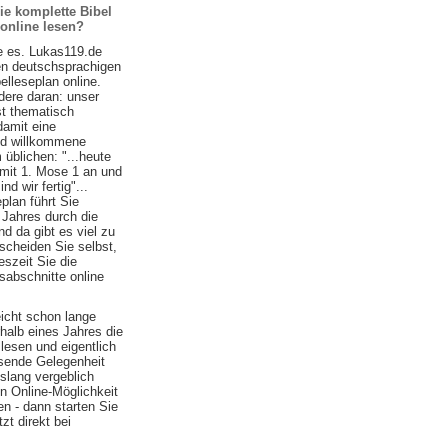
ie komplette Bibel
 online lesen?
e es. Lukas119.de
ten deutschsprachigen
belleseplan online.
ere daran: unser
st thematisch
damit eine
nd willkommene
 üblichen: "...heute
 mit 1. Mose 1 an und
d wir fertig"...
plan führt Sie
 Jahres durch die
nd da gibt es viel zu
scheiden Sie selbst,
szeit Sie die
sabschnitte online
eicht schon lange
halb eines Jahres die
lesen und eigentlich
ssende Gelegenheit
islang vergeblich
n Online-Möglichkeit
n - dann starten Sie
zt direkt bei