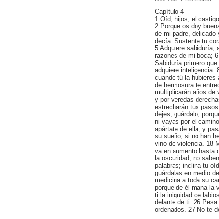
Capítulo 4
1 Oíd, hijos, el castig
2 Porque os doy buena
de mi padre, delicado
decía: Sustente tu co
5 Adquiere sabiduría, a
razones de mi boca; 6 
Sabiduría primero que 
adquiere inteligencia. 
cuando tú la hubieres
de hermosura te entreg
multiplicarán años de 
y por veredas derecha
estrecharán tus pasos; 
dejes; guárdalo, porqu
ni vayas por el camino
apártate de ella, y pa
su sueño, si no han h
vino de violencia. 18 
va en aumento hasta q
la oscuridad; no saben
palabras; inclina tu o
guárdalas en medio de 
medicina a toda su ca
porque de él mana la vi
ti la iniquidad de labi
delante de ti. 26 Pesa
ordenados. 27 No te des