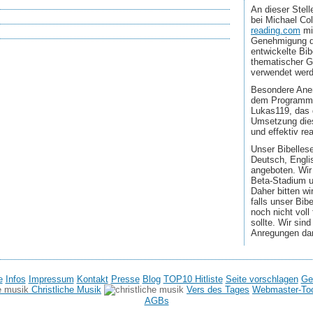
An dieser Stel
bei Michael Co
reading.com
mi
Genehmigung d
entwickelte Bib
thematischer G
verwendet wer
Besondere Aner
dem Programmi
Lukas119, das 
Umsetzung dies
und effektiv real
Unser Bibellese
Deutsch, Engli
angeboten. Wir
Beta-Stadium u
Daher bitten wi
falls unser Bib
noch nicht voll
sollte. Wir sin
Anregungen da
e
Infos
Impressum
Kontakt
Presse
Blog
TOP10 Hitliste
Seite vorschlagen
Ge
Christliche Musik
Vers des Tages
Webmaster-To
AGBs