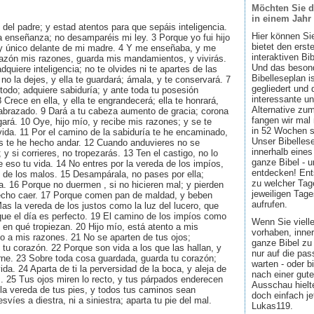
Möchten Sie d
in einem Jahr
o del padre; y estad atentos para que sepáis inteligencia.
Hier können Si
 enseñanza; no desamparéis mi ley. 3 Porque yo fui hijo
bietet den ers
 y único delante de mi madre. 4 Y me enseñaba, y me
interaktiven Bi
razón mis razones, guarda mis mandamientos, y vivirás.
Und das besond
dquiere inteligencia; no te olvides ni te apartes de las
Bibelleseplan i
no la dejes, y ella te guardará; ámala, y te conservará. 7
gegliedert und 
todo; adquiere sabiduría; y ante toda tu posesión
interessante u
8 Crece en ella, y ella te engrandecerá; ella te honrará,
Alternative zum
 abrazado. 9 Dará a tu cabeza aumento de gracia; corona
fangen wir mal
ará. 10 Oye, hijo mío, y recibe mis razones; y se te
in 52 Wochen sin
vida. 11 Por el camino de la sabiduría te he encaminado,
Unser Bibellese
s te he hecho andar. 12 Cuando anduvieres no se
innerhalb eines
y si corrieres, no tropezarás. 13 Ten el castigo, no lo
ganze Bibel - u
e eso tu vida. 14 No entres por la vereda de los impíos,
entdecken! Ent
 de los malos. 15 Desampárala, no pases por ella;
zu welcher Tage
sa. 16 Porque no duermen , si no hicieren mal; y pierden
jeweiligen Tage
echo caer. 17 Porque comen pan de maldad, y beben
aufrufen.
Mas la vereda de los justos como la luz del lucero, que
ue el día es perfecto. 19 El camino de los impíos como
Wenn Sie viell
 en qué tropiezan. 20 Hijo mío, está atento a mis
vorhaben, inner
ído a mis razones. 21 No se aparten de tus ojos;
ganze Bibel zu 
tu corazón. 22 Porque son vida a los que las hallan, y
nur auf die pa
rne. 23 Sobre toda cosa guardada, guarda tu corazón;
warten - oder b
da. 24 Aparta de ti la perversidad de la boca, y aleja de
nach einer gute
os. 25 Tus ojos miren lo recto, y tus párpados enderecen
Ausschau hielte
 la vereda de tus pies, y todos tus caminos sean
doch einfach jet
víes a diestra, ni a siniestra; aparta tu pie del mal.
Lukas119.