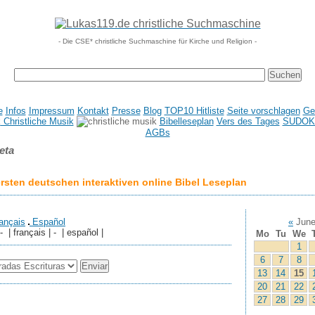
- Die CSE* christliche Suchmaschine für Kirche und Religion -
e
Infos
Impressum
Kontakt
Presse
Blog
TOP10 Hitliste
Seite vorschlagen
Ge
Christliche Musik
Bibelleseplan
Vers des Tages
SUDOK
AGBs
eta
sten deutschen interaktiven online Bibel Leseplan
ançais
Español
«
June
 - | français | - | español |
Mo
Tu
We
1
6
7
8
13
14
15
20
21
22
27
28
29