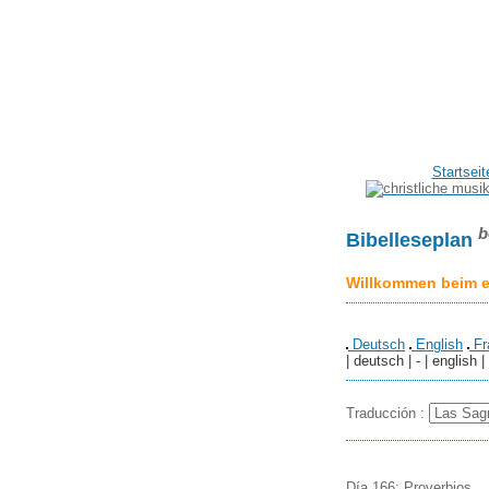
Startseit
b
Bibelleseplan
Willkommen beim er
Deutsch
English
Fr
| deutsch | - | english |
Traducción :
Día 166: Proverbios