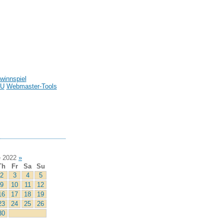
winnspiel
U
Webmaster-Tools
 2022
»
Th
Fr
Sa
Su
2
3
4
5
9
10
11
12
16
17
18
19
23
24
25
26
30