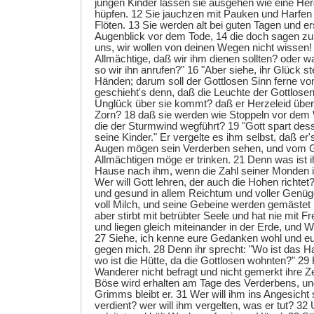
jungen Kinder lassen sie ausgehen wie eine Her
hüpfen. 12 Sie jauchzen mit Pauken und Harfen u
Flöten. 13 Sie werden alt bei guten Tagen und 
Augenblick vor dem Tode, 14 die doch sagen zu
uns, wir wollen von deinen Wegen nicht wissen! 
Allmächtige, daß wir ihm dienen sollten? oder w
so wir ihn anrufen?" 16 "Aber siehe, ihr Glück ste
Händen; darum soll der Gottlosen Sinn ferne von
geschieht's denn, daß die Leuchte der Gottlosen 
Unglück über sie kommt? daß er Herzeleid über 
Zorn? 18 daß sie werden wie Stoppeln vor dem
die der Sturmwind wegführt? 19 "Gott spart des
seine Kinder." Er vergelte es ihm selbst, daß er
Augen mögen sein Verderben sehen, und vom 
Allmächtigen möge er trinken. 21 Denn was ist
Hause nach ihm, wenn die Zahl seiner Monden ih
Wer will Gott lehren, der auch die Hohen richtet?
und gesund in allem Reichtum und voller Genüge
voll Milch, und seine Gebeine werden gemästet 
aber stirbt mit betrübter Seele und hat nie mit 
und liegen gleich miteinander in der Erde, und 
27 Siehe, ich kenne eure Gedanken wohl und e
gegen mich. 28 Denn ihr sprecht: "Wo ist das 
wo ist die Hütte, da die Gottlosen wohnten?" 29 
Wanderer nicht befragt und nicht gemerkt ihre 
Böse wird erhalten am Tage des Verderbens, u
Grimms bleibt er. 31 Wer will ihm ins Angesicht
verdient? wer will ihm vergelten, was er tut? 32