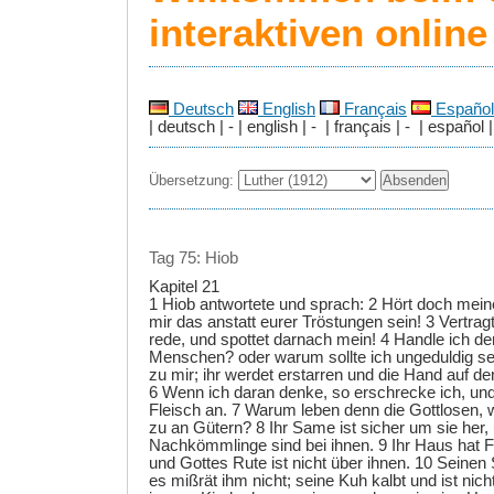
interaktiven onlin
Deutsch
English
Français
Español
| deutsch | - | english | - | français | - | español |
Übersetzung:
Tag 75: Hiob
Kapitel 21
1 Hiob antwortete und sprach: 2 Hört doch mein
mir das anstatt eurer Tröstungen sein! 3 Vertrag
rede, und spottet darnach mein! 4 Handle ich d
Menschen? oder warum sollte ich ungeduldig se
zu mir; ihr werdet erstarren und die Hand auf 
6 Wenn ich daran denke, so erschrecke ich, un
Fleisch an. 7 Warum leben denn die Gottlosen,
zu an Gütern? 8 Ihr Same ist sicher um sie her, 
Nachkömmlinge sind bei ihnen. 9 Ihr Haus hat F
und Gottes Rute ist nicht über ihnen. 10 Seinen 
es mißrät ihm nicht; seine Kuh kalbt und ist nicht