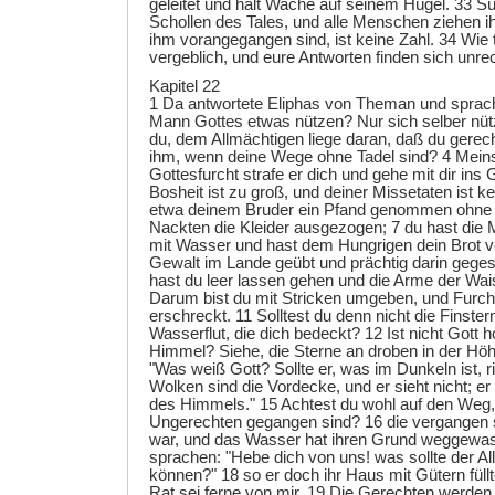
geleitet und hält Wache auf seinem Hügel. 33 Sü
Schollen des Tales, und alle Menschen ziehen i
ihm vorangegangen sind, ist keine Zahl. 34 Wie t
vergeblich, und eure Antworten finden sich unrec
Kapitel 22
1 Da antwortete Eliphas von Theman und sprach
Mann Gottes etwas nützen? Nur sich selber nütz
du, dem Allmächtigen liege daran, daß du gerecht
ihm, wenn deine Wege ohne Tadel sind? 4 Mein
Gottesfurcht strafe er dich und gehe mit dir ins 
Bosheit ist zu groß, und deiner Missetaten ist k
etwa deinem Bruder ein Pfand genommen ohne 
Nackten die Kleider ausgezogen; 7 du hast die 
mit Wasser und hast dem Hungrigen dein Brot ve
Gewalt im Lande geübt und prächtig darin gege
hast du leer lassen gehen und die Arme der Wa
Darum bist du mit Stricken umgeben, und Furcht 
erschreckt. 11 Solltest du denn nicht die Finste
Wasserflut, die dich bedeckt? 12 Ist nicht Gott 
Himmel? Siehe, die Sterne an droben in der Höh
"Was weiß Gott? Sollte er, was im Dunkeln ist, 
Wolken sind die Vordecke, und er sieht nicht; e
des Himmels." 15 Achtest du wohl auf den Weg, 
Ungerechten gegangen sind? 16 die vergangen s
war, und das Wasser hat ihren Grund weggewas
sprachen: "Hebe dich von uns! was sollte der Al
können?" 18 so er doch ihr Haus mit Gütern füll
Rat sei ferne von mir. 19 Die Gerechten werden