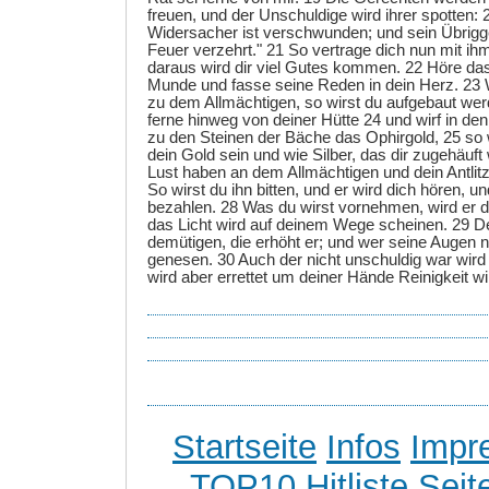
freuen, und der Unschuldige wird ihrer spotten: 
Widersacher ist verschwunden; und sein Übrigg
Feuer verzehrt." 21 So vertrage dich nun mit ih
daraus wird dir viel Gutes kommen. 22 Höre d
Munde und fasse seine Reden in dein Herz. 23 
zu dem Allmächtigen, so wirst du aufgebaut wer
ferne hinweg von deiner Hütte 24 und wirf in de
zu den Steinen der Bäche das Ophirgold, 25 so 
dein Gold sein und wie Silber, das dir zugehäuft
Lust haben an dem Allmächtigen und dein Antlit
So wirst du ihn bitten, und er wird dich hören, u
bezahlen. 28 Was du wirst vornehmen, wird er di
das Licht wird auf deinem Wege scheinen. 29 D
demütigen, die erhöht er; und wer seine Augen n
genesen. 30 Auch der nicht unschuldig war wird 
wird aber errettet um deiner Hände Reinigkeit wil
Startseite
Infos
Impr
TOP10 Hitliste
Seit