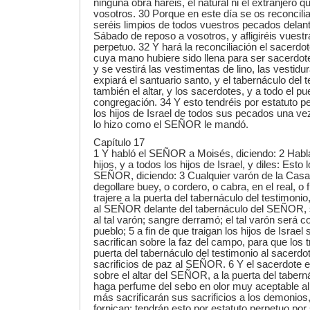
ninguna obra haréis, el natural ni el extranjero q
vosotros. 30 Porque en este día se os reconcilia
seréis limpios de todos vuestros pecados dela
Sábado de reposo a vosotros, y afligiréis vuestr
perpetuo. 32 Y hará la reconciliación el sacerdo
cuya mano hubiere sido llena para ser sacerdote
y se vestirá las vestimentas de lino, las vestidu
expiará el santuario santo, y el tabernáculo del 
también el altar, y los sacerdotes, y a todo el pu
congregación. 34 Y esto tendréis por estatuto pe
los hijos de Israel de todos sus pecados una ve
lo hizo como el SEÑOR le mandó.
Capítulo 17
1 Y habló el SEÑOR a Moisés, diciendo: 2 Habl
hijos, y a todos los hijos de Israel, y diles: Est
SEÑOR, diciendo: 3 Cualquier varón de la Casa 
degollare buey, o cordero, o cabra, en el real, o f
trajere a la puerta del tabernáculo del testimonio
al SEÑOR delante del tabernáculo del SEÑOR, 
al tal varón; sangre derramó; el tal varón será c
pueblo; 5 a fin de que traigan los hijos de Israel 
sacrifican sobre la faz del campo, para que los
puerta del tabernáculo del testimonio al sacerdot
sacrificios de paz al SEÑOR. 6 Y el sacerdote 
sobre el altar del SEÑOR, a la puerta del tabern
haga perfume del sebo en olor muy aceptable 
más sacrificarán sus sacrificios a los demonios,
fornican; tendrán esto por estatuto perpetuo po