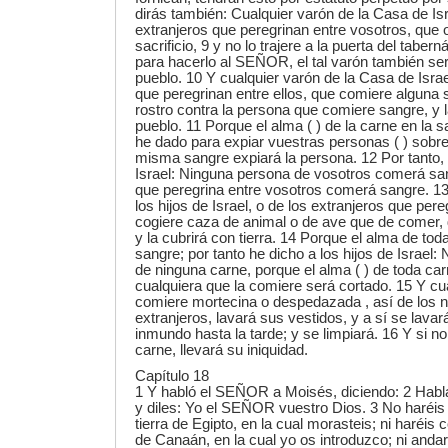
dirás también: Cualquier varón de la Casa de Isr
extranjeros que peregrinan entre vosotros, que 
sacrificio, 9 y no lo trajere a la puerta del tabern
para hacerlo al SEÑOR, el tal varón también se
pueblo. 10 Y cualquier varón de la Casa de Israe
que peregrinan entre ellos, que comiere alguna 
rostro contra la persona que comiere sangre, y l
pueblo. 11 Porque el alma ( ) de la carne en la s
he dado para expiar vuestras personas ( ) sobre e
misma sangre expiará la persona. 12 Por tanto, 
Israel: Ninguna persona de vosotros comerá sang
que peregrina entre vosotros comerá sangre. 13
los hijos de Israel, o de los extranjeros que pere
cogiere caza de animal o de ave que de comer,
y la cubrirá con tierra. 14 Porque el alma de tod
sangre; por tanto he dicho a los hijos de Israel
de ninguna carne, porque el alma ( ) de toda ca
cualquiera que la comiere será cortado. 15 Y c
comiere mortecina o despedazada , así de los n
extranjeros, lavará sus vestidos, y a sí se lava
inmundo hasta la tarde; y se limpiará. 16 Y si no
carne, llevará su iniquidad.
Capítulo 18
1 Y habló el SEÑOR a Moisés, diciendo: 2 Habla 
y diles: Yo el SEÑOR vuestro Dios. 3 No haréi
tierra de Egipto, en la cual morasteis; ni haréis
de Canaán, en la cual yo os introduzco; ni andar