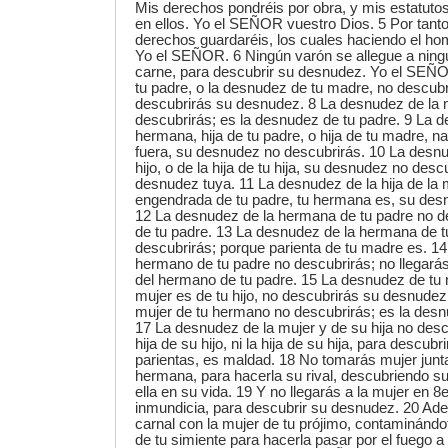
Mis derechos pondréis por obra, y mis estatuto
en ellos. Yo el SEÑOR vuestro Dios. 5 Por tanto
derechos guardaréis, los cuales haciendo el homb
Yo el SEÑOR. 6 Ningún varón se allegue a ning
carne, para descubrir su desnudez. Yo el SEÑ
tu padre, o la desnudez de tu madre, no descubr
descubrirás su desnudez. 8 La desnudez de la m
descubrirás; es la desnudez de tu padre. 9 La 
hermana, hija de tu padre, o hija de tu madre, n
fuera, su desnudez no descubrirás. 10 La desnud
hijo, o de la hija de tu hija, su desnudez no desc
desnudez tuya. 11 La desnudez de la hija de la 
engendrada de tu padre, tu hermana es, su des
12 La desnudez de la hermana de tu padre no de
de tu padre. 13 La desnudez de la hermana de 
descubrirás; porque parienta de tu madre es. 1
hermano de tu padre no descubrirás; no llegará
del hermano de tu padre. 15 La desnudez de tu 
mujer es de tu hijo, no descubrirás su desnudez
mujer de tu hermano no descubrirás; es la des
17 La desnudez de la mujer y de su hija no desc
hija de su hijo, ni la hija de su hija, para descu
parientas, es maldad. 18 No tomarás mujer jun
hermana, para hacerla su rival, descubriendo s
ella en su vida. 19 Y no llegarás a la mujer en 8
inmundicia, para descubrir su desnudez. 20 Ad
carnal con la mujer de tu prójimo, contaminándot
de tu simiente para hacerla pasar por el fuego 