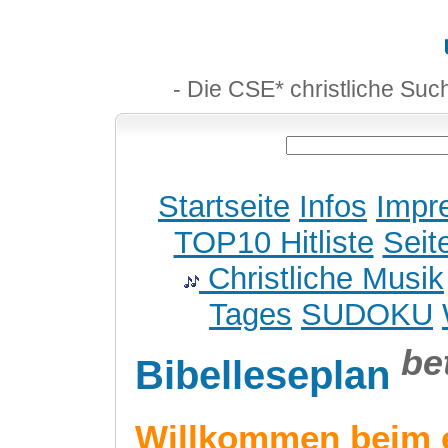
- Die CSE* christliche Suc
Startseite
Infos
Impr
TOP10 Hitliste
Seit
Christliche Musik
Tages
SUDOKU
be
Bibelleseplan
Willkommen beim 