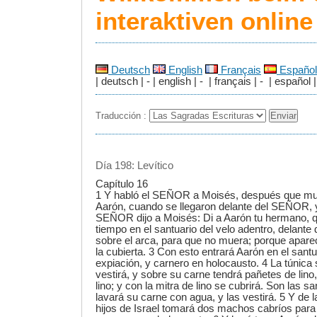
interaktiven onlin
Deutsch
English
Français
Español
| deutsch | - | english | - | français | - | español |
Traducción :
Día 198: Levítico
Capítulo 16
1 Y habló el SEÑOR a Moisés, después que muri
Aarón, cuando se llegaron delante del SEÑOR, y
SEÑOR dijo a Moisés: Di a Aarón tu hermano, q
tiempo en el santuario del velo adentro, delante 
sobre el arca, para que no muera; porque apare
la cubierta. 3 Con esto entrará Aarón en el santu
expiación, y carnero en holocausto. 4 La túnica 
vestirá, y sobre su carne tendrá pañetes de lino,
lino; y con la mitra de lino se cubrirá. Son las s
lavará su carne con agua, y las vestirá. 5 Y de 
hijos de Israel tomará dos machos cabríos para