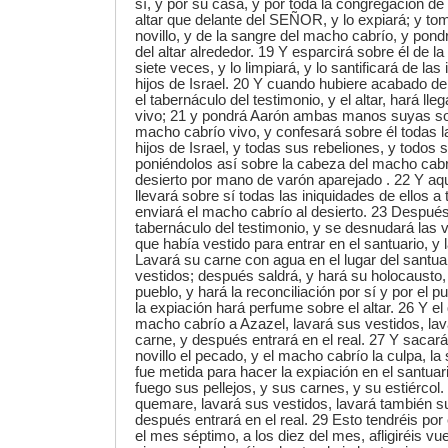
sí, y por su casa, y por toda la congregación de 
altar que delante del SEÑOR, y lo expiará; y to
novillo, y de la sangre del macho cabrío, y pon
del altar alrededor. 19 Y esparcirá sobre él de 
siete veces, y lo limpiará, y lo santificará de la
hijos de Israel. 20 Y cuando hubiere acabado de 
el tabernáculo del testimonio, y el altar, hará ll
vivo; 21 y pondrá Aarón ambas manos suyas so
macho cabrío vivo, y confesará sobre él todas l
hijos de Israel, y todas sus rebeliones, y todos
poniéndolos así sobre la cabeza del macho cabrí
desierto por mano de varón aparejado . 22 Y a
llevará sobre sí todas las iniquidades de ellos a t
enviará el macho cabrío al desierto. 23 Despué
tabernáculo del testimonio, y se desnudará las v
que había vestido para entrar en el santuario, y l
Lavará su carne con agua en el lugar del santua
vestidos; después saldrá, y hará su holocausto, 
pueblo, y hará la reconciliación por sí y por el 
la expiación hará perfume sobre el altar. 26 Y el
macho cabrío a Azazel, lavará sus vestidos, la
carne, y después entrará en el real. 27 Y sacará 
novillo el pecado, y el macho cabrío la culpa, la
fue metida para hacer la expiación en el santuar
fuego sus pellejos, y sus carnes, y su estiércol.
quemare, lavará sus vestidos, lavará también s
después entrará en el real. 29 Esto tendréis por
el mes séptimo, a los diez del mes, afligiréis vu