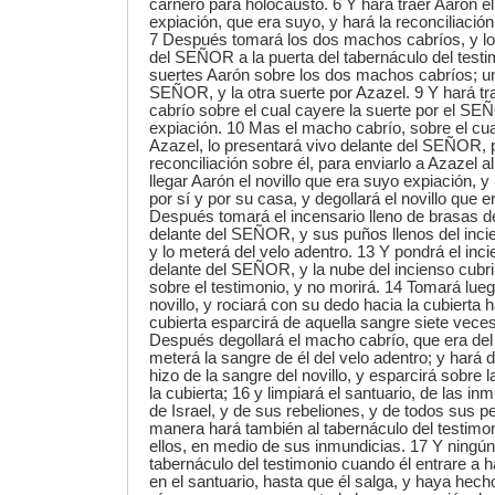
carnero para holocausto. 6 Y hará traer Aarón el 
expiación, que era suyo, y hará la reconciliación
7 Después tomará los dos machos cabríos, y lo
del SEÑOR a la puerta del tabernáculo del testi
suertes Aarón sobre los dos machos cabríos; un
SEÑOR, y la otra suerte por Azazel. 9 Y hará t
cabrío sobre el cual cayere la suerte por el SE
expiación. 10 Mas el macho cabrío, sobre el cua
Azazel, lo presentará vivo delante del SEÑOR, 
reconciliación sobre él, para enviarlo a Azazel al
llegar Aarón el novillo que era suyo expiación, y 
por sí y por su casa, y degollará el novillo que 
Después tomará el incensario lleno de brasas de
delante del SEÑOR, y sus puños llenos del inci
y lo meterá del velo adentro. 13 Y pondrá el inc
delante del SEÑOR, y la nube del incienso cubrir
sobre el testimonio, y no morirá. 14 Tomará lueg
novillo, y rociará con su dedo hacia la cubierta ha
cubierta esparcirá de aquella sangre siete vece
Después degollará el macho cabrío, que era del
meterá la sangre de él del velo adentro; y hará
hizo de la sangre del novillo, y esparcirá sobre l
la cubierta; 16 y limpiará el santuario, de las in
de Israel, y de sus rebeliones, y de todos sus 
manera hará también al tabernáculo del testimon
ellos, en medio de sus inmundicias. 17 Y ningú
tabernáculo del testimonio cuando él entrare a h
en el santuario, hasta que él salga, y haya hecho