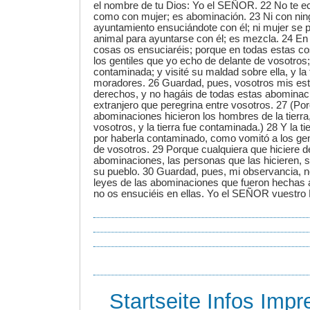
el nombre de tu Dios: Yo el SEÑOR. 22 No te 
como con mujer; es abominación. 23 Ni con nin
ayuntamiento ensuciándote con él; ni mujer se 
animal para ayuntarse con él; es mezcla. 24 En
cosas os ensuciaréis; porque en todas estas c
los gentiles que yo echo de delante de vosotros; 
contaminada; y visité su maldad sobre ella, y la 
moradores. 26 Guardad, pues, vosotros mis est
derechos, y no hagáis de todas estas abominacio
extranjero que peregrina entre vosotros. 27 (Po
abominaciones hicieron los hombres de la tierra
vosotros, y la tierra fue contaminada.) 28 Y la ti
por haberla contaminado, como vomitó a los gen
de vosotros. 29 Porque cualquiera que hiciere d
abominaciones, las personas que las hicieren, 
su pueblo. 30 Guardad, pues, mi observancia, n
leyes de las abominaciones que fueron hechas 
no os ensuciéis en ellas. Yo el SEÑOR vuestro 
Startseite
Infos
Impr