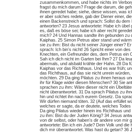
zusammenkommen, und habe nichts im Verborg
fragst du mich darum? Frage die darum, die geh
ihnen geredet habe; siehe, diese wissen, was ic
er aber solches redete, gab der Diener einer, di
einen Backenstreich und sprach: Sollst du dem 
antworten? 23 Jesus antwortete: Habe ich übel 
es, daß es böse sei; habe ich aber recht gerede
mich? 24 Und Hannas sandte ihn gebunden zu 
Kaiphas. 25 Simon Petrus aber stand und wärm
sie zu ihm: Bist du nicht seiner Jünger einer? E
sprach: Ich bin's nicht! 26 Spricht einer von de
Knechten, ein Gefreunder des, dem Petrus ein 
Sah ich dich nicht im Garten bei Ihm? 27 Da le
abermals, und alsbald krähte der Hahn. 28 Da f
Kaiphas vor das Richthaus. Und es war früh; und
das Richthaus, auf das sie nicht unrein würden
möchten. 29 Da ging Pilatus zu ihnen heraus un
ihr für Klage wider diesen Menschen? 30 Sie an
sprachen zu ihm: Wäre dieser nicht ein Übeltäter,
nicht überantwortet. 31 Da sprach Pilatus zu ihn
hin und richtet ihn nach eurem Gesetz. Da spra
Wir dürfen niemand töten. 32 (Auf das erfüllet 
welches er sagte, da er deutete, welches Todes 
Da ging Pilatus wieder hinein ins Richthaus und
zu ihm: Bist du der Juden König? 34 Jesus antw
von dir selbst, oder haben's dir andere von mir 
antwortete: Bin ich ein Jude? Dein Volk und die
dich mir überantwortet. Was hast du getan? 36 