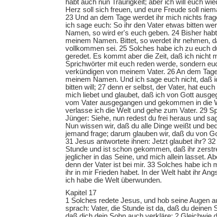
habt auch nun Traurigkeit; aber ich will euch wi
Herz soll sich freuen, und eure Freude soll ni
23 Und an dem Tage werdet ihr mich nichts frag
ich sage euch: So ihr den Vater etwas bitten we
Namen, so wird er's euch geben. 24 Bisher habt 
meinem Namen. Bittet, so werdet ihr nehmen, 
vollkommen sei. 25 Solches habe ich zu euch d
geredet. Es kommt aber die Zeit, daß ich nicht 
Sprichwörter mit euch reden werde, sondern euc
verkündigen von meinem Vater. 26 An dem Tage w
meinem Namen. Und ich sage euch nicht, daß ic
bitten will; 27 denn er selbst, der Vater, hat euch
mich liebet und glaubet, daß ich von Gott ausge
vom Vater ausgegangen und gekommen in die 
verlasse ich die Welt und gehe zum Vater. 29 S
Jünger: Siehe, nun redest du frei heraus und sa
Nun wissen wir, daß du alle Dinge weißt und beda
jemand frage; darum glauben wir, daß du von Go
31 Jesus antwortete ihnen: Jetzt glaubet ihr? 3
Stunde und ist schon gekommen, daß ihr zerstre
jeglicher in das Seine, und mich allein lasset. Abe
denn der Vater ist bei mir. 33 Solches habe ich 
ihr in mir Frieden habet. In der Welt habt ihr Angs
ich habe die Welt überwunden.
Kapitel 17
1 Solches redete Jesus, und hob seine Augen 
sprach: Vater, die Stunde ist da, daß du deinen 
daß dich dein Sohn auch verkläre; 2 Gleichwie 