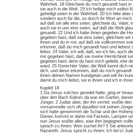
Wahrheit. 18 Gleichwie du mich gesandt hast in 
sie auch in die Welt. 19 Ich heilige mich selbst f
geheiligt seien in der Wahrheit. 20 Ich bitte aber ni
sondern auch für die, so durch ihr Wort an mic
auf daß sie alle eins seien, gleichwie du, Vater, i
auch sie in uns eins seien, auf daß die Welt gla
gesandt. 22 Und ich habe ihnen gegeben die Herr
gegeben hast, daß sie eins seien, gleichwie wir e
ihnen und du in mir, auf daß sie vollkommen seie
erkenne, daß du mich gesandt hast und liebest s
liebst. 24 Vater, ich will, daß, wo ich bin, auch di
mir gegeben hast, daß sie meine Herrlichkeit se
gegeben hast; denn du hast mich geliebt, ehe d
ward. 25 Gerechter Vater, die Welt kennt dich ni
dich, und diese erkennen, daß du mich gesandt 
ihnen deinen Namen kundgetan und will ihn kund
damit du mich liebst, sei in ihnen und ich in ihne
Kapitel 18
1 Da Jesus solches geredet hatte, ging er hinau
über den Bach Kidron; da war ein Garten, darei
Jünger. 2 Judas aber, der ihn verriet, wußte de
versammelte sich oft daselbst mit seinen Jünge
sich hatte genommen die Schar und der Hohenpr
Diener, kommt er dahin mit Fackeln, Lampen un
nun Jesus wußte alles, was ihm begegnen sollte
sprach zu ihnen: Wen suchet ihr? 5 Sie antwor
Nazareth. Jesus spricht zu ihnen: Ich bin's! Juda