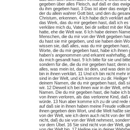
gegeben über alles Fleisch, auf daß er das ewig
du ihm gegeben hast. 3 Das ist aber das ewige 
der du allein wahrer Gott bist, und den du gesa
Christum, erkennen. 4 Ich habe dich verklärt au
das Werk, das du mir gegeben hast, daß ich es t
verkläre mich du, Vater, bei dir selbst mit der Klar
hatte, ehe die Welt war. 6 Ich habe deinen Name
Menschen, die du mir von der Welt gegeben hast
du hast sie mir gegeben, und sie haben dein Wo
wissen sie, daß alles, was du mir gegeben hast, 
Worte, die du mir gegeben hast, habe ich ihnen
haben's angenommen und erkannt wahrhaftig, d
du mich gesandt hast. 9 Ich bitte für sie und bitte
sondern für die, die du mir gegeben hast; denn s
alles, was mein ist, das ist dein, und was dein is
bin in ihnen verklärt. 11 Und ich bin nicht mehr i
sind in der Welt, und ich komme zu dir. Heiliger V
deinem Namen, die du mir gegeben hast, daß sie
wir. 12 Dieweil ich bei ihnen war in der Welt, erhi
Namen. Die du mir gegeben hast, die habe ich be
von ihnen verloren, als das verlorene Kind, daß di
würde. 13 Nun aber komme ich zu dir und rede s
auf daß sie in ihnen haben meine Freude vollk
ihnen gegeben dein Wort, und die Welt haßte sie;
von der Welt, wie ich denn auch nicht von der Wel
nicht, daß du sie von der Welt nehmest, sonder
vor dem Übel. 16 Sie sind nicht von der Welt, gl
von der Welt bin. 17 Heilige sie in deiner Wahrhei