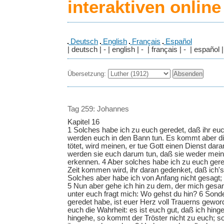
interaktiven onlin
Deutsch
English
Français
Español
| deutsch | - | english | - | français | - | español |
Übersetzung:
Tag 259: Johannes
Kapitel 16
1 Solches habe ich zu euch geredet, daß ihr euch
werden euch in den Bann tun. Es kommt aber di
tötet, wird meinen, er tue Gott einen Dienst dar
werden sie euch darum tun, daß sie weder mei
erkennen. 4 Aber solches habe ich zu euch gere
Zeit kommen wird, ihr daran gedenket, daß ich'
Solches aber habe ich von Anfang nicht gesagt; 
5 Nun aber gehe ich hin zu dem, der mich gesa
unter euch fragt mich: Wo gehst du hin? 6 Sonde
geredet habe, ist euer Herz voll Trauerns gewor
euch die Wahrheit: es ist euch gut, daß ich hing
hingehe, so kommt der Tröster nicht zu euch; so 