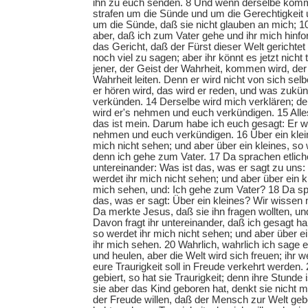
ihn zu euch senden. 8 Und wenn derselbe kommt
strafen um die Sünde und um die Gerechtigkeit 
um die Sünde, daß sie nicht glauben an mich; 1
aber, daß ich zum Vater gehe und ihr mich hinfor
das Gericht, daß der Fürst dieser Welt gerichtet
noch viel zu sagen; aber ihr könnt es jetzt nich
jener, der Geist der Wahrheit, kommen wird, der 
Wahrheit leiten. Denn er wird nicht von sich se
er hören wird, das wird er reden, und was zukünft
verkünden. 14 Derselbe wird mich verklären; 
wird er's nehmen und euch verkündigen. 15 Alles
das ist mein. Darum habe ich euch gesagt: Er 
nehmen und euch verkündigen. 16 Über ein klein
mich nicht sehen; und aber über ein kleines, so
denn ich gehe zum Vater. 17 Da sprachen etlich
untereinander: Was ist das, was er sagt zu uns: 
werdet ihr mich nicht sehen; und aber über ein k
mich sehen, und: Ich gehe zum Vater? 18 Da sp
das, was er sagt: Über ein kleines? Wir wissen n
Da merkte Jesus, daß sie ihn fragen wollten, un
Davon fragt ihr untereinander, daß ich gesagt ha
so werdet ihr mich nicht sehen; und aber über ei
ihr mich sehen. 20 Wahrlich, wahrlich ich sage 
und heulen, aber die Welt wird sich freuen; ihr w
eure Traurigkeit soll in Freude verkehrt werden.
gebiert, so hat sie Traurigkeit; denn ihre Stun
sie aber das Kind geboren hat, denkt sie nicht 
der Freude willen, daß der Mensch zur Welt gebo