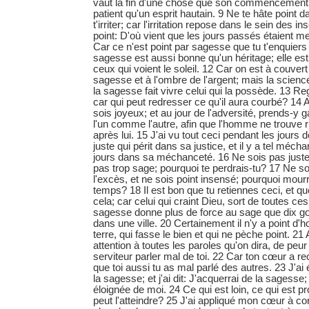
vaut la fin d'une chose que son commencement;
patient qu'un esprit hautain. 9 Ne te hâte point d
t'irriter; car l'irritation repose dans le sein des 
point: D'où vient que les jours passés étaient m
Car ce n'est point par sagesse que tu t'enquiers
sagesse est aussi bonne qu'un héritage; elle es
ceux qui voient le soleil. 12 Car on est à couvert
sagesse et à l'ombre de l'argent; mais la scienc
la sagesse fait vivre celui qui la possède. 13 R
car qui peut redresser ce qu'il aura courbé? 14 A
sois joyeux; et au jour de l'adversité, prends-y g
l'un comme l'autre, afin que l'homme ne trouve r
après lui. 15 J'ai vu tout ceci pendant les jours de
juste qui périt dans sa justice, et il y a tel méch
jours dans sa méchanceté. 16 Ne sois pas juste à
pas trop sage; pourquoi te perdrais-tu? 17 Ne s
l'excès, et ne sois point insensé; pourquoi mourr
temps? 18 Il est bon que tu retiennes ceci, et q
cela; car celui qui craint Dieu, sort de toutes c
sagesse donne plus de force au sage que dix go
dans une ville. 20 Certainement il n'y a point d'
terre, qui fasse le bien et qui ne pèche point. 21 
attention à toutes les paroles qu'on dira, de peu
serviteur parler mal de toi. 22 Car ton cœur a r
que toi aussi tu as mal parlé des autres. 23 J'ai
la sagesse; et j'ai dit: J'acquerrai de la sagesse;
éloignée de moi. 24 Ce qui est loin, ce qui est pr
peut l'atteindre? 25 J'ai appliqué mon cœur à co