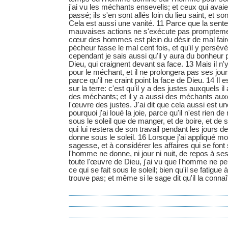
j'ai vu les méchants ensevelis; et ceux qui avaien
passé; ils s'en sont allés loin du lieu saint, et son
Cela est aussi une vanité. 11 Parce que la sent
mauvaises actions ne s'exécute pas promptemen
cœur des hommes est plein du désir de mal faire
pécheur fasse le mal cent fois, et qu'il y persév
cependant je sais aussi qu'il y aura du bonheur 
Dieu, qui craignent devant sa face. 13 Mais il n'
pour le méchant, et il ne prolongera pas ses jou
parce qu'il ne craint point la face de Dieu. 14 Il e
sur la terre: c'est qu'il y a des justes auxquels il
des méchants; et il y a aussi des méchants auxqu
l'œuvre des justes. J'ai dit que cela aussi est un
pourquoi j'ai loué la joie, parce qu'il n'est rien
sous le soleil que de manger, et de boire, et de se
qui lui restera de son travail pendant les jours de
donne sous le soleil. 16 Lorsque j'ai appliqué m
sagesse, et à considérer les affaires qui se font s
l'homme ne donne, ni jour ni nuit, de repos à ses
toute l'œuvre de Dieu, j'ai vu que l'homme ne peu
ce qui se fait sous le soleil; bien qu'il se fatigue à
trouve pas; et même si le sage dit qu'il la connaît,