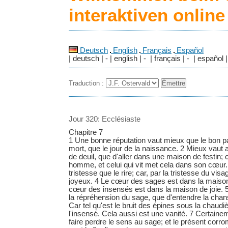
interaktiven onlin
Deutsch
English
Français
Español
| deutsch | - | english | - | français | - | español |
Traduction :
Jour 320: Ecclésiaste
Chapitre 7
1 Une bonne réputation vaut mieux que le bon par
mort, que le jour de la naissance. 2 Mieux vaut
de deuil, que d'aller dans une maison de festin; ca
homme, et celui qui vit met cela dans son cœur.
tristesse que le rire; car, par la tristesse du vis
joyeux. 4 Le cœur des sages est dans la maison 
cœur des insensés est dans la maison de joie.
la répréhension du sage, que d'entendre la cha
Car tel qu'est le bruit des épines sous la chaudièr
l'insensé. Cela aussi est une vanité. 7 Certaine
faire perdre le sens au sage; et le présent corr