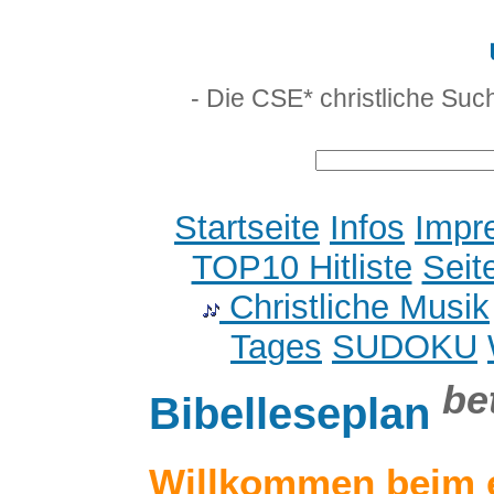
- Die CSE* christliche Suc
Startseite
Infos
Impr
TOP10 Hitliste
Seit
Christliche Musik
Tages
SUDOKU
be
Bibelleseplan
Willkommen beim 