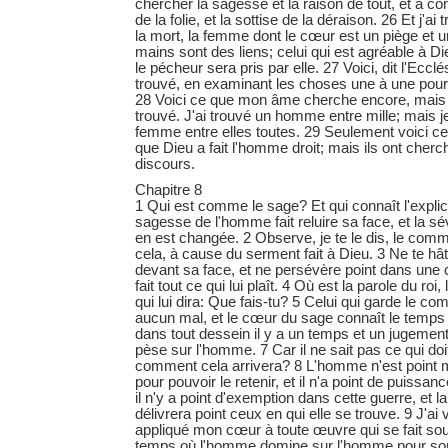
chercher la sagesse et la raison de tout, et à c
de la folie, et la sottise de la déraison. 26 Et j'a
la mort, la femme dont le cœur est un piège et un 
mains sont des liens; celui qui est agréable à D
le pécheur sera pris par elle. 27 Voici, dit l'Ecclé
trouvé, en examinant les choses une à une pour 
28 Voici ce que mon âme cherche encore, mais q
trouvé. J'ai trouvé un homme entre mille; mais j
femme entre elles toutes. 29 Seulement voici ce q
que Dieu a fait l'homme droit; mais ils ont che
discours.
Chapitre 8
1 Qui est comme le sage? Et qui connaît l'expli
sagesse de l'homme fait reluire sa face, et la s
en est changée. 2 Observe, je te le dis, le com
cela, à cause du serment fait à Dieu. 3 Ne te hâte
devant sa face, et ne persévère point dans une 
fait tout ce qui lui plaît. 4 Où est la parole du roi,
qui lui dira: Que fais-tu? 5 Celui qui garde le 
aucun mal, et le cœur du sage connaît le temps 
dans tout dessein il y a un temps et un jugemen
pèse sur l'homme. 7 Car il ne sait pas ce qui doit a
comment cela arrivera? 8 L'homme n'est point m
pour pouvoir le retenir, et il n'a point de puissanc
il n'y a point d'exemption dans cette guerre, et
délivrera point ceux en qui elle se trouve. 9 J'ai vu
appliqué mon cœur à toute œuvre qui se fait sous 
temps où l'homme domine sur l'homme pour son