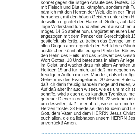
könnet gegen die listigen Anläufe des Teufels. 1
mit Fleisch und Blut zu kämpfen, sondern mit F
nämlich mit den Herren der Welt, die in der Fins
herrschen, mit den bösen Geistern unter dem 
deswillen ergreifet den Harnisch Gottes, auf da
Tage Widerstand tun und alles wohl ausrichten 
möget. 14 So stehet nun, umgürtet an euren Le
angezogen mit dem Panzer der Gerechtigkeit 1
gestiefelt, als fertig, zu treiben das Evangelium
allen Dingen aber ergreifet den Schild des Glau
auslöschen könnt alle feurigen Pfeile des Böse
den Helm des Heils und das Schwert des Geiste
Wort Gottes. 18 Und betet stets in allem Anliege
im Geist, und wachet dazu mit allem Anhalten un
Heiligen 19 und für mich, auf daß mir gegeben 
freudigem Auftun meines Mundes, daß ich mö
Geheimnis des Evangeliums, 20 dessen Bote ich 
daß ich darin freudig handeln möge und reden, w
Auf daß aber ihr auch wisset, wie es um mich s
schaffe, wird's euch alles kundtun Tychikus, me
getreuer Diener in dem HERRN, 22 welchen ich
um deswillen, daß ihr erfahret, wie es um mich 
Herzen tröste. 23 Friede sei den Brüdern und L
Gott, dem Vater, und dem HERRN Jesus Christu
euch allen, die da liebhaben unsern HERRN Jes
unverrückt! Amen.