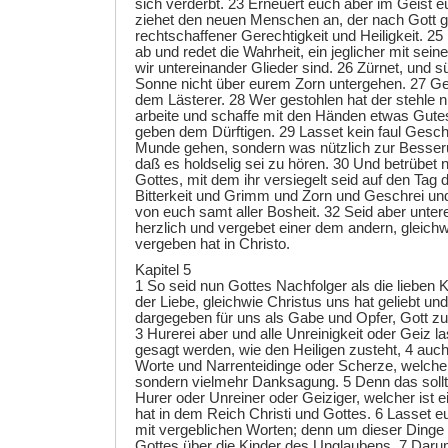
sich verderbt. 23 Erneuert euch aber im Geist
ziehet den neuen Menschen an, der nach Gott ge
rechtschaffener Gerechtigkeit und Heiligkeit. 2
ab und redet die Wahrheit, ein jeglicher mit sei
wir untereinander Glieder sind. 26 Zürnet, und sü
Sonne nicht über eurem Zorn untergehen. 27 G
dem Lästerer. 28 Wer gestohlen hat der stehle 
arbeite und schaffe mit den Händen etwas Gutes
geben dem Dürftigen. 29 Lasset kein faul Ges
Munde gehen, sondern was nützlich zur Besserun
daß es holdselig sei zu hören. 30 Und betrübet n
Gottes, mit dem ihr versiegelt seid auf den Tag d
Bitterkeit und Grimm und Zorn und Geschrei und
von euch samt aller Bosheit. 32 Seid aber untere
herzlich und vergebet einer dem andern, gleich
vergeben hat in Christo.
Kapitel 5
1 So seid nun Gottes Nachfolger als die lieben K
der Liebe, gleichwie Christus uns hat geliebt und
dargegeben für uns als Gabe und Opfer, Gott z
3 Hurerei aber und alle Unreinigkeit oder Geiz l
gesagt werden, wie den Heiligen zusteht, 4 auc
Worte und Narrenteidinge oder Scherze, welche
sondern vielmehr Danksagung. 5 Denn das sollt 
Hurer oder Unreiner oder Geiziger, welcher ist 
hat in dem Reich Christi und Gottes. 6 Lasset 
mit vergeblichen Worten; denn um dieser Dinge
Gottes über die Kinder des Unglaubens. 7 Darum