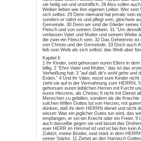
sie heilig sei und unsträflich. 28 Also sollen auc
Weiber lieben wie ihre eigenen Leiber. Wer sein W
sich selbst. 29 Denn niemand hat jemals sein ei
sondern er nährt es und pflegt sein, gleichwie 
Gemeinde. 30 Denn wir sind die Glieder seines
Fleisch und von seinem Gebein. 31 "Um deswill
verlassen Vater und Mutter und seinem Weibe 
die zwei ein Fleisch sein. 32 Das Geheimnis ist
von Christo und der Gemeinde. 33 Doch auch ihr,
lieb sein Weib als sich selbst; das Weib aber f
Kapitel 6
1 Ihr Kinder, seid gehorsam euren Eltern in de
billig. 2 "Ehre Vater und Mutter," das ist das ers
Verheißung hat: 3 "auf daß dir's wohl gehe und d
Erden." 4 Und ihr Väter, reizet eure Kinder nich
zieht sie auf in der Vermahnung zum HERRN. 5 
gehorsam euren leiblichen Herren mit Furcht und Z
eures Herzens, als Christo; 6 nicht mit Dienst al
Menschen zu gefallen, sondern als die Knechte C
solchen Willen Gottes tut von Herzen, mit gutem
dünken, daß ihr dem HERRN dienet und nicht 
wisset: Was ein jeglicher Gutes tun wird, das
empfangen, er sei ein Knecht oder ein Freier. 9 U
auch dasselbe gegen sie und lasset das Drohen
euer HERR im Himmel ist und ist bei ihm kein 
Zuletzt, meine Brüder, seid stark in dem HERR
seiner Stärke. 11 Ziehet an den Harnisch Gottes