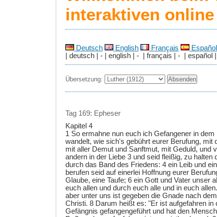
interaktiven onlin
Deutsch
English
Français
Español
| deutsch | - | english | - | français | - | español |
Übersetzung:
Tag 169: Epheser
Kapitel 4
1 So ermahne nun euch ich Gefangener in dem
wandelt, wie sich's gebührt eurer Berufung, mit d
mit aller Demut und Sanftmut, mit Geduld, und v
andern in der Liebe 3 und seid fleißig, zu halten 
durch das Band des Friedens: 4 ein Leib und ein
berufen seid auf einerlei Hoffnung eurer Berufu
Glaube, eine Taufe; 6 ein Gott und Vater unser all
euch allen und durch euch alle und in euch allen
aber unter uns ist gegeben die Gnade nach de
Christi. 8 Darum heißt es: "Er ist aufgefahren i
Gefängnis gefangengeführt und hat den Mensc