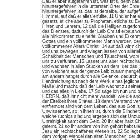
Daß er aber aufgefahren ist, was ist's, denn daß 
hinuntergefahren in die untersten Örter der Erd
hinuntergefahren ist, das ist derselbe, der aufgef
Himmel, auf daß er alles erfüllte. 11 Und er hat 
gesetzt, etliche aber zu Propheten, etliche zu Ev
Hirten und Lehrern, 12 daß die Heiligen zugeri
des Dienstes, dadurch der Leib Christi erbaut w
alle hinkommen zu einerlei Glauben und Erkenn
Gottes und ein vollkommener Mann werden, der
vollkommenen Alters Christi, 14 auf daß wir nic
und uns bewegen und wiegen lassen von allerle
Schalkheit der Menschen und Täuscherei, womit
uns zu verführen. 15 Lasset uns aber rechtschaf
und wachsen in allen Stücken an dem, der das H
von welchem aus der ganze Leib zusammengefüg
am andern hanget durch alle Gelenke, dadurch
Handreichung tut nach dem Werk eines jegliche
Maße und macht, daß der Leib wächst zu seiner
und das alles in Liebe. 17 So sage ich nun und
HERRN, daß ihr nicht mehr wandelt, wie die an
der Eitelkeit ihres Sinnes, 18 deren Verstand verf
entfremdet sind von dem Leben, das aus Gott ist
Unwissenheit, so in ihnen ist, durch die Blindhei
welche ruchlos sind und ergeben sich der Unzuch
Unreinigkeit samt dem Geiz. 20 Ihr aber habt Ch
gelernt, 21 so ihr anders von ihm gehört habt und
Jesu ein rechtschaffenes Wesen ist. 22 So legt
dem vorigen Wandel den alten Menschen, der du