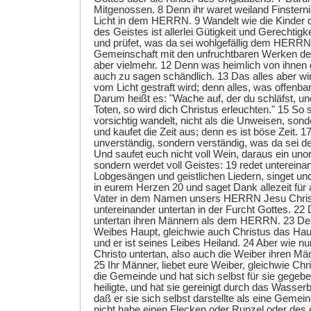
Mitgenossen. 8 Denn ihr waret weiland Finsternis
Licht in dem HERRN. 9 Wandelt wie die Kinder d
des Geistes ist allerlei Gütigkeit und Gerechtigk
und prüfet, was da sei wohlgefällig dem HERRN.
Gemeinschaft mit den unfruchtbaren Werken der F
aber vielmehr. 12 Denn was heimlich von ihnen g
auch zu sagen schändlich. 13 Das alles aber wi
vom Licht gestraft wird; denn alles, was offenbar 
Darum heißt es: "Wache auf, der du schläfst, un
Toten, so wird dich Christus erleuchten." 15 So 
vorsichtig wandelt, nicht als die Unweisen, sond
und kaufet die Zeit aus; denn es ist böse Zeit. 
unverständig, sondern verständig, was da sei 
Und saufet euch nicht voll Wein, daraus ein unor
sondern werdet voll Geistes: 19 redet unterein
Lobgesängen und geistlichen Liedern, singet 
in eurem Herzen 20 und saget Dank allezeit für
Vater in dem Namen unsers HERRN Jesu Christ
untereinander untertan in der Furcht Gottes. 22
untertan ihren Männern als dem HERRN. 23 Den
Weibes Haupt, gleichwie auch Christus das Hau
und er ist seines Leibes Heiland. 24 Aber wie n
Christo untertan, also auch die Weiber ihren Män
25 Ihr Männer, liebet eure Weiber, gleichwie Chri
die Gemeinde und hat sich selbst für sie gegebe
heiligte, und hat sie gereinigt durch das Wasser
daß er sie sich selbst darstellte als eine Gemeind
nicht habe einen Flecken oder Runzel oder des