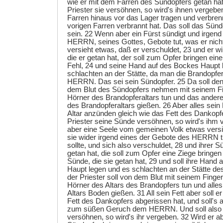
wie er mit dem Farren des Sündopfers getan hat.
Priester sie versöhnen, so wird's ihnen vergebe
Farren hinaus vor das Lager tragen und verbren
vorigen Farren verbrannt hat. Das soll das Sün
sein. 22 Wenn aber ein Fürst sündigt und irgen
HERRN, seines Gottes, Gebote tut, was er nicht 
versieht etwas, daß er verschuldet, 23 und er w
die er getan hat, der soll zum Opfer bringen ei
Fehl, 24 und seine Hand auf des Bockes Haupt 
schlachten an der Stätte, da man die Brandopfe
HERRN. Das sei sein Sündopfer. 25 Da soll den
dem Blut des Sündopfers nehmen mit seinem Fin
Hörner des Brandopferaltars tun und das ander
des Brandopferaltars gießen. 26 Aber alles sein 
Altar anzünden gleich wie das Fett des Dankopfe
Priester seine Sünde versöhnen, so wird's ihm
aber eine Seele vom gemeinen Volk etwas versi
sie wider irgend eines der Gebote des HERRN tu
sollte, und sich also verschuldet, 28 und ihrer S
getan hat, die soll zum Opfer eine Ziege bringen
Sünde, die sie getan hat, 29 und soll ihre Hand
Haupt legen und es schlachten an der Stätte de
der Priester soll von dem Blut mit seinem Finge
Hörner des Altars des Brandopfers tun und alles
Altars Boden gießen. 31 All sein Fett aber soll e
Fett des Dankopfers abgerissen hat, und soll's
zum süßen Geruch dem HERRN. Und soll also d
versöhnen, so wird's ihr vergeben. 32 Wird er a