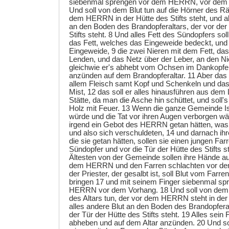
siebenmal sprengen vor dem HERRN, vor dem V
Und soll von dem Blut tun auf die Hörner des Rä
dem HERRN in der Hütte des Stifts steht, und al
an den Boden des Brandopferaltars, der vor der
Stifts steht. 8 Und alles Fett des Sündopfers so
das Fett, welches das Eingeweide bedeckt, und 
Eingeweide, 9 die zwei Nieren mit dem Fett, das
Lenden, und das Netz über der Leber, an den Ni
gleichwie er's abhebt vom Ochsen im Dankopfer
anzünden auf dem Brandopferaltar. 11 Aber das 
allem Fleisch samt Kopf und Schenkeln und da
Mist, 12 das soll er alles hinausführen aus dem 
Stätte, da man die Asche hin schüttet, und soll
Holz mit Feuer. 13 Wenn die ganze Gemeinde I
würde und die Tat vor ihren Augen verborgen wä
irgend ein Gebot des HERRN getan hätten, was si
und also sich verschuldeten, 14 und darnach ih
die sie getan hätten, sollen sie einen jungen Fa
Sündopfer und vor die Tür der Hütte des Stifts s
Ältesten von der Gemeinde sollen ihre Hände au
dem HERRN und den Farren schlachten vor 
der Priester, der gesalbt ist, soll Blut vom Farren
bringen 17 und mit seinem Finger siebenmal s
HERRN vor dem Vorhang. 18 Und soll von dem B
des Altars tun, der vor dem HERRN steht in der 
alles andere Blut an den Boden des Brandopferal
der Tür der Hütte des Stifts steht. 19 Alles sein F
abheben und auf dem Altar anzünden. 20 Und sol