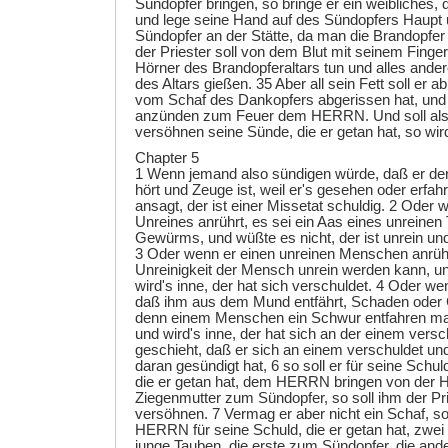
Sündopfer bringen, so bringe er ein weibliches, 
und lege seine Hand auf des Sündopfers Haupt
Sündopfer an der Stätte, da man die Brandopfer
der Priester soll von dem Blut mit seinem Finge
Hörner des Brandopferaltars tun und alles ande
des Altars gießen. 35 Aber all sein Fett soll er a
vom Schaf des Dankopfers abgerissen hat, und s
anzünden zum Feuer dem HERRN. Und soll also
versöhnen seine Sünde, die er getan hat, so wir
Chapter 5
1 Wenn jemand also sündigen würde, daß er de
hört und Zeuge ist, weil er's gesehen oder erfahr
ansagt, der ist einer Missetat schuldig. 2 Ode
Unreines anrührt, es sei ein Aas eines unreinen
Gewürms, und wüßte es nicht, der ist unrein und
3 Oder wenn er einen unreinen Menschen anrührt
Unreinigkeit der Mensch unrein werden kann, u
wird's inne, der hat sich verschuldet. 4 Oder w
daß ihm aus dem Mund entfährt, Schaden oder 
denn einem Menschen ein Schwur entfahren mag
und wird's inne, der hat sich an der einem vers
geschieht, daß er sich an einem verschuldet un
daran gesündigt hat, 6 so soll er für seine Schu
die er getan hat, dem HERRN bringen von der H
Ziegenmutter zum Sündopfer, so soll ihm der Pr
versöhnen. 7 Vermag er aber nicht ein Schaf, s
HERRN für seine Schuld, die er getan hat, zwei
junge Tauben, die erste zum Sündopfer, die and