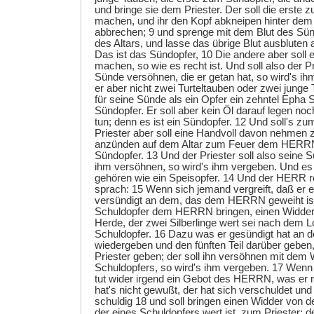
und bringe sie dem Priester. Der soll die erste
machen, und ihr den Kopf abkneipen hinter dem
abbrechen; 9 und sprenge mit dem Blut des Sün
des Altars, und lasse das übrige Blut ausbluten 
Das ist das Sündopfer, 10 Die andere aber soll
machen, so wie es recht ist. Und soll also der P
Sünde versöhnen, die er getan hat, so wird's i
er aber nicht zwei Turteltauben oder zwei junge 
für seine Sünde als ein Opfer ein zehntel Ep
Sündopfer. Er soll aber kein Öl darauf legen no
tun; denn es ist ein Sündopfer. 12 Und soll's zu
Priester aber soll eine Handvoll davon nehmen
anzünden auf dem Altar zum Feuer dem HERRN.
Sündopfer. 13 Und der Priester soll also seine S
ihm versöhnen, so wird's ihm vergeben. Und es 
gehören wie ein Speisopfer. 14 Und der HERR 
sprach: 15 Wenn sich jemand vergreift, daß er e
versündigt an dem, das dem HERRN geweiht ist, 
Schuldopfer dem HERRN bringen, einen Widder
Herde, der zwei Silberlinge wert sei nach dem 
Schuldopfer. 16 Dazu was er gesündigt hat an d
wiedergeben und den fünften Teil darüber geben,
Priester geben; der soll ihn versöhnen mit dem
Schuldopfers, so wird's ihm vergeben. 17 Wenn
tut wider irgend ein Gebot des HERRN, was er ni
hat's nicht gewußt, der hat sich verschuldet und 
schuldig 18 und soll bringen einen Widder von d
der eines Schuldopfers wert ist, zum Priester; d