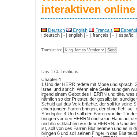
interaktiven onlin
Deutsch
English
Français
Español
| deutsch | - | english | - | français | - | español |
Translation:
Day 170: Leviticus
Chapter 4
1 Und der HERR redete mit Mose und sprach: 2
Israel und sprich: Wenn eine Seele sündigen w
irgend einem Gebot des HERRN und täte, was sie
nämlich so der Priester, der gesalbt ist, sündig
Schuld auf das Volk brächte, der soll für seine S
einen jungen Farren bringen, der ohne Fehl s
Sündopfer. 4 Und soll den Farren vor die Tür der
bringen vor den HERRN und seine Hand auf de
und ihn schlachten vor dem HERRN. 5 Und der P
ist, soll von des Farren Blut nehmen und es in di
bringen 6 und soll seinen Finger in das Blut tau