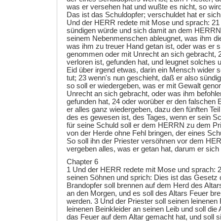
was er versehen hat und wußte es nicht, so wir
Das ist das Schuldopfer; verschuldet hat er s
Und der HERR redete mit Mose und sprach: 2
sündigen würde und sich damit an dem HERRN v
seinem Nebenmenschen ableugnet, was ihm dies
was ihm zu treuer Hand getan ist, oder was er s
genommen oder mit Unrecht an sich gebracht, 
verloren ist, gefunden hat, und leugnet solches 
Eid über irgend etwas, darin ein Mensch wider
tut; 23 wenn's nun geschieht, daß er also sündig
so soll er wiedergeben, was er mit Gewalt gen
Unrecht an sich gebracht, oder was ihm befohlen
gefunden hat, 24 oder worüber er den falschen Ei
er alles ganz wiedergeben, dazu den fünften Tei
des es gewesen ist, des Tages, wenn er sein Sch
für seine Schuld soll er dem HERRN zu dem Pri
von der Herde ohne Fehl bringen, der eines Schu
So soll ihn der Priester versöhnen vor dem HE
vergeben alles, was er getan hat, darum er sich 
Chapter 6
1 Und der HERR redete mit Mose und sprach: 2
seinen Söhnen und sprich: Dies ist das Gesetz
Brandopfer soll brennen auf dem Herd des Altar
an den Morgen, und es soll des Altars Feuer br
werden. 3 Und der Priester soll seinen leinenen
leinenen Beinkleider an seinen Leib und soll die
das Feuer auf dem Altar gemacht hat, und soll s