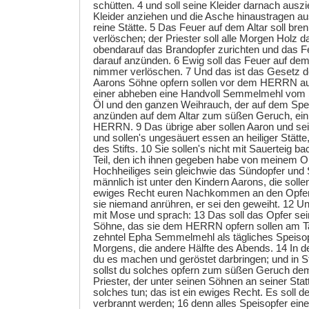
schütten. 4 und soll seine Kleider darnach ausz
Kleider anziehen und die Asche hinaustragen a
reine Stätte. 5 Das Feuer auf dem Altar soll br
verlöschen; der Priester soll alle Morgen Holz 
obendarauf das Brandopfer zurichten und das F
darauf anzünden. 6 Ewig soll das Feuer auf dem
nimmer verlöschen. 7 Und das ist das Gesetz d
Aarons Söhne opfern sollen vor dem HERRN auf 
einer abheben eine Handvoll Semmelmehl vom 
Öl und den ganzen Weihrauch, der auf dem Speiso
anzünden auf dem Altar zum süßen Geruch, ei
HERRN. 9 Das übrige aber sollen Aaron und se
und sollen's ungesäuert essen an heiliger Stätte
des Stifts. 10 Sie sollen's nicht mit Sauerteig ba
Teil, den ich ihnen gegeben habe von meinem Opf
Hochheiliges sein gleichwie das Sündopfer und
männlich ist unter den Kindern Aarons, die solle
ewiges Recht euren Nachkommen an den Opfer
sie niemand anrühren, er sei den geweiht. 12 
mit Mose und sprach: 13 Das soll das Opfer sei
Söhne, das sie dem HERRN opfern sollen am Ta
zehntel Epha Semmelmehl als tägliches Speisopf
Morgens, die andere Hälfte des Abends. 14 In de
du es machen und geröstet darbringen; und in 
sollst du solches opfern zum süßen Geruch d
Priester, der unter seinen Söhnen an seiner Statt
solches tun; das ist ein ewiges Recht. Es sol
verbrannt werden; 16 denn alles Speisopfer eine