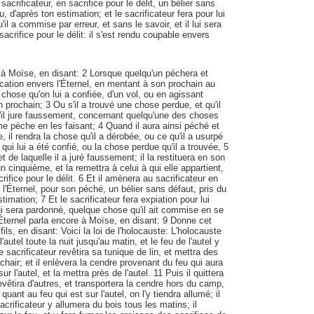
acrificateur, en sacrifice pour le délit, un bélier sans
, d'après ton estimation; et le sacrificateur fera pour lui
'il a commise par erreur, et sans le savoir, et il lui sera
acrifice pour le délit: il s'est rendu coupable envers
i à Moïse, en disant: 2 Lorsque quelqu'un péchera et
ation envers l'Éternel, en mentant à son prochain au
 chose qu'on lui a confiée, d'un vol, ou en agissant
 prochain; 3 Ou s'il a trouvé une chose perdue, et qu'il
'il jure faussement, concernant quelqu'une des choses
e pèche en les faisant; 4 Quand il aura ainsi péché et
 il rendra la chose qu'il a dérobée, ou ce qu'il a usurpé
 qui lui a été confié, ou la chose perdue qu'il a trouvée, 5
 de laquelle il a juré faussement; il la restituera en son
 un cinquième, et la remettra à celui à qui elle appartient,
crifice pour le délit. 6 Et il amènera au sacrificateur en
 à l'Éternel, pour son péché, un bélier sans défaut, pris du
timation; 7 Et le sacrificateur fera expiation pour lui
 lui sera pardonné, quelque chose qu'il ait commise en se
Éternel parla encore à Moïse, en disant: 9 Donne cet
ils, en disant: Voici la loi de l'holocauste: L'holocauste
l'autel toute la nuit jusqu'au matin, et le feu de l'autel y
 sacrificateur revêtira sa tunique de lin, et mettra des
chair; et il enlèvera la cendre provenant du feu qui aura
 l'autel, et la mettra près de l'autel. 11 Puis il quittera
vêtira d'autres, et transportera la cendre hors du camp,
quant au feu qui est sur l'autel, on l'y tiendra allumé; il
acrificateur y allumera du bois tous les matins; il