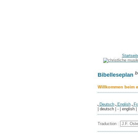
Startseit
b
Bibelleseplan
Willkommen beim er
Deutsch
English
Fr
| deutsch | - | english |
Traduction :