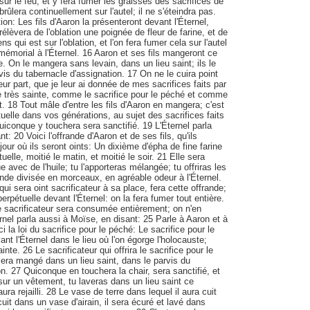
sur le feu, et y fera fumer les graisses des sacrifices de
brûlera continuellement sur l'autel; il ne s'éteindra pas.
ation: Les fils d'Aaron la présenteront devant l'Éternel,
rélèvera de l'oblation une poignée de fleur de farine, et de
ens qui est sur l'oblation, et l'on fera fumer cela sur l'autel
mémorial à l'Éternel. 16 Aaron et ses fils mangeront ce
de. On le mangera sans levain, dans un lieu saint; ils le
is du tabernacle d'assignation. 17 On ne le cuira point
eur part, que je leur ai donnée de mes sacrifices faits par
e très sainte, comme le sacrifice pour le péché et comme
lit. 18 Tout mâle d'entre les fils d'Aaron en mangera; c'est
elle dans vos générations, au sujet des sacrifices faits
 quiconque y touchera sera sanctifié. 19 L'Éternel parla
t: 20 Voici l'offrande d'Aaron et de ses fils, qu'ils
u jour où ils seront oints: Un dixième d'épha de fine farine
lle, moitié le matin, et moitié le soir. 21 Elle sera
 avec de l'huile; tu l'apporteras mélangée; tu offriras les
rande divisée en morceaux, en agréable odeur à l'Éternel.
qui sera oint sacrificateur à sa place, fera cette offrande;
rpétuelle devant l'Éternel: on la fera fumer tout entière.
e sacrificateur sera consumée entièrement; on n'en
nel parla aussi à Moïse, en disant: 25 Parle à Aaron et à
ci la loi du sacrifice pour le péché: Le sacrifice pour le
t l'Éternel dans le lieu où l'on égorge l'holocauste;
nte. 26 Le sacrificateur qui offrira le sacrifice pour le
sera mangé dans un lieu saint, dans le parvis du
n. 27 Quiconque en touchera la chair, sera sanctifié, et
ng sur un vêtement, tu laveras dans un lieu saint ce
ura rejailli. 28 Le vase de terre dans lequel il aura cuit
 cuit dans un vase d'airain, il sera écuré et lavé dans