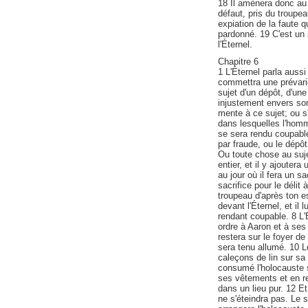
18 Il amènera donc au s
défaut, pris du troupeau
expiation de la faute qu
pardonné. 19 C'est un s
l'Éternel.
Chapitre 6
1 L'Éternel parla auss
commettra une prévaric
sujet d'un dépôt, d'une
injustement envers son
mente à ce sujet; ou s
dans lesquelles l'homm
se sera rendu coupable,
par fraude, ou le dépôt
Ou toute chose au sujet
entier, et il y ajoutera
au jour où il fera un sa
sacrifice pour le délit
troupeau d'après ton es
devant l'Éternel, et il
rendant coupable. 8 L'
ordre à Aaron et à ses f
restera sur le foyer de 
sera tenu allumé. 10 Le
caleçons de lin sur sa 
consumé l'holocauste sur
ses vêtements et en re
dans un lieu pur. 12 Et 
ne s'éteindra pas. Le s