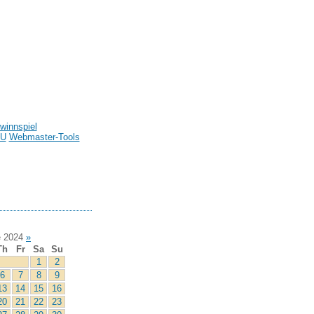
winnspiel
U
Webmaster-Tools
 2024
»
Th
Fr
Sa
Su
1
2
6
7
8
9
13
14
15
16
20
21
22
23