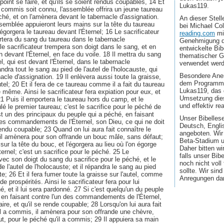
oint se faire, et qu'ils se soient rendus coupables, 14 Et
Lukas119.
t commis soit connu, l'assemblée offrira un jeune taureau
ché, et on l'amènera devant le tabernacle d'assignation.
An dieser Stel
semblée appuieront leurs mains sur la tête du taureau
bei Michael Co
 égorgera le taureau devant l'Éternel; 16 Le sacrificateur
reading.com
mi
ortera du sang du taureau dans le tabernacle
Genehmigung d
le sacrificateur trempera son doigt dans le sang, et en
entwickelte Bib
n devant l'Éternel, en face du voile. 18 Il mettra du sang
thematischer G
el, qui est devant l'Éternel, dans le tabernacle
verwendet wer
andra tout le sang au pied de l'autel de l'holocauste, qui
Besondere Aner
nacle d'assignation. 19 Il enlèvera aussi toute la graisse,
dem Programmi
autel; 20 Et il fera de ce taureau comme il a fait du taureau
Lukas119, das 
de même. Ainsi le sacrificateur fera expiation pour eux, et
Umsetzung dies
21 Puis il emportera le taureau hors du camp, et le
und effektiv real
lé le premier taureau; c'est le sacrifice pour le péché de
st un des principaux du peuple qui a péché, en faisant
Unser Bibellese
 des commandements de l'Éternel, son Dieu, ce qui ne doit
Deutsch, Engli
 rendu coupable; 23 Quand on lui aura fait connaître le
angeboten. Wir
il amènera pour son offrande un bouc mâle, sans défaut;
Beta-Stadium u
sur la tête du bouc, et l'égorgera au lieu où l'on égorge
Daher bitten wi
ternel; c'est un sacrifice pour le péché. 25 Le
falls unser Bib
vec son doigt du sang du sacrifice pour le péché, et le
noch nicht voll
e l'autel de l'holocauste; et il répandra le sang au pied
sollte. Wir sin
ste; 26 Et il fera fumer toute la graisse sur l'autel, comme
Anregungen da
de prospérités. Ainsi le sacrificateur fera pour lui
é, et il lui sera pardonné. 27 Si c'est quelqu'un du peuple
, en faisant contre l'un des commandements de l'Éternel,
aire, et qu'il se rende coupable; 28 Lorsqu'on lui aura fait
il a commis, il amènera pour son offrande une chèvre,
t, pour le péché qu'il a commis; 29 Il appuiera sa main