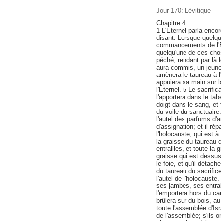
Jour 170: Lévitique
Chapitre 4
1 L'Éternel parla encor
disant: Lorsque quelqu
commandements de l'Éter
quelqu'une de ces chose
péché, rendant par là le
aura commis, un jeune 
amènera le taureau à l'
appuiera sa main sur la
l'Éternel. 5 Le sacrifi
l'apportera dans le tab
doigt dans le sang, et 
du voile du sanctuaire
l'autel des parfums d'a
d'assignation; et il ré
l'holocauste, qui est à
la graisse du taureau d
entrailles, et toute la 
graisse qui est dessus
le foie, et qu'il déta
du taureau du sacrifice
l'autel de l'holocauste
ses jambes, ses entrai
l'emportera hors du camp
brûlera sur du bois, au 
toute l'assemblée d'Isr
de l'assemblée; s'ils 