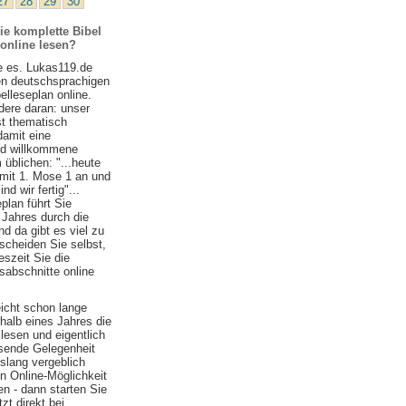
27
28
29
30
ie komplette Bibel
 online lesen?
e es. Lukas119.de
ten deutschsprachigen
belleseplan online.
ere daran: unser
st thematisch
damit eine
nd willkommene
 üblichen: "...heute
 mit 1. Mose 1 an und
d wir fertig"...
plan führt Sie
 Jahres durch die
nd da gibt es viel zu
scheiden Sie selbst,
szeit Sie die
sabschnitte online
eicht schon lange
halb eines Jahres die
lesen und eigentlich
ssende Gelegenheit
islang vergeblich
n Online-Möglichkeit
n - dann starten Sie
zt direkt bei