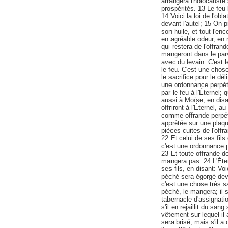
arrangera l'holocauste 
prospérités. 13 Le feu 
14 Voici la loi de l'obl
devant l'autel; 15 On p
son huile, et tout l'enc
en agréable odeur, en 
qui restera de l'offran
mangeront dans le parv
avec du levain. C'est l
le feu. C'est une chos
le sacrifice pour le dé
une ordonnance perpétu
par le feu à l'Éternel;
aussi à Moïse, en disan
offriront à l'Éternel, a
comme offrande perpétue
apprêtée sur une plaque
pièces cuites de l'off
22 Et celui de ses fils 
c'est une ordonnance pe
23 Et toute offrande d
mangera pas. 24 L'Éter
ses fils, en disant: Voi
péché sera égorgé devan
c'est une chose très sai
péché, le mangera; il 
tabernacle d'assignatio
s'il en rejaillit du sa
vêtement sur lequel il a
sera brisé; mais s'il a