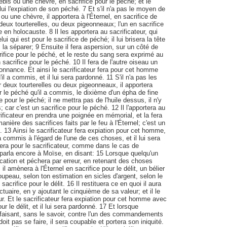
ebis ou une chèvre, en sacrifice pour le péché; et le
 lui l'expiation de son péché. 7 Et s'il n'a pas le moyen de
ou une chèvre, il apportera à l'Éternel, en sacrifice de
deux tourterelles, ou deux pigeonneaux; l'un en sacrifice
e en holocauste. 8 Il les apportera au sacrificateur, qui
ui qui est pour le sacrifice de péché; il lui brisera la tête
la séparer; 9 Ensuite il fera aspersion, sur un côté de
rifice pour le péché, et le reste du sang sera exprimé au
n sacrifice pour le péché. 10 Il fera de l'autre oiseau un
donnance. Et ainsi le sacrificateur fera pour cet homme
il a commis, et il lui sera pardonné. 11 S'il n'a pas les
deux tourterelles ou deux pigeonneaux, il apportera
r le péché qu'il a commis, le dixième d'un épha de fine
 pour le péché; il ne mettra pas de l'huile dessus, il n'y
; car c'est un sacrifice pour le péché. 12 Il l'apportera au
crificateur en prendra une poignée en mémorial, et la fera
manière des sacrifices faits par le feu à l'Éternel; c'est un
. 13 Ainsi le sacrificateur fera expiation pour cet homme,
a commis à l'égard de l'une de ces choses, et il lui sera
sera pour le sacrificateur, comme dans le cas de
l parla encore à Moïse, en disant: 15 Lorsque quelqu'un
ation et péchera par erreur, en retenant des choses
il amènera à l'Éternel en sacrifice pour le délit, un bélier
oupeau, selon ton estimation en sicles d'argent, selon le
sacrifice pour le délit. 16 Il restituera ce en quoi il aura
tuaire, en y ajoutant le cinquième de sa valeur; et il le
ur. Et le sacrificateur fera expiation pour cet homme avec
our le délit, et il lui sera pardonné. 17 Et lorsque
 faisant, sans le savoir, contre l'un des commandements
doit pas se faire, il sera coupable et portera son iniquité.