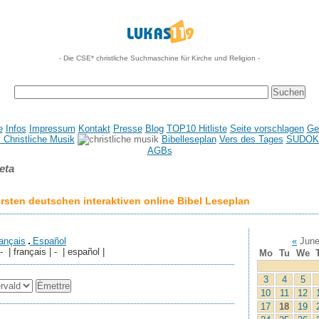
- Die CSE* christliche Suchmaschine für Kirche und Religion -
e
Infos
Impressum
Kontakt
Presse
Blog
TOP10 Hitliste
Seite vorschlagen
Ge
Christliche Musik
Bibelleseplan
Vers des Tages
SUDOK
AGBs
eta
sten deutschen interaktiven online Bibel Leseplan
ançais
Español
«
June
 - | français | - | español |
Mo
Tu
We
3
4
5
10
11
12
17
18
19