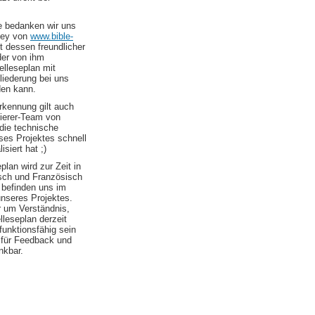
le bedanken wir uns
ley von
www.bible-
t dessen freundlicher
er von ihm
elleseplan mit
liederung bei uns
den kann.
kennung gilt auch
erer-Team von
die technische
es Projektes schnell
isiert hat ;)
plan wird zur Zeit in
sch und Französisch
 befinden uns im
nseres Projektes.
r um Verständnis,
elleseplan derzeit
 funktionsfähig sein
d für Feedback und
nkbar.