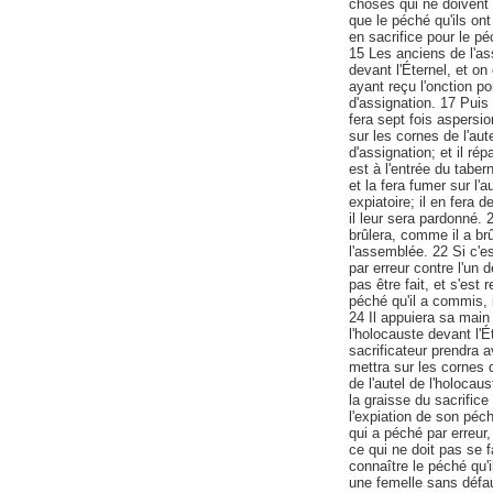
choses qui ne doivent p
que le péché qu'ils on
en sacrifice pour le pé
15 Les anciens de l'as
devant l'Éternel, et on
ayant reçu l'onction p
d'assignation. 17 Puis 
fera sept fois aspersio
sur les cornes de l'aut
d'assignation; et il rép
est à l'entrée du taber
et la fera fumer sur l'
expiatoire; il en fera 
il leur sera pardonné. 
brûlera, comme il a brû
l'assemblée. 22 Si c'e
par erreur contre l'un
pas être fait, et s'est
péché qu'il a commis, 
24 Il appuiera sa main 
l'holocauste devant l'É
sacrificateur prendra a
mettra sur les cornes d
de l'autel de l'holocau
la graisse du sacrifice 
l'expiation de son péch
qui a péché par erreur
ce qui ne doit pas se f
connaître le péché qu'
une femelle sans défau