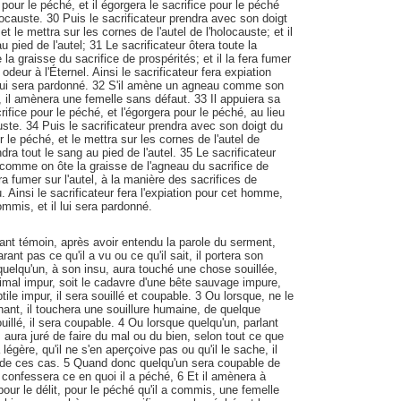
e pour le péché, et il égorgera le sacrifice pour le péché
ocauste. 30 Puis le sacrificateur prendra avec son doigt
t le mettra sur les cornes de l'autel de l'holocauste; et il
u pied de l'autel; 31 Le sacrificateur ôtera toute la
a graisse du sacrifice de prospérités; et il la fera fumer
 odeur à l'Éternel. Ainsi le sacrificateur fera expiation
 lui sera pardonné. 32 S'il amène un agneau comme son
, il amènera une femelle sans défaut. 33 Il appuiera sa
rifice pour le péché, et l'égorgera pour le péché, au lieu
uste. 34 Puis le sacrificateur prendra avec son doigt du
 le péché, et le mettra sur les cornes de l'autel de
ndra tout le sang au pied de l'autel. 35 Le sacrificateur
, comme on ôte la graisse de l'agneau du sacrifice de
era fumer sur l'autel, à la manière des sacrifices de
eu. Ainsi le sacrificateur fera l'expiation pour cet homme,
ommis, et il lui sera pardonné.
ant témoin, après avoir entendu la parole du serment,
ant pas ce qu'il a vu ou ce qu'il sait, il portera son
 quelqu'un, à son insu, aura touché une chose souillée,
nimal impur, soit le cadavre d'une bête sauvage impure,
ptile impur, il sera souillé et coupable. 3 Ou lorsque, ne le
ant, il touchera une souillure humaine, de quelque
ouillé, il sera coupable. 4 Ou lorsque quelqu'un, parlant
 aura juré de faire du mal ou du bien, selon tout ce que
légère, qu'il ne s'en aperçoive pas ou qu'il le sache, il
n de ces cas. 5 Quand donc quelqu'un sera coupable de
l confessera ce en quoi il a péché, 6 Et il amènera à
 pour le délit, pour le péché qu'il a commis, une femelle