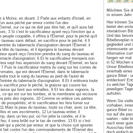
24
25
26
Möchten Sie d
in einem Jahr
e à Moïse, en disant: 2 Parle aux enfants d'Israël, en
Hier können Si
'un aura péché par erreur contre l'un des
bietet den ers
nel, sur ce qui ne doit pas être fait, et qu'il aura fait
interaktiven Bi
s; 3 Si c'est le sacrificateur ayant reçu l'onction qui a
Und das besond
 peuple coupable, il offrira à l'Éternel, pour le péché qu'il
Bibelleseplan i
taureau sans défaut, en sacrifice pour le péché; 4 Il
gegliedert und 
entrée du tabernacle d'assignation devant l'Éternel; il
interessante u
 tête du taureau, et il égorgera le taureau devant
Alternative zum
cateur ayant reçu l'onction prendra du sang du taureau et
fangen wir mal
ernacle d'assignation; 6 Et le sacrificateur trempera son
in 52 Wochen sin
fera sept fois aspersion du sang devant l'Éternel, en face
Unser Bibellese
. 7 Puis le sacrificateur mettra du sang sur les cornes de
innerhalb eines
romates, qui est devant l'Éternel, dans le tabernacle
ganze Bibel - u
pandra tout le sang du taureau au pied de l'autel de
entdecken! Ent
 l'entrée du tabernacle d'assignation. 8 Et il enlèvera toute
zu welcher Tage
u sacrifice pour le péché, la graisse qui couvre les
jeweiligen Tage
graisse qui tient aux entrailles, 9 Et les deux rognons, la
aufrufen.
, ce qui est sur les lombes, et la membrane qui recouvre
chera près des rognons, 10 Comme on enlève ces parties
Wenn Sie viell
 de prospérités; et le sacrificateur les fera fumer sur
vorhaben, inner
. 11 Mais la peau du taureau, toute sa chair, avec sa tête,
ganze Bibel zu 
lles et ses excréments, 12 Le taureau entier, il
nur auf die pa
, dans un lieu pur, où l'on jette la cendre, et il le
warten - oder b
feu; il sera brûlé sur le tas de cendres. 13 Et si c'est
nach einer gute
aël qui a péché par erreur, et que la chose soit ignorée
Ausschau hielte
ont fait contre l'un des commandements de l'Éternel des
doch einfach jet