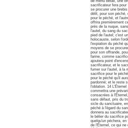
de menu bétail, une br
sacrificateur fera pour
se procurer une brebis 
délit, pour son péché, 
pour le péché, et l'autr
offrira premièrement cel
près de la nuque, sans 
l'autel, du sang du sac
pied de l'autel; c'est u
holocauste, selon l'or
l'expiation du péché qu'
moyens de se procurer 
pour son offrande, pou
farine, comme sacrifice
ajoutera point d'encens
sacrificateur, et le sa
fumer sur l'autel, à la 
sacrifice pour le péché
pour le péché qu'il aur
pardonné; et le reste 
l'oblation. 14 L'Éterne
commettra une prévaric
consacrées à l'Éternel, 
sans défaut, pris du tr
sicle du sanctuaire, en 
péché à l'égard du sanc
donnera au sacrificate
le bélier du sacrifice p
quelqu'un péchera, en
de l'Éternel, ce qui ne 