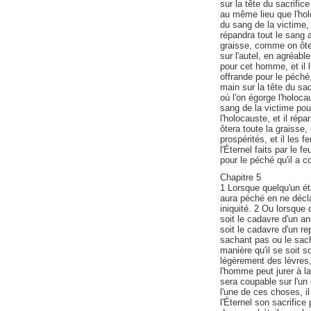
sur la tête du sacrific
au même lieu que l'hol
du sang de la victime, e
répandra tout le sang a
graisse, comme on ôte l
sur l'autel, en agréable
pour cet homme, et il
offrande pour le péché
main sur la tête du sac
où l'on égorge l'holoca
sang de la victime pour
l'holocauste, et il répa
ôtera toute la graisse
prospérités, et il les f
l'Éternel faits par le f
pour le péché qu'il a c
Chapitre 5
1 Lorsque quelqu'un ét
aura péché en ne déclar
iniquité. 2 Ou lorsque
soit le cadavre d'un a
soit le cadavre d'un re
sachant pas ou le sach
manière qu'il se soit s
légèrement des lèvres,
l'homme peut jurer à la 
sera coupable sur l'u
l'une de ces choses, i
l'Éternel son sacrifice