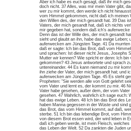
Aber ich habe es euch gesagt, daß ihr mich ges
doch nicht. 37 Alles, was mir mein Vater gibt, 
wer zu mir kommt, den werde ich nicht hinausst
vom Himmel gekommen, nicht daß ich meinen Wi
den Willen des, der mich gesandt hat. 39 Das ist
Vaters, der mich gesandt hat, daß ich nichts ver
mir gegeben hat, sondern daß ich's auferwecke
Denn das ist der Wille des, der mich gesandt ha
sieht und glaubt an ihn, habe das ewige Leben; 
auferwecken am Jüngsten Tage. 41 Da murrten 
daß er sagte: Ich bin das Brot, daß vom Himme
und sprachen: Ist dieser nicht Jesus, Josephs 
Mutter wir kennen? Wie spricht er denn: Ich bi
gekommen? 43 Jesus antwortete und sprach zu 
untereinander. 44 Es kann niemand zu mir kom
ihn ziehe der Vater, der mich gesandt hat; und i
auferwecken am Jüngsten Tage. 45 Es steht ges
Propheten: "Sie werden alle von Gott gelehrt sei
vom Vater und lernt es, der kommt zu mir. 46 N
Vater habe gesehen, außer dem, der vom Vater i
gesehen. 47 Wahrlich, wahrlich ich sage euch: 
hat das ewige Leben. 48 Ich bin das Brot des L
haben Manna gegessen in der Wüste und sind ge
das Brot, das vom Himmel kommt, auf daß, wer 
sterbe. 51 Ich bin das lebendige Brot, vom H
von diesem Brot essen wird, der wird leben in E
daß ich geben werde, ist mein Fleisch, welches
das Leben der Welt. 52 Da zankten die Juden u