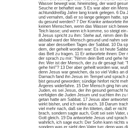
Wasser bewegt war, hineinstieg, der ward gesund
Seuche er behaftet war. 5 Es war aber ein Mens
achtunddreißig Jahre lang krank gelegen. 6 Da 
und vernahm, daß er so lange gelegen hatte, spri
du gesund werden? 7 Der Kranke antwortete ih
keinen Menschen, wenn das Wasser sich bewegt
Teich lasse; und wenn ich komme, so steigt ein 
8 Jesus spricht zu ihm: Stehe auf, nimm dein Be
alsbald ward der Mensch gesund und nahm sein 
war aber desselben Tages der Sabbat. 10 Da sp
dem, der geheilt worden war: Es ist heute Sabbat
das Bett zu tragen. 11 Er antwortete ihnen: De
der sprach zu mir: "Nimm dein Bett und gehe hin
ihn: Wer ist der Mensch, der zu dir gesagt hat:
gehe hin!"? 13 Der aber geheilt worden war, wuß
denn Jesus war gewichen, da so viel Volks an 
Darnach fand ihn Jesus im Tempel und sprach z
bist gesund geworden; sündige hinfort nicht mehr
Ärgeres widerfahre. 15 Der Mensch ging hin un
Juden, es sei Jesus, der ihn gesund gemacht 
verfolgten die Juden Jesum und suchten ihn zu 
getan hatte am Sabbat. 17 Jesus aber antwortet
wirkt bisher, und ich wirke auch. 18 Darum trac
viel mehr nach, daß sie ihn töteten, daß er nicht
brach, sondern sagte auch, Gott sei sein Vater,
Gott gleich. 19 Da antwortete Jesus und sprach 
wahrlich, ich sage euch: Der Sohn kann nichts v
sondern was er sieht den Vater tun; denn was die