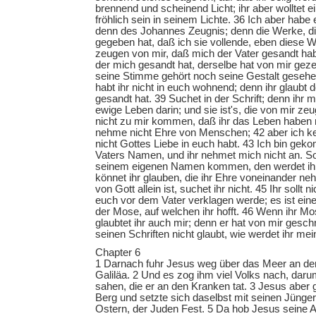
brennend und scheinend Licht; ihr aber wolltet e
fröhlich sein in seinem Lichte. 36 Ich aber habe
denn des Johannes Zeugnis; denn die Werke, di
gegeben hat, daß ich sie vollende, eben diese We
zeugen von mir, daß mich der Vater gesandt hab
der mich gesandt hat, derselbe hat von mir geze
seine Stimme gehört noch seine Gestalt gesehe
habt ihr nicht in euch wohnend; denn ihr glaubt 
gesandt hat. 39 Suchet in der Schrift; denn ihr m
ewige Leben darin; und sie ist's, die von mir zeug
nicht zu mir kommen, daß ihr das Leben haben 
nehme nicht Ehre von Menschen; 42 aber ich ke
nicht Gottes Liebe in euch habt. 43 Ich bin ge
Vaters Namen, und ihr nehmet mich nicht an. So 
seinem eigenen Namen kommen, den werdet ih
könnet ihr glauben, die ihr Ehre voneinander ne
von Gott allein ist, suchet ihr nicht. 45 Ihr sollt 
euch vor dem Vater verklagen werde; es ist einer
der Mose, auf welchen ihr hofft. 46 Wenn ihr Mo
glaubtet ihr auch mir; denn er hat von mir gesch
seinen Schriften nicht glaubt, wie werdet ihr m
Chapter 6
1 Darnach fuhr Jesus weg über das Meer an der 
Galiläa. 2 Und es zog ihm viel Volks nach, daru
sahen, die er an den Kranken tat. 3 Jesus aber g
Berg und setzte sich daselbst mit seinen Jünge
Ostern, der Juden Fest. 5 Da hob Jesus seine A