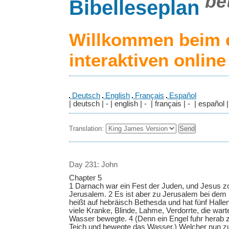
be
Bibelleseplan
Willkommen beim 
interaktiven onlin
Deutsch
English
Français
Español
| deutsch | - | english | - | français | - | español |
Translation:
Day 231: John
Chapter 5
1 Darnach war ein Fest der Juden, und Jesus z
Jerusalem. 2 Es ist aber zu Jerusalem bei dem S
heißt auf hebräisch Bethesda und hat fünf Halle
viele Kranke, Blinde, Lahme, Verdorrte, die war
Wasser bewegte. 4 (Denn ein Engel fuhr herab zu
Teich und bewegte das Wasser.) Welcher nun z