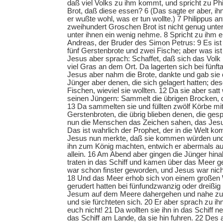
daß viel Volks zu ihm kommt, und spricht zu Ph
Brot, daß diese essen? 6 (Das sagte er aber, i
er wußte wohl, was er tun wollte.) 7 Philippus a
zweihundert Groschen Brot ist nicht genug unter 
unter ihnen ein wenig nehme. 8 Spricht zu ihm e
Andreas, der Bruder des Simon Petrus: 9 Es ist 
fünf Gerstenbrote und zwei Fische; aber was ist
Jesus aber sprach: Schaffet, daß sich das Volk 
viel Gras an dem Ort. Da lagerten sich bei fünf
Jesus aber nahm die Brote, dankte und gab sie 
Jünger aber denen, die sich gelagert hatten; de
Fischen, wieviel sie wollten. 12 Da sie aber sat
seinen Jüngern: Sammelt die übrigen Brocken,
13 Da sammelten sie und füllten zwölf Körbe mi
Gerstenbroten, die übrig blieben denen, die ges
nun die Menschen das Zeichen sahen, das Jesus
Das ist wahrlich der Prophet, der in die Welt k
Jesus nun merkte, daß sie kommen würden und 
ihn zum König machten, entwich er abermals auf
allein. 16 Am Abend aber gingen die Jünger hin
traten in das Schiff und kamen über das Meer
war schon finster geworden, und Jesus war ni
18 Und das Meer erhob sich von einem großen 
gerudert hatten bei fünfundzwanzig oder dreißi
Jesum auf dem Meere dahergehen und nahe z
und sie fürchteten sich. 20 Er aber sprach zu ihne
euch nicht! 21 Da wollten sie ihn in das Schiff 
das Schiff am Lande, da sie hin fuhren. 22 Des