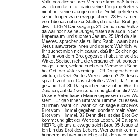
Volk, das diesseit des Meeres stand, daß kein a
war denn das eine, darin seine Jünger getreten
nicht mit seinen Jüngern in das Schiff getreten w
seine Jünger waren weggefahren. 23 Es kamen 
von Tiberias nahe zur Stätte, da sie das Brot g
des HERRN Danksagung. 24 Da nun das Volk sa
da war noch seine Jünger, traten sie auch in S
Kapernaum und suchten Jesum. 25 Und da sie ih
Meeres, sprachen sie zu ihm: Rabbi, wann bis
Jesus antwortete ihnen und sprach: Wahrlich, w
Ihr suchet mich nicht darum, daß ihr Zeichen g
daß ihr von dem Brot gegessen habt und seid s
Wirket Speise, nicht, die vergänglich ist, sondern
ewige Leben, welche euch des Menschen Sohn 
hat Gott der Vater versiegelt. 28 Da sprachen s
wir tun, daß wir Gottes Werke wirken? 29 Jesus
sprach zu ihnen: Das ist Gottes Werk, daß ihr a
gesandt hat. 30 Da sprachen sie zu ihm: Was tus
Zeichen, auf daß wir sehen und glauben dir? Wa
Unsere Väter haben Manna gegessen in der Wüs
steht: "Er gab ihnen Brot vom Himmel zu essen
zu ihnen: Wahrlich, wahrlich ich sage euch: Mos
Brot vom Himmel gegeben, sondern mein Vater 
Brot vom Himmel. 33 Denn dies ist das Brot G
kommt und gibt der Welt das Leben. 34 Da spra
HERR, gib uns allewege solch Brot. 35 Jesus ab
Ich bin das Brot des Lebens. Wer zu mir kommt,
hungern; und wer an mich glaubt, den wird nim