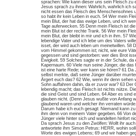
sprachen: Wie kann dieser uns sein Fleisch zu
Jesus sprach zu ihnen: Wahrlich, wahrlich ich s
nicht essen das Fleisch des Menschensohnes un
so habt ihr kein Leben in euch. 54 Wer mein Flei
mein Blut, der hat das ewige Leben, und ich we
Tage auferwecken. 55 Denn mein Fleisch ist die
mein Blut ist der rechte Trank. 56 Wer mein Fleis
mein Blut, der bleibt in mir und ich in ihm. 57 W
lebendige Vater und ich lebe um des Vaters will
isset, der wird auch leben um meinetwillen. 58 D
vom Himmel gekommen ist; nicht, wie eure Vä
gegessen und sind gestorben: wer dies Brot isset
Ewigkeit. 59 Solches sagte er in der Schule, da e
Kapernaum. 60 Viele nun seine Jünger, die das 
ist eine harte Rede; wer kann sie hören? 61 Da 
selbst merkte, daß seine Jünger darüber murrten
Ärgert euch das? 62 Wie, wenn ihr denn sehen
Sohn auffahren dahin, da er zuvor war? 63 Der Ge
lebendig macht; das Fleisch ist nichts nütze. Die
die sind Geist und sind Leben. 64 Aber es sind et
glauben nicht. (Denn Jesus wußte von Anfang w
glaubend waren und welcher ihn verraten würde.
Darum habe ich euch gesagt: Niemand kann zu
ihm denn von meinem Vater gegeben. 66 Von de
Jünger viele hinter sich und wandelten hinfort n
Da sprach Jesus zu den Zwölfen: Wollt ihr au
antwortete ihm Simon Petrus: HERR, wohin soll
Worte des ewigen Lebens; 69 und wir haben geg