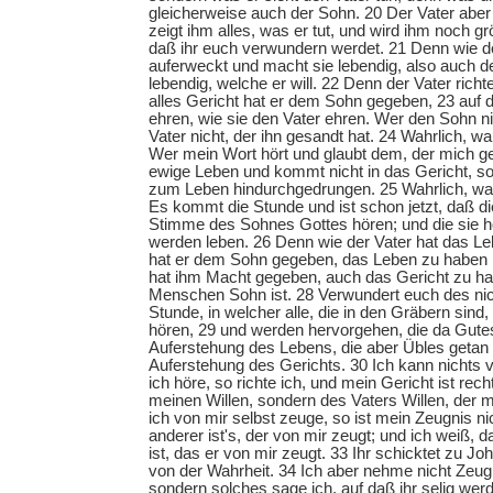
gleicherweise auch der Sohn. 20 Der Vater aber
zeigt ihm alles, was er tut, und wird ihm noch 
daß ihr euch verwundern werdet. 21 Denn wie de
auferweckt und macht sie lebendig, also auch 
lebendig, welche er will. 22 Denn der Vater rich
alles Gericht hat er dem Sohn gegeben, 23 auf d
ehren, wie sie den Vater ehren. Wer den Sohn nic
Vater nicht, der ihn gesandt hat. 24 Wahrlich, wa
Wer mein Wort hört und glaubt dem, der mich ge
ewige Leben und kommt nicht in das Gericht, so
zum Leben hindurchgedrungen. 25 Wahrlich, wah
Es kommt die Stunde und ist schon jetzt, daß d
Stimme des Sohnes Gottes hören; und die sie h
werden leben. 26 Denn wie der Vater hat das Leb
hat er dem Sohn gegeben, das Leben zu haben i
hat ihm Macht gegeben, auch das Gericht zu ha
Menschen Sohn ist. 28 Verwundert euch des ni
Stunde, in welcher alle, die in den Gräbern sin
hören, 29 und werden hervorgehen, die da Gute
Auferstehung des Lebens, die aber Übles getan
Auferstehung des Gerichts. 30 Ich kann nichts v
ich höre, so richte ich, und mein Gericht ist rec
meinen Willen, sondern des Vaters Willen, der 
ich von mir selbst zeuge, so ist mein Zeugnis ni
anderer ist's, der von mir zeugt; und ich weiß,
ist, das er von mir zeugt. 33 Ihr schicktet zu J
von der Wahrheit. 34 Ich aber nehme nicht Zeu
sondern solches sage ich, auf daß ihr selig werd