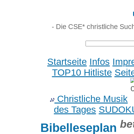
- Die CSE* christliche Suc
Startseite
Infos
Impr
TOP10 Hitliste
Seit
Christliche Musik
des Tages
SUDOK
be
Bibelleseplan