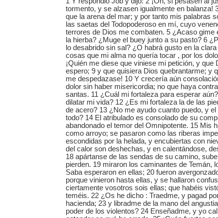
1 Y respondió Job y dijo: 2 ¡Oh, si pesasen al ju
tormento, y se alzasen igualmente en balanza!
que la arena del mar; y por tanto mis palabras 
las saetas del Todopoderoso en mí, cuyo veneno
terrores de Dios me combaten. 5 ¿Acaso gime e
la hierba? ¿Muge el buey junto a su pasto? 6 ¿
lo desabrido sin sal? ¿O habrá gusto en la clar
cosas que mi alma no quería tocar , por los dol
¡Quién me diese que viniese mi petición, y que 
espero; 9 y que quisiera Dios quebrantarme; y 
me despedazase! 10 Y crecería aún consolació
dolor sin haber misericordia; no que haya contr
santas. 11 ¿Cuál mi fortaleza para esperar aún?
dilatar mi vida? 12 ¿Es mi fortaleza la de las p
de acero? 13 ¿No me ayudo cuanto puedo, y el 
todo? 14 El atribulado es consolado de su comp
abandonado el temor del Omnipotente. 15 Mis 
como arroyo; se pasaron como las riberas impe
escondidas por la helada, y encubiertas con nie
del calor son deshechas, y en calentándose, de
18 apártanse de las sendas de su camino, sube
pierden. 19 miraron los caminantes de Temán, 
Saba esperaron en ellas; 20 fueron avergonzad
porque vinieron hasta ellas, y se hallaron confu
ciertamente vosotros sois ellas; que habéis vist
teméis. 22 ¿Os he dicho : Traedme, y pagad po
hacienda; 23 y libradme de la mano del angustia
poder de los violentos? 24 Enseñadme, y yo ca