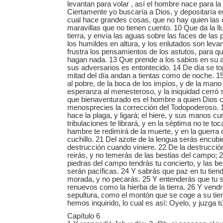
levantan para volar , así el hombre nace para la 
Ciertamente yo buscaría a Dios, y depositaría en
cual hace grandes cosas, que no hay quien las
maravillas que no tienen cuento. 10 Que da la llu
tierra, y envía las aguas sobre las faces de las
los humildes en altura, y los enlutados son lev
frustra los pensamientos de los astutos, para 
hagan nada. 13 Que prende a los sabios en su a
sus adversarios es entontecido. 14 De día se top
mitad del día andan a tientas como de noche. 15
al pobre, de la boca de los impíos, y de la mano
esperanza al menesteroso, y la iniquidad cerró 
que bienaventurado es el hombre a quien Dios ca
menosprecies la corrección del Todopoderoso. 1
hace la plaga, y ligará; el hiere, y sus manos cu
tribulaciones te librará, y en la séptima no te toc
hambre te redimirá de la muerte, y en la guerra
cuchillo. 21 Del azote de la lengua serás encubie
destrucción cuando viniere. 22 De la destrucció
reirás, y no temerás de las bestias del campo; 
piedras del campo tendrás tu concierto, y las b
serán pacíficas. 24 Y sabrás que paz en tu tienda
morada, y no pecarás. 25 Y entenderás que tu 
renuevos como la hierba de la tierra. 26 Y vendr
sepultura, como el montón que se coge a su tie
hemos inquirido, lo cual es así: Oyelo, y juzga t
Capítulo 6