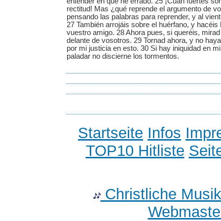
entender en qué he errado. 25 ¡Cuán fuertes son
rectitud! Mas ¿qué reprende el argumento de v
pensando las palabras para reprender, y al vien
27 También arrojáis sobre el huérfano, y hacéis
vuestro amigo. 28 Ahora pues, si queréis, mirad 
delante de vosotros. 29 Tornad ahora, y no haya
por mi justicia en esto. 30 Si hay iniquidad en mi
paladar no discierne los tormentos.
Startseite
Infos
Impr
TOP10 Hitliste
Seit
Christliche Musi
Webmaster