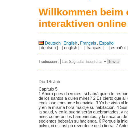
Willkommen beim 
interaktiven onlin
Deutsch
English
Français
Español
| deutsch | - | english | - | français | - | español |
Traducción :
Día 19: Job
Capítulo 5
1 Ahora pues da voces, si habrá quien te respon
de los santos a quien mires? 2 Es cierto que al lo
codicioso consume la envidia. 3 Yo he visto al 
y en la misma hora maldije su habitación. 4 Sus 
la salud, y en la puerta serán quebrantados, y no
mies comerán los hambrientos, y la sacarán de 
sedientos beberán su hacienda. 6 Porque la iniq
polvo, ni el castigo reverdece de la tierra. 7 An