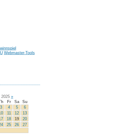
winnspiel
U
Webmaster-Tools
l 2025
»
Th
Fr
Sa
Su
3
4
5
6
10
11
12
13
17
18
19
20
24
25
26
27