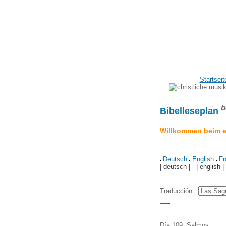
Startseit
b
Bibelleseplan
Willkommen beim er
Deutsch
English
Fr
| deutsch | - | english |
Traducción :
Día 109: Salmos