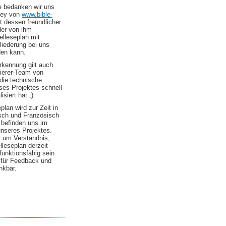
le bedanken wir uns
ley von
www.bible-
t dessen freundlicher
er von ihm
elleseplan mit
liederung bei uns
den kann.
kennung gilt auch
erer-Team von
die technische
es Projektes schnell
isiert hat ;)
plan wird zur Zeit in
sch und Französisch
 befinden uns im
nseres Projektes.
r um Verständnis,
elleseplan derzeit
 funktionsfähig sein
d für Feedback und
nkbar.