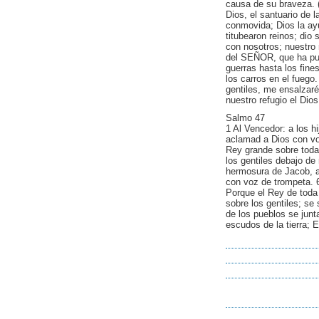
causa de su braveza. (
Dios, el santuario de l
conmovida; Dios la ayu
titubearon reinos; dio 
con nosotros; nuestro 
del SEÑOR, que ha pue
guerras hasta los fines
los carros en el fueg
gentiles, me ensalzaré
nuestro refugio el Dio
Salmo 47
1 Al Vencedor: a los h
aclamad a Dios con vo
Rey grande sobre toda 
los gentiles debajo de
hermosura de Jacob, a
con voz de trompeta. 
Porque el Rey de toda 
sobre los gentiles; se
de los pueblos se junt
escudos de la tierra; 