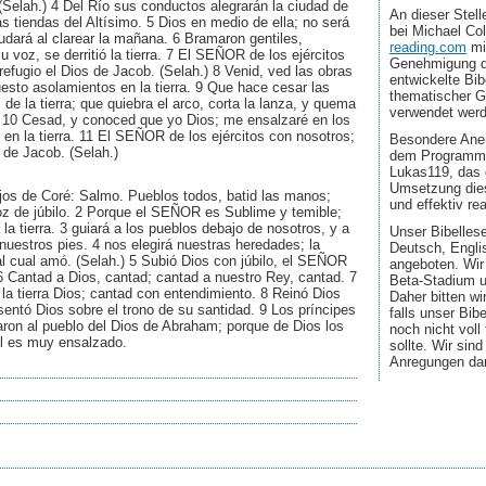
Selah.) 4 Del Río sus conductos alegrarán la ciudad de
An dieser Stel
as tiendas del Altísimo. 5 Dios en medio de ella; no será
bei Michael Co
dará al clarear la mañana. 6 Bramaron gentiles,
reading.com
mi
su voz, se derritió la tierra. 7 El SEÑOR de los ejércitos
Genehmigung d
refugio el Dios de Jacob. (Selah.) 8 Venid, ved las obras
entwickelte Bib
sto asolamientos en la tierra. 9 Que hace cesar las
thematischer G
 de la tierra; que quiebra el arco, corta la lanza, y quema
verwendet wer
o. 10 Cesad, y conoced que yo Dios; me ensalzaré en los
 en la tierra. 11 El SEÑOR de los ejércitos con nosotros;
Besondere Aner
s de Jacob. (Selah.)
dem Programmi
Lukas119, das 
Umsetzung dies
ijos de Coré: Salmo. Pueblos todos, batid las manos;
und effektiv real
z de júbilo. 2 Porque el SEÑOR es Sublime y temible;
la tierra. 3 guiará a los pueblos debajo de nosotros, y a
Unser Bibellese
 nuestros pies. 4 nos elegirá nuestras heredades; la
Deutsch, Engli
l cual amó. (Selah.) 5 Subió Dios con júbilo, el SEÑOR
angeboten. Wir
6 Cantad a Dios, cantad; cantad a nuestro Rey, cantad. 7
Beta-Stadium u
la tierra Dios; cantad con entendimiento. 8 Reinó Dios
Daher bitten wi
 sentó Dios sobre el trono de su santidad. 9 Los príncipes
falls unser Bib
aron al pueblo del Dios de Abraham; porque de Dios los
noch nicht voll
El es muy ensalzado.
sollte. Wir sin
Anregungen da