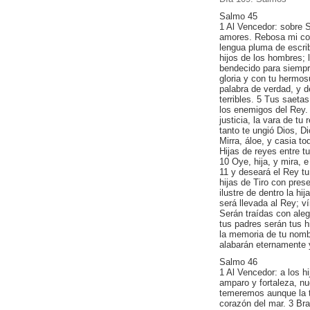
Salmo 45
1 Al Vencedor: sobre S
amores. Rebosa mi cor
lengua pluma de escri
hijos de los hombres; 
bendecido para siempre
gloria y con tu hermo
palabra de verdad, y d
terribles. 5 Tus saeta
los enemigos del Rey. 
justicia, la vara de tu
tanto te ungió Dios, 
Mirra, áloe, y casia to
Hijas de reyes entre tu
10 Oye, hija, y mira, e
11 y deseará el Rey tu
hijas de Tiro con prese
ilustre de dentro la h
será llevada al Rey; v
Serán traídas con aleg
tus padres serán tus hi
la memoria de tu nombr
alabarán eternamente 
Salmo 46
1 Al Vencedor: a los h
amparo y fortaleza, nue
temeremos aunque la t
corazón del mar. 3 Br