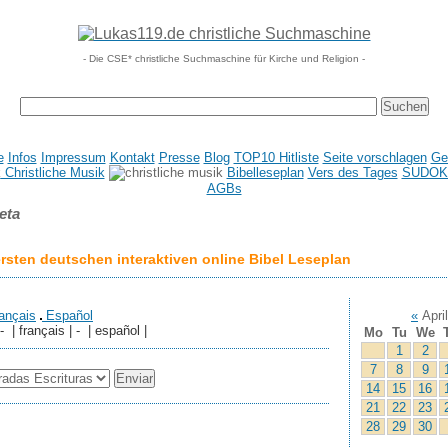
- Die CSE* christliche Suchmaschine für Kirche und Religion -
e
Infos
Impressum
Kontakt
Presse
Blog
TOP10 Hitliste
Seite vorschlagen
Ge
Christliche Musik
Bibelleseplan
Vers des Tages
SUDOK
AGBs
eta
sten deutschen interaktiven online Bibel Leseplan
ançais
Español
«
Apri
 - | français | - | español |
Mo
Tu
We
1
2
7
8
9
14
15
16
21
22
23
28
29
30