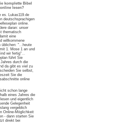
ie komplette Bibel
 online lesen?
e es. Lukas119.de
ten deutschsprachigen
belleseplan online.
ere daran: unser
st thematisch
damit eine
nd willkommene
 üblichen: "...heute
 mit 1. Mose 1 an und
d wir fertig"...
plan führt Sie
 Jahres durch die
nd da gibt es viel zu
scheiden Sie selbst,
szeit Sie die
sabschnitte online
eicht schon lange
halb eines Jahres die
lesen und eigentlich
ssende Gelegenheit
islang vergeblich
n Online-Möglichkeit
n - dann starten Sie
zt direkt bei