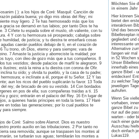
Möchten Sie d
in einem Jahr
osanim ( ): a los hijos de Coré: Masquil: Canción de
Hier können Si
azón palabra buena; yo digo mis obras del Rey; mi
bietet den ers
biente muy ligero. 2 Te has hermoseado más que los
interaktiven Bi
la gracia se derramó en tus labios; por tanto Dios te ha
Und das besond
. 3 Cíñete tu espada sobre el muslo, oh valiente, con tu
Bibelleseplan i
sura. 4 Y con tu hermosura sé prosperado; cabalga sobre
gegliedert und 
e humildad, de justicia; y tu diestra te enseñará cosas
interessante u
s agudas caerán pueblos debajo de ti, en el corazón de
Alternative zum
6 Tu trono, oh Dios, eterno y para siempre; vara de
fangen wir mal
 reino. 7 Amaste la justicia y aborreciste la maldad; por
in 52 Wochen sin
Dios tuyo, con óleo de gozo más que a tus compañeros. 8
Unser Bibellese
dos tus vestidos; desde palacios de marfil te alegraron. 9
innerhalb eines
s ilustres; está la reina a tu diestra con corona de Ofir.
ganze Bibel - u
 inclina tu oído; y olvida tu pueblo, y la casa de tu padre;
entdecken! Ent
 hermosura; e inclínate a él, porque él tu Señor. 12 Y las
zu welcher Tage
nte; aun los ricos del pueblo suplicarán tu favor. 13 Toda
jeweiligen Tage
ija del rey; de brocado de oro su vestido. 14 Con bordados
aufrufen.
írgenes en pos de ella; sus compañeras traídas a ti. 15
ría y gozo; entrarán en el palacio del Rey. 16 En lugar de
Wenn Sie viell
jos, a quienes harás príncipes en toda la tierra. 17 Haré
vorhaben, inner
e en todas las generaciones; por lo cual pueblos te
ganze Bibel zu 
y para siempre.
nur auf die pa
warten - oder b
nach einer gute
ijos de Coré: Salmo sobre Alamot. Dios es nuestro
Ausschau hielte
stro pronto auxilio en las tribulaciones. 2 Por tanto no
doch einfach jet
ierra sea removida; aunque se traspasen los montes al
Lukas119.
amarán, se turbarán sus aguas; temblarán los montes a