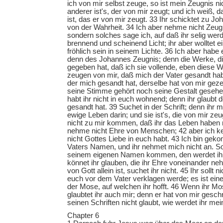
ich von mir selbst zeuge, so ist mein Zeugnis ni
anderer ist's, der von mir zeugt; und ich weiß,
ist, das er von mir zeugt. 33 Ihr schicktet zu J
von der Wahrheit. 34 Ich aber nehme nicht Zeu
sondern solches sage ich, auf daß ihr selig werd
brennend und scheinend Licht; ihr aber wolltet e
fröhlich sein in seinem Lichte. 36 Ich aber habe
denn des Johannes Zeugnis; denn die Werke, di
gegeben hat, daß ich sie vollende, eben diese We
zeugen von mir, daß mich der Vater gesandt hab
der mich gesandt hat, derselbe hat von mir geze
seine Stimme gehört noch seine Gestalt gesehe
habt ihr nicht in euch wohnend; denn ihr glaubt 
gesandt hat. 39 Suchet in der Schrift; denn ihr m
ewige Leben darin; und sie ist's, die von mir zeug
nicht zu mir kommen, daß ihr das Leben haben 
nehme nicht Ehre von Menschen; 42 aber ich ke
nicht Gottes Liebe in euch habt. 43 Ich bin ge
Vaters Namen, und ihr nehmet mich nicht an. So 
seinem eigenen Namen kommen, den werdet ih
könnet ihr glauben, die ihr Ehre voneinander ne
von Gott allein ist, suchet ihr nicht. 45 Ihr sollt 
euch vor dem Vater verklagen werde; es ist einer
der Mose, auf welchen ihr hofft. 46 Wenn ihr Mo
glaubtet ihr auch mir; denn er hat von mir gesch
seinen Schriften nicht glaubt, wie werdet ihr m
Chapter 6