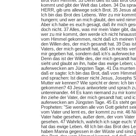
Brot vom Himmel. 33 Denn dies ist das Brot G
kommt und gibt der Welt das Leben. 34 Da spra
HERR, gib uns allewege solch Brot. 35 Jesus ab
Ich bin das Brot des Lebens. Wer zu mir kommt,
hungern; und wer an mich glaubt, den wird nim
Aber ich habe es euch gesagt, daß ihr mich ges
doch nicht. 37 Alles, was mir mein Vater gibt, 
wer zu mir kommt, den werde ich nicht hinausst
vom Himmel gekommen, nicht daß ich meinen Wi
den Willen des, der mich gesandt hat. 39 Das ist
Vaters, der mich gesandt hat, daß ich nichts ver
mir gegeben hat, sondern daß ich's auferwecke
Denn das ist der Wille des, der mich gesandt ha
sieht und glaubt an ihn, habe das ewige Leben; 
auferwecken am Jüngsten Tage. 41 Da murrten 
daß er sagte: Ich bin das Brot, daß vom Himme
und sprachen: Ist dieser nicht Jesus, Josephs 
Mutter wir kennen? Wie spricht er denn: Ich bi
gekommen? 43 Jesus antwortete und sprach zu 
untereinander. 44 Es kann niemand zu mir kom
ihn ziehe der Vater, der mich gesandt hat; und i
auferwecken am Jüngsten Tage. 45 Es steht ges
Propheten: "Sie werden alle von Gott gelehrt sei
vom Vater und lernt es, der kommt zu mir. 46 N
Vater habe gesehen, außer dem, der vom Vater i
gesehen. 47 Wahrlich, wahrlich ich sage euch: 
hat das ewige Leben. 48 Ich bin das Brot des L
haben Manna gegessen in der Wüste und sind ge