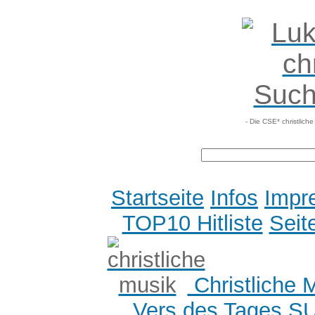
- Die CSE* christlich
Startseite
Infos
Impr
TOP10 Hitliste
Seit
Christliche 
Vers des Tages
S