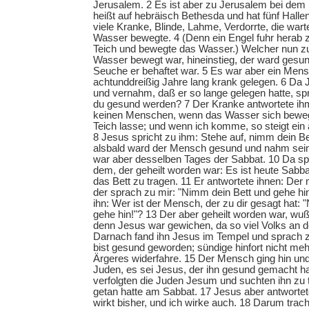
Jerusalem. 2 Es ist aber zu Jerusalem bei dem S
heißt auf hebräisch Bethesda und hat fünf Halle
viele Kranke, Blinde, Lahme, Verdorrte, die war
Wasser bewegte. 4 (Denn ein Engel fuhr herab zu
Teich und bewegte das Wasser.) Welcher nun z
Wasser bewegt war, hineinstieg, der ward gesund
Seuche er behaftet war. 5 Es war aber ein Mens
achtunddreißig Jahre lang krank gelegen. 6 Da 
und vernahm, daß er so lange gelegen hatte, spri
du gesund werden? 7 Der Kranke antwortete ih
keinen Menschen, wenn das Wasser sich bewegt
Teich lasse; und wenn ich komme, so steigt ein 
8 Jesus spricht zu ihm: Stehe auf, nimm dein Be
alsbald ward der Mensch gesund und nahm sein 
war aber desselben Tages der Sabbat. 10 Da sp
dem, der geheilt worden war: Es ist heute Sabbat
das Bett zu tragen. 11 Er antwortete ihnen: De
der sprach zu mir: "Nimm dein Bett und gehe hin
ihn: Wer ist der Mensch, der zu dir gesagt hat:
gehe hin!"? 13 Der aber geheilt worden war, wuß
denn Jesus war gewichen, da so viel Volks an 
Darnach fand ihn Jesus im Tempel und sprach z
bist gesund geworden; sündige hinfort nicht mehr
Ärgeres widerfahre. 15 Der Mensch ging hin un
Juden, es sei Jesus, der ihn gesund gemacht 
verfolgten die Juden Jesum und suchten ihn zu 
getan hatte am Sabbat. 17 Jesus aber antwortet
wirkt bisher, und ich wirke auch. 18 Darum trac