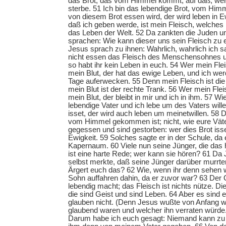
das Brot, das vom Himmel kommt, auf daß, wer 
sterbe. 51 Ich bin das lebendige Brot, vom H
von diesem Brot essen wird, der wird leben in E
daß ich geben werde, ist mein Fleisch, welches
das Leben der Welt. 52 Da zankten die Juden u
sprachen: Wie kann dieser uns sein Fleisch zu
Jesus sprach zu ihnen: Wahrlich, wahrlich ich s
nicht essen das Fleisch des Menschensohnes un
so habt ihr kein Leben in euch. 54 Wer mein Flei
mein Blut, der hat das ewige Leben, und ich we
Tage auferwecken. 55 Denn mein Fleisch ist die
mein Blut ist der rechte Trank. 56 Wer mein Fleis
mein Blut, der bleibt in mir und ich in ihm. 57 W
lebendige Vater und ich lebe um des Vaters will
isset, der wird auch leben um meinetwillen. 58 D
vom Himmel gekommen ist; nicht, wie eure Vä
gegessen und sind gestorben: wer dies Brot isset
Ewigkeit. 59 Solches sagte er in der Schule, da e
Kapernaum. 60 Viele nun seine Jünger, die das 
ist eine harte Rede; wer kann sie hören? 61 Da 
selbst merkte, daß seine Jünger darüber murrten
Ärgert euch das? 62 Wie, wenn ihr denn sehen
Sohn auffahren dahin, da er zuvor war? 63 Der Ge
lebendig macht; das Fleisch ist nichts nütze. Die
die sind Geist und sind Leben. 64 Aber es sind et
glauben nicht. (Denn Jesus wußte von Anfang w
glaubend waren und welcher ihn verraten würde.
Darum habe ich euch gesagt: Niemand kann zu