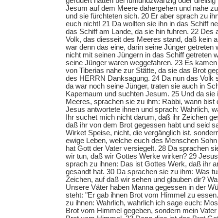
gerudert hatten bei fünfundzwanzig oder dreißi
Jesum auf dem Meere dahergehen und nahe z
und sie fürchteten sich. 20 Er aber sprach zu ihne
euch nicht! 21 Da wollten sie ihn in das Schiff 
das Schiff am Lande, da sie hin fuhren. 22 Des
Volk, das diesseit des Meeres stand, daß kein a
war denn das eine, darin seine Jünger getreten
nicht mit seinen Jüngern in das Schiff getreten w
seine Jünger waren weggefahren. 23 Es kamen 
von Tiberias nahe zur Stätte, da sie das Brot g
des HERRN Danksagung. 24 Da nun das Volk sa
da war noch seine Jünger, traten sie auch in S
Kapernaum und suchten Jesum. 25 Und da sie ih
Meeres, sprachen sie zu ihm: Rabbi, wann bis
Jesus antwortete ihnen und sprach: Wahrlich, w
Ihr suchet mich nicht darum, daß ihr Zeichen g
daß ihr von dem Brot gegessen habt und seid s
Wirket Speise, nicht, die vergänglich ist, sondern
ewige Leben, welche euch des Menschen Sohn 
hat Gott der Vater versiegelt. 28 Da sprachen s
wir tun, daß wir Gottes Werke wirken? 29 Jesus
sprach zu ihnen: Das ist Gottes Werk, daß ihr a
gesandt hat. 30 Da sprachen sie zu ihm: Was tus
Zeichen, auf daß wir sehen und glauben dir? Wa
Unsere Väter haben Manna gegessen in der Wüs
steht: "Er gab ihnen Brot vom Himmel zu essen
zu ihnen: Wahrlich, wahrlich ich sage euch: Mos
Brot vom Himmel gegeben, sondern mein Vater 