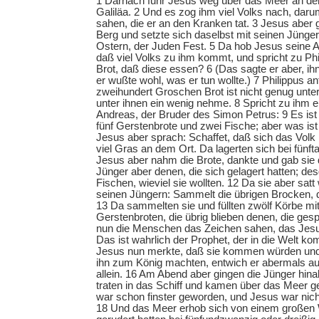
1 Darnach fuhr Jesus weg über das Meer an der 
Galiläa. 2 Und es zog ihm viel Volks nach, daru
sahen, die er an den Kranken tat. 3 Jesus aber g
Berg und setzte sich daselbst mit seinen Jünge
Ostern, der Juden Fest. 5 Da hob Jesus seine A
daß viel Volks zu ihm kommt, und spricht zu Ph
Brot, daß diese essen? 6 (Das sagte er aber, i
er wußte wohl, was er tun wollte.) 7 Philippus a
zweihundert Groschen Brot ist nicht genug unter 
unter ihnen ein wenig nehme. 8 Spricht zu ihm e
Andreas, der Bruder des Simon Petrus: 9 Es ist 
fünf Gerstenbrote und zwei Fische; aber was ist
Jesus aber sprach: Schaffet, daß sich das Volk 
viel Gras an dem Ort. Da lagerten sich bei fünf
Jesus aber nahm die Brote, dankte und gab sie 
Jünger aber denen, die sich gelagert hatten; de
Fischen, wieviel sie wollten. 12 Da sie aber sat
seinen Jüngern: Sammelt die übrigen Brocken,
13 Da sammelten sie und füllten zwölf Körbe mi
Gerstenbroten, die übrig blieben denen, die ges
nun die Menschen das Zeichen sahen, das Jesus
Das ist wahrlich der Prophet, der in die Welt k
Jesus nun merkte, daß sie kommen würden und 
ihn zum König machten, entwich er abermals auf
allein. 16 Am Abend aber gingen die Jünger hin
traten in das Schiff und kamen über das Meer
war schon finster geworden, und Jesus war ni
18 Und das Meer erhob sich von einem großen 