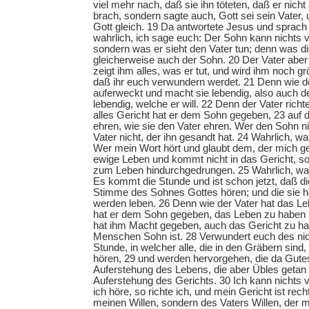
viel mehr nach, daß sie ihn töteten, daß er nicht
brach, sondern sagte auch, Gott sei sein Vater,
Gott gleich. 19 Da antwortete Jesus und sprach 
wahrlich, ich sage euch: Der Sohn kann nichts v
sondern was er sieht den Vater tun; denn was die
gleicherweise auch der Sohn. 20 Der Vater aber
zeigt ihm alles, was er tut, und wird ihm noch 
daß ihr euch verwundern werdet. 21 Denn wie de
auferweckt und macht sie lebendig, also auch 
lebendig, welche er will. 22 Denn der Vater rich
alles Gericht hat er dem Sohn gegeben, 23 auf d
ehren, wie sie den Vater ehren. Wer den Sohn nic
Vater nicht, der ihn gesandt hat. 24 Wahrlich, wa
Wer mein Wort hört und glaubt dem, der mich ge
ewige Leben und kommt nicht in das Gericht, so
zum Leben hindurchgedrungen. 25 Wahrlich, wah
Es kommt die Stunde und ist schon jetzt, daß d
Stimme des Sohnes Gottes hören; und die sie h
werden leben. 26 Denn wie der Vater hat das Leb
hat er dem Sohn gegeben, das Leben zu haben i
hat ihm Macht gegeben, auch das Gericht zu ha
Menschen Sohn ist. 28 Verwundert euch des ni
Stunde, in welcher alle, die in den Gräbern sin
hören, 29 und werden hervorgehen, die da Gute
Auferstehung des Lebens, die aber Übles getan
Auferstehung des Gerichts. 30 Ich kann nichts v
ich höre, so richte ich, und mein Gericht ist rec
meinen Willen, sondern des Vaters Willen, der 