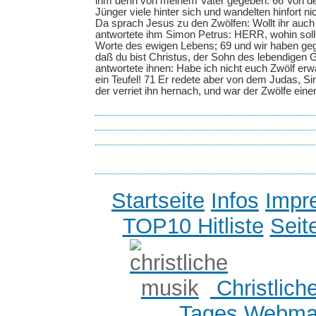
ihm denn von meinem Vater gegeben. 66 Von de
Jünger viele hinter sich und wandelten hinfort n
Da sprach Jesus zu den Zwölfen: Wollt ihr au
antwortete ihm Simon Petrus: HERR, wohin soll
Worte des ewigen Lebens; 69 und wir haben geg
daß du bist Christus, der Sohn des lebendigen 
antwortete ihnen: Habe ich nicht euch Zwölf erwä
ein Teufel! 71 Er redete aber von dem Judas, Si
der verriet ihn hernach, und war der Zwölfe einer
Startseite
Infos
Impr
TOP10 Hitliste
Seit
Christlich
Tages
Webmas