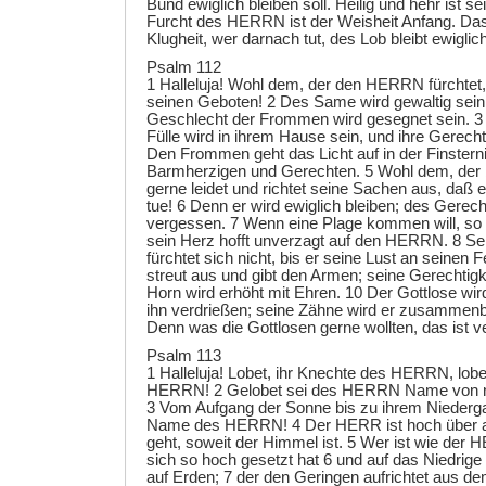
Bund ewiglich bleiben soll. Heilig und hehr ist s
Furcht des HERRN ist der Weisheit Anfang. Das 
Klugheit, wer darnach tut, des Lob bleibt ewiglich
Psalm 112
1 Halleluja! Wohl dem, der den HERRN fürchtet,
seinen Geboten! 2 Des Same wird gewaltig sein
Geschlecht der Frommen wird gesegnet sein. 3
Fülle wird in ihrem Hause sein, und ihre Gerechti
Den Frommen geht das Licht auf in der Finster
Barmherzigen und Gerechten. 5 Wohl dem, der 
gerne leidet und richtet seine Sachen aus, daß
tue! 6 Denn er wird ewiglich bleiben; des Gere
vergessen. 7 Wenn eine Plage kommen will, so fü
sein Herz hofft unverzagt auf den HERRN. 8 Sei
fürchtet sich nicht, bis er seine Lust an seinen F
streut aus und gibt den Armen; seine Gerechtigkei
Horn wird erhöht mit Ehren. 10 Der Gottlose wir
ihn verdrießen; seine Zähne wird er zusammen
Denn was die Gottlosen gerne wollten, das ist ve
Psalm 113
1 Halleluja! Lobet, ihr Knechte des HERRN, lo
HERRN! 2 Gelobet sei des HERRN Name von nun
3 Vom Aufgang der Sonne bis zu ihrem Niederga
Name des HERRN! 4 Der HERR ist hoch über al
geht, soweit der Himmel ist. 5 Wer ist wie der 
sich so hoch gesetzt hat 6 und auf das Niedrig
auf Erden; 7 der den Geringen aufrichtet aus d