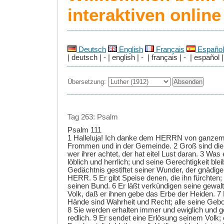
interaktiven onlin
Deutsch
English
Français
Español
| deutsch | - | english | - | français | - | español |
Übersetzung:
Tag 263: Psalm
Psalm 111
1 Halleluja! Ich danke dem HERRN von ganzem
Frommen und in der Gemeinde. 2 Groß sind d
wer ihrer achtet, der hat eitel Lust daran. 3 Was 
löblich und herrlich; und seine Gerechtigkeit bleib
Gedächtnis gestiftet seiner Wunder, der gnädig
HERR. 5 Er gibt Speise denen, die ihn fürchten;
seinen Bund. 6 Er läßt verkündigen seine gewal
Volk, daß er ihnen gebe das Erbe der Heiden. 7
Hände sind Wahrheit und Recht; alle seine Gebo
8 Sie werden erhalten immer und ewiglich und g
redlich. 9 Er sendet eine Erlösung seinem Volk; 