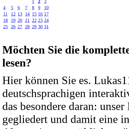
1
2
3
4
5
6
7
8
9
10
11
12
13
14
15
16
17
18
19
20
21
22
23
24
25
26
27
28
29
30
31
Möchten Sie die komplette
lesen?
Hier können Sie es. Lukas11
deutschsprachigen interakti
das besondere daran: unser 
gegliedert und damit eine 