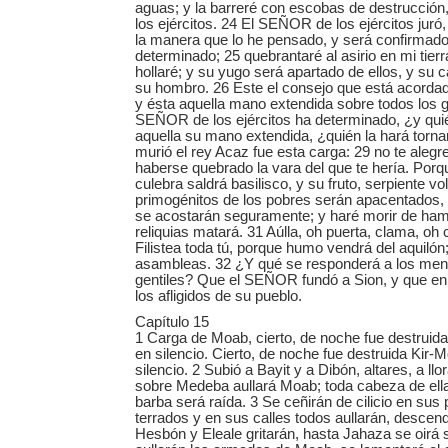
aguas; y la barreré con escobas de destrucció
los ejércitos. 24 El SEÑOR de los ejércitos juró,
la manera que lo he pensado, y será confirmad
determinado; 25 quebrantaré al asirio en mi tier
hollaré; y su yugo será apartado de ellos, y su 
su hombro. 26 Este el consejo que está acordado
y ésta aquella mano extendida sobre todos los g
SEÑOR de los ejércitos ha determinado, ¿y quié
aquella su mano extendida, ¿quién la hará torna
murió el rey Acaz fue esta carga: 29 no te alegres
haberse quebrado la vara del que te hería. Porqu
culebra saldrá basilisco, y su fruto, serpiente vo
primogénitos de los pobres serán apacentados,
se acostarán seguramente; y haré morir de hamb
reliquias matará. 31 Aúlla, oh puerta, clama, oh 
Filistea toda tú, porque humo vendrá del aquilón
asambleas. 32 ¿Y qué se responderá a los men
gentiles? Que el SEÑOR fundó a Sion, y que en 
los afligidos de su pueblo.
Capítulo 15
1 Carga de Moab, cierto, de noche fue destruid
en silencio. Cierto, de noche fue destruida Kir-
silencio. 2 Subió a Bayit y a Dibón, altares, a ll
sobre Medeba aullará Moab; toda cabeza de ell
barba será raída. 3 Se ceñirán de cilicio en sus
terrados y en sus calles todos aullarán, descend
Hesbón y Eleale gritarán, hasta Jahaza se oirá 