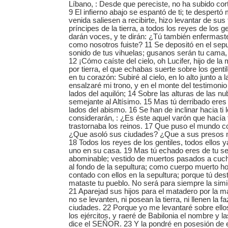
Líbano, : Desde que pereciste, no ha subido cor
9 El infierno abajo se espantó de ti; te despertó
venida saliesen a recibirte, hizo levantar de sus
príncipes de la tierra, a todos los reyes de los g
darán voces, y te dirán: ¿Tú también enfermast
como nosotros fuiste? 11 Se depositó en el sepul
sonido de tus vihuelas; gusanos serán tu cama,
12 ¡Cómo caíste del cielo, oh Lucifer, hijo de la
por tierra, el que echabas suerte sobre los gent
en tu corazón: Subiré al cielo, en lo alto junto a 
ensalzaré mi trono, y en el monte del testimonio
lados del aquilón; 14 Sobre las alturas de las nu
semejante al Altísimo. 15 Mas tú derribado eres 
lados del abismo. 16 Se han de inclinar hacia ti l
considerarán, : ¿Es éste aquel varón que hacía t
trastornaba los reinos. 17 Que puso el mundo 
¿Que asoló sus ciudades? ¿Que a sus presos nu
18 Todos los reyes de los gentiles, todos ellos
uno en su casa. 19 Mas tú echado eres de tu s
abominable; vestido de muertos pasados a cuch
al fondo de la sepultura; como cuerpo muerto ho
contado con ellos en la sepultura; porque tú destr
mataste tu pueblo. No será para siempre la simi
21 Aparejad sus hijos para el matadero por la m
no se levanten, ni posean la tierra, ni llenen la 
ciudades. 22 Porque yo me levantaré sobre ell
los ejércitos, y raeré de Babilonia el nombre y las
dice el SEÑOR. 23 Y la pondré en posesión de e