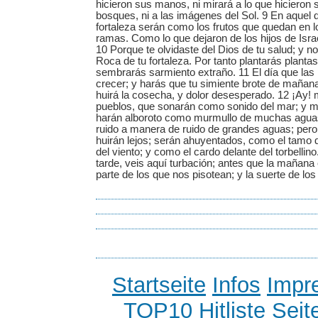
hicieron sus manos, ni mirará a lo que hicieron 
bosques, ni a las imágenes del Sol. 9 En aquel 
fortaleza serán como los frutos que quedan en l
ramas. Como lo que dejaron de los hijos de Isra
10 Porque te olvidaste del Dios de tu salud; y no
Roca de tu fortaleza. Por tanto plantarás plant
sembrarás sarmiento extraño. 11 El día que las 
crecer; y harás que tu simiente brote de mañana;
huirá la cosecha, y dolor desesperado. 12 ¡Ay!
pueblos, que sonarán como sonido del mar; y m
harán alboroto como murmullo de muchas agua
ruido a manera de ruido de grandes aguas; pero 
huirán lejos; serán ahuyentados, como el tamo 
del viento; y como el cardo delante del torbellino
tarde, veis aquí turbación; antes que la mañana e
parte de los que nos pisotean; y la suerte de lo
Startseite
Infos
Impr
TOP10 Hitliste
Seit