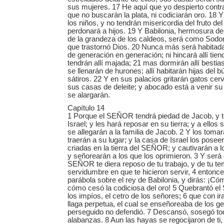
sus mujeres. 17 He aquí que yo despierto contra
que no buscarán la plata, ni codiciarán oro. 18 Y
los niños, y no tendrán misericordia del fruto del 
perdonará a hijos. 19 Y Babilonia, hermosura d
de la grandeza de los caldeos, será como Sodo
que trastornó Dios. 20 Nunca más será habitada,
de generación en generación; ni hincará allí tien
tendrán allí majada; 21 mas dormirán allí bestia
se llenarán de hurones; allí habitarán hijas del bú
sátiros. 22 Y en sus palacios gritarán gatos cer
sus casas de deleite; y abocado está a venir su
se alargarán.
Capítulo 14
1 Porque el SEÑOR tendrá piedad de Jacob, y 
Israel; y les hará reposar en su tierra; y a ellos 
se allegarán a la familia de Jacob. 2 Y los tomar
traerán a su lugar; y la casa de Israel los posee
criadas en la tierra del SEÑOR; y cautivarán a l
y señorearán a los que los oprimieron. 3 Y será 
SEÑOR te diera reposo de tu trabajo, y de tu tem
servidumbre en que te hicieron servir, 4 entonc
parábola sobre el rey de Babilonia, y dirás: ¡Có
cómo cesó la codiciosa del oro! 5 Quebrantó e
los impíos, el cetro de los señores; 6 que con ir
llaga perpetua, el cual se enseñoreaba de los gen
perseguido no defendió. 7 Descansó, sosegó toda
alabanzas. 8 Aun las hayas se regocijaron de ti,