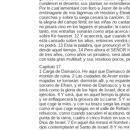
cundieron el desierto; sus plantas se extendiero
Por lo cual lamentaré con lloro a Jazer de la vi
embriagarte de mis lágrimas oh Hesbón y Eleale
cosechas y sobre tu siega cesará la canción. 1
la alegría del campo fértil; en las viñas no cantar
no pisará vino en los lagares el pisador; la canc
tanto, mis entrañas sonarán como arpa acerca d
sobre Kir-hareset. 12 Y acaecerá, que cuando 
está cansado sobre los altos, entonces vendrá a
no podrá. 13 Esta la palabra, que pronunció e
desde aquel tiempo. 14 Pero ahora el SEÑOR ha
de tres años, como años un jornalero, será abati
con toda gran multitud; y sus residuos pocos, p
Capítulo 17
1 Carga de Damasco. He aquí que Damasco dej
montón de ruina. 2 Las ciudades de Aroer está
majadas se tornarán; dormirán allí, y no espante
socorro de Efraín, y el reino de Damasco; y lo q
será como la gloria de los hijos de Israel, dice
ejércitos. 4 Y será, que en aquel tiempo la glor
y se enflaquecerá la grosura de su carne. 5 Y 
que coge la mies, y con su brazo siega las espi
como el que coge espigas en el valle de Refaim
rebuscos, como cuando sacuden el aceituno, dos
punta de la rama, cuatro o cinco frutos en sus
Dios de Israel. 7 En aquel día mirará el hombre
ojos contemplarán al Santo de Israel. 8 Y no mir