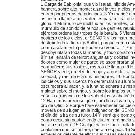
1 Carga de Babilonia, que vio Isaías, hijo de A
bandera sobre alto monte; alzad la voz a ellos;
entren por puertas de príncipes. 3 Yo mandé a m
asimismo llamé a mis valientes para mi ira, que
gloria. 4 Murmullo de multitud en los montes, 
murmullo de sonido de reinos, de gentiles reun
ejércitos ordena las tropas de la batalla. 5 Vienen
postrero de los cielos, el SEÑOR y los instrume
destruir toda la tierra. 6 Aullad, porque cerca e
como asolamiento por Poderoso vendrá. 7 Por t
descoyuntarán todas la manos, y todo corazón 
8 Y se llenarán de terror; angustias y dolores in
dolores como mujer de parto; se asombrarán al 
compañero; sus rostros, rostros de llamas. 9 He
SEÑOR viene, cruel y de enojo y ardor de ira, par
soledad, y raer de ella sus pecadores. 10 Por lo 
los cielos y sus luceros no derramarán su lumbre
oscurecerá al nacer, y la luna no echará su respl
maldad sobre el mundo, y sobre los impíos su in
cese la arrogancia de los soberbios, y abatiré la 
12 Haré más precioso que el oro fino al varón; 
oro de Ofir. 13 Porque haré estremecer los cielos
moverá de su lugar, en la indignación del SEÑOR
el día de la ira de su furor. 14 Y será que como
como oveja sin pastor; cada cual mirará hacia 
huirá a su tierra. 15 Cualquiera que fuere hallad
cualquiera que se juntare, caerá a espada. 16 S
estrellados delante de ellos; sus casas serán s