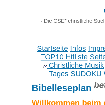
- Die CSE* christliche Suc
Startseite
Infos
Impr
TOP10 Hitliste
Seit
Christliche Musik
Tages
SUDOKU
be
Bibelleseplan
Willkommen beim 