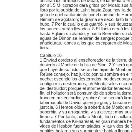
aullarán los armados de Moab, se lamentará el
por sí. 5 Mi corazón dará gritos por Moab; sus f
lloro por la subida de Luhit hasta Zoar, novilla d
grito de quebrantamiento por el camino de Horo
Nimrim se agotaron; la grama se secó, faltó la h
hubo. 7 Por lo cual lo que guardó, y sus riqueza
los sauces serán llevadas. 8 El llanto cercó lo
hasta Eglaim su alarido, y hasta Beer-elim su c
aguas de Dimón se llenarán de sangre; porque
añadiduras, leones a los que escaparen de Moab
tierra.
Capítulo 16
1 Envíad cordero al enseñoreador de la tierra, d
desierto al Monte de la hija de Sion. 2 Y será q
que huye de su nido, serán las hijas de Moab en
Reúne consejo, haz juicio; pon tu sombra en el
noche; esconde los desterrados, no descubras 
contigo mis desterrados, oh Moab; séles escon
del destruidor; porque el atormentador fenecerá,
fin, el hollador será consumido de sobre la tierr
trono en misericordia; y sobre él se sentará fir
tabernáculo de David, quien juzgue, y busque el 
justicia. 6 Hemos oído la soberbia de Moab; en
soberbia, y su arrogancia, y su altivez; mas su
firmes. 7 Por tanto, aullará Moab, todo él aullará
fundamentos de Kir-hareset, en gran manera her
vides de Hesbón fueron taladas, y las vides de
gentiles hollaron sus sarmientos; habían llegado