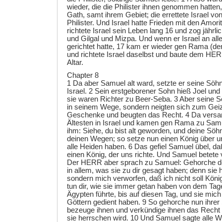
wieder, die die Philister ihnen genommen hatten
Gath, samt ihrem Gebiet; die errettete Israel vo
Philister. Und Israel hatte Frieden mit den Amor
richtete Israel sein Leben lang 16 und zog jährl
und Gilgal und Mizpa. Und wenn er Israel an all
gerichtet hatte, 17 kam er wieder gen Rama (de
und richtete Israel daselbst und baute dem HE
Altar.
Chapter 8
1 Da aber Samuel alt ward, setzte er seine Söh
Israel. 2 Sein erstgeborener Sohn hieß Joel und
sie waren Richter zu Beer-Seba. 3 Aber seine S
in seinem Wege, sondern neigten sich zum Ge
Geschenke und beugten das Recht. 4 Da versam
Ältesten in Israel und kamen gen Rama zu Sam
ihm: Siehe, du bist alt geworden, und deine Söh
deinen Wegen; so setze nun einen König über un
alle Heiden haben. 6 Das gefiel Samuel übel, da
einen König, der uns richte. Und Samuel betet
Der HERR aber sprach zu Samuel: Gehorche d
in allem, was sie zu dir gesagt haben; denn sie 
sondern mich verworfen, daß ich nicht soll König
tun dir, wie sie immer getan haben von dem Tage
Ägypten führte, bis auf diesen Tag, und sie mic
Göttern gedient haben. 9 So gehorche nun ihre
bezeuge ihnen und verkündige ihnen das Recht 
sie herrschen wird. 10 Und Samuel sagte all