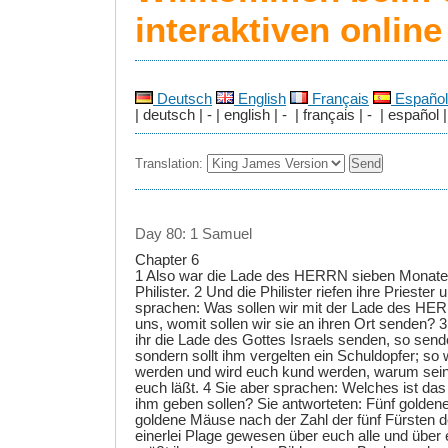
interaktiven onlin
Deutsch
English
Français
Español
| deutsch | - | english | - | français | - | español |
Translation:
Day 80: 1 Samuel
Chapter 6
1 Also war die Lade des HERRN sieben Monate
Philister. 2 Und die Philister riefen ihre Prieste
sprachen: Was sollen wir mit der Lade des H
uns, womit sollen wir sie an ihren Ort senden? 3
ihr die Lade des Gottes Israels senden, so sendet
sondern sollt ihm vergelten ein Schuldopfer; so
werden und wird euch kund werden, warum sein
euch läßt. 4 Sie aber sprachen: Welches ist das
ihm geben sollen? Sie antworteten: Fünf golden
goldene Mäuse nach der Zahl der fünf Fürsten der
einerlei Plage gewesen über euch alle und über 