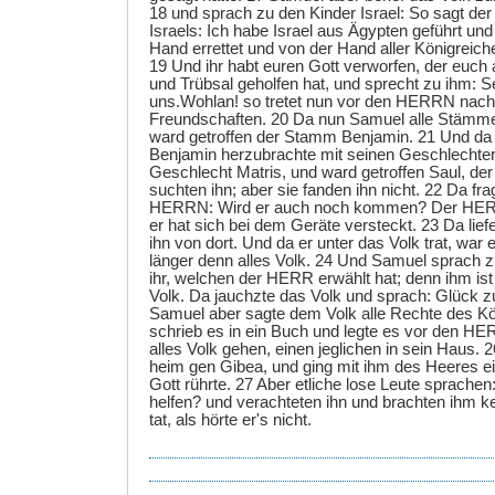
18 und sprach zu den Kinder Israel: So sagt de
Israels: Ich habe Israel aus Ägypten geführt un
Hand errettet und von der Hand aller Königreic
19 Und ihr habt euren Gott verworfen, der euch
und Trübsal geholfen hat, und sprecht zu ihm: S
uns.Wohlan! so tretet nun vor den HERRN nac
Freundschaften. 20 Da nun Samuel alle Stämme 
ward getroffen der Stamm Benjamin. 21 Und d
Benjamin herzubrachte mit seinen Geschlechter
Geschlecht Matris, und ward getroffen Saul, de
suchten ihn; aber sie fanden ihn nicht. 22 Da fra
HERRN: Wird er auch noch kommen? Der HERR 
er hat sich bei dem Geräte versteckt. 23 Da liefe
ihn von dort. Und da er unter das Volk trat, war
länger denn alles Volk. 24 Und Samuel sprach z
ihr, welchen der HERR erwählt hat; denn ihm ist 
Volk. Da jauchzte das Volk und sprach: Glück 
Samuel aber sagte dem Volk alle Rechte des Kö
schrieb es in ein Buch und legte es vor den H
alles Volk gehen, einen jeglichen in sein Haus.
heim gen Gibea, und ging mit ihm des Heeres ei
Gott rührte. 27 Aber etliche lose Leute sprachen
helfen? und verachteten ihn und brachten ihm k
tat, als hörte er's nicht.