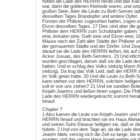
hoben die Lade des HERRN herab und das Käst
war, darin die goldenen Kleinode waren, und set
großen Stein. Aber die Leute zu Beth-Semes 
desselben Tages Brandopfer und andere Opfer. 1
Fürsten der Philister zugesehen hatten, zogen 
Ekron desselben Tages. 17 Dies sind aber die g
Philister dem HERRN zum Schuldopfer gaben: 
eine, Askalon eine, Gath eine und Ekron eine; 1
Mäuse nach der Zahl aller Städte der Philister un
der gemauerten Städte und der Dörfer. Und Zeug
darauf sie die Lade des HERRN ließen, bis auf 
Acker Josuas, des Beth-Semiters. 19 Und etli
wurden geschlagen, darum daß sie die Lade 
hatten. Und er schlug des Volks siebzig Mann (
siebzig). Da trug das Volk Leid, daß der HERR 
im Volk getan hatte. 20 Und die Leute zu Beth
kann stehen vor dem HERRN, solchem heilige
soll er von uns ziehen? 21 Und sie sandten Bot
Kirjath-Jearims und ließen ihnen sagen: Die Phil
Lade des HERRN wiedergebracht; kommt herab 
hinauf.
Chapter 7
1 Also kamen die Leute von Kirjath-Jearim und 
HERRN hinauf und brachten sie ins Haus Abina
und seinen Sohn Eleasar heiligten sie, daß er
hütete. 2 Und von dem Tage an, da die Lade de
Jearim blieb, verzog sich die Zeit so lange, bis
wurden; und das ganze Haus Israel weinte vo