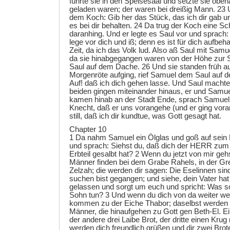
führte sie in den Speisesaal und setzte sie oben
geladen waren; der waren bei dreißig Mann. 23
dem Koch: Gib her das Stück, das ich dir gab und
es bei dir behalten. 24 Da trug der Koch eine Sc
daranhing. Und er legte es Saul vor und sprach: 
lege vor dich und iß; denn es ist für dich aufbeh
Zeit, da ich das Volk lud. Also aß Saul mit Sam
da sie hinabgegangen waren von der Höhe zur St
Saul auf dem Dache. 26 Und sie standen früh au
Morgenröte aufging, rief Samuel dem Saul auf 
Auf! daß ich dich gehen lasse. Und Saul machte 
beiden gingen miteinander hinaus, er und Samue
kamen hinab an der Stadt Ende, sprach Samuel
Knecht, daß er uns vorangehe (und er ging voran
still, daß ich dir kundtue, was Gott gesagt hat.
Chapter 10
1 Da nahm Samuel ein Ölglas und goß auf sein 
und sprach: Siehst du, daß dich der HERR zum 
Erbteil gesalbt hat? 2 Wenn du jetzt von mir geh
Männer finden bei dem Grabe Rahels, in der Gr
Zelzah; die werden dir sagen: Die Eselinnen sin
suchen bist gegangen; und siehe, dein Vater hat
gelassen und sorgt um euch und spricht: Was s
Sohn tun? 3 Und wenn du dich von da weiter wen
kommen zu der Eiche Thabor; daselbst werden d
Männer, die hinaufgehen zu Gott gen Beth-El. Ein
der andere drei Laibe Brot, der dritte einen Krug
werden dich freundlich grüßen und dir zwei Brote