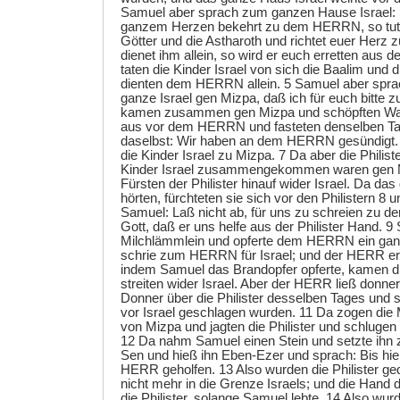
Samuel aber sprach zum ganzen Hause Israel: S
ganzem Herzen bekehrt zu dem HERRN, so tut 
Götter und die Astharoth und richtet euer Her
dienet ihm allein, so wird er euch erretten aus d
taten die Kinder Israel von sich die Baalim und 
dienten dem HERRN allein. 5 Samuel aber spr
ganze Israel gen Mizpa, daß ich für euch bitt
kamen zusammen gen Mizpa und schöpften Wa
aus vor dem HERRN und fasteten denselben T
daselbst: Wir haben an dem HERRN gesündigt. 
die Kinder Israel zu Mizpa. 7 Da aber die Philist
Kinder Israel zusammengekommen waren gen M
Fürsten der Philister hinauf wider Israel. Da das 
hörten, fürchteten sie sich vor den Philistern 8
Samuel: Laß nicht ab, für uns zu schreien zu
Gott, daß er uns helfe aus der Philister Hand. 
Milchlämmlein und opferte dem HERRN ein gan
schrie zum HERRN für Israel; und der HERR erh
indem Samuel das Brandopfer opferte, kamen die
streiten wider Israel. Aber der HERR ließ donne
Donner über die Philister desselben Tages und s
vor Israel geschlagen wurden. 11 Da zogen die 
von Mizpa und jagten die Philister und schlugen 
12 Da nahm Samuel einen Stein und setzte ihn
Sen und hieß ihn Eben-Ezer und sprach: Bis hie
HERR geholfen. 13 Also wurden die Philister g
nicht mehr in die Grenze Israels; und die Han
die Philister, solange Samuel lebte. 14 Also wurd