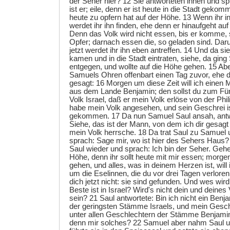
der Seher hier? 12 Sie antworteten ihnen und sp
ist er; eile, denn er ist heute in die Stadt gekom
heute zu opfern hat auf der Höhe. 13 Wenn ihr i
werdet ihr ihn finden, ehe denn er hinaufgeht au
Denn das Volk wird nicht essen, bis er komme, 
Opfer; darnach essen die, so geladen sind. Dar
jetzt werdet ihr ihn eben antreffen. 14 Und da sie
kamen und in die Stadt eintraten, siehe, da gin
entgegen, und wollte auf die Höhe gehen. 15 A
Samuels Ohren offenbart einen Tag zuvor, ehe 
gesagt: 16 Morgen um diese Zeit will ich einen
aus dem Lande Benjamin; den sollst du zum Für
Volk Israel, daß er mein Volk erlöse von der Phi
habe mein Volk angesehen, und sein Geschrei i
gekommen. 17 Da nun Samuel Saul ansah, ant
Siehe, das ist der Mann, von dem ich dir gesagt
mein Volk herrsche. 18 Da trat Saul zu Samuel 
sprach: Sage mir, wo ist hier des Sehers Haus
Saul wieder und sprach: Ich bin der Seher. Gehe 
Höhe, denn ihr sollt heute mit mir essen; morgen
gehen, und alles, was in deinem Herzen ist, will
um die Eselinnen, die du vor drei Tagen verlor
dich jetzt nicht: sie sind gefunden. Und wes wird
Beste ist in Israel? Wird's nicht dein und dein
sein? 21 Saul antwortete: Bin ich nicht ein Ben
der geringsten Stämme Israels, und mein Gesch
unter allen Geschlechtern der Stämme Benjam
denn mir solches? 22 Samuel aber nahm Saul u