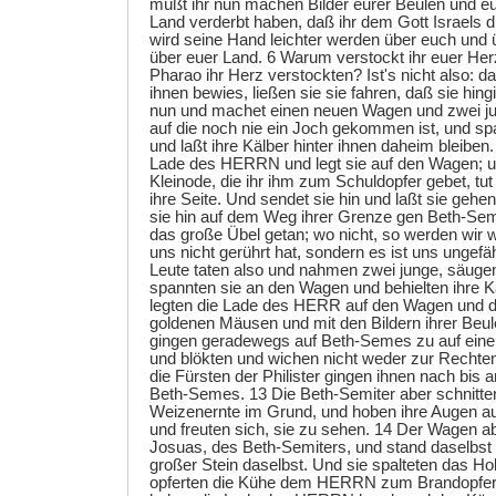
müßt ihr nun machen Bilder eurer Beulen und eu
Land verderbt haben, daß ihr dem Gott Israels di
wird seine Hand leichter werden über euch und 
über euer Land. 6 Warum verstockt ihr euer Her
Pharao ihr Herz verstockten? Ist's nicht also: d
ihnen bewies, ließen sie sie fahren, daß sie hi
nun und machet einen neuen Wagen und zwei j
auf die noch nie ein Joch gekommen ist, und s
und laßt ihre Kälber hinter ihnen daheim bleiben
Lade des HERRN und legt sie auf den Wagen; u
Kleinode, die ihr ihm zum Schuldopfer gebet, tut
ihre Seite. Und sendet sie hin und laßt sie gehe
sie hin auf dem Weg ihrer Grenze gen Beth-Seme
das große Übel getan; wo nicht, so werden wir 
uns nicht gerührt hat, sondern es ist uns ungefä
Leute taten also und nahmen zwei junge, säug
spannten sie an den Wagen und behielten ihre 
legten die Lade des HERR auf den Wagen und da
goldenen Mäusen und mit den Bildern ihrer Beu
gingen geradewegs auf Beth-Semes zu auf eine
und blökten und wichen nicht weder zur Rechte
die Fürsten der Philister gingen ihnen nach bis 
Beth-Semes. 13 Die Beth-Semiter aber schnitten
Weizenernte im Grund, und hoben ihre Augen au
und freuten sich, sie zu sehen. 14 Der Wagen 
Josuas, des Beth-Semiters, und stand daselbst s
großer Stein daselbst. Und sie spalteten das 
opferten die Kühe dem HERRN zum Brandopfer. 