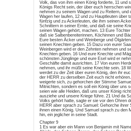
Volk, das von ihm einen König forderte, 11 und 
Königs Recht sein, der über euch herrschen wir
nehmen zu seinem Wagen und zu Reitern, und 
Wagen her laufen, 12 und zu Hauptleuten über 
fünfzig und zu Ackerleuten, die ihm seinen Acke
Schnittern in seiner Ernte, und daß sie seine K
seinen Wagen gehört, machen. 13 Eure Töchter
daß sie Salbenbereiterinnen, Köchinnen und Bäc
Eure besten Äcker und Weinberge und Ölgärten
seinen Knechten geben. 15 Dazu von eurer Saa
Weinbergen wird er den Zehnten nehmen und 
Knechten geben. 16 Und eure Knechte und Mäg
schönsten Jünglinge und eure Esel wird er neh
Geschäfte damit ausrichten. 17 Von euren Herd
nehmen, und ihr müßt seine Knechte sein. 18 W
werdet zu der Zeit über euren König, den ihr euc
der HERR zu derselben Zeit euch nicht erhören.
weigerte sich, zu gehorchen der Stimme Samue
Mitnichten, sondern es soll ein König über uns s
seien wie alle Heiden, daß uns unser König rich
ausziehe und unsere Kriege führe. 21 Und da S
Volks gehört hatte, sagte er sie vor den Ohre
HERR aber sprach zu Samuel: Gehorche ihrer
ihnen einen König. Und Samuel sprach zu den M
hin, ein jeglicher in seine Stadt.
Chapter 9
1 Es war aber ein Mann von Benjamin mit Name