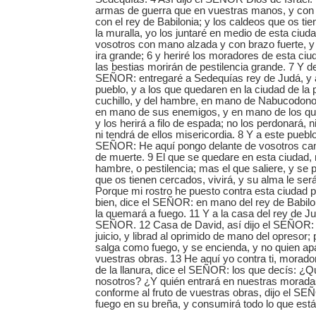
armas de guerra que en vuestras manos, y con 
con el rey de Babilonia; y los caldeos que os ti
la muralla, yo los juntaré en medio de esta ciud
vosotros con mano alzada y con brazo fuerte, y c
ira grande; 6 y heriré los moradores de esta ci
las bestias morirán de pestilencia grande. 7 Y de
SEÑOR: entregaré a Sedequías rey de Judá, y a
pueblo, y a los que quedaren en la ciudad de la p
cuchillo, y del hambre, en mano de Nabucodonos
en mano de sus enemigos, y en mano de los q
y los herirá a filo de espada; no los perdonará, n
ni tendrá de ellos misericordia. 8 Y a este pueblo 
SEÑOR: He aquí pongo delante de vosotros ca
de muerte. 9 El que se quedare en esta ciudad, m
hambre, o pestilencia; mas el que saliere, y se 
que os tienen cercados, vivirá, y su alma le ser
Porque mi rostro he puesto contra esta ciudad p
bien, dice el SEÑOR: en mano del rey de Babilo
la quemará a fuego. 11 Y a la casa del rey de Ju
SEÑOR. 12 Casa de David, así dijo el SEÑOR
juicio, y librad al oprimido de mano del opresor;
salga como fuego, y se encienda, y no quien ap
vuestras obras. 13 He aquí yo contra ti, morador
de la llanura, dice el SEÑOR: los que decís: ¿Q
nosotros? ¿Y quién entrará en nuestras moradas
conforme al fruto de vuestras obras, dijo el S
fuego en su breña, y consumirá todo lo que está 