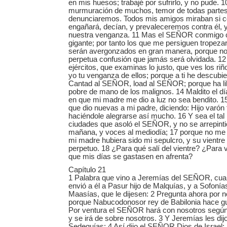
en mis huesos; trabajé por sufrirlo, y no pude. 1
murmuración de muchos, temor de todas partes
denunciaremos. Todos mis amigos miraban si co
engañará, decían, y prevaleceremos contra él,
nuestra venganza. 11 Mas el SEÑOR conmigo
gigante; por tanto los que me persiguen tropeza
serán avergonzados en gran manera, porque no
perpetua confusión que jamás será olvidada. 
ejércitos, que examinas lo justo, que ves los ri
yo tu venganza de ellos; porque a ti he descubi
Cantad al SEÑOR, load al SEÑOR; porque ha lib
pobre de mano de los malignos. 14 Maldito el día
en que mi madre me dio a luz no sea bendito. 1
que dio nuevas a mi padre, diciendo: Hijo varón 
haciéndole alegrarse así mucho. 16 Y sea el ta
ciudades que asoló el SEÑOR, y no se arrepintió
mañana, y voces al mediodía; 17 porque no me m
mi madre hubiera sido mi sepulcro, y su vientr
perpetuo. 18 ¿Para qué salí del vientre? ¿Para ve
que mis días se gastasen en afrenta?
Capítulo 21
1 Palabra que vino a Jeremías del SEÑOR, cua
envió a él a Pasur hijo de Malquías, y a Sofonía
Maasías, que le dijesen: 2 Pregunta ahora por
porque Nabucodonosor rey de Babilonia hace gu
Por ventura el SEÑOR hará con nosotros según 
y se irá de sobre nosotros. 3 Y Jeremías les dijo
Sedequías: 4 Así dijo el SEÑOR Dios de Israel: