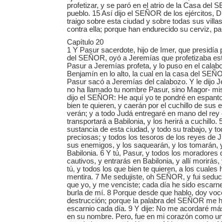
profetizar, y se paró en el atrio de la Casa del 
pueblo. 15 Así dijo el SEÑOR de los ejércitos, D
traigo sobre esta ciudad y sobre todas sus villa
contra ella; porque han endurecido su cerviz, pa
Capítulo 20
1 Y Pasur sacerdote, hijo de Imer, que presidía 
del SEÑOR, oyó a Jeremías que profetizaba esta
Pasur a Jeremías profeta, y lo puso en el calab
Benjamín en lo alto, la cual en la casa del SEÑO
Pasur sacó a Jeremías del calabozo. Y le dijo
no ha llamado tu nombre Pasur, sino Magor- mis
dijo el SEÑOR: He aquí yo te pondré en espanto 
bien te quieren, y caerán por el cuchillo de sus 
verán; y a todo Judá entregaré en mano del rey d
transportará a Babilonia, y los herirá a cuchillo. 
sustancia de esta ciudad, y todo su trabajo, y 
preciosas; y todos los tesoros de los reyes de
sus enemigos, y los saquearán, y los tomarán, y
Babilonia. 6 Y tú, Pasur, y todos los moradores d
cautivos, y entrarás en Babilonia, y allí morirás,
tú, y todos los que bien te quieren, a los cuales
mentira. 7 Me sedujiste, oh SEÑOR, y fui seduci
que yo, y me venciste; cada día he sido escarn
burla de mí. 8 Porque desde que hablo, doy voces
destrucción; porque la palabra del SEÑOR me ha
escarnio cada día. 9 Y dije: No me acordaré más
en su nombre. Pero, fue en mi corazón como un