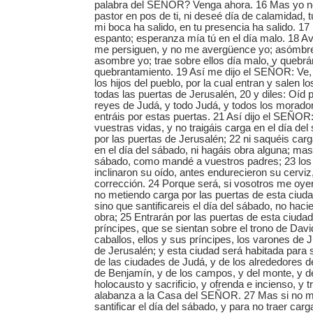
palabra del SEÑOR? Venga ahora. 16 Mas yo no
pastor en pos de ti, ni deseé día de calamidad, 
mi boca ha salido, en tu presencia ha salido. 1
espanto; esperanza mía tú en el día malo. 18 
me persiguen, y no me avergüence yo; asómbre
asombre yo; trae sobre ellos día malo, y quebrá
quebrantamiento. 19 Así me dijo el SEÑOR: Ve, 
los hijos del pueblo, por la cual entran y salen l
todas las puertas de Jerusalén, 20 y diles: Oíd
reyes de Judá, y todo Judá, y todos los morado
entráis por estas puertas. 21 Así dijo el SEÑO
vuestras vidas, y no traigáis carga en el día de
por las puertas de Jerusalén; 22 ni saquéis car
en el día del sábado, ni hagáis obra alguna; mas 
sábado, como mandé a vuestros padres; 23 los 
inclinaron su oído, antes endurecieron su cerviz, 
corrección. 24 Porque será, si vosotros me oye
no metiendo carga por las puertas de esta ciuda
sino que santificareis el día del sábado, no hac
obra; 25 Entrarán por las puertas de esta ciudad
príncipes, que se sientan sobre el trono de Davi
caballos, ellos y sus príncipes, los varones de
de Jerusalén; y esta ciudad será habitada para
de las ciudades de Judá, y de los alrededores de
de Benjamín, y de los campos, y del monte, y de
holocausto y sacrificio, y ofrenda e incienso, y t
alabanza a la Casa del SEÑOR. 27 Mas si no m
santificar el día del sábado, y para no traer carg