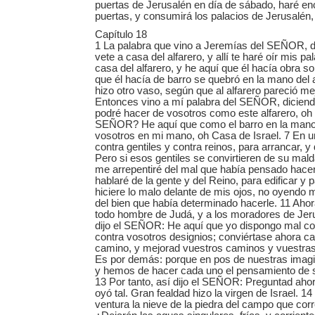
puertas de Jerusalén en día de sábado, haré e
puertas, y consumirá los palacios de Jerusalén,
Capítulo 18
1 La palabra que vino a Jeremías del SEÑOR, di
vete a casa del alfarero, y allí te haré oír mis p
casa del alfarero, y he aquí que él hacía obra s
que él hacía de barro se quebró en la mano del al
hizo otro vaso, según que al alfarero pareció me
Entonces vino a mí palabra del SEÑOR, diciend
podré hacer de vosotros como este alfarero, oh 
SEÑOR? He aquí que como el barro en la mano d
vosotros en mi mano, oh Casa de Israel. 7 En un
contra gentiles y contra reinos, para arrancar, y d
Pero si esos gentiles se convirtieren de su mald
me arrepentiré del mal que había pensado hacerl
hablaré de la gente y del Reino, para edificar y p
hiciere lo malo delante de mis ojos, no oyendo 
del bien que había determinado hacerle. 11 Ahor
todo hombre de Judá, y a los moradores de Jeru
dijo el SEÑOR: He aquí que yo dispongo mal con
contra vosotros designios; conviértase ahora c
camino, y mejorad vuestros caminos y vuestras 
Es por demás: porque en pos de nuestras imagi
y hemos de hacer cada uno el pensamiento de 
13 Por tanto, así dijo el SEÑOR: Preguntad ahora
oyó tal. Gran fealdad hizo la virgen de Israel. 1
ventura la nieve de la piedra del campo que cor