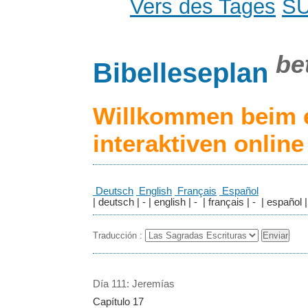
Vers des Tages
S
be
Bibelleseplan
Willkommen beim 
interaktiven onlin
Deutsch
English
Français
Español
| deutsch | - | english | - | français | - | español |
Traducción :
Día 111: Jeremías
Capítulo 17