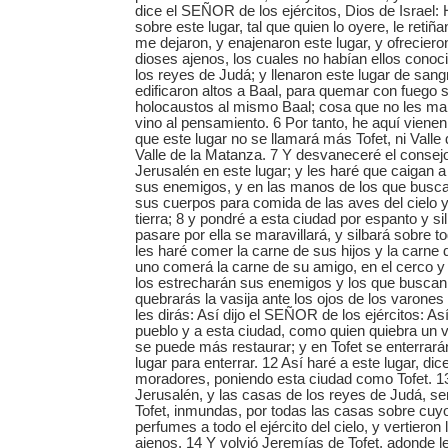
dice el SEÑOR de los ejércitos, Dios de Israel: 
sobre este lugar, tal que quien lo oyere, le retiñ
me dejaron, y enajenaron este lugar, y ofreciero
dioses ajenos, los cuales no habían ellos conoci
los reyes de Judá; y llenaron este lugar de sang
edificaron altos a Baal, para quemar con fuego s
holocaustos al mismo Baal; cosa que no les man
vino al pensamiento. 6 Por tanto, he aquí viene
que este lugar no se llamará más Tofet, ni Vall
Valle de la Matanza. 7 Y desvaneceré el consej
Jerusalén en este lugar; y les haré que caigan a
sus enemigos, y en las manos de los que busca
sus cuerpos para comida de las aves del cielo y 
tierra; 8 y pondré a esta ciudad por espanto y si
pasare por ella se maravillará, y silbará sobre 
les haré comer la carne de sus hijos y la carne 
uno comerá la carne de su amigo, en el cerco y
los estrecharán sus enemigos y los que buscan
quebrarás la vasija ante los ojos de los varones
les dirás: Así dijo el SEÑOR de los ejércitos: As
pueblo y a esta ciudad, como quien quiebra un 
se puede más restaurar; y en Tofet se enterrará
lugar para enterrar. 12 Así haré a este lugar, d
moradores, poniendo esta ciudad como Tofet. 1
Jerusalén, y las casas de los reyes de Judá, se
Tofet, inmundas, por todas las casas sobre cuyo
perfumes a todo el ejército del cielo, y vertieron
ajenos. 14 Y volvió Jeremías de Tofet, adonde 