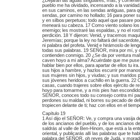
¿Dejarán las aguas singulares, frías, y corrien
pueblo me ha olvidado, incensando a la vanidad,
en sus caminos, en las sendas antiguas, para 
sendas, por camino no hollado; 16 para poner su
y en silbos perpetuos; todo aquel que pasare por
meneará su cabeza. 17 Como viento solano los 
enemigo; les mostraré las espaldas, y no el rost
perdición. 18 Y dijeron: Venid, y tracemos maqu
Jeremías; porque la ley no faltará del sacerdote,
ni palabra del profeta. Venid e hirámoslo de len
todas sus palabras. 19 SEÑOR, mira por mí, y o
contienden conmigo. 20 ¿Se da por ventura mal
caven hoyo a mi alma? Acuérdate que me puse d
hablar bien por ellos, para apartar de ellos tu ira
sus hijos a hambre, y hazlos escurrir por manos
sus mujeres sin hijos, y viudas; y sus maridos 
sus jóvenes heridos a cuchillo en la guerra. 22
casas, cuando trajeres sobre ellos ejército de 
hoyo para tomarme, y a mis pies han escondido
SEÑOR, conoces todo su consejo contra mí par
perdones su maldad, ni borres su pecado de dela
tropiecen delante de ti; haz con ellos en el tiempo
Capítulo 19
1 Así dijo el SEÑOR: Ve, y compra una vasija de 
de los ancianos del pueblo, y de los ancianos de
saldrás al valle de Ben-Hinom, que está a la ent
oriental, y publicarás allí las palabras que te ha
palabra del SEÑOR, oh reyes de Judá, y morado