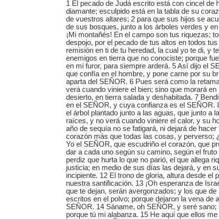
1 El pecado de Judá escrito está con cincel de h
diamante; esculpido está en la tabla de su cora
de vuestros altares; 2 para que sus hijos se ac
de sus bosques, junto a los árboles verdes y en 
¡Mi montañés! En el campo son tus riquezas; to
despojo, por el pecado de tus altos en todos tus
remisión en ti de tu heredad, la cual yo te di, y t
enemigos en tierra que no conociste; porque fu
en mi furor, para siempre arderá. 5 Así dijo el 
que confía en el hombre, y pone carne por su b
aparta del SEÑOR. 6 Pues será como la retama e
verá cuando viniere el bien; sino que morará en
desierto, en tierra salada y deshabitada. 7 Bendi
en el SEÑOR, y cuya confianza es el SEÑOR. 
el árbol plantado junto a las aguas, que junto a 
raíces, y no verá cuando viniere el calor, y su h
año de sequía no se fatigará, ni dejará de hacer
corazón más que todas las cosas, y perverso; 
Yo el SEÑOR, que escudriño el corazón, que pru
dar a cada uno según su camino, según el fruto 
perdiz que hurta lo que no parió, el que allega r
justicia; en medio de sus días las dejará, y en s
incipiente. 12 El trono de gloria, altura desde el p
nuestra santificación. 13 ¡Oh esperanza de Isr
que te dejan, serán avergonzados; y los que de
escritos en el polvo; porque dejaron la vena de 
SEÑOR. 14 Sáname, oh SEÑOR, y seré sano; s
porque tú mi alabanza. 15 He aquí que ellos me