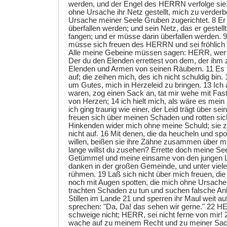
werden, und der Engel des HERRN verfolge sie.
ohne Ursache ihr Netz gestellt, mich zu verder
Ursache meiner Seele Gruben zugerichtet. 8 E
überfallen werden; und sein Netz, das er gestell
fangen; und er müsse darin überfallen werden. 
müsse sich freuen des HERRN und sei fröhlich ü
Alle meine Gebeine müssen sagen: HERR, wer i
Der du den Elenden errettest von dem, der ihm z
Elenden und Armen von seinen Räubern. 11 Es t
auf; die zeihen mich, des ich nicht schuldig bin.
um Gutes, mich in Herzeleid zu bringen. 13 Ich 
waren, zog einen Sack an, tat mir wehe mit Fast
von Herzen; 14 ich hielt mich, als wäre es mein
ich ging traurig wie einer, der Leid trägt über sei
freuen sich über meinen Schaden und rotten sich
Hinkenden wider mich ohne meine Schuld; sie z
nicht auf. 16 Mit denen, die da heucheln und s
willen, beißen sie ihre Zähne zusammen über 
lange willst du zusehen? Errette doch meine Se
Getümmel und meine einsame von den jungen Löw
danken in der großen Gemeinde, und unter vielem
rühmen. 19 Laß sich nicht über mich freuen, die m
noch mit Augen spotten, die mich ohne Ursache
trachten Schaden zu tun und suchen falsche An
Stillen im Lande 21 und sperren ihr Maul weit a
sprechen: "Da, Da! das sehen wir gerne." 22 HE
schweige nicht; HERR, sei nicht ferne von mir!
wache auf zu meinem Recht und zu meiner Sac