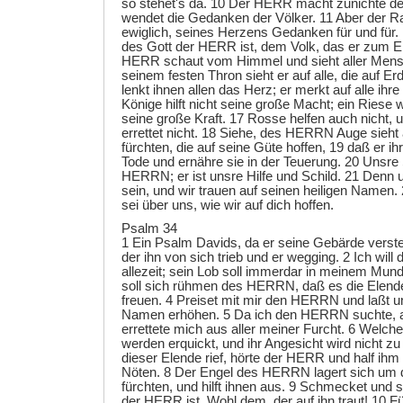
so stehet's da. 10 Der HERR macht zunichte de
wendet die Gedanken der Völker. 11 Aber der R
ewiglich, seines Herzens Gedanken für und für.
des Gott der HERR ist, dem Volk, das er zum Er
HERR schaut vom Himmel und sieht aller Mens
seinem festen Thron sieht er auf alle, die auf E
lenkt ihnen allen das Herz; er merkt auf alle ih
Könige hilft nicht seine große Macht; ein Riese w
seine große Kraft. 17 Rosse helfen auch nicht, 
errettet nicht. 18 Siehe, des HERRN Auge sieht a
fürchten, die auf seine Güte hoffen, 19 daß er i
Tode und ernähre sie in der Teuerung. 20 Unsre 
HERRN; er ist unsre Hilfe und Schild. 21 Denn u
sein, und wir trauen auf seinen heiligen Namen
sei über uns, wie wir auf dich hoffen.
Psalm 34
1 Ein Psalm Davids, da er seine Gebärde verstel
der ihn von sich trieb und er wegging. 2 Ich wi
allezeit; sein Lob soll immerdar in meinem Mun
soll sich rühmen des HERRN, daß es die Elend
freuen. 4 Preiset mit mir den HERRN und laßt u
Namen erhöhen. 5 Da ich den HERRN suchte, an
errettete mich aus aller meiner Furcht. 6 Welche
werden erquickt, und ihr Angesicht wird nicht z
dieser Elende rief, hörte der HERR und half ihm
Nöten. 8 Der Engel des HERRN lagert sich um di
fürchten, und hilft ihnen aus. 9 Schmecket und s
der HERR ist. Wohl dem, der auf ihn traut! 10 