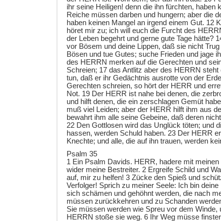
ihr seine Heiligen! denn die ihn fürchten, haben
Reiche müssen darben und hungern; aber die
haben keinen Mangel an irgend einem Gut. 12 K
höret mir zu; ich will euch die Furcht des HERRN
der Leben begehrt und gerne gute Tage hätte? 
vor Bösem und deine Lippen, daß sie nicht Tru
Bösen und tue Gutes; suche Frieden und jage i
des HERRN merken auf die Gerechten und seine
Schreien; 17 das Antlitz aber des HERRN steht
tun, daß er ihr Gedächtnis ausrotte von der Erd
Gerechten schreien, so hört der HERR und errette
Not. 19 Der HERR ist nahe bei denen, die zerb
und hilft denen, die ein zerschlagen Gemüt hab
muß viel Leiden; aber der HERR hilft ihm aus d
bewahrt ihm alle seine Gebeine, daß deren nicht
22 Den Gottlosen wird das Unglück töten; und 
hassen, werden Schuld haben. 23 Der HERR erlö
Knechte; und alle, die auf ihn trauen, werden ke
Psalm 35
1 Ein Psalm Davids. HERR, hadere mit meinen H
wider meine Bestreiter. 2 Ergreife Schild und W
auf, mir zu helfen! 3 Zücke den Spieß und sch
Verfolger! Sprich zu meiner Seele: Ich bin deine
sich schämen und gehöhnt werden, die nach me
müssen zurückkehren und zu Schanden werden, 
Sie müssen werden wie Spreu vor dem Winde, 
HERRN stoße sie weg. 6 Ihr Weg müsse finster 