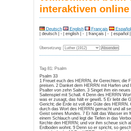
interaktiven onlin
Deutsch
English
Français
Español
| deutsch | - | english | - | français | - | español |
Übersetzung:
Tag 81: Psalm
Psalm 33
1 Freuet euch des HERRN, ihr Gerechten; die 
preisen. 2 Danket dem HERRN mit Harfen und l
Psalter von zehn Saiten. 3 Singet ihm ein neues
Saitenspiel mit Schall. 4 Denn des HERRN Wort 
was er zusagt, das hält er gewiß. 5 Er liebt die 
Gericht; die Erde ist voll der Güte des HERRN.
durch das Wort des HERRN gemacht und all se
Geist seines Mundes. 7 Er hält das Wasser im
einem Schlauch und legt die Tiefen in das Verbo
fürchte den HERRN; und vor ihm scheue sich a
Erdboden wohnt. 9 Denn so er spricht, so geschi