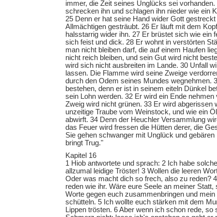
immer, die Zeit seines Unglücks sei vorhanden.
schrecken ihn und schlagen ihn nieder wie ein 
25 Denn er hat seine Hand wider Gott gestreckt
Allmächtigen gesträubt. 26 Er läuft mit dem Kopf
halsstarrig wider ihn. 27 Er brüstet sich wie ein
sich feist und dick. 28 Er wohnt in verstörten St
man nicht bleiben darf, die auf einem Haufen lieg
nicht reich bleiben, und sein Gut wird nicht bes
wird sich nicht ausbreiten im Lande. 30 Unfall w
lassen. Die Flamme wird seine Zweige verdorren
durch den Odem seines Mundes wegnehmen. 31 
bestehen, denn er ist in seinem eiteln Dünkel bet
sein Lohn werden. 32 Er wird ein Ende nehmen v
Zweig wird nicht grünen. 33 Er wird abgerissen
unzeitige Traube vom Weinstock, und wie ein Ö
abwirft. 34 Denn der Heuchler Versammlung wir
das Feuer wird fressen die Hütten derer, die 
Sie gehen schwanger mit Unglück und gebären 
bringt Trug."
Kapitel 16
1 Hiob antwortete und sprach: 2 Ich habe solches
allzumal leidige Tröster! 3 Wollen die leeren W
Oder was macht dich so frech, also zu reden? 4
reden wie ihr. Wäre eure Seele an meiner Statt, 
Worte gegen euch zusammenbringen und mein 
schütteln. 5 Ich wollte euch stärken mit dem M
Lippen trösten. 6 Aber wenn ich schon rede, so