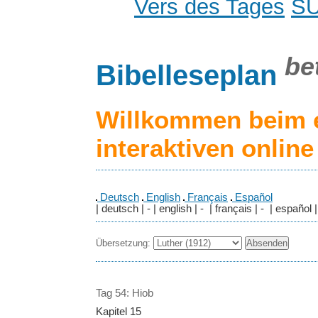
Vers des Tages
S
be
Bibelleseplan
Willkommen beim 
interaktiven onlin
Deutsch
English
Français
Español
| deutsch | - | english | - | français | - | español |
Übersetzung:
Tag 54: Hiob
Kapitel 15