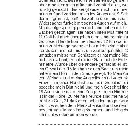
Schmerz nicht; lasse ich's anstehen so geht er 
aber macht er mich müde und verstört alles, was
runzlig gemacht, das zeugt wider mich; und mei
mich auf und verklagt mich ins Angesicht. 9 Sei
der mir gram ist, beißt die Zähne über mich z
Widersacher funkelt mit seinen Augen auf mich.
Mund aufgesperrt gegen mich und haben mich 
Backen geschlagen; sie haben ihren Mut miteina
11 Gott hat mich übergeben dem Ungerechten un
Gottlosen Hände kommen lassen. 12 Ich war in F
mich zunichte gemacht; er hat mich beim Hal
zerstoßen und hat mich zum Ziel aufgerichtet. 1
umgeben mit seinen Schützen; er hat meine Nie
nicht verschont; er hat meine Galle auf die Erde
mir eine Wunde über die andere gemacht; er ist
ein Gewaltiger. 15 Ich habe einen Sack um mei
habe mein Horn in den Staub gelegt. 16 Mein Ant
von Weinen, und meine Augenlider sind verdunke
Frevel in meiner Hand ist und mein Gebet ist rei
bedecke mein Blut nicht! und mein Geschrei fin
19 Auch siehe da, meine Zeuge ist mein Himmel
ist in der Höhe. 20 Meine Freunde sind meine S
tränt zu Gott, 21 daß er entscheiden möge zw
Gott, zwischen dem Menschenkind und seinem 
bestimmten Jahre sind gekommen, und ich geh
ich nicht wiederkommen werde.