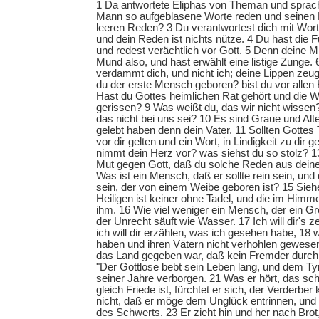
1 Da antwortete Eliphas von Theman und sprach:
Mann so aufgeblasene Worte reden und seinen 
leeren Reden? 3 Du verantwortest dich mit Worte
und dein Reden ist nichts nütze. 4 Du hast die F
und redest verächtlich vor Gott. 5 Denn deine Mi
Mund also, und hast erwählt eine listige Zunge.
verdammt dich, und nicht ich; deine Lippen zeug
du der erste Mensch geboren? bist du vor alle
Hast du Gottes heimlichen Rat gehört und die W
gerissen? 9 Was weißt du, das wir nicht wissen
das nicht bei uns sei? 10 Es sind Graue und Alte
gelebt haben denn dein Vater. 11 Sollten Gottes
vor dir gelten und ein Wort, in Lindigkeit zu di
nimmt dein Herz vor? was siehst du so stolz? 1
Mut gegen Gott, daß du solche Reden aus dei
Was ist ein Mensch, daß er sollte rein sein, und 
sein, der von einem Weibe geboren ist? 15 Siehe
Heiligen ist keiner ohne Tadel, und die im Himmel
ihm. 16 Wie viel weniger ein Mensch, der ein Gr
der Unrecht säuft wie Wasser. 17 Ich will dir's z
ich will dir erzählen, was ich gesehen habe, 18
haben und ihren Vätern nicht verhohlen gewesen 
das Land gegeben war, daß kein Fremder durch 
"Der Gottlose bebt sein Leben lang, und dem Tyr
seiner Jahre verborgen. 21 Was er hört, das sch
gleich Friede ist, fürchtet er sich, der Verderbe
nicht, daß er möge dem Unglück entrinnen, und 
des Schwerts. 23 Er zieht hin und her nach Brot