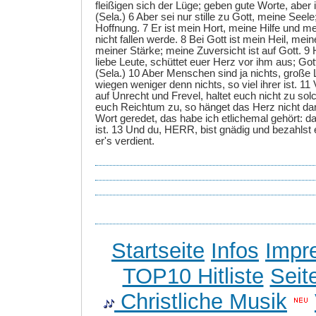
fleißigen sich der Lüge; geben gute Worte, aber 
(Sela.) 6 Aber sei nur stille zu Gott, meine Seele
Hoffnung. 7 Er ist mein Hort, meine Hilfe und m
nicht fallen werde. 8 Bei Gott ist mein Heil, mei
meiner Stärke; meine Zuversicht ist auf Gott. 9 Ho
liebe Leute, schüttet euer Herz vor ihm aus; Gott
(Sela.) 10 Aber Menschen sind ja nichts, große 
wiegen weniger denn nichts, so viel ihrer ist. 11
auf Unrecht und Frevel, haltet euch nicht zu solche
euch Reichtum zu, so hänget das Herz nicht dar
Wort geredet, das habe ich etlichemal gehört: da
ist. 13 Und du, HERR, bist gnädig und bezahlst 
er's verdient.
Startseite
Infos
Impr
TOP10 Hitliste
Seit
Christliche Musik