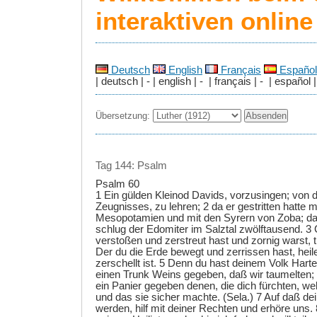
interaktiven onlin
Deutsch
English
Français
Español
| deutsch | - | english | - | français | - | español |
Übersetzung:
Tag 144: Psalm
Psalm 60
1 Ein gülden Kleinod Davids, vorzusingen; von 
Zeugnisses, zu lehren; 2 da er gestritten hatte 
Mesopotamien und mit den Syrern von Zoba; d
schlug der Edomiter im Salztal zwölftausend. 3 
verstoßen und zerstreut hast und zornig warst, t
Der du die Erde bewegt und zerrissen hast, heile
zerschellt ist. 5 Denn du hast deinem Volk Harte
einen Trunk Weins gegeben, daß wir taumelten; 
ein Panier gegeben denen, die dich fürchten, we
und das sie sicher machte. (Sela.) 7 Auf daß dei
werden, hilf mit deiner Rechten und erhöre uns. 