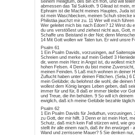
seinem Heiligtum, des bin ich froh, und will teil
abmessen das Tal Sukkoth. 9 Gilead ist mein, 
Ephraim ist die Macht meines Hauptes, Juda is
ist mein Waschbecken, meinen Schuh strecke 
Philistäa jauchzt mir zu. 11 Wer will mich führen 
Wer geleitet mich bis nach Edom? 12 Wirst du es
du uns verstößest und ziehest nicht aus, Gott,
Schaffe uns Beistand in der Not; denn Menschenh
14 Mit Gott wollen wir Taten tun. Er wird unsre F
Psalm 61
1 Ein Psalm Davids, vorzusingen, auf Saitenspie
Schreien und merke auf mein Gebet! 3 Hienieden
dir, wenn mein Herz in Angst ist, du wollest mic
hohen Felsen. 4 Denn du bist meine Zuversicht,
meinen Feinden. 5 Laß mich wohnen in deiner H
Zuflucht haben unter deinen Fittichen. (Sela.) 6 
mein Gelübde; du belohnst die wohl, die deinen
wollest dem König langes Leben geben, daß se
immer für und für, 8 daß er immer bleibe vor Go
und Treue, die ihn behüten. 9 So will ich deine
ewiglich, daß ich meine Gelübde bezahle täglich
Psalm 62
1 Ein Psalm Davids für Jeduthun, vorzusingen. 2
zu Gott, der mir hilft. 3 Denn er ist mein Hort, m
Schutz, daß mich kein Fall stürzen wird, wie gro
stellt ihr alle einem nach, daß ihr ihn erwürget -
Wand und zerrissene Mauer? 5 Sie denken nur, 