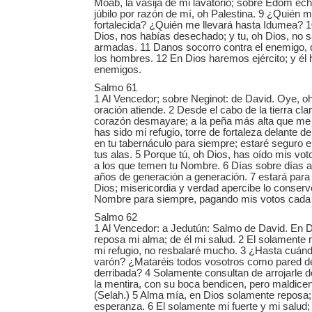
Moab, la vasija de mi lavatorio; sobre Edom ec
júbilo por razón de mí, oh Palestina. 9 ¿Quién m
fortalecida? ¿Quién me llevará hasta Idumea? 1
Dios, nos habías desechado; y tu, oh Dios, no s
armadas. 11 Danos socorro contra el enemigo, 
los hombres. 12 En Dios haremos ejército; y él 
enemigos.
Salmo 61
1 Al Vencedor; sobre Neginot: de David. Oye, oh
oración atiende. 2 Desde el cabo de la tierra cl
corazón desmayare; a la peña más alta que me
has sido mi refugio, torre de fortaleza delante d
en tu tabernáculo para siempre; estaré seguro 
tus alas. 5 Porque tú, oh Dios, has oído mis vo
a los que temen tu Nombre. 6 Días sobre días a
años de generación a generación. 7 estará para
Dios; misericordia y verdad apercibe lo conserv
Nombre para siempre, pagando mis votos cada 
Salmo 62
1 Al Vencedor: a Jedutún: Salmo de David. En 
reposa mi alma; de él mi salud. 2 El solamente m
mi refugio, no resbalaré mucho. 3 ¿Hasta cuán
varón? ¿Mataréis todos vosotros como pared 
derribada? 4 Solamente consultan de arrojarle 
la mentira, con su boca bendicen, pero maldice
(Selah.) 5 Alma mía, en Dios solamente reposa;
esperanza. 6 El solamente mi fuerte y mi salud; 