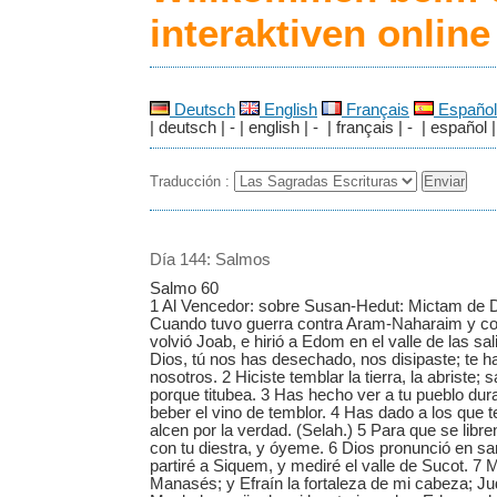
interaktiven onlin
Deutsch
English
Français
Español
| deutsch | - | english | - | français | - | español |
Traducción :
Día 144: Salmos
Salmo 60
1 Al Vencedor: sobre Susan-Hedut: Mictam de D
Cuando tuvo guerra contra Aram-Naharaim y co
volvió Joab, e hirió a Edom en el valle de las sa
Dios, tú nos has desechado, nos disipaste; te ha
nosotros. 2 Hiciste temblar la tierra, la abriste;
porque titubea. 3 Has hecho ver a tu pueblo dur
beber el vino de temblor. 4 Has dado a los que
alcen por la verdad. (Selah.) 5 Para que se libr
con tu diestra, y óyeme. 6 Dios pronunció en sa
partiré a Siquem, y mediré el valle de Sucot. 7
Manasés; y Efraín la fortaleza de mi cabeza; Jud