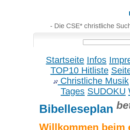
- Die CSE* christliche Suc
Startseite
Infos
Impr
TOP10 Hitliste
Seit
Christliche Musik
Tages
SUDOKU
be
Bibelleseplan
Willkommen beim 