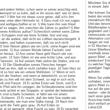
Möchten Sie d
in einem Jahr
wird jedem fehlen; schon wenn er seiner ansichtig wird,
Hier können Si
Niemand ist so kühn, daß er ihn reizen darf; wer ist denn,
bietet den ers
nte? 3 Wer hat mir etwas zuvor getan, daß ich's ihm
interaktiven Bi
, was unter allen Himmeln ist. 4 Dazu muß ich nun sagen,
Und das besond
und wohlgeschaffen er ist. 5 Wer kann ihm sein Kleid
Bibelleseplan i
rf es wagen, ihm zwischen die Zähne zu greifen? 6 Wer
gegliedert und 
eines Antlitzes auftun? Schrecklich stehen seine Zähne
interessante u
n Schuppen sind wie feste Schilde, fest und eng
Alternative zum
rt an die andere, daß nicht ein Lüftlein dazwischengeht. 9
fangen wir mal
andern, und halten zusammen, daß sie sich nicht
in 52 Wochen sin
0 Sein Niesen glänzt wie ein Licht; seine Augen sind wie
Unser Bibellese
enröte. 11 Aus seinem Munde fahren Fackeln, und
innerhalb eines
en heraus. 12 Aus seiner Nase geht Rauch wie von
ganze Bibel - u
seln. 13 Sein Odem ist wie eine lichte Lohe, und aus
entdecken! Ent
lammen. 14 Auf seinem Hals wohnt die Stärke, und vor
zu welcher Tage
st. 15 Die Gliedmaßen seines Fleisches hangen
jeweiligen Tage
hart an ihm, daß er nicht zerfallen kann. 16 Sein Herz ist
aufrufen.
und so fest wie ein unterer Mühlstein. 17 Wenn er sich
ich die Starken; und wenn er daherbricht, so ist keine
Wenn Sie viell
 zu ihm will mit dem Schwert, so regt er sich nicht,
vorhaben, inner
oß und Panzer. 19 Er achtet Eisen wie Stroh, und Erz
ganze Bibel zu 
in Pfeil wird ihn verjagen; die Schleudersteine sind ihm
nur auf die pa
eule achtet er wie Stoppeln; er spottet der bebenden
warten - oder b
m sind scharfe Scherben; er fährt wie mit einem
nach einer gute
Schlamm. 23 Er macht, daß der tiefe See siedet wie
Ausschau hielte
n ineinander, wie man eine Salbe mengt. 24 Nach ihm
doch einfach jet
acht die Tiefe ganz grau. 25 Auf Erden ist
Lukas119.
; er ist gemacht, ohne Furcht zu sein. 26 Er verachtet