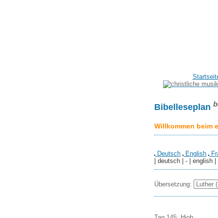
Startseit
b
Bibelleseplan
Willkommen beim er
Deutsch
English
Fr
| deutsch | - | english |
Übersetzung:
Tag 145: Hiob