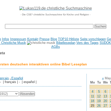
- Die CSE* christliche Suchmaschine für Kirche und Religion -
e
Infos
Impressum
Kontakt
Presse
Blog
TOP10 Hitliste
Seite vorschlagen
Ge
Christliche Musik
Bibelleseplan
Vers des Tages
SUDOK
AGBs
eta
sten deutschen interaktiven online Bibel Leseplan
ançais
Español
«
May
 - | français | - | español |
Mo
Tu
We
4
5
6
11
12
13
18
19
20
25
26
27