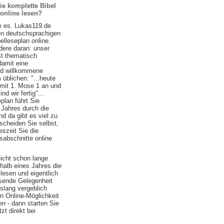
ie komplette Bibel
 online lesen?
e es. Lukas119.de
ten deutschsprachigen
belleseplan online.
ere daran: unser
st thematisch
damit eine
nd willkommene
 üblichen: "...heute
 mit 1. Mose 1 an und
d wir fertig"...
plan führt Sie
 Jahres durch die
nd da gibt es viel zu
scheiden Sie selbst,
szeit Sie die
sabschnitte online
eicht schon lange
halb eines Jahres die
lesen und eigentlich
ssende Gelegenheit
islang vergeblich
n Online-Möglichkeit
n - dann starten Sie
zt direkt bei