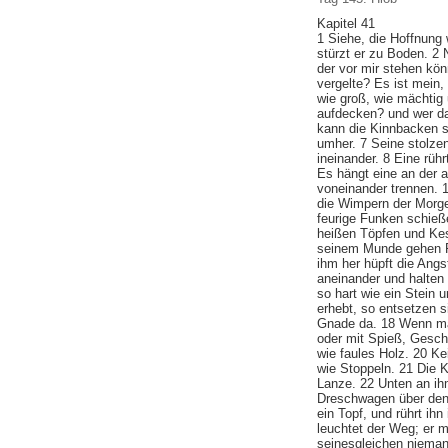
Kapitel 41
1 Siehe, die Hoffnung 
stürzt er zu Boden. 2 
der vor mir stehen kön
vergelte? Es ist mein
wie groß, wie mächtig 
aufdecken? und wer da
kann die Kinnbacken s
umher. 7 Seine stolze
ineinander. 8 Eine rüh
Es hängt eine an der 
voneinander trennen. 1
die Wimpern der Morg
feurige Funken schieß
heißen Töpfen und Kes
seinem Munde gehen F
ihm her hüpft die Ang
aneinander und halten 
so hart wie ein Stein 
erhebt, so entsetzen s
Gnade da. 18 Wenn man
oder mit Spieß, Gesch
wie faules Holz. 20 Ke
wie Stoppeln. 21 Die K
Lanze. 22 Unten an ih
Dreschwagen über den 
ein Topf, und rührt ih
leuchtet der Weg; er m
seinesgleichen niemand