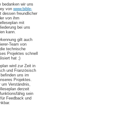
le bedanken wir uns
ley von
www.bible-
t dessen freundlicher
er von ihm
elleseplan mit
liederung bei uns
den kann.
kennung gilt auch
erer-Team von
die technische
es Projektes schnell
isiert hat ;)
plan wird zur Zeit in
sch und Französisch
 befinden uns im
nseres Projektes.
r um Verständnis,
elleseplan derzeit
 funktionsfähig sein
d für Feedback und
nkbar.