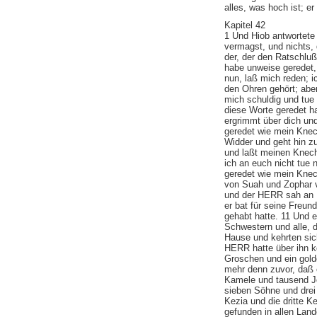
alles, was hoch ist; er
Kapitel 42
1 Und Hiob antwortete
vermagst, und nichts, 
der, der den Ratschlu
habe unweise geredet, 
nun, laß mich reden; ic
den Ohren gehört; abe
mich schuldig und tue
diese Worte geredet h
ergrimmt über dich und
geredet wie mein Knec
Widder und geht hin z
und laßt meinen Knecht
ich an euch nicht tue n
geredet wie mein Knec
von Suah und Zophar 
und der HERR sah an 
er bat für seine Freun
gehabt hatte. 11 Und e
Schwestern und alle, 
Hause und kehrten sich
HERR hatte über ihn k
Groschen und ein gol
mehr denn zuvor, daß 
Kamele und tausend Jo
sieben Söhne und drei
Kezia und die dritte 
gefunden in allen Land