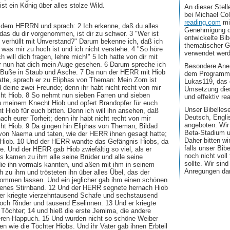
 ist ein König über alles stolze Wild.
An dieser Stel
bei Michael Co
reading.com
mi
 dem HERRN und sprach: 2 Ich erkenne, daß du alles
Genehmigung d
das du dir vorgenommen, ist dir zu schwer. 3 "Wer ist
entwickelte Bib
ß verhüllt mit Unverstand?" Darum bekenne ich, daß ich
thematischer G
was mir zu hoch ist und ich nicht verstehe. 4 "So höre
verwendet wer
h will dich fragen, lehre mich!" 5 Ich hatte von dir mit
r nun hat dich mein Auge gesehen. 6 Darum spreche ich
Besondere Aner
 Buße in Staub und Asche. 7 Da nun der HERR mit Hiob
dem Programmi
atte, sprach er zu Eliphas von Theman: Mein Zorn ist
Lukas119, das 
 deine zwei Freunde; denn ihr habt nicht recht von mir
Umsetzung dies
ht Hiob. 8 So nehmt nun sieben Farren und sieben
und effektiv real
u meinem Knecht Hiob und opfert Brandopfer für euch
Unser Bibellese
 Hiob für euch bitten. Denn ich will ihn ansehen, daß
Deutsch, Engli
ach eurer Torheit; denn ihr habt nicht recht von mir
angeboten. Wir
ht Hiob. 9 Da gingen hin Eliphas von Theman, Bildad
Beta-Stadium u
von Naema und taten, wie der HERR ihnen gesagt hatte;
Daher bitten wi
Hiob. 10 Und der HERR wandte das Gefängnis Hiobs, da
falls unser Bib
de. Und der HERR gab Hiob zwiefältig so viel, als er
noch nicht voll
s kamen zu ihm alle seine Brüder und alle seine
sollte. Wir sin
die ihn vormals kannten, und aßen mit ihm in seinem
Anregungen da
 zu ihm und trösteten ihn über alles Übel, das der
ommen lassen. Und ein jeglicher gab ihm einen schönen
denes Stirnband. 12 Und der HERR segnete hernach Hiob
er kriegte vierzehntausend Schafe und sechstausend
ch Rinder und tausend Eselinnen. 13 Und er kriegte
 Töchter; 14 und hieß die erste Jemima, die andere
Keren-Happuch. 15 Und wurden nicht so schöne Weiber
en wie die Töchter Hiobs. Und ihr Vater gab ihnen Erbteil