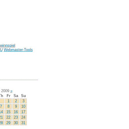
winnspiel
U
Webmaster-Tools
 2009
»
Th
Fr
Sa
Su
1
2
3
7
8
9
10
14
15
16
17
21
22
23
24
28
29
30
31