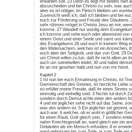
erwählen soll. 23 Denn es liegt mir beides hart a
abzuscheiden und bei Christo zu sein, was auch
aber es ist nötiger, im Fleisch bleiben um euretw
Zuversicht weiß ich, daß ich bleiben und bei euc
euch zur Förderung und Freude des Glaubens, 2
sehr rühmen möget in Christo Jesu an mir, wen
komme. 27 Wandelt nur würdig dem Evangelium C
ich komme und sehe euch oder abwesend von euc
einem Geist und einer Seele und samt uns kämp
des Evangeliums 28 und euch in keinem Weg er
den Widersachern, welches ist ein Anzeichen, 
euch aber der Seligkeit, und das von Gott. 29 D
um Christi willen zu tun, daß ihr nicht allein an 
auch um seinetwillen leidet; 30 und habet dens
ihr an mir gesehen habt und nun von mir höret.
Kapitel 2
1 Ist nun bei euch Ermahnung in Christo, ist Tros
Gemeinschaft des Geistes, ist herzliche Liebe 
so erfüllet meine Freude, daß ihr eines Sinnes se
einmütig und einhellig seid. 3 Nichts tut durch Z
sondern durch Demut achte einer den andern hö
4 und ein jeglicher sehe nicht auf das Seine, so
was des andern ist. 5 Ein jeglicher sei gesinnt,
auch war: 6 welcher, ob er wohl in göttlicher Gesta
für einen Raub, Gott gleich sein, 7 sondern entä
nahm Knechtsgestalt an, ward gleich wie ein a
Gebärden als ein Mensch erfunden; 8 er erniedri
ward gehorsam bis zum Tode, ja zum Tode am K