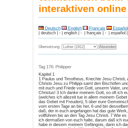
interaktiven onlin
Deutsch
English
Français
Español
| deutsch | - | english | - | français | - | español |
Übersetzung:
Tag 176: Philipper
Kapitel 1
1 Paulus und Timotheus, Knechte Jesu Christi, al
Christo Jesu zu Philippi samt den Bischöfen un
mit euch und Friede von Gott, unserm Vater,
Christus! 3 Ich danke meinem Gott, so oft ich 
(welches ich allezeit tue in allem meinem Gebet 
das Gebet mit Freuden), 5 über eure Gemeinsc
vom ersten Tage an bis her, 6 und bin desselben 
daß, der in euch angefangen hat das gute Werk,
vollführen bis an den Tag Jesu Christi. 7 Wie es d
ich dermaßen von euch halte, darum daß ich e
habe in diesem meinem Gefängnis, darin ich d