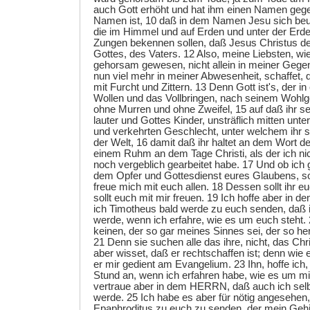
auch Gott erhöht und hat ihm einen Namen gegeb
Namen ist, 10 daß in dem Namen Jesu sich beug
die im Himmel und auf Erden und unter der Erde 
Zungen bekennen sollen, daß Jesus Christus d
Gottes, des Vaters. 12 Also, meine Liebsten, wie 
gehorsam gewesen, nicht allein in meiner Gege
nun viel mehr in meiner Abwesenheit, schaffet, d
mit Furcht und Zittern. 13 Denn Gott ist's, der i
Wollen und das Vollbringen, nach seinem Wohlgef
ohne Murren und ohne Zweifel, 15 auf daß ihr s
lauter und Gottes Kinder, unsträflich mitten unt
und verkehrten Geschlecht, unter welchem ihr sc
der Welt, 16 damit daß ihr haltet an dem Wort d
einem Ruhm an dem Tage Christi, als der ich nic
noch vergeblich gearbeitet habe. 17 Und ob ich 
dem Opfer und Gottesdienst eures Glaubens, so
freue mich mit euch allen. 18 Dessen sollt ihr 
sollt euch mit mir freuen. 19 Ich hoffe aber i
ich Timotheus bald werde zu euch senden, daß 
werde, wenn ich erfahre, wie es um euch steht.
keinen, der so gar meines Sinnes sei, der so her
21 Denn sie suchen alle das ihre, nicht, das Chris
aber wisset, daß er rechtschaffen ist; denn wie 
er mir gedient am Evangelium. 23 Ihn, hoffe ich
Stund an, wenn ich erfahren habe, wie es um mi
vertraue aber in dem HERRN, daß auch ich se
werde. 25 Ich habe es aber für nötig angesehen
Epaphroditus zu euch zu senden, der mein Gehil