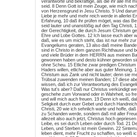
verantworte und bekräftige, als die ihr alle mit mi
seid. 8 Denn Gott ist mein Zeuge, wie mich nach
von Herzensgrund in Jesu Christo. 9 Und darum
Liebe je mehr und mehr reich werde in allerlei E
Erfahrung, 10 daß ihr prüfen möget, was das Bes
seid lauter und unanstößig auf den Tag Christi, 11
der Gerechtigkeit, die durch Jesum Christum g
Ehre und Lobe Gottes. 12 Ich lasse euch aber wi
daß, wie es um mich steht, das ist nur mehr zu
Evangeliums geraten, 13 also daß meine Bande
sind in Christo in dem ganzen Richthause und be
und viele Brüder in dem HERRN aus meinen Ba
gewonnen haben und desto kühner geworden sin
ohne Scheu. 15 Etliche zwar predigen Christu
Haders willen, etliche aber aus guter Meinung.
Christum aus Zank und nicht lauter; denn sie me
Trübsal zuwenden meinen Banden; 17 diese aber
wissen, daß ich zur Verantwortung des Evangeli
Was tut's aber? Daß nur Christus verkündigt wer
geschehe zum Vorwand oder in Wahrheit, so fre
und will mich auch freuen. 19 Denn ich weiß, daß
Seligkeit durch euer Gebet und durch Handreic
Christi, 20 wie ich sehnlich warte und hoffe, daß 
zu Schanden werde, sondern daß mit aller Freudi
allezeit also auch jetzt, Christus hoch gepries
Leibe, es sei durch Leben oder durch Tod. 21 De
Leben, und Sterben ist mein Gewinn. 22 Sintema
leben dient, mehr Frucht zu schaffen, so weiß ic