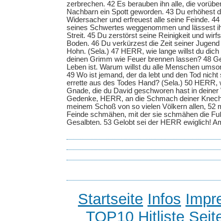
zerbrechen. 42 Es berauben ihn alle, die vorüber
Nachbarn ein Spott geworden. 43 Du erhöhest d
Widersacher und erfreuest alle seine Feinde. 44
seines Schwertes weggenommen und lässest ihn
Streit. 45 Du zerstörst seine Reinigkeit und wirf
Boden. 46 Du verkürzest die Zeit seiner Jugend
Hohn. (Sela.) 47 HERR, wie lange willst du dich
deinen Grimm wie Feuer brennen lassen? 48 G
Leben ist. Warum willst du alle Menschen umso
49 Wo ist jemand, der da lebt und den Tod nicht
errette aus des Todes Hand? (Sela.) 50 HERR, w
Gnade, die du David geschworen hast in deiner
Gedenke, HERR, an die Schmach deiner Knechte,
meinem Schoß von so vielen Völkern allen, 52 
Feinde schmähen, mit der sie schmähen die Fu
Gesalbten. 53 Gelobt sei der HERR ewiglich! 
Startseite
Infos
Impr
TOP10 Hitliste
Seit