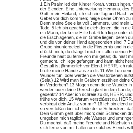
1 Ein Psalmlied der Kinder Korah, vorzusingen,
der Elenden. Eine Unterweisung Hemans, des 
Gott, mein Heiland, ich schreie Tag und Nacht vo
Gebet vor dich kommen; neige deine Ohren zu
Denn meine Seele ist voll Jammers, und mein 
Tode. 5 Ich bin geachtet gleich denen, die in die
ein Mann, der keine Hilfe hat. 6 Ich liege unter 
die Erschlagenen, die im Grabe liegen, deren d
und die von deiner Hand abgesondert sind. 7 Du 
Grube hinuntergelegt, in die Finsternis und in di
drückt mich; du drängst mich mit allen deinen Fl
Freunde hast du ferne von mir getan; du hast m
gemacht. Ich liege gefangen und kann nicht h
Gestalt ist jämmerlich vor Elend. HERR, ich rufe 
breite meine Hände aus zu dir. 11 Wirst du denn
Wunder tun, oder werden die Verstorbenen aufs
(Sela.) 12 Wird man in Gräbern erzählen deine 
im Verderben? 13 Mögen denn deine Wunder in d
werden oder deine Gerechtigkeit in dem Lande,
gedenkt? 14 Aber ich schreie zu dir, HERR, u
frühe vor dich. 15 Warum verstößest du, HERR
verbirgst dein Antlitz vor mir? 16 Ich bin elend 
so verstoßen bin; ich leide deine Schrecken, daß
Dein Grimm geht über mich; dein Schrecken drü
umgeben mich täglich wie Wasser und umringen
Du machst, daß meine Freunde und Nächsten 
sich ferne von mir halten um solches Elends wil